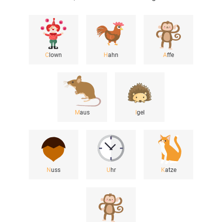
C
lown
H
ahn
A
ffe
M
aus
I
gel
N
uss
U
hr
K
atze