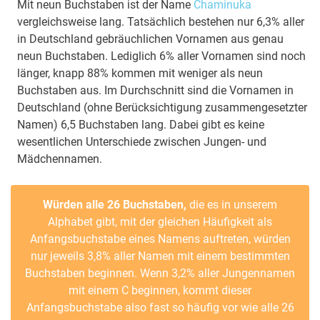
Mit neun Buchstaben ist der Name
Chaminuka
vergleichsweise lang. Tatsächlich bestehen nur 6,3% aller
in Deutschland gebräuchlichen Vornamen aus genau
neun Buchstaben. Lediglich 6% aller Vornamen sind noch
länger, knapp 88% kommen mit weniger als neun
Buchstaben aus. Im Durchschnitt sind die Vornamen in
Deutschland (ohne Berücksichtigung zusammengesetzter
Namen) 6,5 Buchstaben lang. Dabei gibt es keine
wesentlichen Unterschiede zwischen Jungen- und
Mädchennamen.
Würden alle 26 Buchstaben,
die es in unserem
Alphabet gibt, mit der gleichen Häufigkeit als
Anfangsbuchstabe eines Namens auftreten, würden
nur jeweils 3,8% aller Namen mit einem bestimmten
Buchstaben beginnen. Wenn 3,2% aller Jungennamen
mit einem C beginnen, kommt dieser
Anfangsbuchstabe also fast so häufig vor wie alle 26