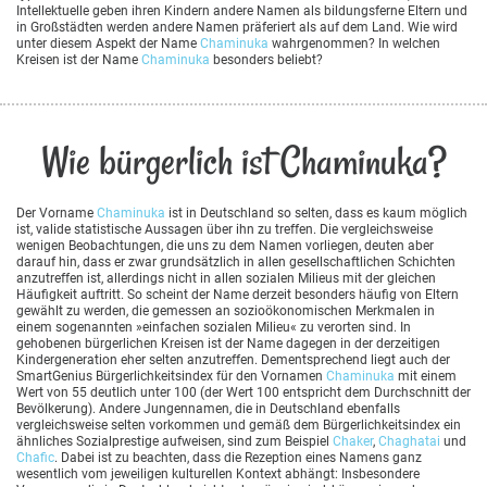
Intellektuelle geben ihren Kindern andere Namen als bildungsferne Eltern und
in Großstädten werden andere Namen präferiert als auf dem Land. Wie wird
unter diesem Aspekt der Name
Chaminuka
wahrgenommen? In welchen
Kreisen ist der Name
Chaminuka
besonders beliebt?
Wie bürgerlich ist Chaminuka?
Der Vorname
Chaminuka
ist in Deutschland so selten, dass es kaum möglich
ist, valide statistische Aussagen über ihn zu treffen. Die vergleichsweise
wenigen Beobachtungen, die uns zu dem Namen vorliegen, deuten aber
darauf hin, dass er zwar grundsätzlich in allen gesellschaftlichen Schichten
anzutreffen ist, allerdings nicht in allen sozialen Milieus mit der gleichen
Häufigkeit auftritt. So scheint der Name derzeit besonders häufig von Eltern
gewählt zu werden, die gemessen an sozioökonomischen Merkmalen in
einem sogenannten »einfachen sozialen Milieu« zu verorten sind. In
gehobenen bürgerlichen Kreisen ist der Name dagegen in der derzeitigen
Kindergeneration eher selten anzutreffen. Dementsprechend liegt auch der
SmartGenius Bürgerlichkeitsindex für den Vornamen
Chaminuka
mit einem
Wert von 55 deutlich unter 100 (der Wert 100 entspricht dem Durchschnitt der
Bevölkerung). Andere Jungennamen, die in Deutschland ebenfalls
vergleichsweise selten vorkommen und gemäß dem Bürgerlichkeitsindex ein
ähnliches Sozialprestige aufweisen, sind zum Beispiel
Chaker
,
Chaghatai
und
Chafic
. Dabei ist zu beachten, dass die Rezeption eines Namens ganz
wesentlich vom jeweiligen kulturellen Kontext abhängt: Insbesondere