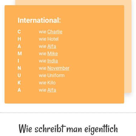
International:
C
wie
Charlie
H
wie Hotel
A
wie
Alfa
M
wie
Mike
I
wie
India
N
wie
November
U
wie Uniform
K
wie Kilo
A
wie
Alfa
Wie schreibt man eigentlich