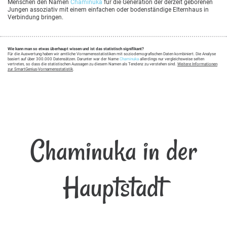
Menschen den Namen
Chaminuka
für die Generation der derzeit geborenen
Jungen assoziativ mit einem einfachen oder bodenständige Elternhaus in
Verbindung bringen.
Wie kann man so etwas überhaupt wissen und ist das statistisch signifikant?
Für die Auswertung haben wir amtliche Vornamensstatistiken mit soziodemografischen Daten kombiniert. Die Analyse
basiert auf über 300.000 Datensätzen. Darunter war der Name
Chaminuka
allerdings nur vergleichsweise selten
vertreten, so dass die statistischen Aussagen zu diesem Namen als Tendenz zu verstehen sind.
Weitere Informationen
zur SmartGenius-Vornamensstatistik
.
Chaminuka in der
Hauptstadt