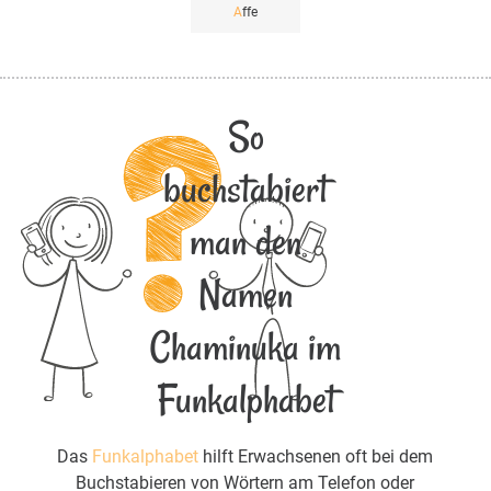
A
ffe
So
buchstabiert
man den
Namen
Chaminuka im
Funkalphabet
Das
Funkalphabet
hilft Erwachsenen oft bei dem
Buchstabieren von Wörtern am Telefon oder