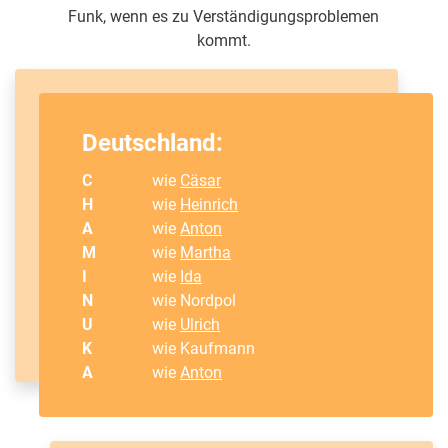
Funk, wenn es zu Verständigungsproblemen
kommt.
Deutschland:
C
wie
Cäsar
H
wie
Heinrich
A
wie
Anton
M
wie
Martha
I
wie
Ida
N
wie Nordpol
U
wie
Ulrich
K
wie Kaufmann
A
wie
Anton