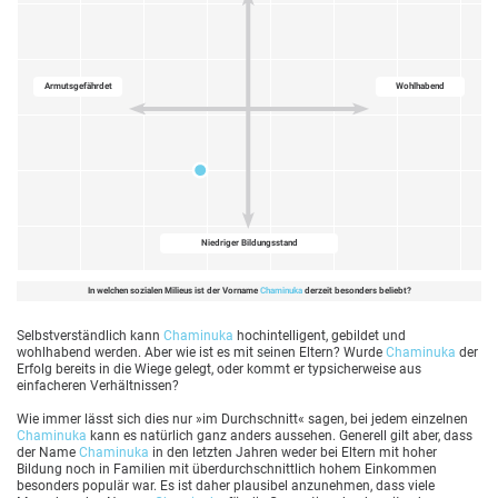
Armutsgefährdet
Wohlhabend
Niedriger Bildungsstand
In welchen sozialen Milieus ist der Vorname
Chaminuka
derzeit besonders beliebt?
Selbstverständlich kann
Chaminuka
hochintelligent, gebildet und
wohlhabend werden. Aber wie ist es mit seinen Eltern? Wurde
Chaminuka
der
Erfolg bereits in die Wiege gelegt, oder kommt er typsicherweise aus
einfacheren Verhältnissen?
Wie immer lässt sich dies nur »im Durchschnitt« sagen, bei jedem einzelnen
Chaminuka
kann es natürlich ganz anders aussehen. Generell gilt aber, dass
der Name
Chaminuka
in den letzten Jahren weder bei Eltern mit hoher
Bildung noch in Familien mit überdurchschnittlich hohem Einkommen
besonders populär war. Es ist daher plausibel anzunehmen, dass viele