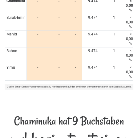
Chaminuka
-
-
-
9.474
1
<
0,005
%
Burak-Emir
-
-
-
9.474
1
<
0,005
%
Mahid
-
-
-
9.474
1
<
0,005
%
Bahne
-
-
-
9.474
1
<
0,005
%
Yimu
-
-
-
9.474
1
<
0,005
%
Quelle:
SmartGenius-Vornamensstatistik
, hier basierend auf der amtlichen Vornamensstatistik von Statistik Austria.
Chaminuka hat 9 Buchstaben