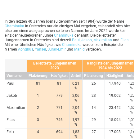
In den letzten 40 Jahren (genau genommen seit 1984) wurde der Name
Chaminuka
in Österreich nur ein einziges Mal vergeben, es handelt sich hier
also um einen ausgesprochen seltenen Namen. Im Jahr 2022 wurde kein
einziger neugeborener Junge
Chaminuka
genannt. Die beliebtesten
Jungennamen in Österreich sind derzeit
Paul
,
Jakob
,
Maximilian
und
Elias
.
Mit einer ähnlichen Häufigkeit wie
Chaminuka
werden zum Beispiel die
Namen
Aonghus
,
Yanser
,
Burak-Emir
und
Mahid
vergeben.
Beliebteste Jungennamen
Rangliste der Jungennamen
2023
1984 bis 2023
Vorname
Platzierung
Häufigkeit
Anteil
Platzierung
Häufigkeit
Anteil
Paul
81
81
0,21
26
17.940
1,20
%
%
Jakob
1
779
2,06
23
19.002
1,27
%
%
Maximilian
2
771
2,04
14
23.442
1,57
%
%
Elias
3
746
1,97
29
15.094
1,01
%
%
Felix
4
694
1,83
27
17.003
1,14
%
%