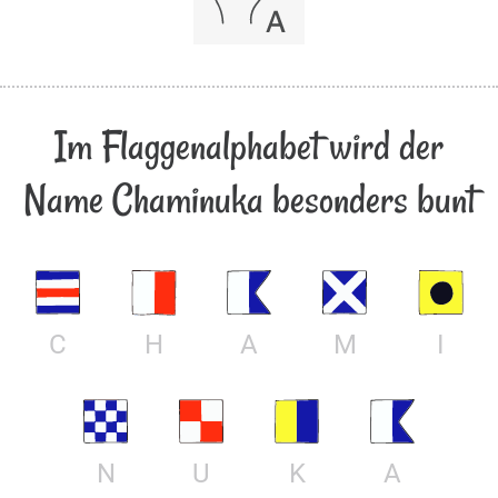
Im Flaggenalphabet wird der
Name Chaminuka besonders bunt
C
H
A
M
I
N
U
K
A