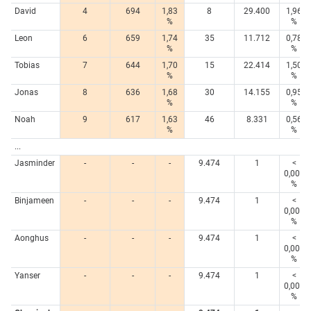
David
4
694
1,83
8
29.400
1,96
%
%
Leon
6
659
1,74
35
11.712
0,78
%
%
Tobias
7
644
1,70
15
22.414
1,50
%
%
Jonas
8
636
1,68
30
14.155
0,95
%
%
Noah
9
617
1,63
46
8.331
0,56
%
%
...
Jasminder
-
-
-
9.474
1
<
0,005
%
Binjameen
-
-
-
9.474
1
<
0,005
%
Aonghus
-
-
-
9.474
1
<
0,005
%
Yanser
-
-
-
9.474
1
<
0,005
%