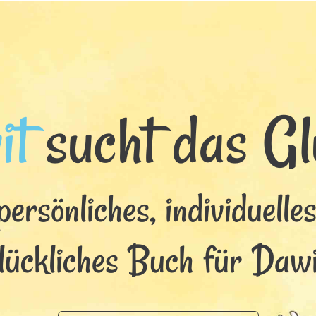
it
sucht das Glü
persönliches, individuelle
lückliches Buch für Dawi