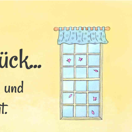
ck...
s und
t.