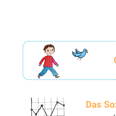
Das So