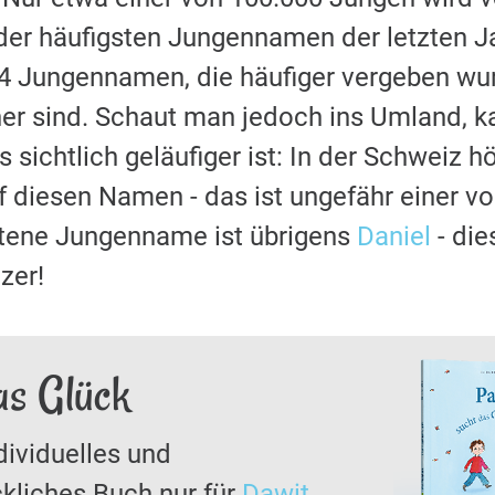
der häufigsten Jungennamen der letzten J
64 Jungennamen, die häufiger vergeben wu
ner sind. Schaut man jedoch ins Umland, 
sichtlich geläufiger ist: In der Schweiz 
 diesen Namen - das ist ungefähr einer vo
etene Jungenname ist übrigens
Daniel
- die
zer!
as Glück
dividuelles und
kliches Buch nur für
Dawit