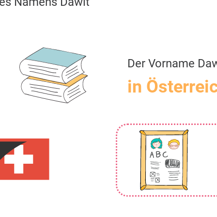
es Namens Dawit
Der Vorname Daw
in Österrei