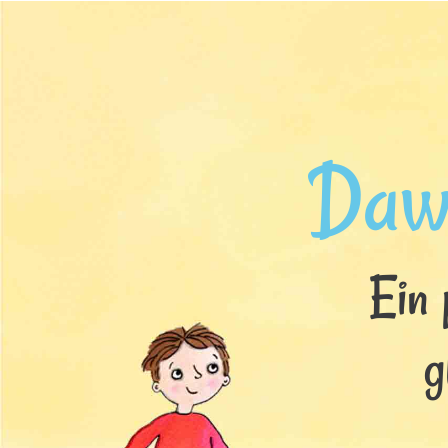
Daw
Ein 
g