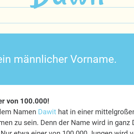
 ein männlicher Vorname.
er von 100.000!
t dem Namen
Dawit
hat in einer mittelgroße
en zu sein. Denn der Name wird in ganz 
 Nur etwa einer von 100.000 Jungen wird v