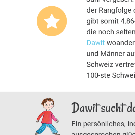
der Rangfolge 
gibt somit 4.8
die noch selte
Dawit
woanders 
und Männer auf
Schweiz vertr
100-ste Schwei
Dawit sucht d
Ein persönliches, in
ausgesprochen glüc