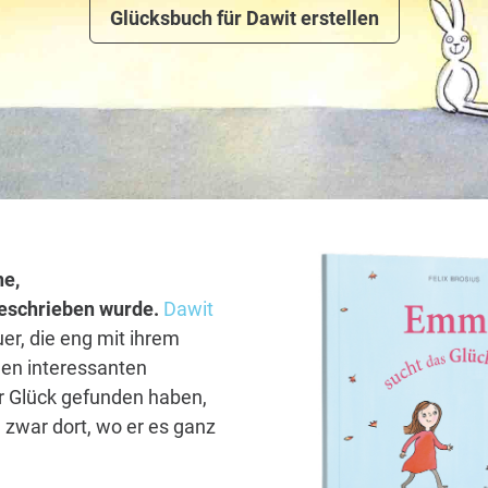
Glücksbuch für Dawit erstellen
ne,
 geschrieben wurde.
Dawit
er, die eng mit ihrem
len interessanten
hr Glück gefunden haben,
 zwar dort, wo er es ganz