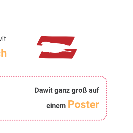
it
ch
Dawit ganz groß auf
Poster
einem