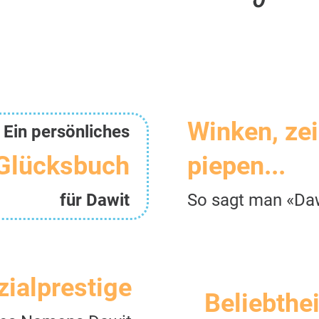
Winken, ze
Ein persönliches
Glücksbuch
piepen...
für Dawit
So sagt man «Da
zialprestige
Beliebthei