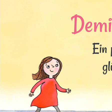
Demi
Ein 
gl