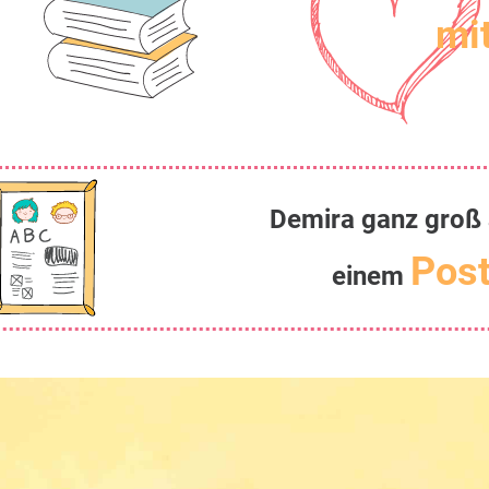
mit
Demira ganz groß 
Post
einem