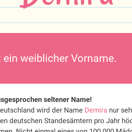
t ein weiblicher Vorname.
usgesprochen seltener Name!
Deutschland wird der Name
Demira
nur seh
 den deutschen Standesämtern pro Jahr hö
men. Nicht einmal eines von 100.000 Mäd