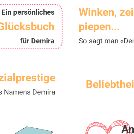
Winken, ze
Ein persönliches
Glücksbuch
piepen...
für Demira
So sagt man «De
zialprestige
Beliebthei
s Namens Demira
An