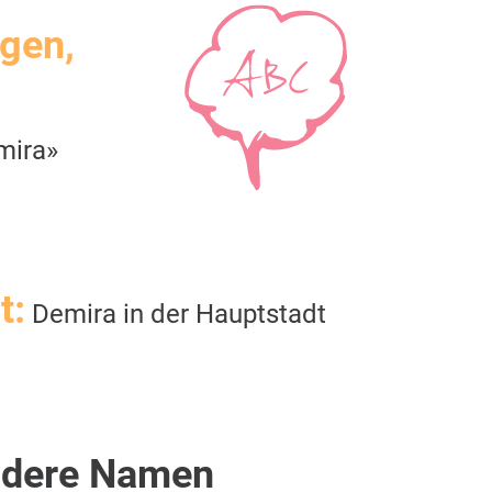
igen,
mira»
t:
Demira in der Hauptstadt
dere Namen