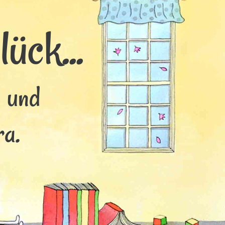
ück...
s und
ra.