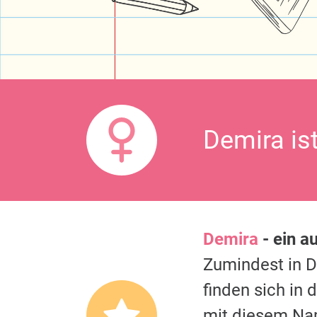
Demira is
Demira
- ein a
Zumindest in 
finden sich in
mit diesem Na