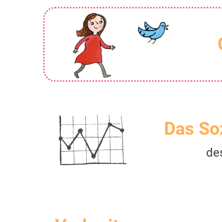
Das So
de