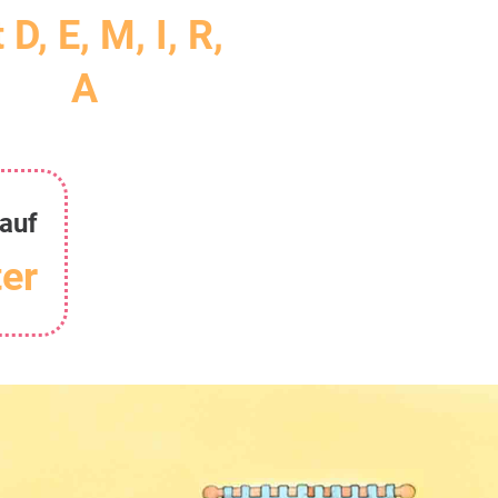
 D, E, M, I, R,
A
auf
er