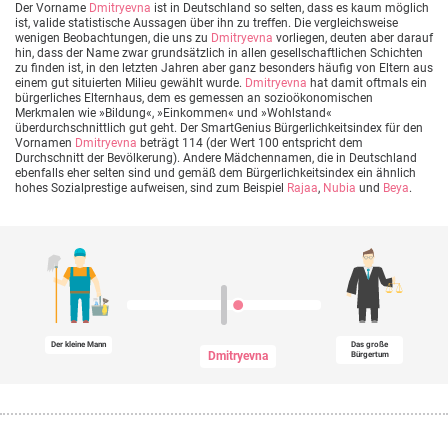
Der Vorname
Dmitryevna
ist in Deutschland so selten, dass es kaum möglich
ist, valide statistische Aussagen über ihn zu treffen. Die vergleichsweise
wenigen Beobachtungen, die uns zu
Dmitryevna
vorliegen, deuten aber darauf
hin, dass der Name zwar grundsätzlich in allen gesellschaftlichen Schichten
zu finden ist, in den letzten Jahren aber ganz besonders häufig von Eltern aus
einem gut situierten Milieu gewählt wurde.
Dmitryevna
hat damit oftmals ein
bürgerliches Elternhaus, dem es gemessen an sozioökonomischen
Merkmalen wie »Bildung«, »Einkommen« und »Wohlstand«
überdurchschnittlich gut geht. Der SmartGenius Bürgerlichkeitsindex für den
Vornamen
Dmitryevna
beträgt 114 (der Wert 100 entspricht dem
Durchschnitt der Bevölkerung). Andere Mädchennamen, die in Deutschland
ebenfalls eher selten sind und gemäß dem Bürgerlichkeitsindex ein ähnlich
hohes Sozialprestige aufweisen, sind zum Beispiel
Rajaa
,
Nubia
und
Beya
.
Der kleine Mann
Das große
Dmitryevna
Bürgertum