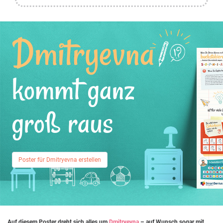
Dmitryevna
kommt ganz
groß raus
Poster für Dmitryevna erstellen
Auf diesem Poster dreht sich alles um
Dmitryevna
– auf Wunsch sogar mit