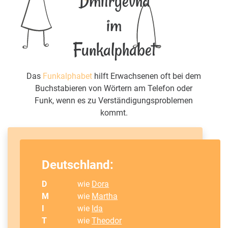
Dmitryevna
im
Funkalphabet
Das
Funkalphabet
hilft Erwachsenen oft bei dem
Buchstabieren von Wörtern am Telefon oder
Funk, wenn es zu Verständigungsproblemen
kommt.
Deutschland:
D
wie
Dora
M
wie
Martha
I
wie
Ida
T
wie
Theodor