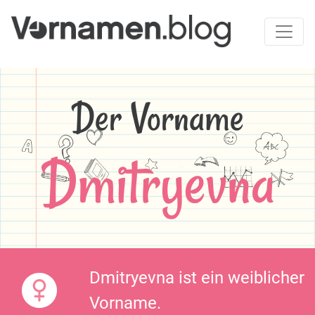
Der Vorname
Dmitryevna
Dmitryevna ist ein weiblicher
Vorname.