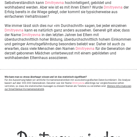
Selbstverständlich kann
Dmitryevna
hochintelligent, gebildet und
wohlhabend werden. Aber wie ist es mit ihren Eltern? Wurde
Dmitryevna
der
Erfolg bereits in die Wiege gelegt, oder kommt sie typsicherweise aus
einfacheren Verhältnissen?
Wie immer lässt sich dies nur »im Durchschnitt« sagen, bei jeder einzelnen
Dmitryevna
kann es natürlich ganz anders aussehen. Generell gilt aber, dass
der Name
Dmitryevna
in den letzten Jahren bei Eltern mit
überdurchschnittlich hoher Bildung, überdurchschnittlich hohem Einkommen
und geringer Armutsgefährdung besonders beliebt war. Daher ist auch zu
erwarten, dass viele Menschen den Namen
Dmitryevna
für die Generation der
derzeit geborenen Mädchen unterbewusst mit einem gebildeten und
wohlhabenden Elternhaus assoziieren.
Wie kann man so etwas überhaupt wissen und ist das statistisch signifikant?
Für die Auswertung haben wir amtliche Vornamensstatistiken mit soziodemografischen Daten kombiniert. Die Analyse
basiert auf über 300.000 Datensätzen. Darunter war der Name
Dmitryevna
allerdings nur vergleichsweise selten
vertreten, so dass die statistischen Aussagen zu diesem Namen als Tendenz zu verstehen sind.
Weitere Informationen
zur SmartGenius-Vornamensstatistik
.