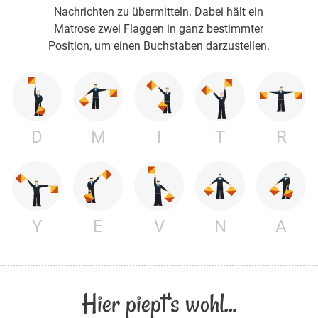
Nachrichten zu übermitteln. Dabei hält ein
Matrose zwei Flaggen in ganz bestimmter
Position, um einen Buchstaben darzustellen.
D
M
I
T
R
Y
E
V
N
A
Hier piept's wohl...