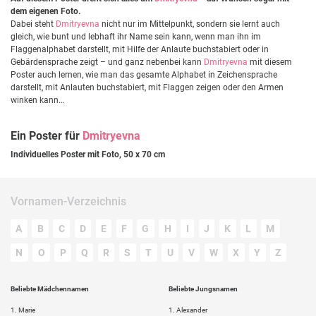
dem eigenen Foto.
Dabei steht
Dmitryevna
nicht nur im Mittelpunkt, sondern sie lernt auch
gleich, wie bunt und lebhaft ihr Name sein kann, wenn man ihn im
Flaggenalphabet darstellt, mit Hilfe der Anlaute buchstabiert oder in
Gebärdensprache zeigt – und ganz nebenbei kann
Dmitryevna
mit diesem
Poster auch lernen, wie man das gesamte Alphabet in Zeichensprache
darstellt, mit Anlauten buchstabiert, mit Flaggen zeigen oder den Armen
winken kann...
Ein Poster für
Dmitryevna
Individuelles Poster mit Foto, 50 x 70 cm
Vornamen-Verzeichnis
A
B
C
D
E
F
G
H
I
J
K
L
M
N
O
P
Q
R
S
T
U
V
W
X
Y
Z
Beliebte Mädchennamen
Beliebte Jungsnamen
1.
Marie
1.
Alexander