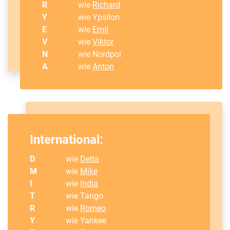
R
wie
Richard
Y
wie Ypsilon
E
wie
Emil
V
wie
Viktor
N
wie Nordpol
A
wie
Anton
International:
D
wie
Delta
M
wie
Mike
I
wie
India
T
wie Tango
R
wie
Romeo
Y
wie Yankee