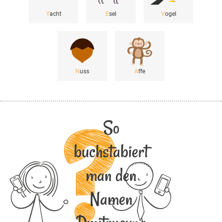
Y
acht
E
sel
V
ogel
N
uss
A
ffe
So
buchstabiert
man den
Namen