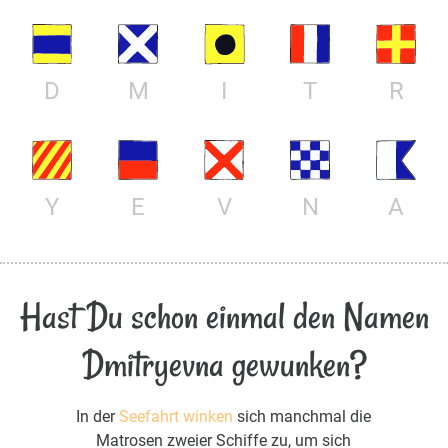
D
M
I
T
R
Y
E
V
N
A
Hast Du schon einmal den Namen
Dmitryevna gewunken?
In der
Seefahrt winken
sich manchmal die
Matrosen zweier Schiffe zu, um sich