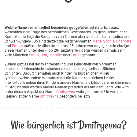
Welche Namen einem selbst besonders gut gefallen,
ist natürlich ganz
wesentlich eine Frage des persönlichen Geschmacks. Im gesellschaftlichen
Kontext unterliegt die Rezeption von Namen aber auch starken »modischen
Schwankungen«. So sind derzeit die Mädchennamen
Marie
,
Sophie
,
Charlotte
und
Emma
außerordentlich beliebt, vor 25 Jahren war dagegen kein einziger
dieser Namen unter den »Top 20« anzutreffen, dafür wurden damals sehr
viele Mädchen
Sarah
,
Lisa
,
Jennifer
oder
Laura
genannt.
Zudem gibt es bei der Wahrnehmung und Beliebtheit von Vornamen
erhebliche Unterschiede zwischen verschiedenen gesellschaftlichen
Schichten. Dadurch erhalten auch Kinder im bürgerlichen Milieu
typischerweise andere Vornamen als die Kinder »der kleinen Leute«,
Intellektuelle geben ihren Kindern andere Namen als bildungsferne Eltern und
in Großstädten werden andere Namen präferiert als auf dem Land. Wie wird
unter diesem Aspekt der Name
Dmitryevna
wahrgenommen? In welchen
Kreisen ist der Name
Dmitryevna
besonders beliebt?
Wie bürgerlich ist Dmitryevna?