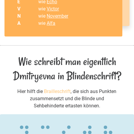
E
wie
Echo
V
wie
Victor
N
wie
November
A
wie
Alfa
Wie schreibt man eigentlich
Dmitryevna in Blindenschrift?
Hier hilft die
Brailleschrift
, die sich aus Punkten
zusammensetzt und die Blinde und
Sehbehinderte ertasten können.