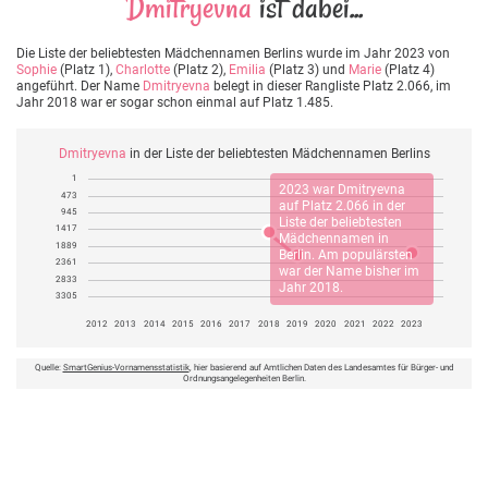
Dmitryevna
ist dabei...
Die Liste der beliebtesten Mädchennamen Berlins wurde im Jahr 2023 von
Sophie
(Platz 1),
Charlotte
(Platz 2),
Emilia
(Platz 3) und
Marie
(Platz 4)
angeführt. Der Name
Dmitryevna
belegt in dieser Rangliste Platz 2.066, im
Jahr 2018 war er sogar schon einmal auf Platz 1.485.
Dmitryevna
in der Liste der beliebtesten Mädchennamen Berlins
1
2023 war
Dmitryevna
473
auf Platz 2.066 in der
945
Liste der beliebtesten
1417
Mädchennamen in
1889
Berlin. Am populärsten
2361
war der Name bisher im
2833
Jahr 2018.
3305
2012
2013
2014
2015
2016
2017
2018
2019
2020
2021
2022
2023
Quelle:
SmartGenius-Vornamensstatistik
, hier basierend auf Amtlichen Daten des Landesamtes für Bürger- und
Ordnungsangelegenheiten Berlin.