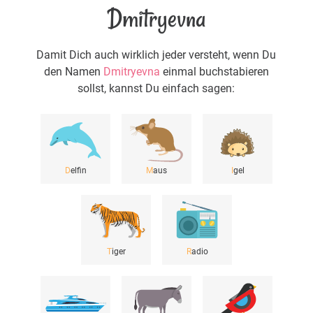
Dmitryevna
Damit Dich auch wirklich jeder versteht, wenn Du
den Namen
Dmitryevna
einmal buchstabieren
sollst, kannst Du einfach sagen:
D
elfin
M
aus
I
gel
T
iger
R
adio