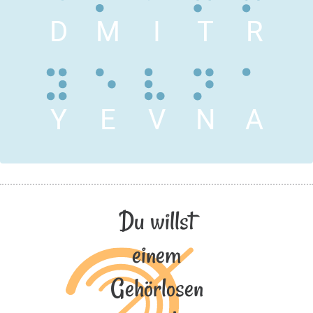
D
M
I
T
R
Y
E
V
N
A
Du willst
einem
Gehörlosen