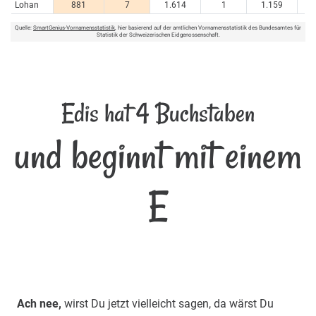
Lohan
881
7
1.614
1
1.159
Quelle:
SmartGenius-Vornamensstatistik
, hier basierend auf der amtlichen Vornamensstatistik des Bundesamtes für
Statistik der Schweizerischen Eidgenossenschaft.
Edis hat 4 Buchstaben
und beginnt mit einem
E
Ach nee,
wirst Du jetzt vielleicht sagen, da wärst Du