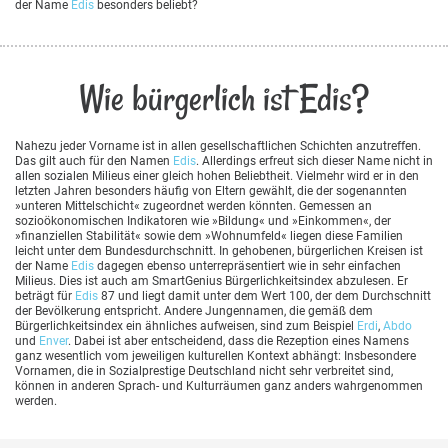
der Name
Edis
besonders beliebt?
Wie bürgerlich ist Edis?
Nahezu jeder Vorname ist in allen gesellschaftlichen Schichten anzutreffen.
Das gilt auch für den Namen
Edis
. Allerdings erfreut sich dieser Name nicht in
allen sozialen Milieus einer gleich hohen Beliebtheit. Vielmehr wird er in den
letzten Jahren besonders häufig von Eltern gewählt, die der sogenannten
»unteren Mittelschicht« zugeordnet werden könnten. Gemessen an
sozioökonomischen Indikatoren wie »Bildung« und »Einkommen«, der
»finanziellen Stabilität« sowie dem »Wohnumfeld« liegen diese Familien
leicht unter dem Bundesdurchschnitt. In gehobenen, bürgerlichen Kreisen ist
der Name
Edis
dagegen ebenso unterrepräsentiert wie in sehr einfachen
Milieus. Dies ist auch am SmartGenius Bürgerlichkeitsindex abzulesen. Er
beträgt für
Edis
87 und liegt damit unter dem Wert 100, der dem Durchschnitt
der Bevölkerung entspricht. Andere Jungennamen, die gemäß dem
Bürgerlichkeitsindex ein ähnliches aufweisen, sind zum Beispiel
Erdi
,
Abdo
und
Enver
. Dabei ist aber entscheidend, dass die Rezeption eines Namens
ganz wesentlich vom jeweiligen kulturellen Kontext abhängt: Insbesondere
Vornamen, die in Sozialprestige Deutschland nicht sehr verbreitet sind,
können in anderen Sprach- und Kulturräumen ganz anders wahrgenommen
werden.