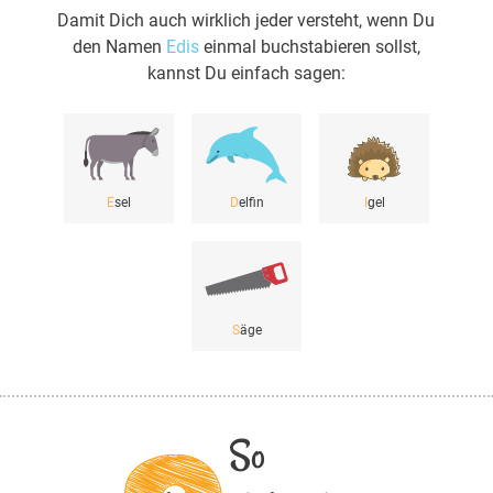
Damit Dich auch wirklich jeder versteht, wenn Du
den Namen
Edis
einmal buchstabieren sollst,
kannst Du einfach sagen:
E
sel
D
elfin
I
gel
S
äge
So