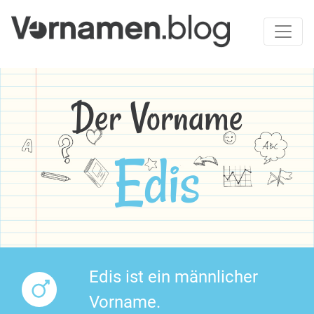
Der Vorname
Edis
Edis ist ein männlicher
Vorname.