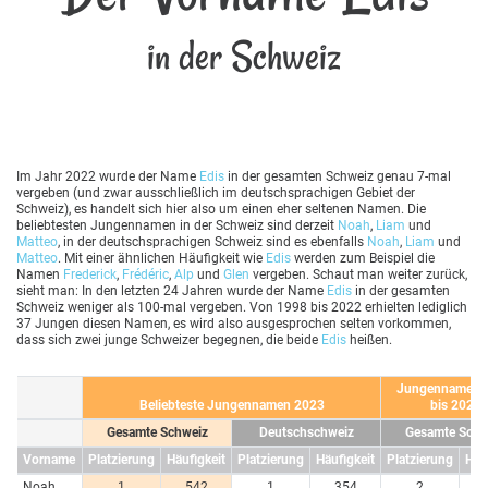
in der Schweiz
Im Jahr 2022 wurde der Name
Edis
in der gesamten Schweiz genau 7-mal
vergeben (und zwar ausschließlich im deutschsprachigen Gebiet der
Schweiz), es handelt sich hier also um einen eher seltenen Namen. Die
beliebtesten Jungennamen in der Schweiz sind derzeit
Noah
,
Liam
und
Matteo
, in der deutschsprachigen Schweiz sind es ebenfalls
Noah
,
Liam
und
Matteo
. Mit einer ähnlichen Häufigkeit wie
Edis
werden zum Beispiel die
Namen
Frederick
,
Frédéric
,
Alp
und
Glen
vergeben. Schaut man weiter zurück,
sieht man: In den letzten 24 Jahren wurde der Name
Edis
in der gesamten
Schweiz weniger als 100-mal vergeben. Von 1998 bis 2022 erhielten lediglich
37 Jungen diesen Namen, es wird also ausgesprochen selten vorkommen,
dass sich zwei junge Schweizer begegnen, die beide
Edis
heißen.
Jungennamen 
Beliebteste Jungennamen 2023
bis 2023
Gesamte Schweiz
Deutschschweiz
Gesamte Schw
Vorname
Platzierung
Häufigkeit
Platzierung
Häufigkeit
Platzierung
Häu
Noah
1
542
1
354
2
10