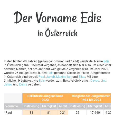
Der Vorname Edis
in Österreich
In den letzten 40 Jahren (genau genommen seit 1984) wurde der Name
Edis
in Österreich genau 158-mal vergeben, es handelt sich hier also um einen eher
seltenen Namen, der pro Jahr nur wenige Male vergeben wird. Im Jahr 2022
wurden 25 neugeborene Buben
Edis
genannt. Die beliebtesten Jungennamen
in Österreich sind derzeit
Paul
,
Jakob
,
Maximilian
und
Elias
. Mit einer
ähnlichen Häufigkeit wie
Edis
werden zum Beispiel die Namen
Davud
,
Lino
,
Jakov
und
Denis
vergeben.
Beliebteste Jungennamen
Rangliste der Jungennamen
2023
1984 bis 2023
Vorname
Platzierung
Häufigkeit
Anteil
Platzierung
Häufigkeit
Anteil
Paul
81
81
0,21
26
17.940
1,20