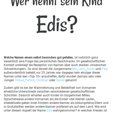
Wer nennt sein Kind
Edis?
Welche Namen einem selbst besonders gut gefallen,
ist natürlich ganz
wesentlich eine Frage des persönlichen Geschmacks. Im gesellschaftlichen
Kontext unterliegt die Rezeption von Namen aber auch starken »modischen
Schwankungen«. So sind derzeit die Jungenname
Ben
,
Leon
,
Jonas
und
Paul
außerordentlich beliebt, vor 25 Jahren war dagegen kein einziger dieser
Namen unter den »Top 10« anzutreffen, dafür wurden damals sehr viele
Jungen
Tobias
,
Patrick
,
Christian
oder
Daniel
genannt.
Zudem gibt es bei der Wahrnehmung und Beliebtheit von Vornamen
erhebliche Unterschiede zwischen verschiedenen gesellschaftlichen
Schichten. Dadurch erhalten auch Kinder im bürgerlichen Milieu
typischerweise andere Vornamen als die Kinder »der kleinen Leute«,
Intellektuelle geben ihren Kindern andere Namen als bildungsferne Eltern und
in Großstädten werden andere Namen präferiert als auf dem Land. Wie wird
unter diesem Aspekt der Name
Edis
wahrgenommen? In welchen Kreisen ist