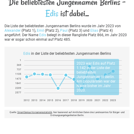
Die beliebtesten Jungennamen Berlins -
Edis
ist dabei...
Die Liste der beliebtesten Jungennamen Berlins wurde im Jahr 2023 von
Alexander
(Platz 1),
Emil
(Platz 2),
Paul
(Platz 3) und
Elias
(Platz 4)
angeführt. Der Name
Edis
belegt in dieser Rangliste Platz 866, im Jahr 2020
war er sogar schon einmal auf Platz 485.
Edis
in der Liste der beliebtesten Jungennamen Berlins
1
2023 war
Edis
auf Platz
369
1.142 in der Liste der
737
beliebtesten
1105
Jungennamen in Berlin.
1473
Am populärsten war der
1841
Name bisher im Jahr
2209
2020.
2577
2012
2013
2014
2015
2016
2017
2018
2019
2020
2021
2022
2023
Quelle:
SmartGenius-Vornamensstatistik
, hier basierend auf Amtlichen Daten des Landesamtes für Bürger- und
Ordnungsangelegenheiten Berlin.