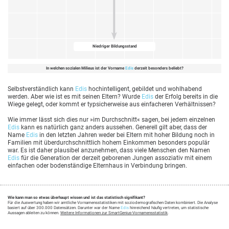
Niedriger Bildungsstand
In welchen sozialen Milieus ist der Vorname
Edis
derzeit besonders beliebt?
Selbstverständlich kann
Edis
hochintelligent, gebildet und wohlhabend
werden. Aber wie ist es mit seinen Eltern? Wurde
Edis
der Erfolg bereits in die
Wiege gelegt, oder kommt er typsicherweise aus einfacheren Verhältnissen?
Wie immer lässt sich dies nur »im Durchschnitt« sagen, bei jedem einzelnen
Edis
kann es natürlich ganz anders aussehen. Generell gilt aber, dass der
Name
Edis
in den letzten Jahren weder bei Eltern mit hoher Bildung noch in
Familien mit überdurchschnittlich hohem Einkommen besonders populär
war. Es ist daher plausibel anzunehmen, dass viele Menschen den Namen
Edis
für die Generation der derzeit geborenen Jungen assoziativ mit einem
einfachen oder bodenständige Elternhaus in Verbindung bringen.
Wie kann man so etwas überhaupt wissen und ist das statistisch signifikant?
Für die Auswertung haben wir amtliche Vornamensstatistiken mit soziodemografischen Daten kombiniert. Die Analyse
basiert auf über 300.000 Datensätzen. Darunter war der Name
Edis
hinreichend häufig vertreten, um statistische
Aussagen ableiten zu können.
Weitere Informationen zur SmartGenius-Vornamensstatistik
.