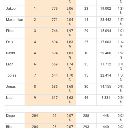
%
%
Jakob
1
779
2,06
23
19.002
1,27
%
%
Maximilian
2
771
2,04
14
23.442
1,57
%
%
Elias
3
746
1,97
29
15.094
1,01
%
%
Felix
4
694
1,83
27
17.003
1,14
%
%
David
4
694
1,83
8
29.400
1,96
%
%
Leon
6
659
1,74
35
11.712
0,78
%
%
Tobias
7
644
1,70
15
22.414
1,50
%
%
Jonas
8
636
1,68
30
14.155
0,95
%
%
Noah
9
617
1,63
46
8.331
0,56
%
%
...
Diego
204
26
0,07
288
448
0,03
%
%
Bilal
204
26
0,07
293
440
0,03