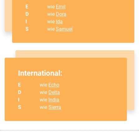
E
wie
Emil
D
wie
Dora
I
wie
Ida
S
wie
Samuel
International:
E
wie
Echo
D
wie
Delta
I
wie
India
S
wie
Sierra