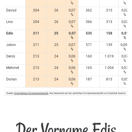
%
%
Davud
204
26
0,07
362
315
0,02
%
%
Lino
204
26
0,07
366
313
0,02
%
%
Edis
211
25
0,07
535
158
0,01
%
%
Jakov
211
25
0,07
571
139
0,009
%
%
Denis
213
24
0,06
160
1.019
0,07
%
%
Mehmet
213
24
0,06
165
1.004
0,07
%
%
Dorian
213
24
0,06
187
813
0,05
%
%
Quelle:
SmartGenius-Vornamensstatistik
, hier basierend auf der amtlichen Vornamensstatistik von Statistik Austria.
Der Vorname Edis