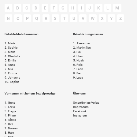
A
B
C
D
E
F
G
H
I
J
K
L
M
N
O
P
Q
R
S
T
U
V
W
X
Y
Z
Beliebte Mädchennamen
Beliebte Jungsnamen
1.
Marie
1.
Alexander
2.
Sophie
2.
Maximilian
3.
Maria
3.
Paul
4.
Charlotte
4.
Elias
5.
Emilia
5.
Noah
6.
Anna
6.
Felix
7.
Mia
7.
Leon
8.
Emma
8.
Ben
9.
Johanna
9.
Luca
10.
Sophia
Vornamen mit hohem Sozialprestige
Über uns
1.
Grete
SmartGenius Verlag
2.
Leevi
Impressum
3.
Freyja
Facebook
4.
Phine
Instagram
5.
Alexis
6.
Ove
7.
Doreen
8.
Hajo
9.
Noa