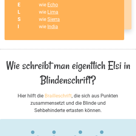
E
wie
Echo
L
wie
Lima
S
wie
Sierra
I
wie
India
Wie schreibt man eigentlich Elsi in
Blindenschrift?
Hier hilft die
Brailleschrift
, die sich aus Punkten
zusammensetzt und die Blinde und
Sehbehinderte ertasten können.