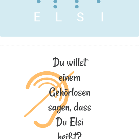
E
L
S
I
Du willst
einem
Gehörlosen
sagen, dass
Du Elsi
heißt?