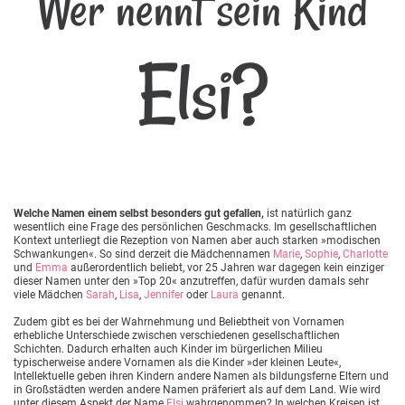
Wer nennt sein Kind
Elsi?
Welche Namen einem selbst besonders gut gefallen,
ist natürlich ganz
wesentlich eine Frage des persönlichen Geschmacks. Im gesellschaftlichen
Kontext unterliegt die Rezeption von Namen aber auch starken »modischen
Schwankungen«. So sind derzeit die Mädchennamen
Marie
,
Sophie
,
Charlotte
und
Emma
außerordentlich beliebt, vor 25 Jahren war dagegen kein einziger
dieser Namen unter den »Top 20« anzutreffen, dafür wurden damals sehr
viele Mädchen
Sarah
,
Lisa
,
Jennifer
oder
Laura
genannt.
Zudem gibt es bei der Wahrnehmung und Beliebtheit von Vornamen
erhebliche Unterschiede zwischen verschiedenen gesellschaftlichen
Schichten. Dadurch erhalten auch Kinder im bürgerlichen Milieu
typischerweise andere Vornamen als die Kinder »der kleinen Leute«,
Intellektuelle geben ihren Kindern andere Namen als bildungsferne Eltern und
in Großstädten werden andere Namen präferiert als auf dem Land. Wie wird
unter diesem Aspekt der Name
Elsi
wahrgenommen? In welchen Kreisen ist