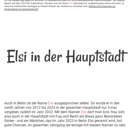
Für die Auswertung haben wir amtliche Vornamensstatistiken mit soziodemografischen Daten kombiniert. Die Analyse
basiert auf über 300.000 Datensätzen. Darunter war der Name
Elsi
allerdings nur vergleichsweise selten vertreten, so
dass die statistischen Aussagen zu diesem Namen als Tendenz zu verstehen sind.
Weitere Informationen zur
SmartGenius-Vornamensstatistik
.
Elsi in der Hauptstadt
Auch in Berlin ist der Name
Elsi
ausgesprochen selten. So wurde er in den
zwölf Jahren von 2012 bis 2023 in der gesamten Hauptstadt nur 3-mal
vergeben, zuletzt im Jahr 2022. Mit dem Namen
Elsi
darf man bzw. frau sich
also auch in der Hauptstadt mit Fug und Recht als etwas ganz Besonderes
fühlen - und ein Mädchen, das im Jahr 2023 in Berlin Elsi genannt wird, hat
gute Chancen, im gesamten Jahrgang die einzige mit diesem Namen zu sein.