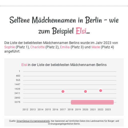
Seltene Mädchennamen in Berlin - wie
zum Beispiel
Elsi
...
Die Liste der beliebtesten Mädchennamen Berlins wurde im Jahr 2023 von
Sophie
(Platz 1),
Charlotte
(Platz 2),
Emilia
(Platz 3) und
Marie
(Platz 4)
angeführt.
Elsi
in der Liste der beliebtesten Mädchennamen Berlins
1
483
965
1447
1929
2411
2893
3375
2012
2013
2014
2015
2016
2017
2018
2019
2020
2021
2022
2023
Quelle:
SmartGenius-Vornamensstatistik
, hier basierend auf Amtlichen Daten des Landesamtes für Bürger- und
Ordnungsangelegenheiten Berlin.