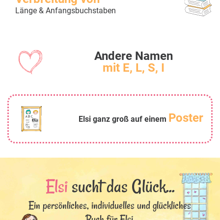
Länge & Anfangsbuchstaben
Andere Namen
mit E, L, S, I
Poster
Elsi ganz groß auf einem
Elsi
sucht das Glück...
Ein persönliches, individuelles und glückliches
Buch für Elsi.