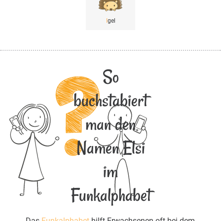
I
gel
So
buchstabiert
man den
Namen Elsi
im
Funkalphabet
Das
Funkalphabet
hilft Erwachsenen oft bei dem