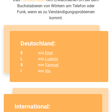
Buchstabieren von Wörtern am Telefon oder
Funk, wenn es zu Verständigungsproblemen
kommt.
Deutschland:
E
wie
Emil
L
wie
Ludwig
S
wie
Samuel
I
wie
Ida
International: