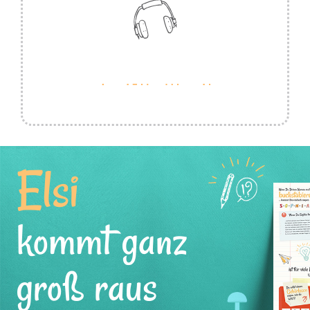
Elsi
kommt ganz
groß raus