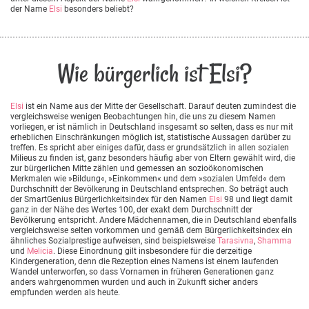
der Name
Elsi
besonders beliebt?
Wie bürgerlich ist Elsi?
Elsi
ist ein Name aus der Mitte der Gesellschaft. Darauf deuten zumindest die
vergleichsweise wenigen Beobachtungen hin, die uns zu diesem Namen
vorliegen, er ist nämlich in Deutschland insgesamt so selten, dass es nur mit
erheblichen Einschränkungen möglich ist, statistische Aussagen darüber zu
treffen. Es spricht aber einiges dafür, dass er grundsätzlich in allen sozialen
Milieus zu finden ist, ganz besonders häufig aber von Eltern gewählt wird, die
zur bürgerlichen Mitte zählen und gemessen an sozioökonomischen
Merkmalen wie »Bildung«, »Einkommen« und dem »sozialen Umfeld« dem
Durchschnitt der Bevölkerung in Deutschland entsprechen. So beträgt auch
der SmartGenius Bürgerlichkeitsindex für den Namen
Elsi
98 und liegt damit
ganz in der Nähe des Wertes 100, der exakt dem Durchschnitt der
Bevölkerung entspricht. Andere Mädchennamen, die in Deutschland ebenfalls
vergleichsweise selten vorkommen und gemäß dem Bürgerlichkeitsindex ein
ähnliches Sozialprestige aufweisen, sind beispielsweise
Tarasivna
,
Shamma
und
Melicia
. Diese Einordnung gilt insbesondere für die derzeitige
Kindergeneration, denn die Rezeption eines Namens ist einem laufenden
Wandel unterworfen, so dass Vornamen in früheren Generationen ganz
anders wahrgenommen wurden und auch in Zukunft sicher anders
empfunden werden als heute.