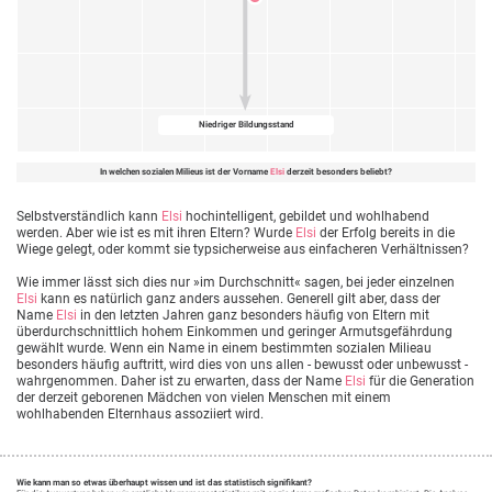
Niedriger Bildungsstand
In welchen sozialen Milieus ist der Vorname
Elsi
derzeit besonders beliebt?
Selbstverständlich kann
Elsi
hochintelligent, gebildet und wohlhabend
werden. Aber wie ist es mit ihren Eltern? Wurde
Elsi
der Erfolg bereits in die
Wiege gelegt, oder kommt sie typsicherweise aus einfacheren Verhältnissen?
Wie immer lässt sich dies nur »im Durchschnitt« sagen, bei jeder einzelnen
Elsi
kann es natürlich ganz anders aussehen. Generell gilt aber, dass der
Name
Elsi
in den letzten Jahren ganz besonders häufig von Eltern mit
überdurchschnittlich hohem Einkommen und geringer Armutsgefährdung
gewählt wurde. Wenn ein Name in einem bestimmten sozialen Milieau
besonders häufig auftritt, wird dies von uns allen - bewusst oder unbewusst -
wahrgenommen. Daher ist zu erwarten, dass der Name
Elsi
für die Generation
der derzeit geborenen Mädchen von vielen Menschen mit einem
wohlhabenden Elternhaus assoziiert wird.
Wie kann man so etwas überhaupt wissen und ist das statistisch signifikant?