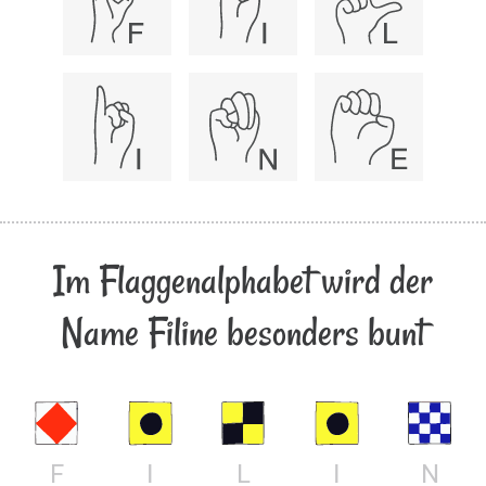
Im Flaggenalphabet wird der
Name Filine besonders bunt
F
I
L
I
N