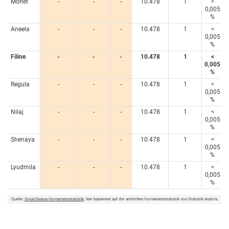
Monet
-
-
-
10.478
1
<
0,005
%
Aneela
-
-
-
10.478
1
<
0,005
%
Filine
-
-
-
10.478
1
<
0,005
%
Regula
-
-
-
10.478
1
<
0,005
%
Nilaj
-
-
-
10.478
1
<
0,005
%
Shenaya
-
-
-
10.478
1
<
0,005
%
Lyudmila
-
-
-
10.478
1
<
0,005
%
Quelle:
SmartGenius-Vornamensstatistik
, hier basierend auf der amtlichen Vornamensstatistik von Statistik Austria.