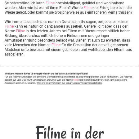
Selbstverständlich kann
Filine
hochintelligent, gebildet und wohlhabend
werden. Aber wie ist es mit ihren Eltern? Wurde
Filine
der Erfolg bereits in die
Wiege gelegt, oder kommt sie typsicherweise aus einfacheren Verhältnissen?
Wie immer lässt sich dies nur »im Durchschnitt« sagen, bei jeder einzelnen
Filine
kann es natürlich ganz anders aussehen. Generell gilt aber, dass der
Name
Filine
in den letzten Jahren bei Eltern mit überdurchschnittlich hoher
Bildung, überdurchschnittlich hohem Einkommen und geringer
Armutsgefährdung besonders beliebt war. Daher ist auch zu erwarten, dass
viele Menschen den Namen
Filine
für die Generation der derzeit geborenen
Mädchen unterbewusst mit einem gebildeten und wohlhabenden Elternhaus
assoziieren.
Wie kann man so etwas überhaupt wissen und ist das statistisch signifikant?
Für die Auswertung haben wir amtliche Vornamensstatistiken mit soziodemografischen Daten kombiniert. Die Analyse
basiert auf über 300.000 Datensätzen. Darunter war der Name
Filine
hinreichend häufig vertreten, um statistische
Aussagen ableiten zu können.
Weitere Informationen zur SmartGenius-Vornamensstatistik
.
Filine in der