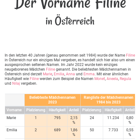
Der Vorname Filine
in Österreich
In den letzten 40 Jahren (genau genommen seit 1984) wurde der Name
Filine
in Österreich nur ein einziges Mal vergeben, es handelt sich hier also um einen
ausgesprochen seltenen Namen. Im Jahr 2022 wurde kein einziges
neugeborenes Mädchen
Filine
genannt. Die beliebtesten Mädchennamen in
Österreich sind derzeit
Marie
,
Emilia
,
Anna
und
Emma
. Mit einer ähnlichen
Häufigkeit wie
Filine
werden zum Beispiel die Namen
Monet
,
Aneela
,
Regula
und
Nilaj
vergeben.
Beliebteste Mädchennamen
Rangliste der Mädchennamen
2023
1984 bis 2023
Vorname
Platzierung
Häufigkeit
Anteil
Platzierung
Häufigkeit
Anteil
Marie
1
795
2,15
24
11.234
0,80
%
%
Emilia
2
689
1,86
50
7.733
0,55
%
%