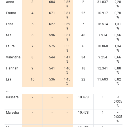
Anna
3
684
1,85
2
31.037
2,20
%
%
Emma
4
671
1,81
25
10.917
0,78
%
%
Lena
5
627
1,69
7
18.514
1,31
%
%
Mia
6
596
1,61
48
7.914
0,56
%
%
Laura
7
575
1,55
6
18.860
1,34
%
%
Valentina
8
544
1,47
34
9.254
0,66
%
%
Hannah
9
541
1,46
18
12.341
0,88
%
%
Lea
10
536
1,45
22
11.603
0,82
%
%
...
Kassara
-
-
-
10.478
1
<
0,005
%
Maleeha
-
-
-
10.478
1
<
0,005
%