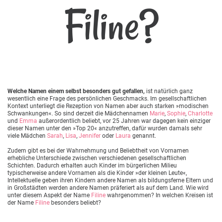
Filine?
Welche Namen einem selbst besonders gut gefallen,
ist natürlich ganz
wesentlich eine Frage des persönlichen Geschmacks. Im gesellschaftlichen
Kontext unterliegt die Rezeption von Namen aber auch starken »modischen
Schwankungen«. So sind derzeit die Mädchennamen
Marie
,
Sophie
,
Charlotte
und
Emma
außerordentlich beliebt, vor 25 Jahren war dagegen kein einziger
dieser Namen unter den »Top 20« anzutreffen, dafür wurden damals sehr
viele Mädchen
Sarah
,
Lisa
,
Jennifer
oder
Laura
genannt.
Zudem gibt es bei der Wahrnehmung und Beliebtheit von Vornamen
erhebliche Unterschiede zwischen verschiedenen gesellschaftlichen
Schichten. Dadurch erhalten auch Kinder im bürgerlichen Milieu
typischerweise andere Vornamen als die Kinder »der kleinen Leute«,
Intellektuelle geben ihren Kindern andere Namen als bildungsferne Eltern und
in Großstädten werden andere Namen präferiert als auf dem Land. Wie wird
unter diesem Aspekt der Name
Filine
wahrgenommen? In welchen Kreisen ist
der Name
Filine
besonders beliebt?