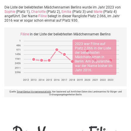
Die Liste der beliebtesten Mädchennamen Berlins wurde im Jahr 2023 von
Sophie
(Platz 1),
Charlotte
(Platz 2),
Emilia
(Platz 3) und
Marie
(Platz 4)
angeführt. Der Name
Filine
belegt in dieser Rangliste Platz 2.066, im Jahr
2016 war er sogar schon einmal auf Platz 930.
Filine
in der Liste der beliebtesten Mädchennamen Berlins
1
2023 war
Filine
auf
486
Platz 2.066 in der Liste
971
der beliebtesten
1456
Mädchennamen in
1941
Berlin. Am populärsten
2426
war der Name bisher im
2911
Jahr 2016.
3396
2012
2013
2014
2015
2016
2017
2018
2019
2020
2021
2022
2023
Quelle:
SmartGenius-Vornamensstatistik
, hier basierend auf Amtlichen Daten des Landesamtes für Bürger- und
Ordnungsangelegenheiten Berlin.