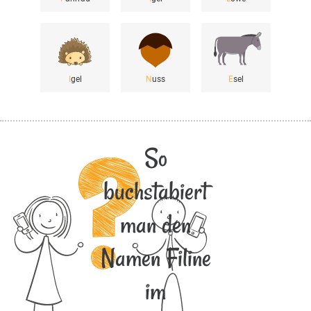
I
gel
N
uss
E
sel
So
buchstabiert
man den
Namen Filine
im