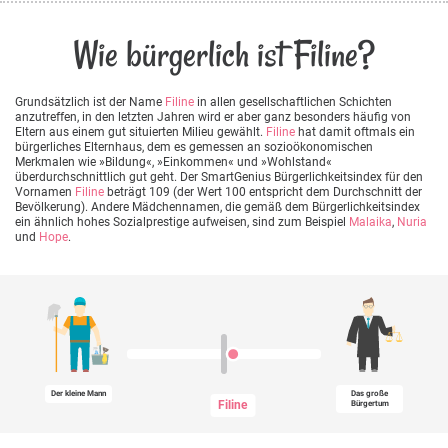
Wie bürgerlich ist Filine?
Grundsätzlich ist der Name
Filine
in allen gesellschaftlichen Schichten
anzutreffen, in den letzten Jahren wird er aber ganz besonders häufig von
Eltern aus einem gut situierten Milieu gewählt.
Filine
hat damit oftmals ein
bürgerliches Elternhaus, dem es gemessen an sozioökonomischen
Merkmalen wie »Bildung«, »Einkommen« und »Wohlstand«
überdurchschnittlich gut geht. Der SmartGenius Bürgerlichkeitsindex für den
Vornamen
Filine
beträgt 109 (der Wert 100 entspricht dem Durchschnitt der
Bevölkerung). Andere Mädchennamen, die gemäß dem Bürgerlichkeitsindex
ein ähnlich hohes Sozialprestige aufweisen, sind zum Beispiel
Malaika
,
Nuria
und
Hope
.
Der kleine Mann
Das große
Filine
Bürgertum