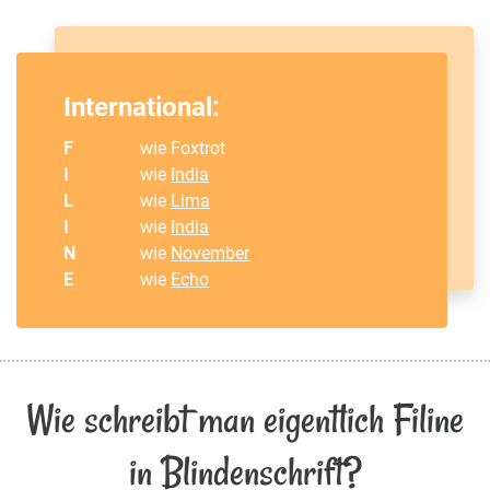
International:
F
wie Foxtrot
I
wie
India
L
wie
Lima
I
wie
India
N
wie
November
E
wie
Echo
Wie schreibt man eigentlich Filine
in Blindenschrift?