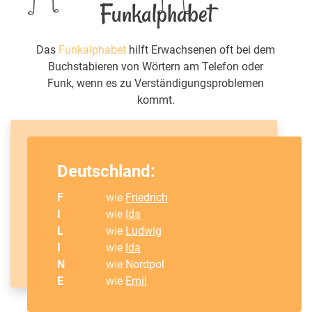
Funkalphabet
Das
Funkalphabet
hilft Erwachsenen oft bei dem
Buchstabieren von Wörtern am Telefon oder
Funk, wenn es zu Verständigungsproblemen
kommt.
Deutschland:
F
wie
Friedrich
I
wie
Ida
L
wie
Ludwig
I
wie
Ida
N
wie Nordpol
E
wie
Emil