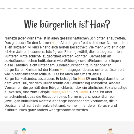
Wie bürgerlich ist Han?
Nahezu jeder Vorname ist in allen gesellschaftlichen Schichten anzutreffen.
Das gilt auch für den Namen
Han
. Allerdings erfreut sich dieser Name nicht in
allen sozialen Milieus einer gleich hohen Beliebtheit. Vielmehr wird er in den
letzten Jahren besonders häufig von Eltern gewählt, die der sogenannten
»unteren Mittelschicht« zugeordnet werden könnten. Gemessen an
sozioökonomischen Indikatoren wie »Bildung« und »Einkommen« liegen
diese Familien leicht unter dem Bundesdurchschnitt. In gehobenen,
bürgerlichen Kreisen ist der Name
Han
dagegen ebenso unterrepräsentiert
wie in sehr einfachen Milieus. Dies ist auch am SmartGenius
Bürgerlichkeitsindex abzulesen. Er beträgt für
Han
89 und liegt damit unter
dem Wert 100, der dem Durchschnitt der Bevölkerung entspricht. Andere
Vornamen, die gemäß dem Bürgerlichkeitsindex ein ähnliches Sozialprestige
aufweisen, sind zum Beispiel
Nana
,
Kiran
und
Kayra
. Dabei ist aber
entscheidend, dass die Rezeption eines Namens ganz wesentlich vom
jeweiligen kulturellen Kontext abhängt: Insbesondere Vornamen, die in
Deutschland nicht sehr verbreitet sind, können in anderen Sprach- und
Kulturräumen ganz anders wahrgenommen werden.