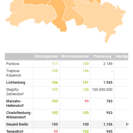
Bildungsindex
Wohlstandsindex
Platzierung
Häufigkeit
Pankow
111
109
2.149
4
Treptow-
109
106
-
0
Köpenick
Lichtenberg
106
101
1.945
3
Steglitz-
105
108
100.000.000
0
Zehlendorf
Marzahn-
103
99
783
4
Hellersdorf
Charlottenburg-
102
103
953
17
Wilmersdorf
Gesamt Berlin
100
100
1.106
107
Tempelhof-
99
102
945
19