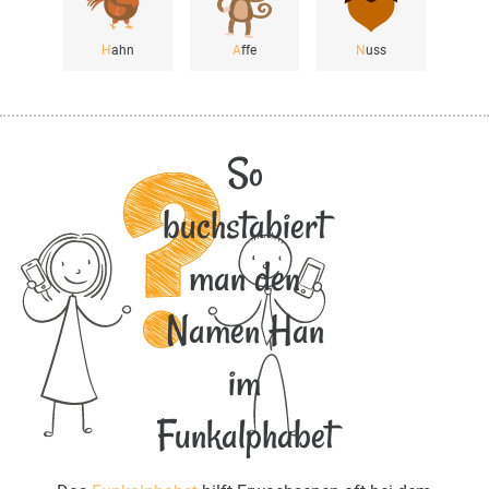
H
ahn
A
ffe
N
uss
So
buchstabiert
man den
Namen Han
im
Funkalphabet