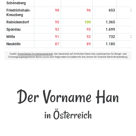
Schöneberg
Friedrichshain-
98
96
653
23
Kreuzberg
Reinickendorf
95
100
1.365
2
Spandau
92
95
1.699
5
Mitte
91
92
732
22
Neukölln
87
89
1.185
8
Quelle:
SmartGenius-Vornamensstatistik
, hier basierend auf Amtlichen Daten des Landesamtes für Bürger- und
Ordnungsangelegenheiten Berlin sowie dem Regionalen Sozialbericht des Amtes für Statistik Berlin-Brandenburg.
Der Vorname Han
in Österreich