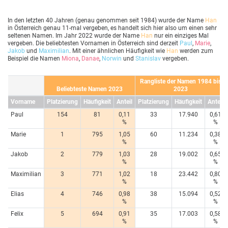
In den letzten 40 Jahren (genau genommen seit 1984) wurde der Name
Han
in Österreich genau 11-mal vergeben, es handelt sich hier also um einen sehr
seltenen Namen. Im Jahr 2022 wurde der Name
Han
nur ein einziges Mal
vergeben. Die beliebtesten Vornamen in Österreich sind derzeit
Paul
,
Marie
,
Jakob
und
Maximilian
. Mit einer ähnlichen Häufigkeit wie
Han
werden zum
Beispiel die Namen
Miona
,
Danae
,
Norwin
und
Stanislav
vergeben.
Rangliste der Namen 1984 bis
Beliebteste Namen 2023
2023
Vorname
Platzierung
Häufigkeit
Anteil
Platzierung
Häufigkeit
Anteil
Paul
154
81
0,11
33
17.940
0,61
%
%
Marie
1
795
1,05
60
11.234
0,38
%
%
Jakob
2
779
1,03
28
19.002
0,65
%
%
Maximilian
3
771
1,02
18
23.442
0,80
%
%
Elias
4
746
0,98
38
15.094
0,52
%
%
Felix
5
694
0,91
35
17.003
0,58
%
%