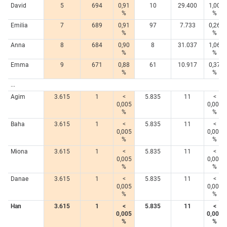
David
5
694
0,91
10
29.400
1,00
%
%
Emilia
7
689
0,91
97
7.733
0,26
%
%
Anna
8
684
0,90
8
31.037
1,06
%
%
Emma
9
671
0,88
61
10.917
0,37
%
%
...
Agim
3.615
1
<
5.835
11
<
0,005
0,005
%
%
Baha
3.615
1
<
5.835
11
<
0,005
0,005
%
%
Miona
3.615
1
<
5.835
11
<
0,005
0,005
%
%
Danae
3.615
1
<
5.835
11
<
0,005
0,005
%
%
Han
3.615
1
<
5.835
11
<
0,005
0,005
%
%