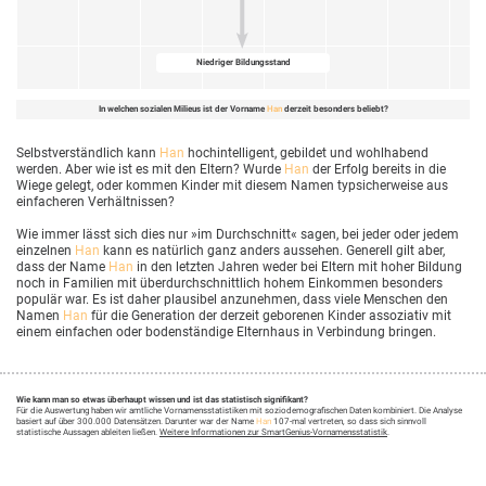
Niedriger Bildungsstand
In welchen sozialen Milieus ist der Vorname
Han
derzeit besonders beliebt?
Selbstverständlich kann
Han
hochintelligent, gebildet und wohlhabend
werden. Aber wie ist es mit den Eltern? Wurde
Han
der Erfolg bereits in die
Wiege gelegt, oder kommen Kinder mit diesem Namen typsicherweise aus
einfacheren Verhältnissen?
Wie immer lässt sich dies nur »im Durchschnitt« sagen, bei jeder oder jedem
einzelnen
Han
kann es natürlich ganz anders aussehen. Generell gilt aber,
dass der Name
Han
in den letzten Jahren weder bei Eltern mit hoher Bildung
noch in Familien mit überdurchschnittlich hohem Einkommen besonders
populär war. Es ist daher plausibel anzunehmen, dass viele Menschen den
Namen
Han
für die Generation der derzeit geborenen Kinder assoziativ mit
einem einfachen oder bodenständige Elternhaus in Verbindung bringen.
Wie kann man so etwas überhaupt wissen und ist das statistisch signifikant?
Für die Auswertung haben wir amtliche Vornamensstatistiken mit soziodemografischen Daten kombiniert. Die Analyse
basiert auf über 300.000 Datensätzen. Darunter war der Name
Han
107-mal vertreten, so dass sich sinnvoll
statistische Aussagen ableiten ließen.
Weitere Informationen zur SmartGenius-Vornamensstatistik
.