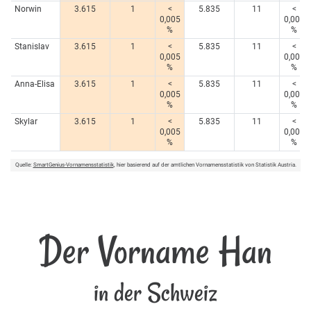
Norwin
3.615
1
<
5.835
11
<
0,005
0,005
%
%
Stanislav
3.615
1
<
5.835
11
<
0,005
0,005
%
%
Anna-Elisa
3.615
1
<
5.835
11
<
0,005
0,005
%
%
Skylar
3.615
1
<
5.835
11
<
0,005
0,005
%
%
Quelle:
SmartGenius-Vornamensstatistik
, hier basierend auf der amtlichen Vornamensstatistik von Statistik Austria.
Der Vorname Han
in der Schweiz