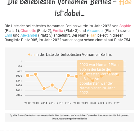
Die beliebtesten Vornamen Berlins -
Han
ist dabei...
Die Liste der beliebtesten Vornamen Berlins wurde im Jahr 2023 von
Sophie
(Platz 1),
Charlotte
(Platz 2),
Emilia
(Platz 3) und
Alexander
(Platz 4) sowie
Emil
und
Alexander
(Platz 5) angeführt. Der Name
Han
belegt in dieser
Rangliste Platz 905, im Jahr 2022 war er sogar schon einmal auf Platz 754.
Han
in der Liste der beliebtesten Vornamen Berlins
1
2023 war
Han
auf Platz
336
905 in der Liste der
671
beliebtesten Vornamen
1006
in Berlin. Am
1341
populärsten war der
1676
Name bisher im Jahr
2011
2022.
2346
2012
2013
2014
2015
2016
2017
2018
2019
2020
2021
2022
2023
Quelle:
SmartGenius-Vornamensstatistik
, hier basierend auf Amtlichen Daten des Landesamtes für Bürger- und
Ordnungsangelegenheiten Berlin.