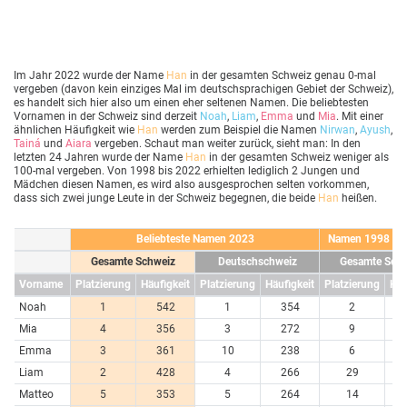
Im Jahr 2022 wurde der Name
Han
in der gesamten Schweiz genau 0-mal
vergeben (davon kein einziges Mal im deutschsprachigen Gebiet der Schweiz),
es handelt sich hier also um einen eher seltenen Namen. Die beliebtesten
Vornamen in der Schweiz sind derzeit
Noah
,
Liam
,
Emma
und
Mia
. Mit einer
ähnlichen Häufigkeit wie
Han
werden zum Beispiel die Namen
Nirwan
,
Ayush
,
Tainá
und
Aiara
vergeben. Schaut man weiter zurück, sieht man: In den
letzten 24 Jahren wurde der Name
Han
in der gesamten Schweiz weniger als
100-mal vergeben. Von 1998 bis 2022 erhielten lediglich 2 Jungen und
Mädchen diesen Namen, es wird also ausgesprochen selten vorkommen,
dass sich zwei junge Leute in der Schweiz begegnen, die beide
Han
heißen.
Beliebteste Namen 2023
Namen 1998 bis
Gesamte Schweiz
Deutschschweiz
Gesamte Schw
Vorname
Platzierung
Häufigkeit
Platzierung
Häufigkeit
Platzierung
Häu
Noah
1
542
1
354
2
1
Mia
4
356
3
272
9
7
Emma
3
361
10
238
6
7
Liam
2
428
4
266
29
5
Matteo
5
353
5
264
14
6