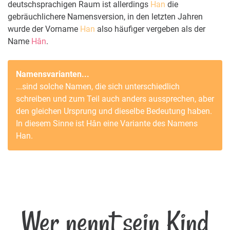
deutschsprachigen Raum ist allerdings
Han
die
gebräuchlichere Namensversion, in den letzten Jahren
wurde der Vorname
Han
also häufiger vergeben als der
Name
Hân
.
Namensvarianten...
...sind solche Namen, die sich unterschiedlich
schreiben und zum Teil auch anders aussprechen, aber
den gleichen Ursprung und dieselbe Bedeutung haben.
In diesem Sinne ist
Hân
eine Variante des Namens
Han
.
Wer nennt sein Kind