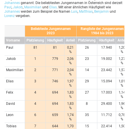
Johannes
genannt. Die beliebtesten Jungennamen in Österreich sind derzeit
Paul
,
Jakob
,
Maximilian
und
Elias
. Mit einer ähnlichen Häufigkeit wie
Johannes
werden zum Beispiel die Namen
Luis
,
Matthias
,
Benjamin
und
Lorenz
vergeben.
Beliebteste Jungennamen
Rangliste der Jungennamen
2023
1984 bis 2023
Vorname
Platzierung
Häufigkeit
Anteil
Platzierung
Häufigkeit
Anteil
Paul
81
81
0,21
26
17.940
1,20
%
%
Jakob
1
779
2,06
23
19.002
1,27
%
%
Maximilian
2
771
2,04
14
23.442
1,57
%
%
Elias
3
746
1,97
29
15.094
1,01
%
%
Felix
4
694
1,83
27
17.003
1,14
%
%
David
4
694
1,83
8
29.400
1,96
%
%
Leon
6
659
1,74
35
11.712
0,78
%
%
Tobias
7
644
1,70
15
22.414
1,50