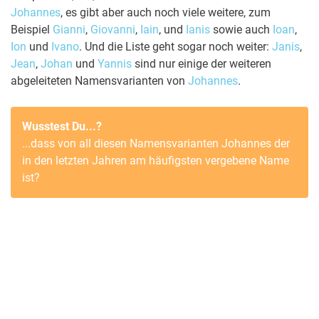
Johannes
, es gibt aber auch noch viele weitere, zum
Beispiel
Gianni
,
Giovanni
,
Iain
, und
Ianis
sowie auch
Ioan
,
Ion
und
Ivano
. Und die Liste geht sogar noch weiter:
Janis
,
Jean
,
Johan
und
Yannis
sind nur einige der weiteren
abgeleiteten Namensvarianten von
Johannes
.
Wusstest Du...?
...dass von all diesen Namensvarianten
Johannes
der
in den letzten Jahren am häufigsten vergebene Name
ist?