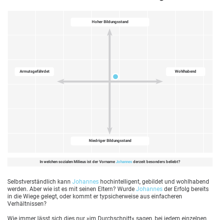
Hoher Bildungsstand
Armutsgefährdet
Wohlhabend
Niedriger Bildungsstand
In welchen sozialen Milieus ist der Vorname
Johannes
derzeit besonders beliebt?
Selbstverständlich kann
Johannes
hochintelligent, gebildet und wohlhabend
werden. Aber wie ist es mit seinen Eltern? Wurde
Johannes
der Erfolg bereits
in die Wiege gelegt, oder kommt er typsicherweise aus einfacheren
Verhältnissen?
Wie immer lässt sich dies nur »im Durchschnitt« sagen, bei jedem einzelnen