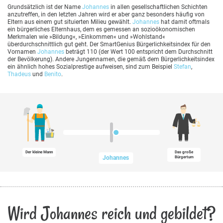
Grundsätzlich ist der Name
Johannes
in allen gesellschaftlichen Schichten
anzutreffen, in den letzten Jahren wird er aber ganz besonders häufig von
Eltern aus einem gut situierten Milieu gewählt.
Johannes
hat damit oftmals
ein bürgerliches Elternhaus, dem es gemessen an sozioökonomischen
Merkmalen wie »Bildung«, »Einkommen« und »Wohlstand«
überdurchschnittlich gut geht. Der SmartGenius Bürgerlichkeitsindex für den
Vornamen
Johannes
beträgt 110 (der Wert 100 entspricht dem Durchschnitt
der Bevölkerung). Andere Jungennamen, die gemäß dem Bürgerlichkeitsindex
ein ähnlich hohes Sozialprestige aufweisen, sind zum Beispiel
Stefan
,
Thadeus
und
Benito
.
Der kleine Mann
Das große
Johannes
Bürgertum
Wird Johannes reich und gebildet?