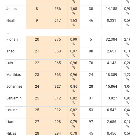
%
%
Jonas
8
636
1,68
30
14.155
0,95
%
%
Noah
9
617
1,63
46
8.331
0,56
%
%
...
Florian
20
375
0,99
5
32.384
2,16
%
%
Theo
21
368
0,97
98
2.651
0,18
%
%
Luis
22
365
0,96
70
4.143
0,28
%
%
Matthias
23
363
0,96
24
18.359
1,23
%
%
Johannes
24
327
0,86
28
15.864
1,06
%
%
Benjamin
25
312
0,82
31
13.827
0,92
%
%
Lorenz
25
312
0,82
53
6.542
0,44
%
%
Liam
27
298
0,79
97
2.656
0,18
%
%
Niklas
28
294
0,78
45
8.456
0,56