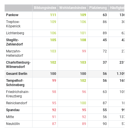
Bildungsindex
Wohlstandsindex
Platzierung
Häufigkeit
Pankow
111
109
63
136
Treptow-
109
106
86
30
Köpenick
Lichtenberg
106
101
89
62
Steglitz-
105
108
45
42
Zehlendorf
Marzahn-
103
99
72
27
Hellersdorf
Charlottenburg-
102
103
37
231
Wilmersdorf
Gesamt Berlin
100
100
56
1.109
Tempelhof-
99
102
56
165
Schöneberg
Friedrichshain-
98
96
63
105
Kreuzberg
Reinickendorf
95
100
87
18
Spandau
92
95
55
99
Mitte
91
92
56
137
Neukölln
87
89
90
57