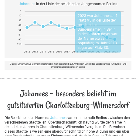
Johannes
in der Liste der beliebtesten Jungennamen Berlins
1
2023 war
Johannes
auf
17
Platz 95 in der Liste der
33
beliebtesten
49
Jungennamen in Berlin.
65
In den Jahren davor war
81
der Name etwas
97
populärer, im Jahr 2013
113
sogar auf Platz 38.
2012
2013
2014
2015
2016
2017
2018
2019
2020
2021
2022
2023
Quelle:
SmartGenius-Vornamensstatistik
, hier basierend auf Amtlichen Daten des Landesamtes für Bürger- und
Ordnungsangelegenheiten Berlin.
Johannes - besonders beliebt im
gutsituierten Charlottenburg-Wilmersdorf
Die Beliebtheit des Namens
Johannes
variiert innerhalb Berlins zwischen den
verschiedenen Stadtteilen. Überdurchschnittlich häufig wurde der Name in
den letzten Jahren in Charlottenburg-Wilmersdorf vergeben. Die Bewohner
dieses Stadtteils weisen eine überdurchschnittlich hohe Bildung und ein über