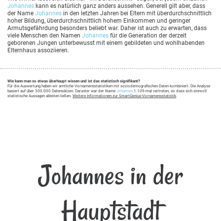
Johannes
kann es natürlich ganz anders aussehen. Generell gilt aber, dass
der Name
Johannes
in den letzten Jahren bei Eltern mit überdurchschnittlich
hoher Bildung, überdurchschnittlich hohem Einkommen und geringer
Armutsgefährdung besonders beliebt war. Daher ist auch zu erwarten, dass
viele Menschen den Namen
Johannes
für die Generation der derzeit
geborenen Jungen unterbewusst mit einem gebildeten und wohlhabenden
Elternhaus assoziieren.
Wie kann man so etwas überhaupt wissen und ist das statistisch signifikant?
Für die Auswertung haben wir amtliche Vornamensstatistiken mit soziodemografischen Daten kombiniert. Die Analyse
basiert auf über 300.000 Datensätzen. Darunter war der Name
Johannes
1.109-mal vertreten, so dass sich sinnvoll
statistische Aussagen ableiten ließen.
Weitere Informationen zur SmartGenius-Vornamensstatistik
.
Johannes in der
Hauptstadt