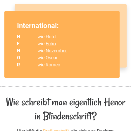
International:
H
wie Hotel
E
wie
Echo
N
wie
November
O
wie
Oscar
R
wie
Romeo
Wie schreibt man eigentlich Henor
in Blindenschrift?