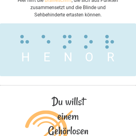
Hier hilft die
Brailleschrift
, die sich aus Punkten
zusammensetzt und die Blinde und
Sehbehinderte ertasten können.
H
E
N
O
R
Du willst
einem
Gehörlosen