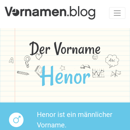
Der Vorname
Henor
Henor ist ein männlicher
Vorname.