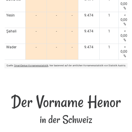
0,005
%
Yesin
-
-
-
9.474
1
<
0,005
%
Şahali
-
-
-
9.474
1
<
0,005
%
Wader
-
-
-
9.474
1
<
0,005
%
Quelle:
SmartGenius-Vornamensstatistik
, hier basierend auf der amtlichen Vornamensstatistik von Statistik Austria.
Der Vorname Henor
in der Schweiz