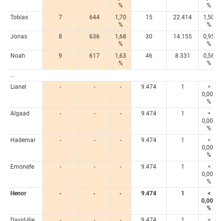
%
%
Tobias
7
644
1,70
15
22.414
1,50
%
%
Jonas
8
636
1,68
30
14.155
0,95
%
%
Noah
9
617
1,63
46
8.331
0,56
%
%
...
Lianel
-
-
-
9.474
1
<
0,005
%
Algaad
-
-
-
9.474
1
<
0,005
%
Hademar
-
-
-
9.474
1
<
0,005
%
Emonefe
-
-
-
9.474
1
<
0,005
%
Henor
-
-
-
9.474
1
<
0,005
%
David-Ilie
-
-
-
9.474
1
<