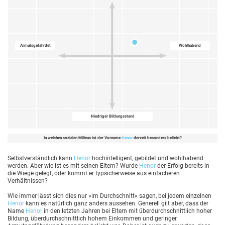
Armutsgefährdet
Wohlhabend
Niedriger Bildungsstand
In welchen sozialen Milieus ist der Vorname
Henor
derzeit besonders beliebt?
Selbstverständlich kann
Henor
hochintelligent, gebildet und wohlhabend
werden. Aber wie ist es mit seinen Eltern? Wurde
Henor
der Erfolg bereits in
die Wiege gelegt, oder kommt er typsicherweise aus einfacheren
Verhältnissen?
Wie immer lässt sich dies nur »im Durchschnitt« sagen, bei jedem einzelnen
Henor
kann es natürlich ganz anders aussehen. Generell gilt aber, dass der
Name
Henor
in den letzten Jahren bei Eltern mit überdurchschnittlich hoher
Bildung, überdurchschnittlich hohem Einkommen und geringer