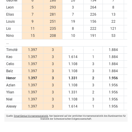
Gabriel
6
286
26
134
7
6
Leon
5
293
3
264
8
6
Elias
7
281
7
226
13
5
Louis
9
251
19
156
22
4
Lio
11
235
8
222
121
1
Nino
15
208
10
191
53
3
...
Timoté
1.397
3
-
-
1.884
Keo
1.397
3
1.614
1
1.884
Celio
1.397
3
1.108
3
1.884
Balz
1.397
3
1.108
3
1.884
Henor
1.397
3
1.331
2
1.956
Azlan
1.397
3
1.108
3
1.956
Ylian
1.397
3
1.331
2
1.956
Niel
1.397
3
1.108
3
1.956
Alexey
1.397
3
1.614
1
1.956
Quelle:
SmartGenius-Vornamensstatistik
, hier basierend auf der amtlichen Vornamensstatistik des Bundesamtes für
Statistik der Schweizerischen Eidgenossenschaft.