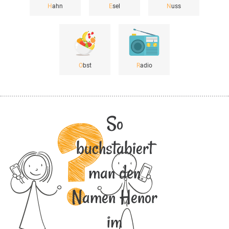
H
ahn
E
sel
N
uss
O
bst
R
adio
So
buchstabiert
man den
Namen Henor
im