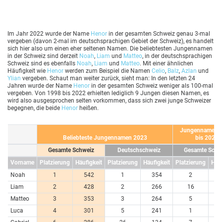
Im Jahr 2022 wurde der Name
Henor
in der gesamten Schweiz genau 3-mal
vergeben (davon 2-mal im deutschsprachigen Gebiet der Schweiz), es handelt
sich hier also um einen eher seltenen Namen. Die beliebtesten Jungennamen
in der Schweiz sind derzeit
Noah
,
Liam
und
Matteo
, in der deutschsprachigen
Schweiz sind es ebenfalls
Noah
,
Liam
und
Matteo
. Mit einer ähnlichen
Häufigkeit wie
Henor
werden zum Beispiel die Namen
Celio
,
Balz
,
Azlan
und
Ylian
vergeben. Schaut man weiter zurück, sieht man: In den letzten 24
Jahren wurde der Name
Henor
in der gesamten Schweiz weniger als 100-mal
vergeben. Von 1998 bis 2022 erhielten lediglich 9 Jungen diesen Namen, es
wird also ausgesprochen selten vorkommen, dass sich zwei junge Schweizer
begegnen, die beide
Henor
heißen.
Jungennamen 
Beliebteste Jungennamen 2023
bis 2023
Gesamte Schweiz
Deutschschweiz
Gesamte Schw
Vorname
Platzierung
Häufigkeit
Platzierung
Häufigkeit
Platzierung
Häuf
Noah
1
542
1
354
2
10
Liam
2
428
2
266
16
5
Matteo
3
353
3
264
5
6
Luca
4
301
5
241
1
11