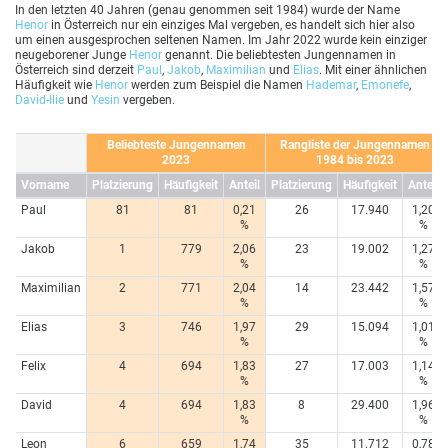
In den letzten 40 Jahren (genau genommen seit 1984) wurde der Name
Henor
in Österreich nur ein einziges Mal vergeben, es handelt sich hier also
um einen ausgesprochen seltenen Namen. Im Jahr 2022 wurde kein einziger
neugeborener Junge
Henor
genannt. Die beliebtesten Jungennamen in
Österreich sind derzeit
Paul
,
Jakob
,
Maximilian
und
Elias
. Mit einer ähnlichen
Häufigkeit wie
Henor
werden zum Beispiel die Namen
Hademar
,
Emonefe
,
David-Ilie
und
Yesin
vergeben.
Beliebteste Jungennamen
Rangliste der Jungennamen
2023
1984 bis 2023
Vorname
Platzierung
Häufigkeit
Anteil
Platzierung
Häufigkeit
Anteil
Paul
81
81
0,21
26
17.940
1,20
%
%
Jakob
1
779
2,06
23
19.002
1,27
%
%
Maximilian
2
771
2,04
14
23.442
1,57
%
%
Elias
3
746
1,97
29
15.094
1,01
%
%
Felix
4
694
1,83
27
17.003
1,14
%
%
David
4
694
1,83
8
29.400
1,96
%
%
Leon
6
659
1,74
35
11.712
0,78