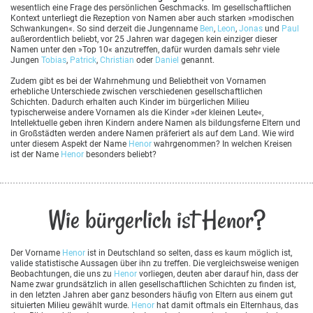
wesentlich eine Frage des persönlichen Geschmacks. Im gesellschaftlichen
Kontext unterliegt die Rezeption von Namen aber auch starken »modischen
Schwankungen«. So sind derzeit die Jungenname
Ben
,
Leon
,
Jonas
und
Paul
außerordentlich beliebt, vor 25 Jahren war dagegen kein einziger dieser
Namen unter den »Top 10« anzutreffen, dafür wurden damals sehr viele
Jungen
Tobias
,
Patrick
,
Christian
oder
Daniel
genannt.
Zudem gibt es bei der Wahrnehmung und Beliebtheit von Vornamen
erhebliche Unterschiede zwischen verschiedenen gesellschaftlichen
Schichten. Dadurch erhalten auch Kinder im bürgerlichen Milieu
typischerweise andere Vornamen als die Kinder »der kleinen Leute«,
Intellektuelle geben ihren Kindern andere Namen als bildungsferne Eltern und
in Großstädten werden andere Namen präferiert als auf dem Land. Wie wird
unter diesem Aspekt der Name
Henor
wahrgenommen? In welchen Kreisen
ist der Name
Henor
besonders beliebt?
Wie bürgerlich ist Henor?
Der Vorname
Henor
ist in Deutschland so selten, dass es kaum möglich ist,
valide statistische Aussagen über ihn zu treffen. Die vergleichsweise wenigen
Beobachtungen, die uns zu
Henor
vorliegen, deuten aber darauf hin, dass der
Name zwar grundsätzlich in allen gesellschaftlichen Schichten zu finden ist,
in den letzten Jahren aber ganz besonders häufig von Eltern aus einem gut
situierten Milieu gewählt wurde.
Henor
hat damit oftmals ein Elternhaus, das