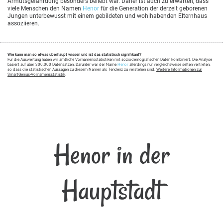
Armutsgefährdung besonders beliebt war. Daher ist auch zu erwarten, dass
viele Menschen den Namen
Henor
für die Generation der derzeit geborenen
Jungen unterbewusst mit einem gebildeten und wohlhabenden Elternhaus
assoziieren.
Wie kann man so etwas überhaupt wissen und ist das statistisch signifikant?
Für die Auswertung haben wir amtliche Vornamensstatistiken mit soziodemografischen Daten kombiniert. Die Analyse
basiert auf über 300.000 Datensätzen. Darunter war der Name
Henor
allerdings nur vergleichsweise selten vertreten,
so dass die statistischen Aussagen zu diesem Namen als Tendenz zu verstehen sind.
Weitere Informationen zur
SmartGenius-Vornamensstatistik
.
Henor in der
Hauptstadt