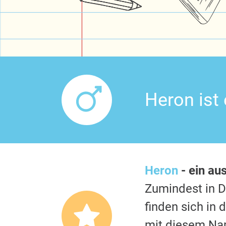
Heron ist
Heron
- ein au
Zumindest in 
finden sich in
mit diesem Nam