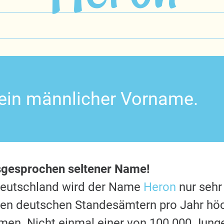
 ein männlicher Vorname.
sgesprochen seltener Name!
Deutschland wird der Name
Heron
nur sehr
 den deutschen Standesämtern pro Jahr hö
en. Nicht einmal einer von 100.000 Jung