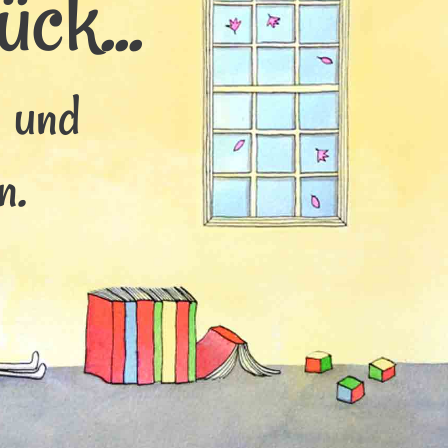
ck...
s und
n.