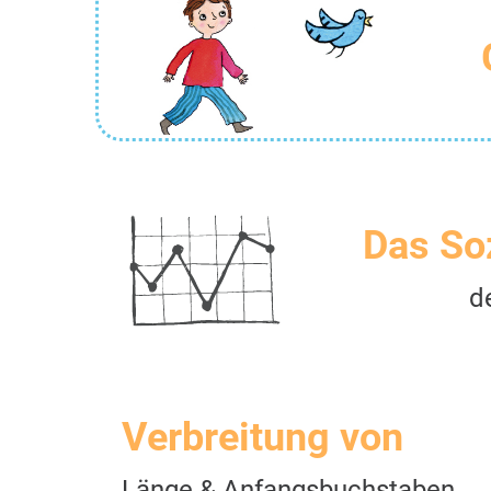
Das So
d
Verbreitung von
Länge & Anfangsbuchstaben