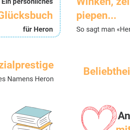
Winken, ze
Ein persönliches
Glücksbuch
piepen...
für Heron
So sagt man «He
zialprestige
Beliebthei
es Namens Heron
An
mit