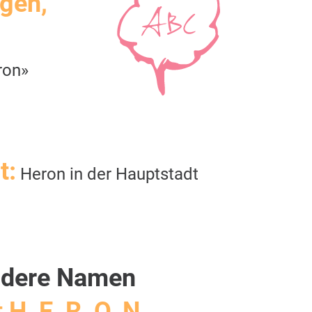
igen,
ron»
t:
Heron in der Hauptstadt
dere Namen
 H, E, R, O, N