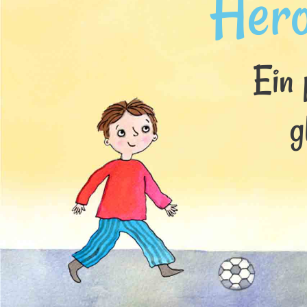
Her
Ein 
g