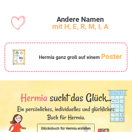
Andere Namen
mit H, E, R, M, I, A
Poster
Hermia ganz groß auf einem
Hermia
sucht das Glück...
Ein persönliches, individuelles und glückliches
Buch für Hermia.
Glücksbuch für Hermia erstellen