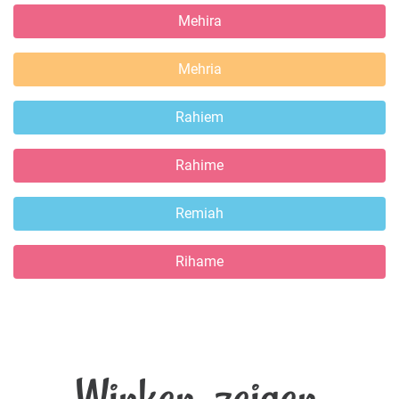
Mehira
Mehria
Rahiem
Rahime
Remiah
Rihame
Winken, zeigen,