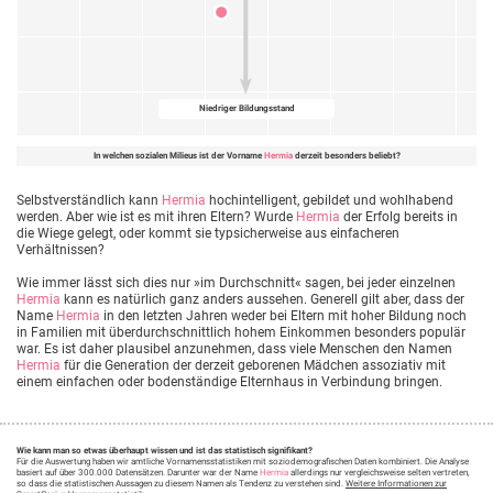
Niedriger Bildungsstand
In welchen sozialen Milieus ist der Vorname
Hermia
derzeit besonders beliebt?
Selbstverständlich kann
Hermia
hochintelligent, gebildet und wohlhabend
werden. Aber wie ist es mit ihren Eltern? Wurde
Hermia
der Erfolg bereits in
die Wiege gelegt, oder kommt sie typsicherweise aus einfacheren
Verhältnissen?
Wie immer lässt sich dies nur »im Durchschnitt« sagen, bei jeder einzelnen
Hermia
kann es natürlich ganz anders aussehen. Generell gilt aber, dass der
Name
Hermia
in den letzten Jahren weder bei Eltern mit hoher Bildung noch
in Familien mit überdurchschnittlich hohem Einkommen besonders populär
war. Es ist daher plausibel anzunehmen, dass viele Menschen den Namen
Hermia
für die Generation der derzeit geborenen Mädchen assoziativ mit
einem einfachen oder bodenständige Elternhaus in Verbindung bringen.
Wie kann man so etwas überhaupt wissen und ist das statistisch signifikant?
Für die Auswertung haben wir amtliche Vornamensstatistiken mit soziodemografischen Daten kombiniert. Die Analyse
basiert auf über 300.000 Datensätzen. Darunter war der Name
Hermia
allerdings nur vergleichsweise selten vertreten,
so dass die statistischen Aussagen zu diesem Namen als Tendenz zu verstehen sind.
Weitere Informationen zur