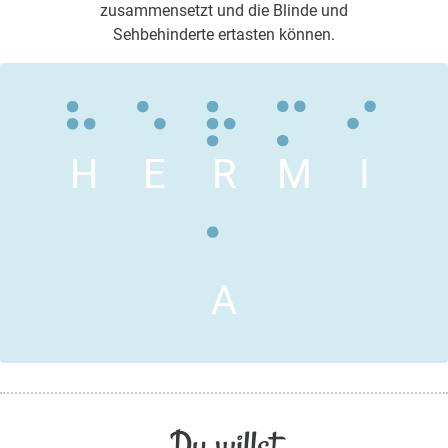
zusammensetzt und die Blinde und
Sehbehinderte ertasten können.
H
E
R
M
I
A
Du willst