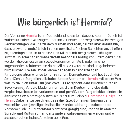
Wie bürgerlich ist Hermia?
Der Vorname
Hermia
ist in Deutschland so selten, dass es kaum möglich ist,
valide statistische Aussagen über ihn zu treffen. Die vergleichsweise wenigen
Beobachtungen, die uns zu dem Namen vorliegen, deuten aber darauf hin,
dass er zwar grundsätzlich in allen gesellschaftlichen Schichten anzutreffen
ist, allerdings nicht in allen sozialen Milieus mit der gleichen Häufigkeit
auftritt. So scheint der Name derzeit besonders häufig von Eltern gewählt zu
werden, die gemessen an sozioökonomischen Merkmalen in einem
sogenannten »einfachen sozialen Milieu« zu verorten sind. In gehobenen
bürgerlichen Kreisen ist der Name dagegen in der derzeitigen
Kindergeneration eher selten anzutreffen. Dementsprechend liegt auch der
SmartGenius Bürgerlichkeitsindex für den Vornamen
Hermia
mit einem Wert
von 75 deutlich unter 100 (der Wert 100 entspricht dem Durchschnitt der
Bevölkerung). Andere Mädchennamen, die in Deutschland ebenfalls
vergleichsweise selten vorkommen und gemäß dem Bürgerlichkeitsindex ein
ähnliches Sozialprestige aufweisen, sind zum Beispiel
Hememaa
,
Heliya
und
Heleni
. Dabei ist zu beachten, dass die Rezeption eines Namens ganz
wesentlich vom jeweiligen kulturellen Kontext abhängt: Insbesondere
Vornamen, die in Deutschland nicht sehr gängig sind, können in anderen
Sprach- und Kulturräumen ganz anders wahrgenommen werden und ein
ausgesprochen hohes Ansehen genießen.