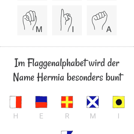
Im Flaggenalphabet wird der
Name Hermia besonders bunt
H
E
R
M
I