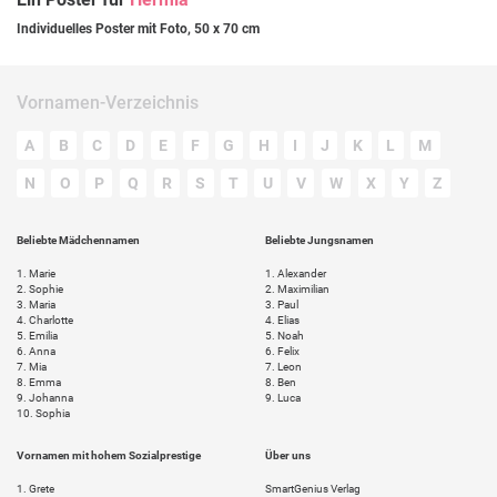
Individuelles Poster mit Foto, 50 x 70 cm
Vornamen-Verzeichnis
A
B
C
D
E
F
G
H
I
J
K
L
M
N
O
P
Q
R
S
T
U
V
W
X
Y
Z
Beliebte Mädchennamen
Beliebte Jungsnamen
1.
Marie
1.
Alexander
2.
Sophie
2.
Maximilian
3.
Maria
3.
Paul
4.
Charlotte
4.
Elias
5.
Emilia
5.
Noah
6.
Anna
6.
Felix
7.
Mia
7.
Leon
8.
Emma
8.
Ben
9.
Johanna
9.
Luca
10.
Sophia
Vornamen mit hohem Sozialprestige
Über uns
1.
Grete
SmartGenius Verlag