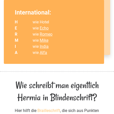
International:
H
wie Hotel
E
wie
Echo
R
wie
Romeo
M
wie
Mike
I
wie
India
A
wie
Alfa
Wie schreibt man eigentlich
Hermia in Blindenschrift?
Hier hilft die
Brailleschrift
, die sich aus Punkten