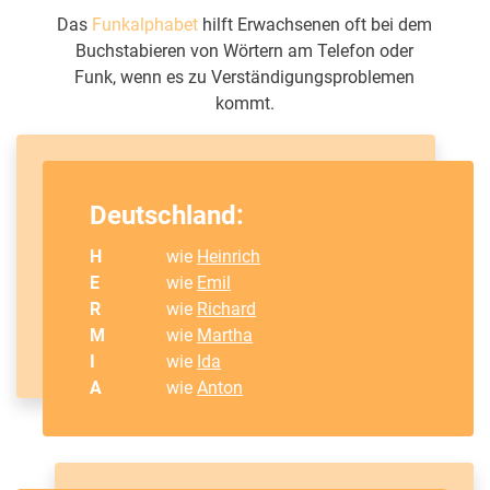
Das
Funkalphabet
hilft Erwachsenen oft bei dem
Buchstabieren von Wörtern am Telefon oder
Funk, wenn es zu Verständigungsproblemen
kommt.
Deutschland:
H
wie
Heinrich
E
wie
Emil
R
wie
Richard
M
wie
Martha
I
wie
Ida
A
wie
Anton