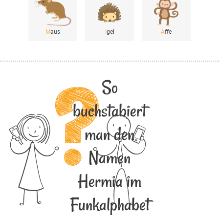
M
aus
I
gel
A
ffe
So
buchstabiert
man den
Namen
Hermia im
Funkalphabet