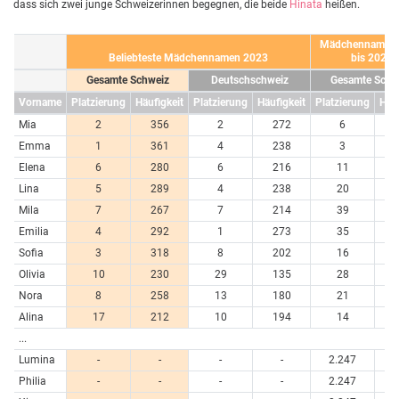
dass sich zwei junge Schweizerinnen begegnen, die beide
Hinata
heißen.
Mädchennamen 
Beliebteste Mädchennamen 2023
bis 2023
Gesamte Schweiz
Deutschschweiz
Gesamte Schw
Vorname
Platzierung
Häufigkeit
Platzierung
Häufigkeit
Platzierung
Häuf
Mia
2
356
2
272
6
7
Emma
1
361
4
238
3
7
Elena
6
280
6
216
11
6
Lina
5
289
4
238
20
4
Mila
7
267
7
214
39
3
Emilia
4
292
1
273
35
3
Sofia
3
318
8
202
16
5
Olivia
10
230
29
135
28
4
Nora
8
258
13
180
21
4
Alina
17
212
10
194
14
5
...
Lumina
-
-
-
-
2.247
Philia
-
-
-
-
2.247