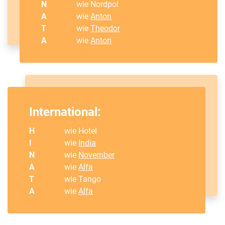
N
wie Nordpol
A
wie
Anton
T
wie
Theodor
A
wie
Anton
International:
H
wie Hotel
I
wie
India
N
wie
November
A
wie
Alfa
T
wie Tango
A
wie
Alfa