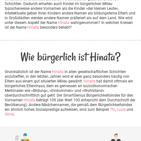
Schichten. Dadurch erhalten auch Kinder im bürgerlichen Milieu
typischerweise andere Vornamen als die Kinder »der kleinen Leute«,
Intellektuelle geben ihren Kindern andere Namen als bildungsferne Eltern und
in Großstädten werden andere Namen präferiert als auf dem Land. Wie wird
unter diesem Aspekt der Name
Hinata
wahrgenommen? In welchen Kreisen
ist der Name
Hinata
besonders beliebt?
Wie bürgerlich ist Hinata?
Grundsätzlich ist der Name
Hinata
in allen gesellschaftlichen Schichten
anzutreffen, in den letzten Jahren wird er aber ganz besonders häufig von
Eltern aus einem gut situierten Milieu gewählt.
Hinata
hat damit oftmals ein
bürgerliches Elternhaus, dem es gemessen an sozioökonomischen
Merkmalen wie »Bildung«, »Einkommen« und »Wohlstand«
überdurchschnittlich gut geht. Der SmartGenius Bürgerlichkeitsindex für den
Vornamen
Hinata
beträgt 109 (der Wert 100 entspricht dem Durchschnitt der
Bevölkerung). Andere Mädchennamen, die gemäß dem Bürgerlichkeitsindex
ein ähnlich hohes Sozialprestige aufweisen, sind zum Beispiel
Thi
,
Luzie
und
Olivia
.