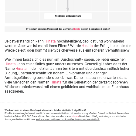
Niedriger Bildungsstand
In welchen sozialen Milieus ist der Vorname
Hinata
derzeit besonders beliebt?
Selbstverständlich kann
Hinata
hochintelligent, gebildet und wohlhabend
werden. Aber wie ist es mit ihren Eltern? Wurde
Hinata
der Erfolg bereits in die
Wiege gelegt, oder kommt sie typsicherweise aus einfacheren Verhältnissen?
Wie immer lässt sich dies nur »im Durchschnitt« sagen, bei jeder einzelnen
Hinata
kann es natürlich ganz anders aussehen. Generell gilt aber, dass der
Name
Hinata
in den letzten Jahren bei Eltern mit überdurchschnittlich hoher
Bildung, überdurchschnittlich hohem Einkommen und geringer
Armutsgefährdung besonders beliebt war. Daher ist auch zu erwarten, dass
viele Menschen den Namen
Hinata
für die Generation der derzeit geborenen
Mädchen unterbewusst mit einem gebildeten und wohlhabenden Elternhaus
assoziieren.
Wie kann man so etwas überhaupt wissen und ist das statistisch signifikant?
Für die Auswertung haben wir amtliche Vornamensstatistiken mit soziodemografischen Daten kombiniert. Die Analyse
basiert auf über 300.000 Datensätzen. Darunter war der Name
Hinata
hinreichend häufig vertreten, um statistische
Aussagen ableiten zu können.
Weitere Informationen zur SmartGenius-Vornamensstatistik
.