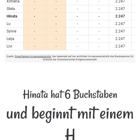
Ximena
-
-
-
-
2.247
Stela
-
-
-
-
2.247
Hinata
-
-
-
-
2.247
Lu
-
-
-
-
2.247
Sylvie
-
-
-
-
2.247
Leija
-
-
-
-
2.247
Livi
-
-
-
-
2.247
Quelle:
SmartGenius-Vornamensstatistik
, hier basierend auf der amtlichen Vornamensstatistik des Bundesamtes für
Statistik der Schweizerischen Eidgenossenschaft.
Hinata hat 6 Buchstaben
und beginnt mit einem
H