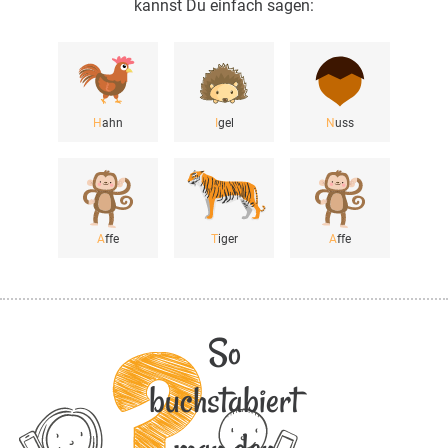
kannst Du einfach sagen:
H
ahn
I
gel
N
uss
A
ffe
T
iger
A
ffe
So
buchstabiert