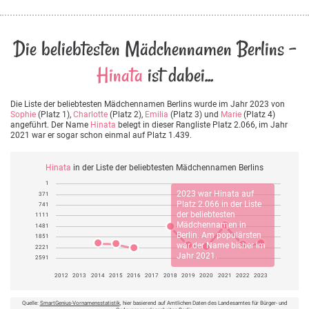
Die beliebtesten Mädchennamen Berlins -
Hinata
ist dabei...
Die Liste der beliebtesten Mädchennamen Berlins wurde im Jahr 2023 von
Sophie
(Platz 1),
Charlotte
(Platz 2),
Emilia
(Platz 3) und
Marie
(Platz 4)
angeführt. Der Name
Hinata
belegt in dieser Rangliste Platz 2.066, im Jahr
2021 war er sogar schon einmal auf Platz 1.439.
Hinata
in der Liste der beliebtesten Mädchennamen Berlins
1
2023 war
Hinata
auf
371
Platz 2.066 in der Liste
741
der beliebtesten
1111
Mädchennamen in
1481
Berlin. Am populärsten
1851
war der Name bisher im
2221
Jahr 2021.
2591
2012
2013
2014
2015
2016
2017
2018
2019
2020
2021
2022
2023
Quelle:
SmartGenius-Vornamensstatistik
, hier basierend auf Amtlichen Daten des Landesamtes für Bürger- und