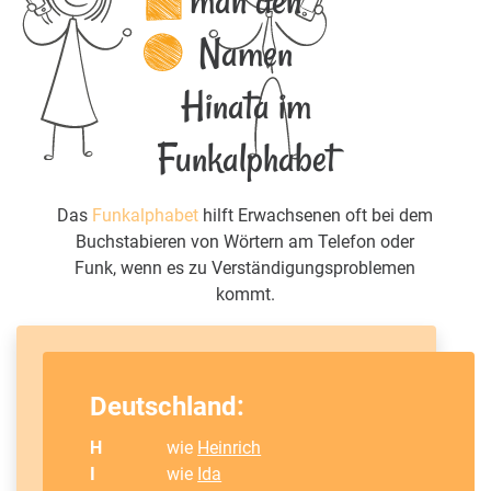
man den
Namen
Hinata im
Funkalphabet
Das
Funkalphabet
hilft Erwachsenen oft bei dem
Buchstabieren von Wörtern am Telefon oder
Funk, wenn es zu Verständigungsproblemen
kommt.
Deutschland:
H
wie
Heinrich
I
wie
Ida