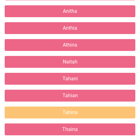
Anitha
Anthia
Athina
Naitah
Tahani
Tahian
Tahina
Thaina