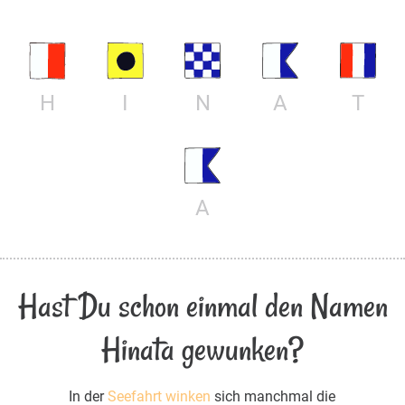
H
I
N
A
T
A
Hast Du schon einmal den Namen
Hinata gewunken?
In der
Seefahrt winken
sich manchmal die