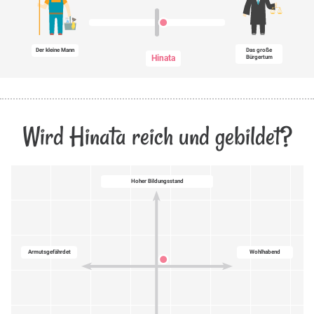
Der kleine Mann
Das große
Hinata
Bürgertum
Wird Hinata reich und gebildet?
Hoher Bildungsstand
Armutsgefährdet
Wohlhabend