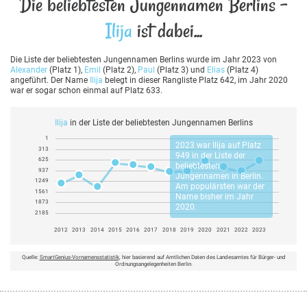
Die beliebtesten Jungennamen Berlins -
Ilija
ist dabei...
Die Liste der beliebtesten Jungennamen Berlins wurde im Jahr 2023 von
Alexander
(Platz 1),
Emil
(Platz 2),
Paul
(Platz 3) und
Elias
(Platz 4)
angeführt. Der Name
Ilija
belegt in dieser Rangliste Platz 642, im Jahr 2020
war er sogar schon einmal auf Platz 633.
Ilija
in der Liste der beliebtesten Jungennamen Berlins
1
2023 war
Ilija
auf Platz
313
949 in der Liste der
625
beliebtesten
937
Jungennamen in Berlin.
1249
Am populärsten war der
1561
Name bisher im Jahr
1873
2020.
2185
2012
2013
2014
2015
2016
2017
2018
2019
2020
2021
2022
2023
Quelle:
SmartGenius-Vornamensstatistik
, hier basierend auf Amtlichen Daten des Landesamtes für Bürger- und
Ordnungsangelegenheiten Berlin.