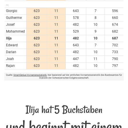
...
Giorgio
623
11
643
7
596
Guilherme
623
11
578
8
660
Josef
623
11
482
10
674
Mohammed
623
11
529
9
682
Ilija
623
11
482
10
687
Edward
623
11
643
7
702
Darian
623
11
482
10
733
Joah
623
11
447
11
790
Rajan
623
11
482
10
797
Quelle:
SmartGenius-Vornamensstatistik
, hier basierend auf der amtlichen Vornamensstatistik des Bundesamtes für
Statistik der Schweizerischen Eidgenossenschaft.
Ilija hat 5 Buchstaben
und beginnt mit einem