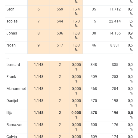
%
%
Leon
6
659
1,74
35
11.712
0,78
%
%
Tobias
7
644
1,70
15
22.414
1,50
%
%
Jonas
8
636
1,68
30
14.155
0,95
%
%
Noah
9
617
1,63
46
8.331
0,56
%
%
...
Lennard
1.148
2
0,005
348
335
0,02
%
%
Frank
1.148
2
0,005
409
253
0,02
%
%
Muhammet
1.148
2
0,005
468
204
0,01
%
%
Danijel
1.148
2
0,005
475
198
0,01
%
%
Ilija
1.148
2
0,005
478
196
0,01
%
%
Ramazan
1.148
2
0,005
505
176
0,01
%
%
Calvin
1.148
2
0,005
509
174
0,01