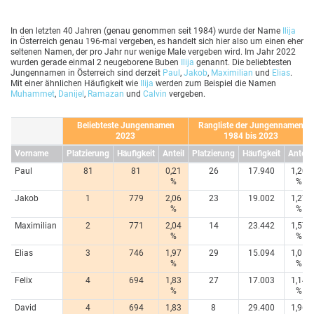
In den letzten 40 Jahren (genau genommen seit 1984) wurde der Name
Ilija
in Österreich genau 196-mal vergeben, es handelt sich hier also um einen eher
seltenen Namen, der pro Jahr nur wenige Male vergeben wird. Im Jahr 2022
wurden gerade einmal 2 neugeborene Buben
Ilija
genannt. Die beliebtesten
Jungennamen in Österreich sind derzeit
Paul
,
Jakob
,
Maximilian
und
Elias
.
Mit einer ähnlichen Häufigkeit wie
Ilija
werden zum Beispiel die Namen
Muhammet
,
Danijel
,
Ramazan
und
Calvin
vergeben.
Beliebteste Jungennamen
Rangliste der Jungennamen
2023
1984 bis 2023
Vorname
Platzierung
Häufigkeit
Anteil
Platzierung
Häufigkeit
Anteil
Paul
81
81
0,21
26
17.940
1,20
%
%
Jakob
1
779
2,06
23
19.002
1,27
%
%
Maximilian
2
771
2,04
14
23.442
1,57
%
%
Elias
3
746
1,97
29
15.094
1,01
%
%
Felix
4
694
1,83
27
17.003
1,14
%
%
David
4
694
1,83
8
29.400
1,96