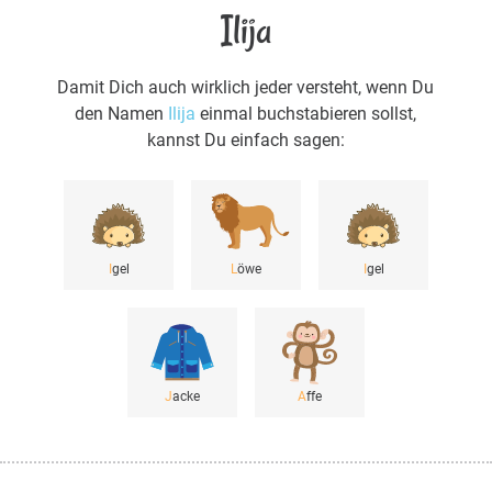
Ilija
Damit Dich auch wirklich jeder versteht, wenn Du
den Namen
Ilija
einmal buchstabieren sollst,
kannst Du einfach sagen:
I
gel
L
öwe
I
gel
J
acke
A
ffe