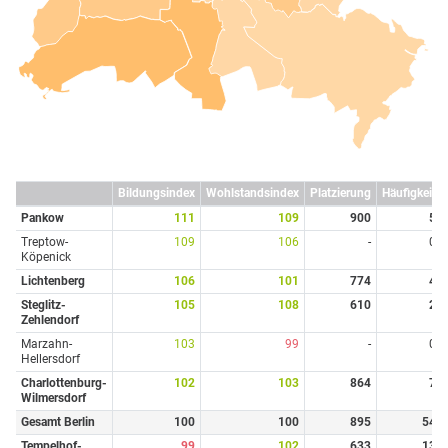
Bildungsindex
Wohlstandsindex
Platzierung
Häufigkeit
Pankow
111
109
900
5
Treptow-
109
106
-
0
Köpenick
Lichtenberg
106
101
774
4
Steglitz-
105
108
610
2
Zehlendorf
Marzahn-
103
99
-
0
Hellersdorf
Charlottenburg-
102
103
864
7
Wilmersdorf
Gesamt Berlin
100
100
895
54
Tempelhof-
99
102
633
13