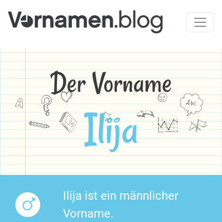
Der Vorname
Ilija
Ilija ist ein männlicher
Vorname.