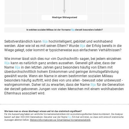
Niedriger Bildungsstand
In welchen sozialen Milieus ist der Vorname
Ilija
derzeit besonders beliebt?
Selbstverständlich kann
Ilija
hochintelligent, gebildet und wohlhabend
werden. Aber wie ist es mit seinen Eltern? Wurde
Ilija
der Erfolg bereits in die
Wiege gelegt, oder kommt er typsicherweise aus einfacheren Verhältnissen?
Wie immer lässt sich dies nur »im Durchschnitt« sagen, bei jedem einzelnen
Ilija
kann es natürlich ganz anders aussehen. Generell gilt aber, dass der
Name
Ilija
in den letzten Jahren ganz besonders häufig von Eltern mit
überdurchschnittlich hohem Einkommen und geringer Armutsgefährdung
gewählt wurde. Wenn ein Name in einem bestimmten sozialen Milieau
besonders häufig auftritt, wird dies von uns allen - bewusst oder unbewusst -
wahrgenommen. Daher ist zu erwarten, dass der Name
Ilija
für die Generation
der derzeit geborenen Jungen von vielen Menschen mit einem wohlhabenden
Elternhaus assoziiert wird.
Wie kann man so etwas überhaupt wissen und ist das statistisch signifikant?
Für die Auswertung haben wir amtliche Vornamensstatistiken mit soziodemografischen Daten kombiniert. Die Analyse
basiert auf über 300.000 Datensätzen. Darunter war der Name
Ilija
54-mal vertreten, so dass sich sinnvoll statistische
Aussagen ableiten ließen.
Weitere Informationen zur SmartGenius-Vornamensstatistik
.