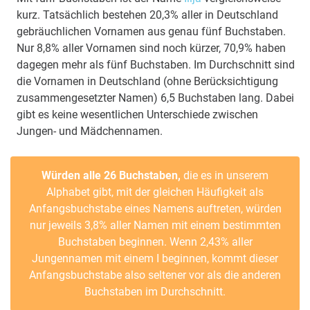
kurz. Tatsächlich bestehen 20,3% aller in Deutschland
gebräuchlichen Vornamen aus genau fünf Buchstaben.
Nur 8,8% aller Vornamen sind noch kürzer, 70,9% haben
dagegen mehr als fünf Buchstaben. Im Durchschnitt sind
die Vornamen in Deutschland (ohne Berücksichtigung
zusammengesetzter Namen) 6,5 Buchstaben lang. Dabei
gibt es keine wesentlichen Unterschiede zwischen
Jungen- und Mädchennamen.
Würden alle 26 Buchstaben,
die es in unserem
Alphabet gibt, mit der gleichen Häufigkeit als
Anfangsbuchstabe eines Namens auftreten, würden
nur jeweils 3,8% aller Namen mit einem bestimmten
Buchstaben beginnen. Wenn 2,43% aller
Jungennamen mit einem I beginnen, kommt dieser
Anfangsbuchstabe also seltener vor als die anderen
Buchstaben im Durchschnitt.