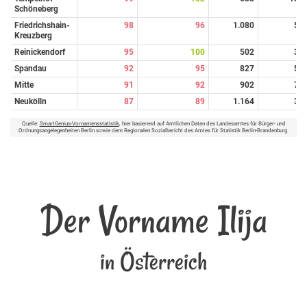
Schöneberg
Friedrichshain-
98
96
1.080
5
Kreuzberg
Reinickendorf
95
100
502
3
Spandau
92
95
827
5
Mitte
91
92
902
7
Neukölln
87
89
1.164
3
Quelle:
SmartGenius-Vornamensstatistik
, hier basierend auf Amtlichen Daten des Landesamtes für Bürger- und
Ordnungsangelegenheiten Berlin sowie dem Regionalen Sozialbericht des Amtes für Statistik Berlin-Brandenburg.
Der Vorname Ilija
in Österreich