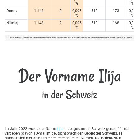
%
%
Danny
1.148
2
0,005
512
173
0,01
%
%
Nikolaj
1.148
2
0,005
519
168
0,01
%
%
Quelle:
SmartGenius-Vornamensstatistik
, hier basierend auf der amtlichen Vornamensstatistik von Statistik Austria.
Der Vorname Ilija
in der Schweiz
Im Jahr 2022 wurde der Name
Ilija
in der gesamten Schweiz genau 11-mal
vergeben (davon 10-mal im deutschsprachigen Gebiet der Schweiz), es
handelt sich hier also um einen eher seltenen Namen. Die beliebtesten