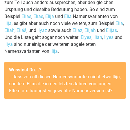
zum Teil auch anders aussprechen, aber den gleichen
Ursprung und dieselbe Bedeutung haben. So sind zum
Beispiel
Elias
,
Elías
,
Elija
und
Elìa
Namensvarianten von
Ilija
, es gibt aber auch noch viele weitere, zum Beispiel
Elia
,
Eliah
,
Eliáš
, und
Ilyaz
sowie auch
Eliaz
,
Elijah
und
Elijas
.
Und die Liste geht sogar noch weiter:
Elyes
,
Ilian
,
Ilyes
und
Iliya
sind nur einige der weiteren abgeleiteten
Namensvarianten von
Ilija
.
Wusstest Du...?
...dass von all diesen Namensvarianten nicht etwa
Ilija
,
sondern
Elias
die in den letzten Jahren von jungen
Eltern am häufigsten gewählte Namensversion ist?