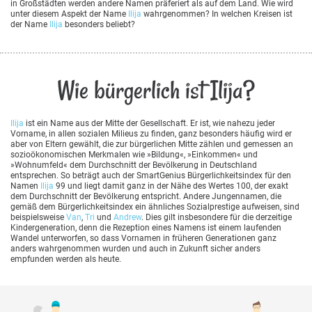
in Großstädten werden andere Namen präferiert als auf dem Land. Wie wird
unter diesem Aspekt der Name
Ilija
wahrgenommen? In welchen Kreisen ist
der Name
Ilija
besonders beliebt?
Wie bürgerlich ist Ilija?
Ilija
ist ein Name aus der Mitte der Gesellschaft. Er ist, wie nahezu jeder
Vorname, in allen sozialen Milieus zu finden, ganz besonders häufig wird er
aber von Eltern gewählt, die zur bürgerlichen Mitte zählen und gemessen an
sozioökonomischen Merkmalen wie »Bildung«, »Einkommen« und
»Wohnumfeld« dem Durchschnitt der Bevölkerung in Deutschland
entsprechen. So beträgt auch der SmartGenius Bürgerlichkeitsindex für den
Namen
Ilija
99 und liegt damit ganz in der Nähe des Wertes 100, der exakt
dem Durchschnitt der Bevölkerung entspricht. Andere Jungennamen, die
gemäß dem Bürgerlichkeitsindex ein ähnliches Sozialprestige aufweisen, sind
beispielsweise
Van
,
Tri
und
Andrew
. Dies gilt insbesondere für die derzeitige
Kindergeneration, denn die Rezeption eines Namens ist einem laufenden
Wandel unterworfen, so dass Vornamen in früheren Generationen ganz
anders wahrgenommen wurden und auch in Zukunft sicher anders
empfunden werden als heute.