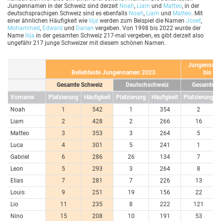
Jungennamen in der Schweiz sind derzeit
Noah
,
Liam
und
Matteo
, in der
deutschsprachigen Schweiz sind es ebenfalls
Noah
,
Liam
und
Matteo
. Mit
einer ähnlichen Häufigkeit wie
Ilija
werden zum Beispiel die Namen
Josef
,
Mohammed
,
Edward
und
Darian
vergeben. Von 1998 bis 2022 wurde der
Name
Ilija
in der gesamten Schweiz 217-mal vergeben, es gibt derzeit also
ungefähr 217 junge Schweizer mit diesem schönen Namen.
Jungennam
Beliebteste Jungennamen 2023
bis 20
Gesamte Schweiz
Deutschschweiz
Gesamte S
Vorname
Platzierung
Häufigkeit
Platzierung
Häufigkeit
Platzierung
Noah
1
542
1
354
2
Liam
2
428
2
266
16
Matteo
3
353
3
264
5
Luca
4
301
5
241
1
Gabriel
6
286
26
134
7
Leon
5
293
3
264
8
Elias
7
281
7
226
13
Louis
9
251
19
156
22
Lio
11
235
8
222
121
Nino
15
208
10
191
53