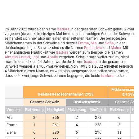
Im Jahr 2022 wurde der Name
Isadora
in der gesamten Schweiz genau 2-mal
vergeben (davon kein einziges Mal im deutschsprachigen Gebiet der Schweiz),
es handelt sich hier also um einen eher seltenen Namen. Die beliebtesten
Mädchennamen in der Schweiz sind derzeit
Emma
,
Mia
und
Sofia
, in der
deutschsprachigen Schweiz sind es die Namen
Emilia
,
Mia
und
Malea
. Mit
einer ähnlichen Häufigkeit wie
Isadora
werden zum Beispiel die Namen
Almaas
,
Loreleï
,
Loni
und
Analia
vergeben. Schaut man weiter zurück, sieht
man: In den letzten 24 Jahren wurde der Name
Isadora
in der gesamten
Schweiz weniger als 100-mal vergeben. Von 1998 bis 2022 erhielten lediglich
4 Mädchen diesen Namen, es wird also ausgesprochen selten vorkommen,
dass sich zwei junge Schweizerinnen begegnen, die beide
Isadora
heißen.
Mädchennamen 
Beliebteste Mädchennamen 2023
bis 2023
Gesamte Schweiz
Deutschschweiz
Gesamte Schw
Vorname
Platzierung
Häufigkeit
Platzierung
Häufigkeit
Platzierung
Häuf
Mia
2
356
2
272
6
7
Emma
1
361
4
238
3
7
Elena
6
280
6
216
11
6