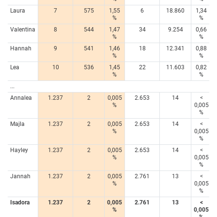
Laura
7
575
1,55
6
18.860
1,34
%
%
Valentina
8
544
1,47
34
9.254
0,66
%
%
Hannah
9
541
1,46
18
12.341
0,88
%
%
Lea
10
536
1,45
22
11.603
0,82
%
%
...
Annalea
1.237
2
0,005
2.653
14
<
%
0,005
%
Majla
1.237
2
0,005
2.653
14
<
%
0,005
%
Hayley
1.237
2
0,005
2.653
14
<
%
0,005
%
Jannah
1.237
2
0,005
2.761
13
<
%
0,005
%
Isadora
1.237
2
0,005
2.761
13
<
%
0,005