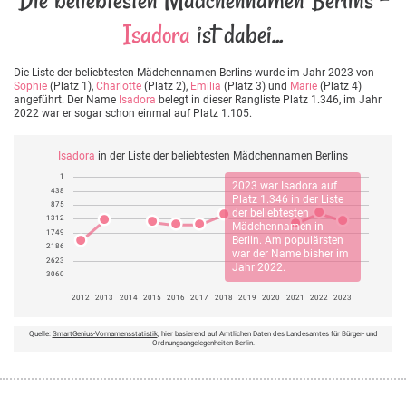
Isadora
ist dabei...
Die Liste der beliebtesten Mädchennamen Berlins wurde im Jahr 2023 von
Sophie
(Platz 1),
Charlotte
(Platz 2),
Emilia
(Platz 3) und
Marie
(Platz 4)
angeführt. Der Name
Isadora
belegt in dieser Rangliste Platz 1.346, im Jahr
2022 war er sogar schon einmal auf Platz 1.105.
Isadora
in der Liste der beliebtesten Mädchennamen Berlins
1
2023 war
Isadora
auf
438
Platz 1.346 in der Liste
875
der beliebtesten
1312
Mädchennamen in
1749
Berlin. Am populärsten
2186
war der Name bisher im
2623
Jahr 2022.
3060
2012
2013
2014
2015
2016
2017
2018
2019
2020
2021
2022
2023
Quelle:
SmartGenius-Vornamensstatistik
, hier basierend auf Amtlichen Daten des Landesamtes für Bürger- und
Ordnungsangelegenheiten Berlin.