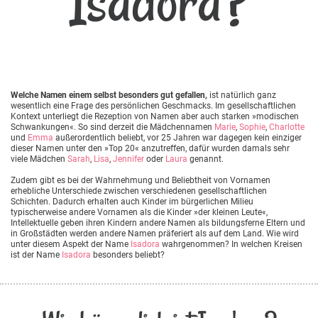
Isadora?
Welche Namen einem selbst besonders gut gefallen,
ist natürlich ganz
wesentlich eine Frage des persönlichen Geschmacks. Im gesellschaftlichen
Kontext unterliegt die Rezeption von Namen aber auch starken »modischen
Schwankungen«. So sind derzeit die Mädchennamen
Marie
,
Sophie
,
Charlotte
und
Emma
außerordentlich beliebt, vor 25 Jahren war dagegen kein einziger
dieser Namen unter den »Top 20« anzutreffen, dafür wurden damals sehr
viele Mädchen
Sarah
,
Lisa
,
Jennifer
oder
Laura
genannt.
Zudem gibt es bei der Wahrnehmung und Beliebtheit von Vornamen
erhebliche Unterschiede zwischen verschiedenen gesellschaftlichen
Schichten. Dadurch erhalten auch Kinder im bürgerlichen Milieu
typischerweise andere Vornamen als die Kinder »der kleinen Leute«,
Intellektuelle geben ihren Kindern andere Namen als bildungsferne Eltern und
in Großstädten werden andere Namen präferiert als auf dem Land. Wie wird
unter diesem Aspekt der Name
Isadora
wahrgenommen? In welchen Kreisen
ist der Name
Isadora
besonders beliebt?