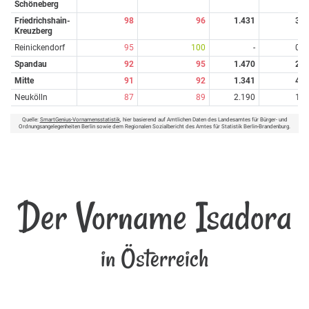
Schöneberg
Friedrichshain-
98
96
1.431
3
Kreuzberg
Reinickendorf
95
100
-
0
Spandau
92
95
1.470
2
Mitte
91
92
1.341
4
Neukölln
87
89
2.190
1
Quelle:
SmartGenius-Vornamensstatistik
, hier basierend auf Amtlichen Daten des Landesamtes für Bürger- und
Ordnungsangelegenheiten Berlin sowie dem Regionalen Sozialbericht des Amtes für Statistik Berlin-Brandenburg.
Der Vorname Isadora
in Österreich