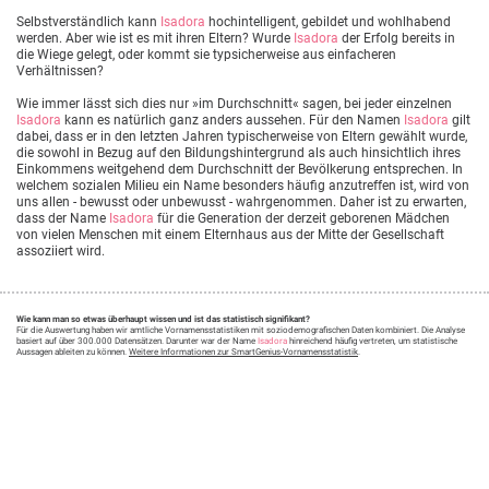
Selbstverständlich kann
Isadora
hochintelligent, gebildet und wohlhabend
werden. Aber wie ist es mit ihren Eltern? Wurde
Isadora
der Erfolg bereits in
die Wiege gelegt, oder kommt sie typsicherweise aus einfacheren
Verhältnissen?
Wie immer lässt sich dies nur »im Durchschnitt« sagen, bei jeder einzelnen
Isadora
kann es natürlich ganz anders aussehen. Für den Namen
Isadora
gilt
dabei, dass er in den letzten Jahren typischerweise von Eltern gewählt wurde,
die sowohl in Bezug auf den Bildungshintergrund als auch hinsichtlich ihres
Einkommens weitgehend dem Durchschnitt der Bevölkerung entsprechen. In
welchem sozialen Milieu ein Name besonders häufig anzutreffen ist, wird von
uns allen - bewusst oder unbewusst - wahrgenommen. Daher ist zu erwarten,
dass der Name
Isadora
für die Generation der derzeit geborenen Mädchen
von vielen Menschen mit einem Elternhaus aus der Mitte der Gesellschaft
assoziiert wird.
Wie kann man so etwas überhaupt wissen und ist das statistisch signifikant?
Für die Auswertung haben wir amtliche Vornamensstatistiken mit soziodemografischen Daten kombiniert. Die Analyse
basiert auf über 300.000 Datensätzen. Darunter war der Name
Isadora
hinreichend häufig vertreten, um statistische
Aussagen ableiten zu können.
Weitere Informationen zur SmartGenius-Vornamensstatistik
.