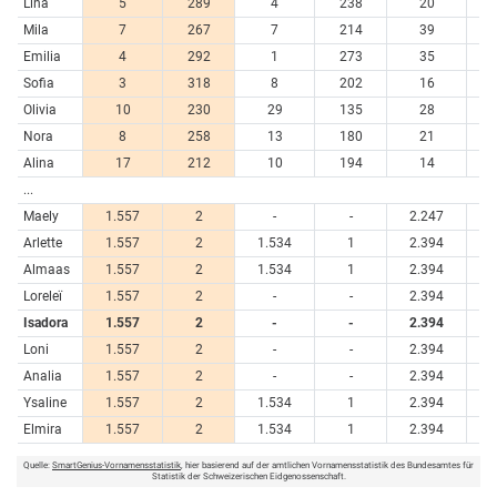
Lina
5
289
4
238
20
4
Mila
7
267
7
214
39
3
Emilia
4
292
1
273
35
3
Sofia
3
318
8
202
16
5
Olivia
10
230
29
135
28
4
Nora
8
258
13
180
21
4
Alina
17
212
10
194
14
5
...
Maely
1.557
2
-
-
2.247
Arlette
1.557
2
1.534
1
2.394
Almaas
1.557
2
1.534
1
2.394
Loreleï
1.557
2
-
-
2.394
Isadora
1.557
2
-
-
2.394
Loni
1.557
2
-
-
2.394
Analia
1.557
2
-
-
2.394
Ysaline
1.557
2
1.534
1
2.394
Elmira
1.557
2
1.534
1
2.394
Quelle:
SmartGenius-Vornamensstatistik
, hier basierend auf der amtlichen Vornamensstatistik des Bundesamtes für
Statistik der Schweizerischen Eidgenossenschaft.