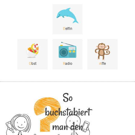
D
elfin
O
bst
R
adio
A
ffe
So
buchstabiert
man den