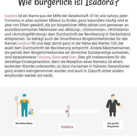
Wie bürgerlich ist Isadora?
Isadora
ist ein Name aus der Mitte der Gesellschaft. Er ist, wie nahezu jeder
Vorname, in allen sozialen Milieus zu finden, ganz besonders häufig wird er
aber von Eltern gewählt, die zur bürgerlichen Mitte zählen und gemessen an
sozioökonomischen Merkmalen wie »Bildung«, »Einkommen«, »Wohlstand«
und »Armutsgefährdung« dem Durchschnitt der Bevölkerung in Deutschland
entsprechen. So beträgt auch der SmartGenius Bürgerlichkeitsindex für den
Namen
Isadora
95 und liegt damit ganz in der Nähe des Wertes 100, der
exakt dem Durchschnitt der Bevölkerung entspricht. Andere Mädchennamen,
die gemäß dem Bürgerlichkeitsindex ein ähnliches Sozialprestige aufweisen,
sind beispielsweise
Clarissa
,
Elene
und
Elen
. Dies gilt insbesondere für die
derzeitige Kindergeneration, denn die Rezeption eines Namens ist einem
laufenden Wandel unterworfen, so dass Vornamen in früheren Generationen
ganz anders wahrgenommen wurden und auch in Zukunft sicher anders
empfunden werden als heute.
Der kleine Mann
Das große
Isadora
Bürgertum