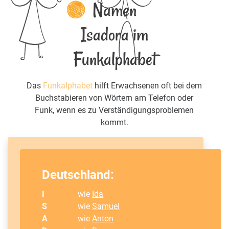
Namen
Isadora im
Funkalphabet
Das
Funkalphabet
hilft Erwachsenen oft bei dem
Buchstabieren von Wörtern am Telefon oder
Funk, wenn es zu Verständigungsproblemen
kommt.
Deutschland:
I
wie
Ida
S
wie
Samuel
A
wie
Anton