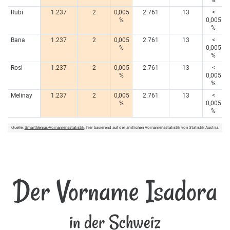
%
Rubi
1.237
2
0,005
2.761
13
<
%
0,005
%
Bana
1.237
2
0,005
2.761
13
<
%
0,005
%
Rosi
1.237
2
0,005
2.761
13
<
%
0,005
%
Melinay
1.237
2
0,005
2.761
13
<
%
0,005
%
Quelle:
SmartGenius-Vornamensstatistik
, hier basierend auf der amtlichen Vornamensstatistik von Statistik Austria.
Der Vorname Isadora
in der Schweiz