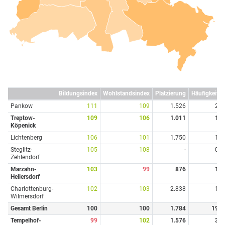
Bildungsindex
Wohlstandsindex
Platzierung
Häufigkeit
Pankow
111
109
1.526
2
Treptow-
109
106
1.011
1
Köpenick
Lichtenberg
106
101
1.750
1
Steglitz-
105
108
-
0
Zehlendorf
Marzahn-
103
99
876
1
Hellersdorf
Charlottenburg-
102
103
2.838
1
Wilmersdorf
Gesamt Berlin
100
100
1.784
19
Tempelhof-
99
102
1.576
3