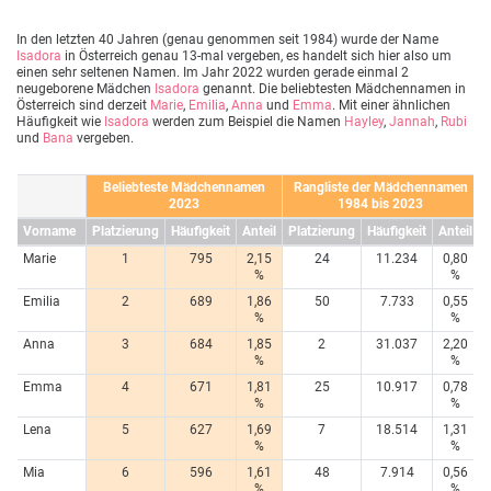
In den letzten 40 Jahren (genau genommen seit 1984) wurde der Name
Isadora
in Österreich genau 13-mal vergeben, es handelt sich hier also um
einen sehr seltenen Namen. Im Jahr 2022 wurden gerade einmal 2
neugeborene Mädchen
Isadora
genannt. Die beliebtesten Mädchennamen in
Österreich sind derzeit
Marie
,
Emilia
,
Anna
und
Emma
. Mit einer ähnlichen
Häufigkeit wie
Isadora
werden zum Beispiel die Namen
Hayley
,
Jannah
,
Rubi
und
Bana
vergeben.
Beliebteste Mädchennamen
Rangliste der Mädchennamen
2023
1984 bis 2023
Vorname
Platzierung
Häufigkeit
Anteil
Platzierung
Häufigkeit
Anteil
Marie
1
795
2,15
24
11.234
0,80
%
%
Emilia
2
689
1,86
50
7.733
0,55
%
%
Anna
3
684
1,85
2
31.037
2,20
%
%
Emma
4
671
1,81
25
10.917
0,78
%
%
Lena
5
627
1,69
7
18.514
1,31
%
%
Mia
6
596
1,61
48
7.914
0,56
%
%