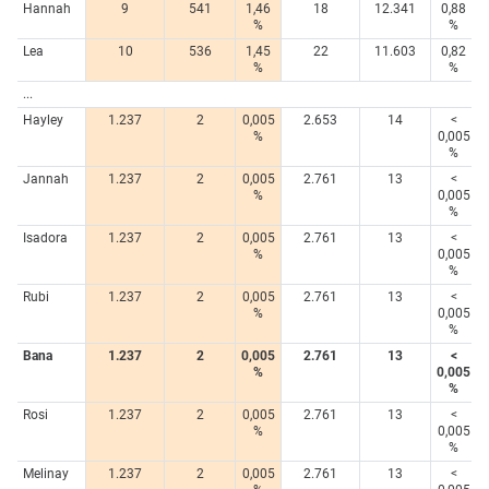
Hannah
9
541
1,46
18
12.341
0,88
%
%
Lea
10
536
1,45
22
11.603
0,82
%
%
...
Hayley
1.237
2
0,005
2.653
14
<
%
0,005
%
Jannah
1.237
2
0,005
2.761
13
<
%
0,005
%
Isadora
1.237
2
0,005
2.761
13
<
%
0,005
%
Rubi
1.237
2
0,005
2.761
13
<
%
0,005
%
Bana
1.237
2
0,005
2.761
13
<
%
0,005
%
Rosi
1.237
2
0,005
2.761
13
<
%
0,005
%
Melinay
1.237
2
0,005
2.761
13
<