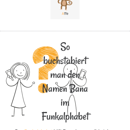
A
ffe
So
buchstabiert
man den
Namen Bana
im
Funkalphabet