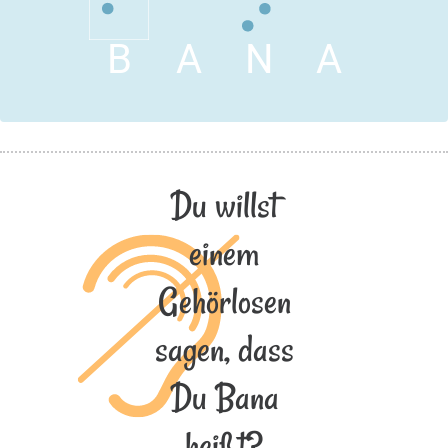
B
A
N
A
Du willst
einem
Gehörlosen
sagen, dass
Du Bana
heißt?