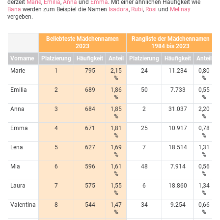
derzeit
Marie
,
Emilia
,
Anna
und
Emma
. Mit einer ähnlichen Häufigkeit wie
Bana
werden zum Beispiel die Namen
Isadora
,
Rubi
,
Rosi
und
Melinay
vergeben.
Beliebteste Mädchennamen
Rangliste der Mädchennamen
2023
1984 bis 2023
Vorname
Platzierung
Häufigkeit
Anteil
Platzierung
Häufigkeit
Anteil
Marie
1
795
2,15
24
11.234
0,80
%
%
Emilia
2
689
1,86
50
7.733
0,55
%
%
Anna
3
684
1,85
2
31.037
2,20
%
%
Emma
4
671
1,81
25
10.917
0,78
%
%
Lena
5
627
1,69
7
18.514
1,31
%
%
Mia
6
596
1,61
48
7.914
0,56
%
%
Laura
7
575
1,55
6
18.860
1,34
%
%
Valentina
8
544
1,47
34
9.254
0,66
%
%