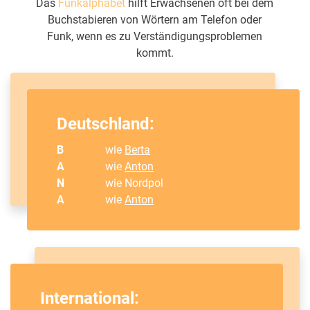
Das
Funkalphabet
hilft Erwachsenen oft bei dem
Buchstabieren von Wörtern am Telefon oder
Funk, wenn es zu Verständigungsproblemen
kommt.
Deutschland:
B
wie
Berta
A
wie
Anton
N
wie Nordpol
A
wie
Anton
International: