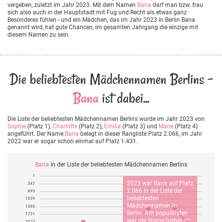
vergeben, zuletzt im Jahr 2023. Mit dem Namen
Bana
darf man bzw. frau
sich also auch in der Hauptstadt mit Fug und Recht als etwas ganz
Besonderes fühlen - und ein Mädchen, das im Jahr 2023 in Berlin Bana
genannt wird, hat gute Chancen, im gesamten Jahrgang die einzige mit
diesem Namen zu sein.
Die beliebtesten Mädchennamen Berlins -
Bana
ist dabei...
Die Liste der beliebtesten Mädchennamen Berlins wurde im Jahr 2023 von
Sophie
(Platz 1),
Charlotte
(Platz 2),
Emilia
(Platz 3) und
Marie
(Platz 4)
angeführt. Der Name
Bana
belegt in dieser Rangliste Platz 2.066, im Jahr
2022 war er sogar schon einmal auf Platz 1.431.
Bana
in der Liste der beliebtesten Mädchennamen Berlins
1
2023 war
Bana
auf Platz
347
2.066 in der Liste der
693
beliebtesten
1039
Mädchennamen in
1385
Berlin. Am populärsten
1731
war der Name bisher im
2077