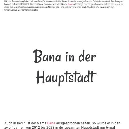
Für die Auswertung haben wir amtliche Vornamensstatistiken mit soziodemografischen Daten kombiniert. Die Analyse
basiert auf über 300.000 Datensätzen. Darunter war der Name
Bana
allerdings nur vergleichsweise selten vertreten, so
dass die statistischen Aussagen zu diesem Namen als Tendenz zu verstehen sind.
Weitere Informationen zur
SmartGenius-Vornamensstatistik
.
Bana in der
Hauptstadt
Auch in Berlin ist der Name
Bana
ausgesprochen selten. So wurde er in den
zwölf Jahren von 2012 bis 2023 in der gesamten Hauptstadt nur 6-mal