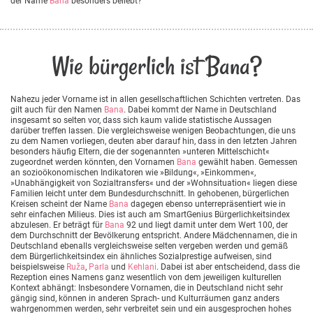
der Name
Bana
besonders beliebt?
Wie bürgerlich ist Bana?
Nahezu jeder Vorname ist in allen gesellschaftlichen Schichten vertreten. Das
gilt auch für den Namen
Bana
. Dabei kommt der Name in Deutschland
insgesamt so selten vor, dass sich kaum valide statistische Aussagen
darüber treffen lassen. Die vergleichsweise wenigen Beobachtungen, die uns
zu dem Namen vorliegen, deuten aber darauf hin, dass in den letzten Jahren
besonders häufig Eltern, die der sogenannten »unteren Mittelschicht«
zugeordnet werden könnten, den Vornamen
Bana
gewählt haben. Gemessen
an sozioökonomischen Indikatoren wie »Bildung«, »Einkommen«,
»Unabhängigkeit von Sozialtransfers« und der »Wohnsituation« liegen diese
Familien leicht unter dem Bundesdurchschnitt. In gehobenen, bürgerlichen
Kreisen scheint der Name
Bana
dagegen ebenso unterrepräsentiert wie in
sehr einfachen Milieus. Dies ist auch am SmartGenius Bürgerlichkeitsindex
abzulesen. Er beträgt für
Bana
92 und liegt damit unter dem Wert 100, der
dem Durchschnitt der Bevölkerung entspricht. Andere Mädchennamen, die in
Deutschland ebenalls vergleichsweise selten vergeben werden und gemäß
dem Bürgerlichkeitsindex ein ähnliches Sozialprestige aufweisen, sind
beispielsweise
Ruža
,
Parla
und
Kehlani
. Dabei ist aber entscheidend, dass die
Rezeption eines Namens ganz wesentlich von dem jeweiligen kulturellen
Kontext abhängt: Insbesondere Vornamen, die in Deutschland nicht sehr
gängig sind, können in anderen Sprach- und Kulturräumen ganz anders
wahrgenommen werden, sehr verbreitet sein und ein ausgesprochen hohes