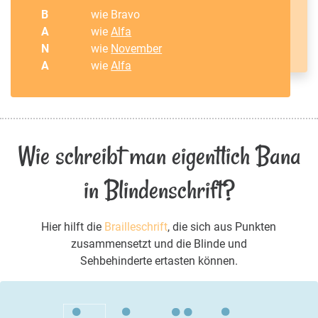
B
wie Bravo
A
wie
Alfa
N
wie
November
A
wie
Alfa
Wie schreibt man eigentlich Bana
in Blindenschrift?
Hier hilft die
Brailleschrift
, die sich aus Punkten
zusammensetzt und die Blinde und
Sehbehinderte ertasten können.