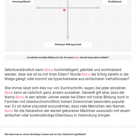
Armutsgefährdet
Wohlhabend
Niedriger Bildungsstand
In welchen sozialen Milieus ist der Vorname
Bana
derzeit besonders beliebt?
Selbstverständlich kann
Bana
hochintelligent, gebildet und wohlhabend
werden. Aber wie ist es mit ihren Eltern? Wurde
Bana
der Erfolg bereits in die
Wiege gelegt, oder kommt sie typsicherweise aus einfacheren Verhältnissen?
Wie immer lässt sich dies nur »im Durchschnitt« sagen, bei jeder einzelnen
Bana
kann es natürlich ganz anders aussehen. Generell gilt aber, dass der
Name
Bana
in den letzten Jahren weder bei Eltern mit hoher Bildung noch in
Familien mit überdurchschnittlich hohem Einkommen besonders populär
war. Es ist daher plausibel anzunehmen, dass viele Menschen den Namen
Bana
für die Generation der derzeit geborenen Mädchen assoziativ mit einem
einfachen oder bodenständige Elternhaus in Verbindung bringen.
Wie kann man so etwas überhaupt wissen und ist das statistisch signifikant?