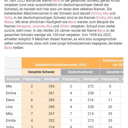
Im Jahr 2022 wurde der Name
Bana
in der gesamten Schweiz genau 4-mal
vergeben (und zwar ausschließlich im deutschsprachigen Gebiet der
Schweiz), es handelt sich hier also um einen eher seltenen Namen. Die
beliebtesten Mädchennamen in der Schweiz sind derzeit
Emma
,
Mia
und
Sofia
, in der deutschsprachigen Schweiz sind es die Namen
Emilia
,
Mia
und
Malea
. Mit einer ähnlichen Häufigkeit wie
Bana
werden zum Beispiel die
Namen
Margaret
,
Jolanda
,
Roa
und
Sinem
vergeben. Schaut man weiter
zurück, sieht man: In den letzten 24 Jahren wurde der Name
Bana
in der
gesamten Schweiz weniger als 100-mal vergeben. Von 1998 bis 2022
erhielten lediglich 9 Mädchen diesen Namen, es wird also ausgesprochen
selten vorkommen, dass sich zwei junge Schweizerinnen begegnen, die beide
Bana
heißen.
Mädchennamen
Beliebteste Mädchennamen 2023
bis 2023
Gesamte Schweiz
Deutschschweiz
Gesamte Schw
Vorname
Platzierung
Häufigkeit
Platzierung
Häufigkeit
Platzierung
Häu
Mia
2
356
2
272
6
7
Emma
1
361
4
238
3
7
Elena
6
280
6
216
11
6
Lina
5
289
4
238
20
4
Mila
7
267
7
214
39
3
Emilia
4
292
1
273
35
3
Sofia
3
318
8
202
16
5