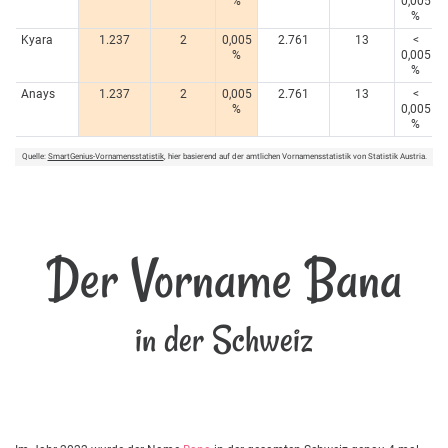
%
0,005
%
Kyara
1.237
2
0,005
2.761
13
<
%
0,005
%
Anays
1.237
2
0,005
2.761
13
<
%
0,005
%
Quelle:
SmartGenius-Vornamensstatistik
, hier basierend auf der amtlichen Vornamensstatistik von Statistik Austria.
Der Vorname Bana
in der Schweiz