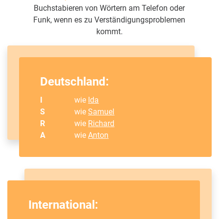
Buchstabieren von Wörtern am Telefon oder
Funk, wenn es zu Verständigungsproblemen
kommt.
Deutschland:
I
wie
Ida
S
wie
Samuel
R
wie
Richard
A
wie
Anton
International: