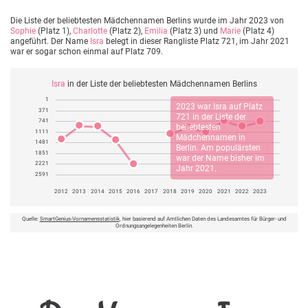
Die Liste der beliebtesten Mädchennamen Berlins wurde im Jahr 2023 von
Sophie
(Platz 1),
Charlotte
(Platz 2),
Emilia
(Platz 3) und
Marie
(Platz 4)
angeführt. Der Name
Isra
belegt in dieser Rangliste Platz 721, im Jahr 2021
war er sogar schon einmal auf Platz 709.
Isra
in der Liste der beliebtesten Mädchennamen Berlins
1
2023 war
Isra
auf Platz
371
721 in der Liste der
741
beliebtesten
1111
Mädchennamen in
1481
Berlin. Am populärsten
1851
war der Name bisher im
2221
Jahr 2021.
2591
2012
2013
2014
2015
2016
2017
2018
2019
2020
2021
2022
2023
Quelle:
SmartGenius-Vornamensstatistik
, hier basierend auf Amtlichen Daten des Landesamtes für Bürger- und
Ordnungsangelegenheiten Berlin.