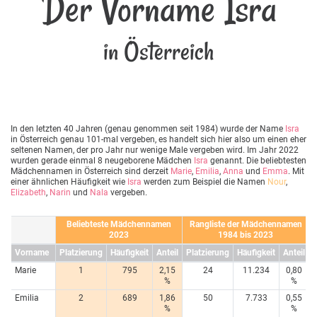
Der Vorname Isra
in Österreich
In den letzten 40 Jahren (genau genommen seit 1984) wurde der Name
Isra
in Österreich genau 101-mal vergeben, es handelt sich hier also um einen eher
seltenen Namen, der pro Jahr nur wenige Male vergeben wird. Im Jahr 2022
wurden gerade einmal 8 neugeborene Mädchen
Isra
genannt. Die beliebtesten
Mädchennamen in Österreich sind derzeit
Marie
,
Emilia
,
Anna
und
Emma
. Mit
einer ähnlichen Häufigkeit wie
Isra
werden zum Beispiel die Namen
Nour
,
Elizabeth
,
Narin
und
Nala
vergeben.
Beliebteste Mädchennamen
Rangliste der Mädchennamen
2023
1984 bis 2023
Vorname
Platzierung
Häufigkeit
Anteil
Platzierung
Häufigkeit
Anteil
Marie
1
795
2,15
24
11.234
0,80
%
%
Emilia
2
689
1,86
50
7.733
0,55
%
%