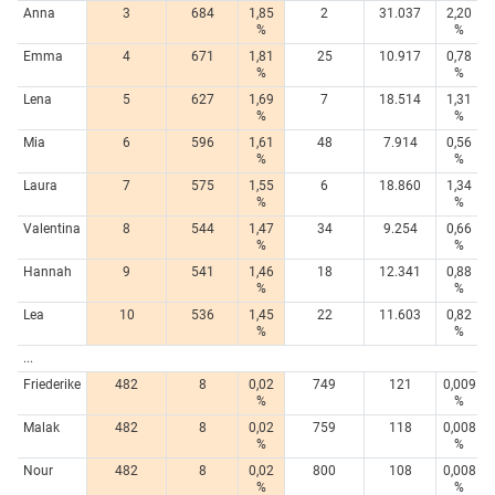
Anna
3
684
1,85
2
31.037
2,20
%
%
Emma
4
671
1,81
25
10.917
0,78
%
%
Lena
5
627
1,69
7
18.514
1,31
%
%
Mia
6
596
1,61
48
7.914
0,56
%
%
Laura
7
575
1,55
6
18.860
1,34
%
%
Valentina
8
544
1,47
34
9.254
0,66
%
%
Hannah
9
541
1,46
18
12.341
0,88
%
%
Lea
10
536
1,45
22
11.603
0,82
%
%
...
Friederike
482
8
0,02
749
121
0,009
%
%
Malak
482
8
0,02
759
118
0,008
%
%
Nour
482
8
0,02
800
108
0,008
%
%