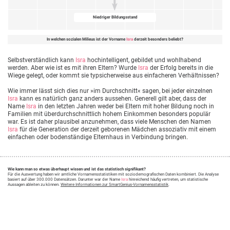
Niedriger Bildungsstand
In welchen sozialen Milieus ist der Vorname
Isra
derzeit besonders beliebt?
Selbstverständlich kann
Isra
hochintelligent, gebildet und wohlhabend
werden. Aber wie ist es mit ihren Eltern? Wurde
Isra
der Erfolg bereits in die
Wiege gelegt, oder kommt sie typsicherweise aus einfacheren Verhältnissen?
Wie immer lässt sich dies nur »im Durchschnitt« sagen, bei jeder einzelnen
Isra
kann es natürlich ganz anders aussehen. Generell gilt aber, dass der
Name
Isra
in den letzten Jahren weder bei Eltern mit hoher Bildung noch in
Familien mit überdurchschnittlich hohem Einkommen besonders populär
war. Es ist daher plausibel anzunehmen, dass viele Menschen den Namen
Isra
für die Generation der derzeit geborenen Mädchen assoziativ mit einem
einfachen oder bodenständige Elternhaus in Verbindung bringen.
Wie kann man so etwas überhaupt wissen und ist das statistisch signifikant?
Für die Auswertung haben wir amtliche Vornamensstatistiken mit soziodemografischen Daten kombiniert. Die Analyse
basiert auf über 300.000 Datensätzen. Darunter war der Name
Isra
hinreichend häufig vertreten, um statistische
Aussagen ableiten zu können.
Weitere Informationen zur SmartGenius-Vornamensstatistik
.