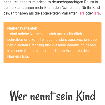
bedeutet, dass zumindest im deutschsprachigen Raum in
den letzten Jahren mehr Eltern den Namen
Isra
für ihr Kind
gewählt haben als die abgeleiteten Varianten
Isra
oder
Ísra
.
Namensvarianten...
...sind solche Namen, die sich unterschiedlich
schreiben und zum Teil auch anders aussprechen, aber
den gleichen Ursprung und dieselbe Bedeutung haben.
In diesem Sinne sind
Ísra
und
Israa
Varianten des
Namens
Isra
.
Wer nennt sein Kind