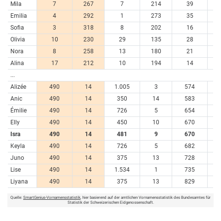
Mila
7
267
7
214
39
3
Emilia
4
292
1
273
35
3
Sofia
3
318
8
202
16
5
Olivia
10
230
29
135
28
4
Nora
8
258
13
180
21
4
Alina
17
212
10
194
14
5
...
Alizée
490
14
1.005
3
574
Anic
490
14
350
14
583
Émilie
490
14
726
5
654
Elly
490
14
450
10
670
Isra
490
14
481
9
670
Keyla
490
14
726
5
682
Juno
490
14
375
13
728
Lise
490
14
1.534
1
735
Liyana
490
14
375
13
829
Quelle:
SmartGenius-Vornamensstatistik
, hier basierend auf der amtlichen Vornamensstatistik des Bundesamtes für
Statistik der Schweizerischen Eidgenossenschaft.