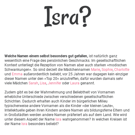
Isra?
Welche Namen einem selbst besonders gut gefallen,
ist natürlich ganz
wesentlich eine Frage des persönlichen Geschmacks. Im gesellschaftlichen
Kontext unterliegt die Rezeption von Namen aber auch starken »modischen
Schwankungen«. So sind derzeit die Mädchennamen
Marie
,
Sophie
,
Charlotte
und
Emma
außerordentlich beliebt, vor 25 Jahren war dagegen kein einziger
dieser Namen unter den »Top 20« anzutreffen, dafür wurden damals sehr
viele Mädchen
Sarah
,
Lisa
,
Jennifer
oder
Laura
genannt.
Zudem gibt es bei der Wahrnehmung und Beliebtheit von Vornamen
erhebliche Unterschiede zwischen verschiedenen gesellschaftlichen
Schichten. Dadurch erhalten auch Kinder im bürgerlichen Milieu
typischerweise andere Vornamen als die Kinder »der kleinen Leute«,
Intellektuelle geben ihren Kindern andere Namen als bildungsferne Eltern und
in Großstädten werden andere Namen präferiert als auf dem Land. Wie wird
unter diesem Aspekt der Name
Isra
wahrgenommen? In welchen Kreisen ist
der Name
Isra
besonders beliebt?