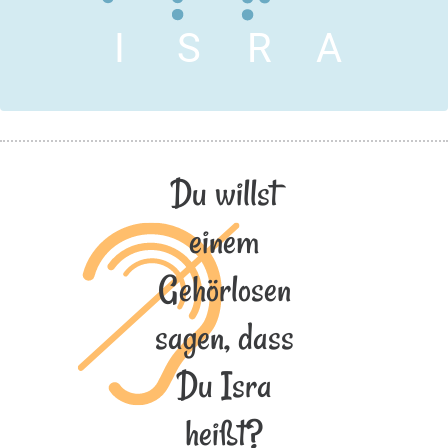
I
S
R
A
Du willst
einem
Gehörlosen
sagen, dass
Du Isra
heißt?