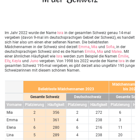
Im Jahr 2022 wurde der Name
Isra
in der gesamten Schweiz genau 14-mal
vergeben (davon 9-mal im deutschsprachigen Gebiet der Schweiz), es handelt
sich hier also um einen eher seltenen Namen. Die beliebtesten
Mädchennamen in der Schweiz sind derzeit
Emma
,
Mia
und
Sofia
, in der
deutschsprachigen Schweiz sind es die Namen
Emilia
,
Mia
und
Malea
. Mit
einer ähnlichen Häufigkeit wie
Isra
werden zum Beispiel die Namen
Émilie
,
Elly
,
Keyla
und
Juno
vergeben. Von 1998 bis 2022 wurde der Name
Isra
in der
gesamten Schweiz 195-mal vergeben, es gibt derzeit also ungefähr 195 junge
Schweizerinnen mit diesem schönen Namen.
Mädchennamen 
Beliebteste Mädchennamen 2023
bis 2023
Gesamte Schweiz
Deutschschweiz
Gesamte Schw
Vorname
Platzierung
Häufigkeit
Platzierung
Häufigkeit
Platzierung
Häuf
Mia
2
356
2
272
6
7
Emma
1
361
4
238
3
7
Elena
6
280
6
216
11
6
Lina
5
289
4
238
20
4