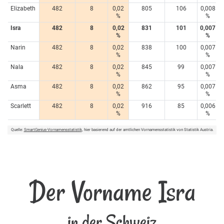
Elizabeth
482
8
0,02
805
106
0,008
%
%
Isra
482
8
0,02
831
101
0,007
%
%
Narin
482
8
0,02
838
100
0,007
%
%
Nala
482
8
0,02
845
99
0,007
%
%
Asma
482
8
0,02
862
95
0,007
%
%
Scarlett
482
8
0,02
916
85
0,006
%
%
Quelle:
SmartGenius-Vornamensstatistik
, hier basierend auf der amtlichen Vornamensstatistik von Statistik Austria.
Der Vorname Isra
in der Schweiz