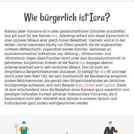
Wie bürgerlich ist Isra?
Nahezu jeder Vorname ist in allen gesellschaftlichen Schichten anzutreffen.
Das gilt auch für den Namen
Isra
. Allerdings erfreut sich dieser Name nicht in
allen sozialen Milieus einer gleich hohen Beliebtheit. Vielmehr wird er in den
letzten Jahren besonders häufig von Eltern gewählt, die der sogenannten
»unteren Mittelschicht« zugeordnet werden könnten. Gemessen an
sozioökonomischen Indikatoren wie »Bildung«, »Einkommen« und
»Wohlstand« liegen diese Familien leicht unter dem Bundesdurchschnitt. In
gehobenen, bürgerlichen Kreisen ist der Name
Isra
dagegen ebenso
unterrepräsentiert wie in sehr einfachen Milieus. Dies ist auch am
SmartGenius Bürgerlichkeitsindex abzulesen. Er beträgt für
Isra
80 und liegt
damit unter dem Wert 100, der dem Durchschnitt der Bevölkerung entspricht.
Andere Mädchennamen, die gemäß dem Bürgerlichkeitsindex ein ähnliches
Sozialprestige aufweisen, sind zum Beispiel
Rojin
,
Sherin
und
Caprice
. Dabei
ist aber entscheidend, dass die Rezeption eines Namens ganz wesentlich vom
jeweiligen kulturellen Kontext abhängt: Insbesondere Vornamen, die in
Deutschland nicht sehr verbreitet sind, können in anderen Sprach- und
Kulturräumen ganz anders wahrgenommen werden.