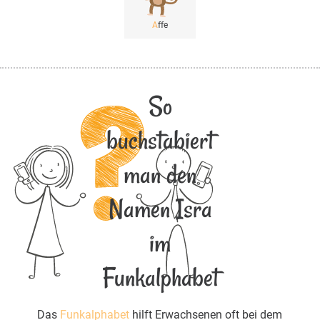
A
ffe
So
buchstabiert
man den
Namen Isra
im
Funkalphabet
Das
Funkalphabet
hilft Erwachsenen oft bei dem