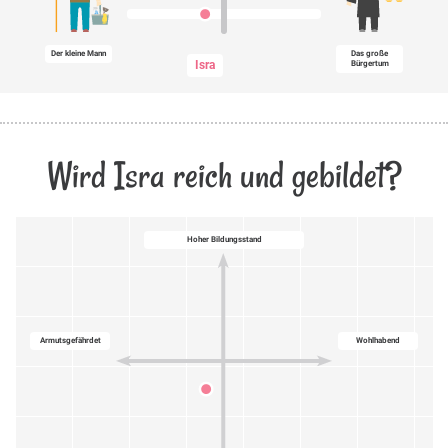
Der kleine Mann
Das große
Isra
Bürgertum
Wird Isra reich und gebildet?
Hoher Bildungsstand
Armutsgefährdet
Wohlhabend