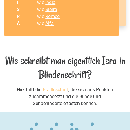
I
wie
India
S
wie
Sierra
R
wie
Romeo
A
wie
Alfa
Wie schreibt man eigentlich Isra in
Blindenschrift?
Hier hilft die
Brailleschrift
, die sich aus Punkten
zusammensetzt und die Blinde und
Sehbehinderte ertasten können.