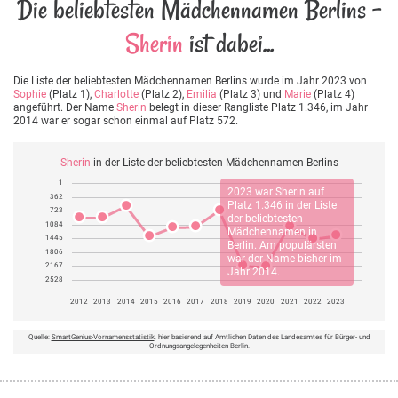
Die beliebtesten Mädchennamen Berlins -
Sherin
ist dabei...
Die Liste der beliebtesten Mädchennamen Berlins wurde im Jahr 2023 von
Sophie
(Platz 1),
Charlotte
(Platz 2),
Emilia
(Platz 3) und
Marie
(Platz 4)
angeführt. Der Name
Sherin
belegt in dieser Rangliste Platz 1.346, im Jahr
2014 war er sogar schon einmal auf Platz 572.
Sherin
in der Liste der beliebtesten Mädchennamen Berlins
1
2023 war
Sherin
auf
362
Platz 1.346 in der Liste
723
der beliebtesten
1084
Mädchennamen in
1445
Berlin. Am populärsten
1806
war der Name bisher im
2167
Jahr 2014.
2528
2012
2013
2014
2015
2016
2017
2018
2019
2020
2021
2022
2023
Quelle:
SmartGenius-Vornamensstatistik
, hier basierend auf Amtlichen Daten des Landesamtes für Bürger- und
Ordnungsangelegenheiten Berlin.