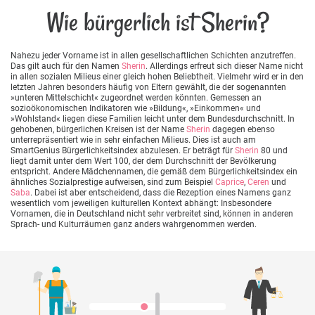
Wie bürgerlich ist Sherin?
Nahezu jeder Vorname ist in allen gesellschaftlichen Schichten anzutreffen.
Das gilt auch für den Namen
Sherin
. Allerdings erfreut sich dieser Name nicht
in allen sozialen Milieus einer gleich hohen Beliebtheit. Vielmehr wird er in den
letzten Jahren besonders häufig von Eltern gewählt, die der sogenannten
»unteren Mittelschicht« zugeordnet werden könnten. Gemessen an
sozioökonomischen Indikatoren wie »Bildung«, »Einkommen« und
»Wohlstand« liegen diese Familien leicht unter dem Bundesdurchschnitt. In
gehobenen, bürgerlichen Kreisen ist der Name
Sherin
dagegen ebenso
unterrepräsentiert wie in sehr einfachen Milieus. Dies ist auch am
SmartGenius Bürgerlichkeitsindex abzulesen. Er beträgt für
Sherin
80 und
liegt damit unter dem Wert 100, der dem Durchschnitt der Bevölkerung
entspricht. Andere Mädchennamen, die gemäß dem Bürgerlichkeitsindex ein
ähnliches Sozialprestige aufweisen, sind zum Beispiel
Caprice
,
Ceren
und
Saba
. Dabei ist aber entscheidend, dass die Rezeption eines Namens ganz
wesentlich vom jeweiligen kulturellen Kontext abhängt: Insbesondere
Vornamen, die in Deutschland nicht sehr verbreitet sind, können in anderen
Sprach- und Kulturräumen ganz anders wahrgenommen werden.