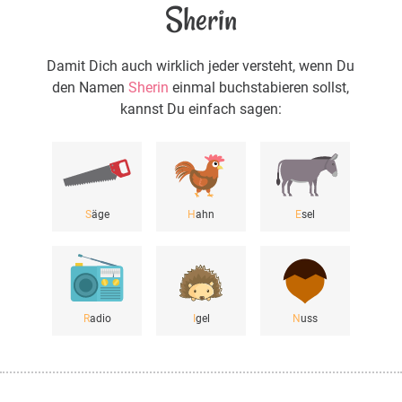
Sherin
Damit Dich auch wirklich jeder versteht, wenn Du
den Namen
Sherin
einmal buchstabieren sollst,
kannst Du einfach sagen:
S
äge
H
ahn
E
sel
R
adio
I
gel
N
uss