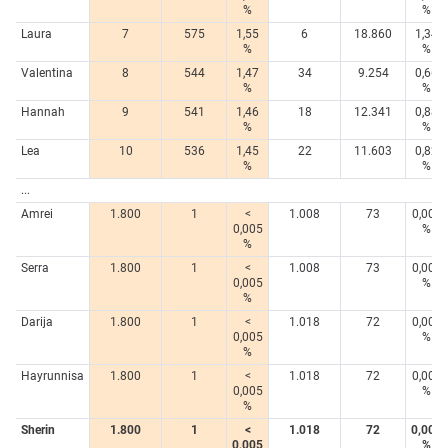
%
%
Laura
7
575
1,55
6
18.860
1,34
%
%
Valentina
8
544
1,47
34
9.254
0,66
%
%
Hannah
9
541
1,46
18
12.341
0,88
%
%
Lea
10
536
1,45
22
11.603
0,82
%
%
...
Amrei
1.800
1
<
1.008
73
0,005
0,005
%
%
Serra
1.800
1
<
1.008
73
0,005
0,005
%
%
Darija
1.800
1
<
1.018
72
0,005
0,005
%
%
Hayrunnisa
1.800
1
<
1.018
72
0,005
0,005
%
%
Sherin
1.800
1
<
1.018
72
0,005
0,005
%