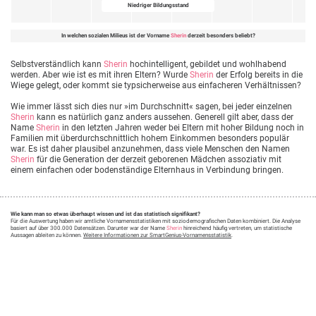
Niedriger Bildungsstand
In welchen sozialen Milieus ist der Vorname
Sherin
derzeit besonders beliebt?
Selbstverständlich kann
Sherin
hochintelligent, gebildet und wohlhabend
werden. Aber wie ist es mit ihren Eltern? Wurde
Sherin
der Erfolg bereits in die
Wiege gelegt, oder kommt sie typsicherweise aus einfacheren Verhältnissen?
Wie immer lässt sich dies nur »im Durchschnitt« sagen, bei jeder einzelnen
Sherin
kann es natürlich ganz anders aussehen. Generell gilt aber, dass der
Name
Sherin
in den letzten Jahren weder bei Eltern mit hoher Bildung noch in
Familien mit überdurchschnittlich hohem Einkommen besonders populär
war. Es ist daher plausibel anzunehmen, dass viele Menschen den Namen
Sherin
für die Generation der derzeit geborenen Mädchen assoziativ mit
einem einfachen oder bodenständige Elternhaus in Verbindung bringen.
Wie kann man so etwas überhaupt wissen und ist das statistisch signifikant?
Für die Auswertung haben wir amtliche Vornamensstatistiken mit soziodemografischen Daten kombiniert. Die Analyse
basiert auf über 300.000 Datensätzen. Darunter war der Name
Sherin
hinreichend häufig vertreten, um statistische
Aussagen ableiten zu können.
Weitere Informationen zur SmartGenius-Vornamensstatistik
.