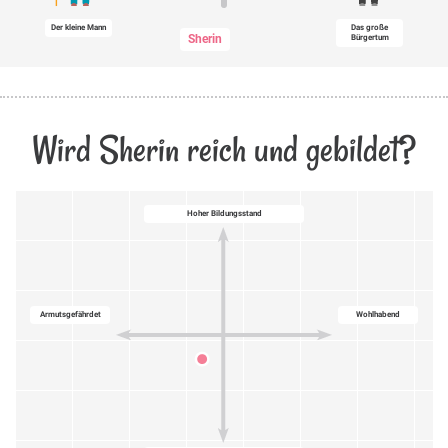
Der kleine Mann
Das große
Sherin
Bürgertum
Wird Sherin reich und gebildet?
Hoher Bildungsstand
Armutsgefährdet
Wohlhabend