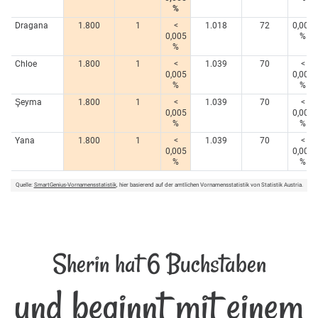
%
Dragana
1.800
1
<
1.018
72
0,005
0,005
%
%
Chloe
1.800
1
<
1.039
70
<
0,005
0,005
%
%
Şeyma
1.800
1
<
1.039
70
<
0,005
0,005
%
%
Yana
1.800
1
<
1.039
70
<
0,005
0,005
%
%
Quelle:
SmartGenius-Vornamensstatistik
, hier basierend auf der amtlichen Vornamensstatistik von Statistik Austria.
Sherin hat 6 Buchstaben
und beginnt mit einem