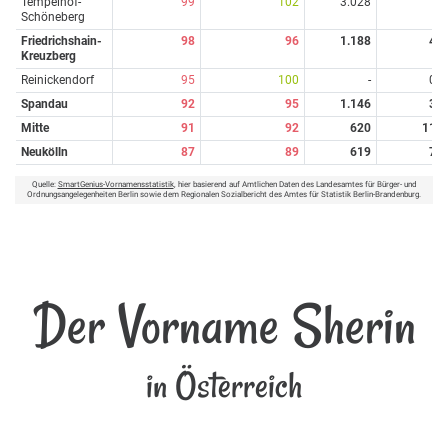
Tempelhof-
99
102
3.028
1
Schöneberg
Friedrichshain-
98
96
1.188
4
Kreuzberg
Reinickendorf
95
100
-
0
Spandau
92
95
1.146
3
Mitte
91
92
620
11
Neukölln
87
89
619
7
Quelle:
SmartGenius-Vornamensstatistik
, hier basierend auf Amtlichen Daten des Landesamtes für Bürger- und
Ordnungsangelegenheiten Berlin sowie dem Regionalen Sozialbericht des Amtes für Statistik Berlin-Brandenburg.
Der Vorname Sherin
in Österreich