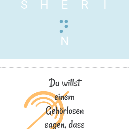
S
H
E
R
I
N
Du willst
einem
Gehörlosen
sagen, dass