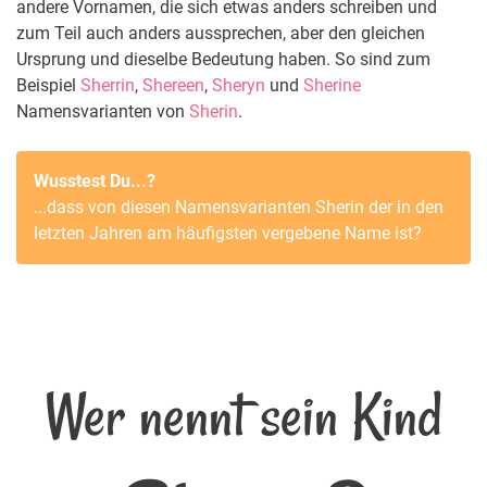
andere Vornamen, die sich etwas anders schreiben und
zum Teil auch anders aussprechen, aber den gleichen
Ursprung und dieselbe Bedeutung haben. So sind zum
Beispiel
Sherrin
,
Shereen
,
Sheryn
und
Sherine
Namensvarianten von
Sherin
.
Wusstest Du...?
...dass von diesen Namensvarianten
Sherin
der in den
letzten Jahren am häufigsten vergebene Name ist?
Wer nennt sein Kind