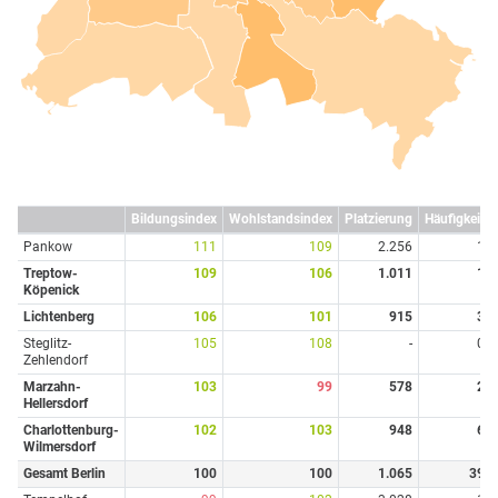
Bildungsindex
Wohlstandsindex
Platzierung
Häufigkeit
Pankow
111
109
2.256
1
Treptow-
109
106
1.011
1
Köpenick
Lichtenberg
106
101
915
3
Steglitz-
105
108
-
0
Zehlendorf
Marzahn-
103
99
578
2
Hellersdorf
Charlottenburg-
102
103
948
6
Wilmersdorf
Gesamt Berlin
100
100
1.065
39