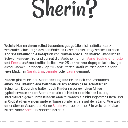
Sherin?
Welche Namen einem selbst besonders gut gefallen,
ist natürlich ganz
wesentlich eine Frage des persönlichen Geschmacks. Im gesellschaftlichen
Kontext unterliegt die Rezeption von Namen aber auch starken »modischen
Schwankungen«. So sind derzeit die Mädchennamen
Marie
,
Sophie
,
Charlotte
und
Emma
außerordentlich beliebt, vor 25 Jahren war dagegen kein einziger
dieser Namen unter den »Top 20« anzutreffen, dafür wurden damals sehr
viele Mädchen
Sarah
,
Lisa
,
Jennifer
oder
Laura
genannt.
Zudem gibt es bei der Wahrnehmung und Beliebtheit von Vornamen
erhebliche Unterschiede zwischen verschiedenen gesellschaftlichen
Schichten. Dadurch erhalten auch Kinder im bürgerlichen Milieu
typischerweise andere Vornamen als die Kinder »der kleinen Leute«,
Intellektuelle geben ihren Kindern andere Namen als bildungsferne Eltern und
in Großstädten werden andere Namen präferiert als auf dem Land. Wie wird
unter diesem Aspekt der Name
Sherin
wahrgenommen? In welchen Kreisen
ist der Name
Sherin
besonders beliebt?