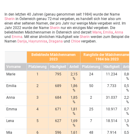
In den letzten 40 Jahren (genau genommen seit 1984) wurde der Name
Sherin
in Österreich genau 72-mal vergeben, es handelt sich hier also um
einen eher seltenen Namen, der pro Jahr nur wenige Male vergeben wird. Im
Jahr 2022 wurde der Name
Sherin
nur ein einziges Mal vergeben. Die
beliebtesten Mädchennamen in Österreich sind derzeit
Marie
,
Emilia
,
Anna
und
Emma
. Mit einer ähnlichen Häufigkeit wie
Sherin
werden zum Beispiel die
Namen
Darija
,
Hayrunnisa
,
Dragana
und
Chloe
vergeben.
Beliebteste Mädchennamen
Rangliste der Mädchennamen
2023
1984 bis 2023
Vorname
Platzierung
Häufigkeit
Anteil
Platzierung
Häufigkeit
Anteil
Marie
1
795
2,15
24
11.234
0,80
%
%
Emilia
2
689
1,86
50
7.733
0,55
%
%
Anna
3
684
1,85
2
31.037
2,20
%
%
Emma
4
671
1,81
25
10.917
0,78
%
%
Lena
5
627
1,69
7
18.514
1,31
%
%
Mia
6
596
1,61
48
7.914
0,56