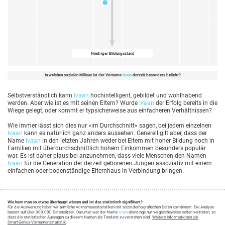
Niedriger Bildungsstand
In welchen sozialen Milieus ist der Vorname
Ivaan
derzeit besonders beliebt?
Selbstverständlich kann
Ivaan
hochintelligent, gebildet und wohlhabend
werden. Aber wie ist es mit seinen Eltern? Wurde
Ivaan
der Erfolg bereits in die
Wiege gelegt, oder kommt er typsicherweise aus einfacheren Verhältnissen?
Wie immer lässt sich dies nur »im Durchschnitt« sagen, bei jedem einzelnen
Ivaan
kann es natürlich ganz anders aussehen. Generell gilt aber, dass der
Name
Ivaan
in den letzten Jahren weder bei Eltern mit hoher Bildung noch in
Familien mit überdurchschnittlich hohem Einkommen besonders populär
war. Es ist daher plausibel anzunehmen, dass viele Menschen den Namen
Ivaan
für die Generation der derzeit geborenen Jungen assoziativ mit einem
einfachen oder bodenständige Elternhaus in Verbindung bringen.
Wie kann man so etwas überhaupt wissen und ist das statistisch signifikant?
Für die Auswertung haben wir amtliche Vornamensstatistiken mit soziodemografischen Daten kombiniert. Die Analyse
basiert auf über 300.000 Datensätzen. Darunter war der Name
Ivaan
allerdings nur vergleichsweise selten vertreten, so
dass die statistischen Aussagen zu diesem Namen als Tendenz zu verstehen sind.
Weitere Informationen zur
SmartGenius-Vornamensstatistik
.