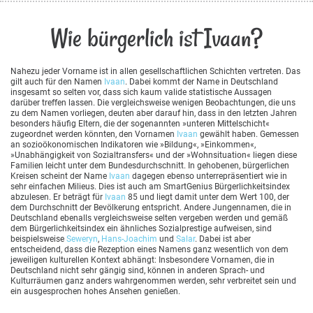
Wie bürgerlich ist Ivaan?
Nahezu jeder Vorname ist in allen gesellschaftlichen Schichten vertreten. Das
gilt auch für den Namen
Ivaan
. Dabei kommt der Name in Deutschland
insgesamt so selten vor, dass sich kaum valide statistische Aussagen
darüber treffen lassen. Die vergleichsweise wenigen Beobachtungen, die uns
zu dem Namen vorliegen, deuten aber darauf hin, dass in den letzten Jahren
besonders häufig Eltern, die der sogenannten »unteren Mittelschicht«
zugeordnet werden könnten, den Vornamen
Ivaan
gewählt haben. Gemessen
an sozioökonomischen Indikatoren wie »Bildung«, »Einkommen«,
»Unabhängigkeit von Sozialtransfers« und der »Wohnsituation« liegen diese
Familien leicht unter dem Bundesdurchschnitt. In gehobenen, bürgerlichen
Kreisen scheint der Name
Ivaan
dagegen ebenso unterrepräsentiert wie in
sehr einfachen Milieus. Dies ist auch am SmartGenius Bürgerlichkeitsindex
abzulesen. Er beträgt für
Ivaan
85 und liegt damit unter dem Wert 100, der
dem Durchschnitt der Bevölkerung entspricht. Andere Jungennamen, die in
Deutschland ebenalls vergleichsweise selten vergeben werden und gemäß
dem Bürgerlichkeitsindex ein ähnliches Sozialprestige aufweisen, sind
beispielsweise
Seweryn
,
Hans-Joachim
und
Salar
. Dabei ist aber
entscheidend, dass die Rezeption eines Namens ganz wesentlich von dem
jeweiligen kulturellen Kontext abhängt: Insbesondere Vornamen, die in
Deutschland nicht sehr gängig sind, können in anderen Sprach- und
Kulturräumen ganz anders wahrgenommen werden, sehr verbreitet sein und
ein ausgesprochen hohes Ansehen genießen.