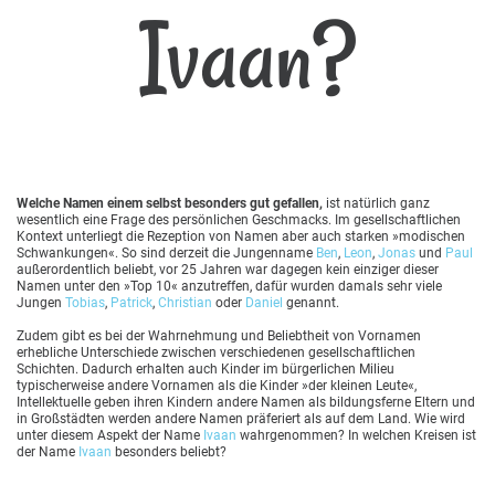
Ivaan?
Welche Namen einem selbst besonders gut gefallen,
ist natürlich ganz
wesentlich eine Frage des persönlichen Geschmacks. Im gesellschaftlichen
Kontext unterliegt die Rezeption von Namen aber auch starken »modischen
Schwankungen«. So sind derzeit die Jungenname
Ben
,
Leon
,
Jonas
und
Paul
außerordentlich beliebt, vor 25 Jahren war dagegen kein einziger dieser
Namen unter den »Top 10« anzutreffen, dafür wurden damals sehr viele
Jungen
Tobias
,
Patrick
,
Christian
oder
Daniel
genannt.
Zudem gibt es bei der Wahrnehmung und Beliebtheit von Vornamen
erhebliche Unterschiede zwischen verschiedenen gesellschaftlichen
Schichten. Dadurch erhalten auch Kinder im bürgerlichen Milieu
typischerweise andere Vornamen als die Kinder »der kleinen Leute«,
Intellektuelle geben ihren Kindern andere Namen als bildungsferne Eltern und
in Großstädten werden andere Namen präferiert als auf dem Land. Wie wird
unter diesem Aspekt der Name
Ivaan
wahrgenommen? In welchen Kreisen ist
der Name
Ivaan
besonders beliebt?