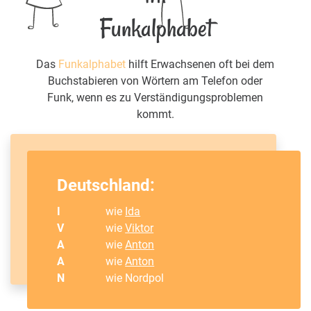
Funkalphabet
Das
Funkalphabet
hilft Erwachsenen oft bei dem
Buchstabieren von Wörtern am Telefon oder
Funk, wenn es zu Verständigungsproblemen
kommt.
Deutschland:
I
wie
Ida
V
wie
Viktor
A
wie
Anton
A
wie
Anton
N
wie Nordpol