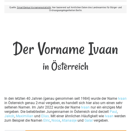
Quelle:
SmartGenius-Vornamensstatistik
, hier basierend auf Amtlichen Daten des Landesamtes für Bürger- und
Ordnungsangelegenheiten Berlin.
Der Vorname Ivaan
in Österreich
In den letzten 40 Jahren (genau genommen seit 1984) wurde der Name
Ivaan
in Österreich genau 2-mal vergeben, es handelt sich hier also um einen sehr
seltenen Namen. Im Jahr 2022 wurde der Name
Ivaan
nur ein einziges Mal
vergeben. Die beliebtesten Jungennamen in Österreich sind derzeit
Paul
,
Jakob
,
Maximilian
und
Elias
. Mit einer ähnlichen Häufigkeit wie
Ivaan
werden
zum Beispiel die Namen
Elric
,
Nooa
,
Atanasije
und
Galal
vergeben.