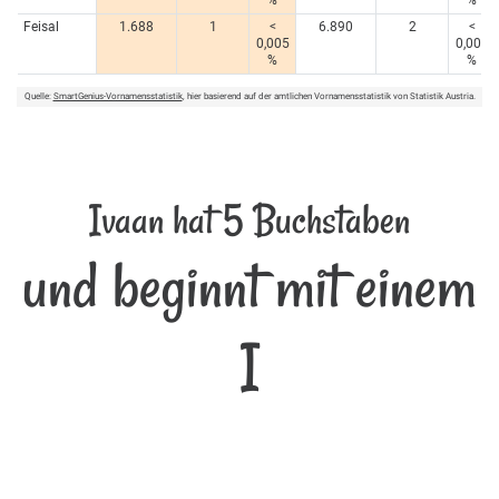
Feisal
1.688
1
<
6.890
2
<
0,005
0,005
%
%
Quelle:
SmartGenius-Vornamensstatistik
, hier basierend auf der amtlichen Vornamensstatistik von Statistik Austria.
Ivaan hat 5 Buchstaben
und beginnt mit einem
I