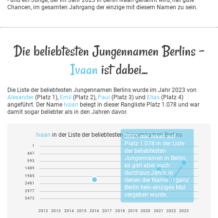
Chancen, im gesamten Jahrgang der einzige mit diesem Namen zu sein.
Die beliebtesten Jungennamen Berlins -
Ivaan
ist dabei...
Die Liste der beliebtesten Jungennamen Berlins wurde im Jahr 2023 von
Alexander
(Platz 1),
Emil
(Platz 2),
Paul
(Platz 3) und
Elias
(Platz 4)
angeführt. Der Name
Ivaan
belegt in dieser Rangliste Platz 1.078 und war
damit sogar beliebter als in den Jahren davor.
Ivaan
in der Liste der beliebtesten Jungennamen Berlins
2023 war
Ivaan
auf
Platz 1.078 in der Liste
1
der beliebtesten
497
Jungennamen in Berlin,
993
es gibt aber auch
1489
durchaus Jahre, in
1985
denen der Name in ganz
2481
Berlin kein einziges Mal
2977
vergeben wurde.
3473
2012
2013
2014
2015
2016
2017
2018
2019
2020
2021
2022
2023