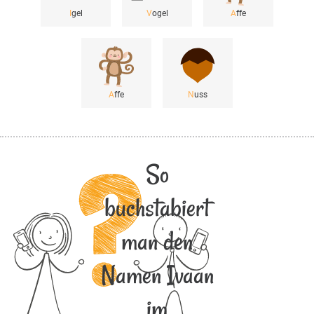
I
gel
V
ogel
A
ffe
A
ffe
N
uss
So
buchstabiert
man den
Namen Ivaan
im