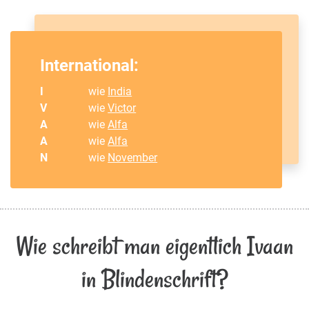
International:
I
wie
India
V
wie
Victor
A
wie
Alfa
A
wie
Alfa
N
wie
November
Wie schreibt man eigentlich Ivaan
in Blindenschrift?