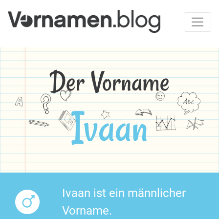
Der Vorname
Ivaan
Ivaan ist ein männlicher
Vorname.