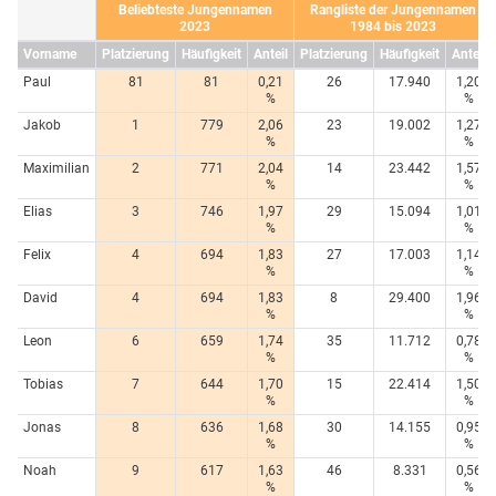
Beliebteste Jungennamen
Rangliste der Jungennamen
2023
1984 bis 2023
Vorname
Platzierung
Häufigkeit
Anteil
Platzierung
Häufigkeit
Anteil
Paul
81
81
0,21
26
17.940
1,20
%
%
Jakob
1
779
2,06
23
19.002
1,27
%
%
Maximilian
2
771
2,04
14
23.442
1,57
%
%
Elias
3
746
1,97
29
15.094
1,01
%
%
Felix
4
694
1,83
27
17.003
1,14
%
%
David
4
694
1,83
8
29.400
1,96
%
%
Leon
6
659
1,74
35
11.712
0,78
%
%
Tobias
7
644
1,70
15
22.414
1,50
%
%
Jonas
8
636
1,68
30
14.155
0,95
%
%
Noah
9
617
1,63
46
8.331
0,56
%
%