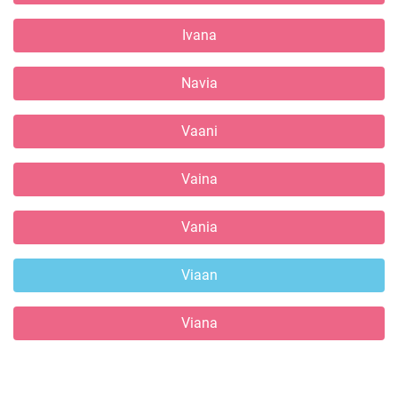
Ivana
Navia
Vaani
Vaina
Vania
Viaan
Viana