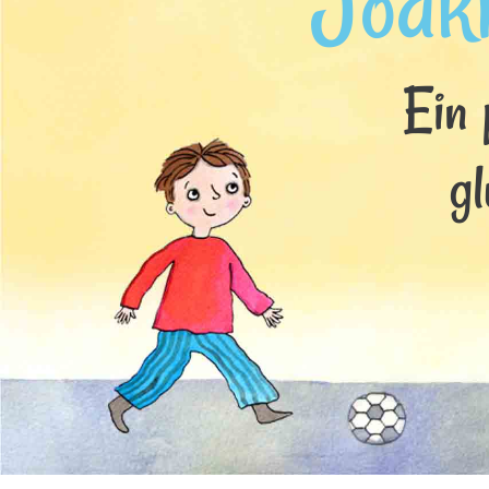
Joak
Ein 
g