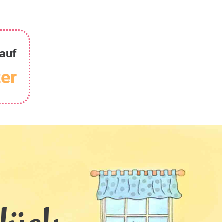
auf
er