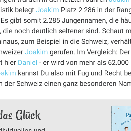
stik belegt
Joakim
Platz 2.286 in der Ran
s gibt somit 2.285 Jungennamen, die häu
, die noch deutlich seltener sind. Schaut 
naus, zum Beispiel in die Schweiz, verhält
hweizer
Joakim
gerufen. Im Vergleich: Der
t hier
Daniel
- er wird von mehr als 62.00
oakim
kannst Du also mit Fug und Recht be
n der Schweiz einen ganz besonderen Nam
das Glück
dividuelles und