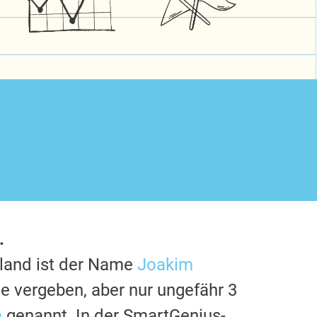
.
hland ist der Name
Joakim
e vergeben, aber nur ungefähr 3
m
genannt. In der SmartGenius-