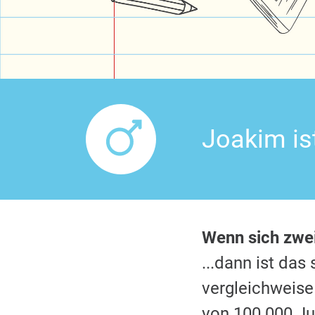
Joakim is
Wenn sich zw
...dann ist da
vergleichweise
von 100.000 Ju