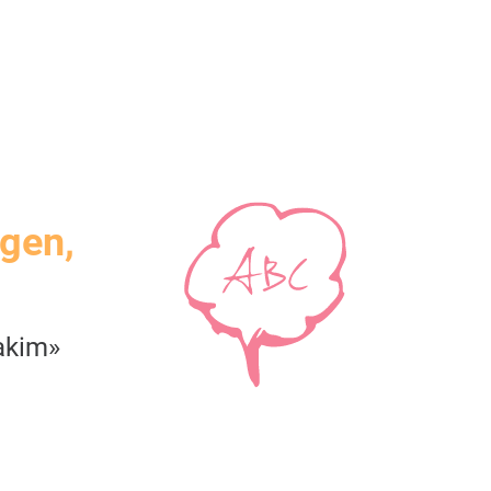
igen,
akim»