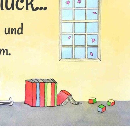
ück...
s und
m.