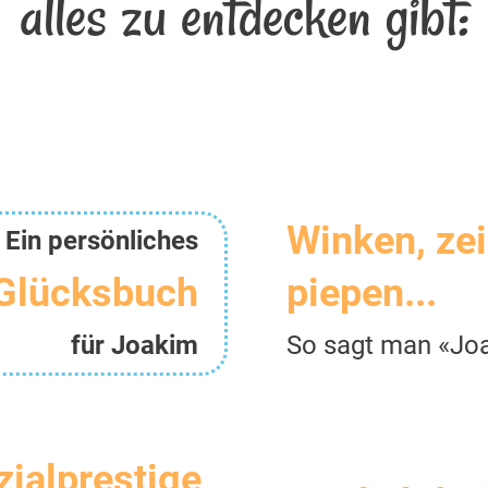
alles zu entdecken gibt:
Winken, ze
Ein persönliches
Glücksbuch
piepen...
für Joakim
So sagt man «Jo
zialprestige