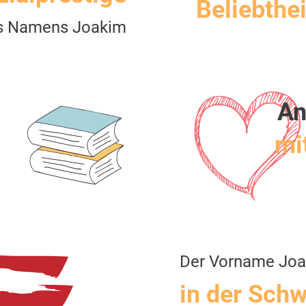
Beliebthei
s Namens Joakim
An
mit
Der Vorname Jo
in der Schw