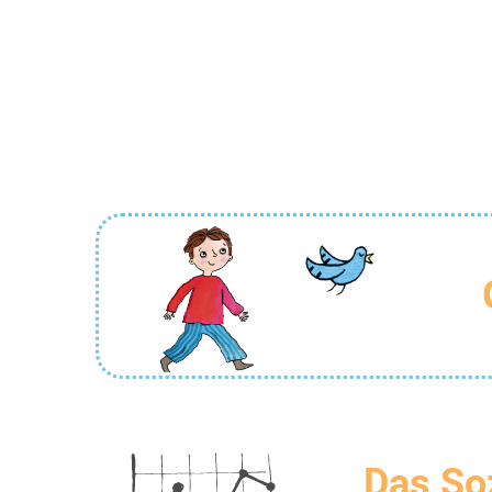
Das So