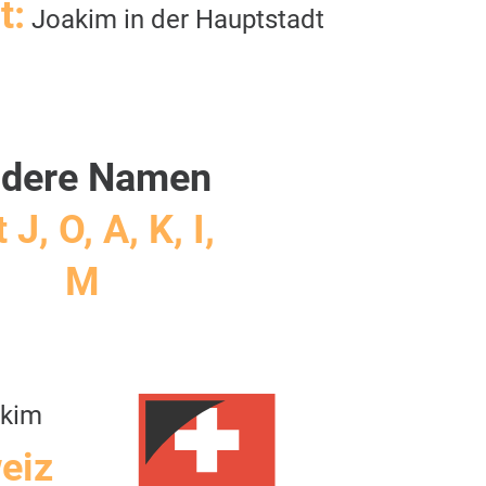
t:
Joakim in der Hauptstadt
dere Namen
 J, O, A, K, I,
M
akim
eiz