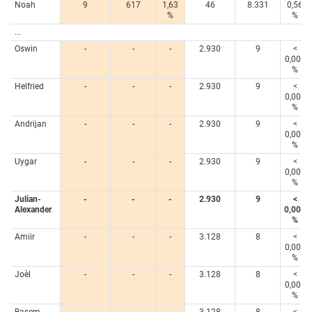
Noah
9
617
1,63
46
8.331
0,56
%
%
...
Oswin
-
-
-
2.930
9
<
0,005
%
Helfried
-
-
-
2.930
9
<
0,005
%
Andrijan
-
-
-
2.930
9
<
0,005
%
Uygar
-
-
-
2.930
9
<
0,005
%
Julian-
-
-
-
2.930
9
<
Alexander
0,005
%
Amiir
-
-
-
3.128
8
<
0,005
%
Joèl
-
-
-
3.128
8
<
0,005
%
Basem
-
-
-
3.128
8
<