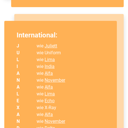
International:
J
wie
Juliett
U
wie Uniform
L
wie
Lima
I
wie
India
A
wie
Alfa
N
wie
November
A
wie
Alfa
L
wie
Lima
E
wie
Echo
X
wie X-Ray
A
wie
Alfa
N
wie
November