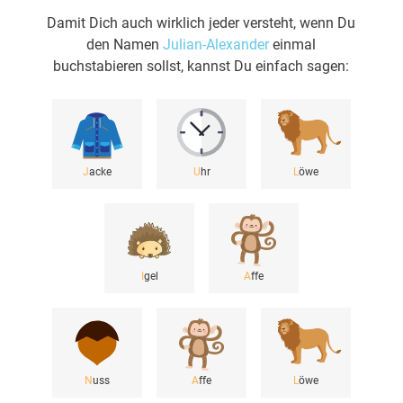
Damit Dich auch wirklich jeder versteht, wenn Du
den Namen
Julian-Alexander
einmal
buchstabieren sollst, kannst Du einfach sagen:
J
acke
U
hr
L
öwe
I
gel
A
ffe
N
uss
A
ffe
L
öwe