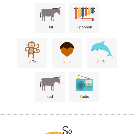
E
sel
X
ylophon
A
ffe
N
uss
D
elfin
E
sel
R
adio
So