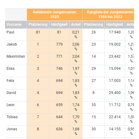
Beliebteste Jungennamen
Rangliste der Jungennamen
2023
1984 bis 2023
Vorname
Platzierung
Häufigkeit
Anteil
Platzierung
Häufigkeit
Anteil
Paul
81
81
0,21
26
17.940
1,20
%
%
Jakob
1
779
2,06
23
19.002
1,27
%
%
Maximilian
2
771
2,04
14
23.442
1,57
%
%
Elias
3
746
1,97
29
15.094
1,01
%
%
Felix
4
694
1,83
27
17.003
1,14
%
%
David
4
694
1,83
8
29.400
1,96
%
%
Leon
6
659
1,74
35
11.712
0,78
%
%
Tobias
7
644
1,70
15
22.414
1,50
%
%
Jonas
8
636
1,68
30
14.155
0,95
%
%