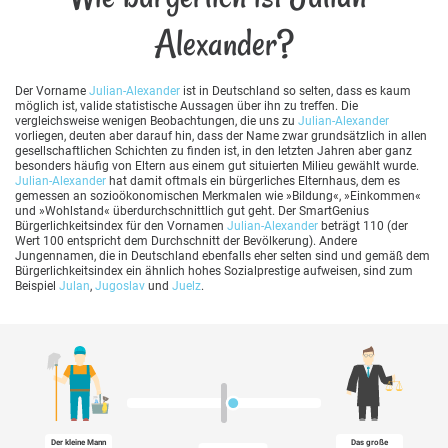
Alexander?
Der Vorname
Julian-Alexander
ist in Deutschland so selten, dass es kaum
möglich ist, valide statistische Aussagen über ihn zu treffen. Die
vergleichsweise wenigen Beobachtungen, die uns zu
Julian-Alexander
vorliegen, deuten aber darauf hin, dass der Name zwar grundsätzlich in allen
gesellschaftlichen Schichten zu finden ist, in den letzten Jahren aber ganz
besonders häufig von Eltern aus einem gut situierten Milieu gewählt wurde.
Julian-Alexander
hat damit oftmals ein bürgerliches Elternhaus, dem es
gemessen an sozioökonomischen Merkmalen wie »Bildung«, »Einkommen«
und »Wohlstand« überdurchschnittlich gut geht. Der SmartGenius
Bürgerlichkeitsindex für den Vornamen
Julian-Alexander
beträgt 110 (der
Wert 100 entspricht dem Durchschnitt der Bevölkerung). Andere
Jungennamen, die in Deutschland ebenfalls eher selten sind und gemäß dem
Bürgerlichkeitsindex ein ähnlich hohes Sozialprestige aufweisen, sind zum
Beispiel
Julan
,
Jugoslav
und
Juelz
.
Der kleine Mann
Das große