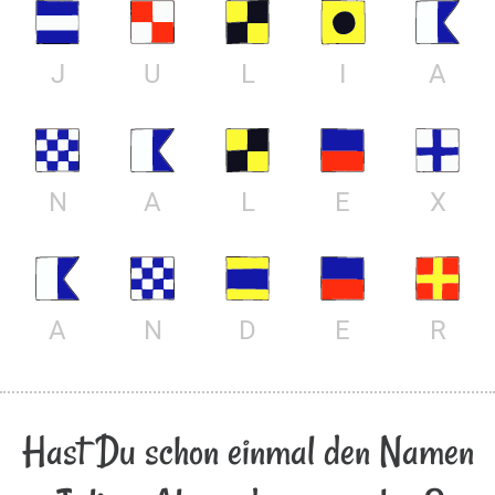
J
U
L
I
A
N
A
L
E
X
A
N
D
E
R
Hast Du schon einmal den Namen