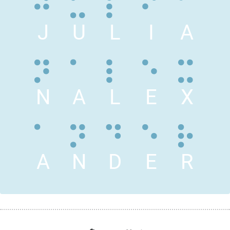
J
U
L
I
A
N
A
L
E
X
A
N
D
E
R