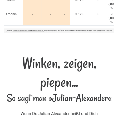
0,005
%
Ardonis
-
-
-
3.128
8
<
0,005
%
Quelle:
SmartGenius-Vornamensstatistik
, hier basierend auf der amtlichen Vornamensstatistik von Statistik Austria.
Winken, zeigen,
piepen...
So sagt man »Julian-Alexander«
Wenn Du Julian-Alexander heißt und Dich