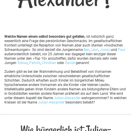
Welche Namen einem selbst besonders gut gefallen,
ist natürlich ganz
wesentlich eine Frage des persönlichen Geschmacks. Im gesellschaftlichen
Kontext unterliegt die Rezeption von Namen aber auch starken »modischen
Schwankungen«. So sind derzeit die Jungenname
Ben
,
Leon
,
Jonas
und
Paul
außerordentlich beliebt, vor 25 Jahren war dagegen kein einziger dieser
Namen unter den »Top 10« anzutreffen, dafür wurden damals sehr viele
Jungen
Tobias
,
Patrick
,
Christian
oder
Daniel
genannt.
Zudem gibt es bei der Wahrnehmung und Beliebtheit von Vornamen
erhebliche Unterschiede zwischen verschiedenen gesellschaftlichen
Schichten. Dadurch erhalten auch Kinder im bürgerlichen Milieu
typischerweise andere Vornamen als die Kinder »der kleinen Leute«,
Intellektuelle geben ihren Kindern andere Namen als bildungsferne Eltern und
in Großstädten werden andere Namen präferiert als auf dem Land. Wie wird
unter diesem Aspekt der Name
Julian-Alexander
wahrgenommen? In welchen
Kreisen ist der Name
Julian-Alexander
besonders beliebt?
Wie bürgerlich ist Julian-