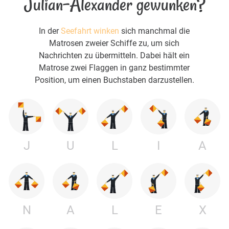
Julian-Alexander gewunken?
In der
Seefahrt winken
sich manchmal die
Matrosen zweier Schiffe zu, um sich
Nachrichten zu übermitteln. Dabei hält ein
Matrose zwei Flaggen in ganz bestimmter
Position, um einen Buchstaben darzustellen.
J
U
L
I
A
N
A
L
E
X