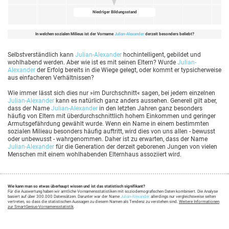
Niedriger Bildungsstand
In welchen sozialen Milieus ist der Vorname
Julian-Alexander
derzeit besonders beliebt?
Selbstverständlich kann
Julian-Alexander
hochintelligent, gebildet und
wohlhabend werden. Aber wie ist es mit seinen Eltern? Wurde
Julian-
Alexander
der Erfolg bereits in die Wiege gelegt, oder kommt er typsicherweise
aus einfacheren Verhältnissen?
Wie immer lässt sich dies nur »im Durchschnitt« sagen, bei jedem einzelnen
Julian-Alexander
kann es natürlich ganz anders aussehen. Generell gilt aber,
dass der Name
Julian-Alexander
in den letzten Jahren ganz besonders
häufig von Eltern mit überdurchschnittlich hohem Einkommen und geringer
Armutsgefährdung gewählt wurde. Wenn ein Name in einem bestimmten
sozialen Milieau besonders häufig auftritt, wird dies von uns allen - bewusst
oder unbewusst - wahrgenommen. Daher ist zu erwarten, dass der Name
Julian-Alexander
für die Generation der derzeit geborenen Jungen von vielen
Menschen mit einem wohlhabenden Elternhaus assoziiert wird.
Wie kann man so etwas überhaupt wissen und ist das statistisch signifikant?
Für die Auswertung haben wir amtliche Vornamensstatistiken mit soziodemografischen Daten kombiniert. Die Analyse
basiert auf über 300.000 Datensätzen. Darunter war der Name
Julian-Alexander
allerdings nur vergleichsweise selten
vertreten, so dass die statistischen Aussagen zu diesem Namen als Tendenz zu verstehen sind.
Weitere Informationen
zur SmartGenius-Vornamensstatistik
.