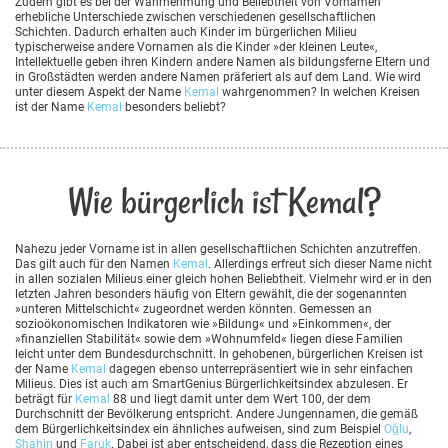
Zudem gibt es bei der Wahrnehmung und Beliebtheit von Vornamen
erhebliche Unterschiede zwischen verschiedenen gesellschaftlichen
Schichten. Dadurch erhalten auch Kinder im bürgerlichen Milieu
typischerweise andere Vornamen als die Kinder »der kleinen Leute«,
Intellektuelle geben ihren Kindern andere Namen als bildungsferne Eltern und
in Großstädten werden andere Namen präferiert als auf dem Land. Wie wird
unter diesem Aspekt der Name
Kemal
wahrgenommen? In welchen Kreisen
ist der Name
Kemal
besonders beliebt?
Wie bürgerlich ist Kemal?
Nahezu jeder Vorname ist in allen gesellschaftlichen Schichten anzutreffen.
Das gilt auch für den Namen
Kemal
. Allerdings erfreut sich dieser Name nicht
in allen sozialen Milieus einer gleich hohen Beliebtheit. Vielmehr wird er in den
letzten Jahren besonders häufig von Eltern gewählt, die der sogenannten
»unteren Mittelschicht« zugeordnet werden könnten. Gemessen an
sozioökonomischen Indikatoren wie »Bildung« und »Einkommen«, der
»finanziellen Stabilität« sowie dem »Wohnumfeld« liegen diese Familien
leicht unter dem Bundesdurchschnitt. In gehobenen, bürgerlichen Kreisen ist
der Name
Kemal
dagegen ebenso unterrepräsentiert wie in sehr einfachen
Milieus. Dies ist auch am SmartGenius Bürgerlichkeitsindex abzulesen. Er
beträgt für
Kemal
88 und liegt damit unter dem Wert 100, der dem
Durchschnitt der Bevölkerung entspricht. Andere Jungennamen, die gemäß
dem Bürgerlichkeitsindex ein ähnliches aufweisen, sind zum Beispiel
Oğlu
,
Shahin
und
Faruk
. Dabei ist aber entscheidend, dass die Rezeption eines