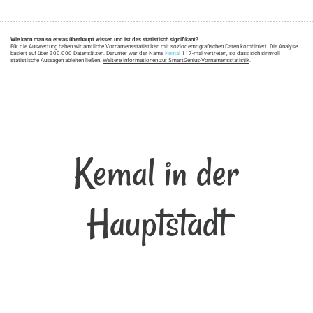
Wie kann man so etwas überhaupt wissen und ist das statistisch signifikant?
Für die Auswertung haben wir amtliche Vornamensstatistiken mit soziodemografischen Daten kombiniert. Die Analyse
basiert auf über 300.000 Datensätzen. Darunter war der Name
Kemal
117-mal vertreten, so dass sich sinnvoll
statistische Aussagen ableiten ließen.
Weitere Informationen zur SmartGenius-Vornamensstatistik
.
Kemal in der
Hauptstadt