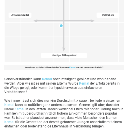
Armutsgefährdet
Wohlhabend
Niedriger Bildungsstand
In welchen sozialen Milieus ist der Vorname
Kemal
derzeit besonders beliebt?
Selbstverständlich kann
Kemal
hochintelligent, gebildet und wohlhabend
werden. Aber wie ist es mit seinen Eltern? Wurde
Kemal
der Erfolg bereits in
die Wiege gelegt, oder kommt er typsicherweise aus einfacheren
Verhältnissen?
Wie immer lässt sich dies nur »im Durchschnitt« sagen, bei jedem einzelnen
Kemal
kann es natürlich ganz anders aussehen. Generell gilt aber, dass der
Name
Kemal
in den letzten Jahren weder bei Eltern mit hoher Bildung noch in
Familien mit überdurchschnittlich hohem Einkommen besonders populär
war. Es ist daher plausibel anzunehmen, dass viele Menschen den Namen
Kemal
für die Generation der derzeit geborenen Jungen assoziativ mit einem
einfachen oder bodenständige Elternhaus in Verbindung bringen.