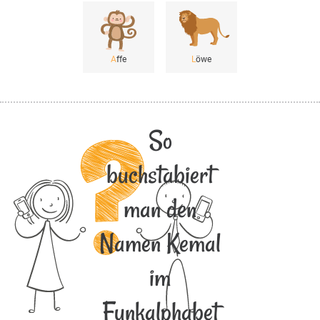
A
ffe
L
öwe
So
buchstabiert
man den
Namen Kemal
im
Funkalphabet