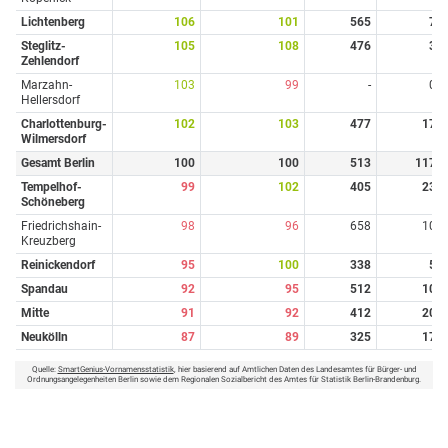
Lichtenberg
106
101
565
7
Steglitz-
105
108
476
3
Zehlendorf
Marzahn-
103
99
-
0
Hellersdorf
Charlottenburg-
102
103
477
17
Wilmersdorf
Gesamt Berlin
100
100
513
117
Tempelhof-
99
102
405
23
Schöneberg
Friedrichshain-
98
96
658
10
Kreuzberg
Reinickendorf
95
100
338
5
Spandau
92
95
512
10
Mitte
91
92
412
20
Neukölln
87
89
325
17
Quelle:
SmartGenius-Vornamensstatistik
, hier basierend auf Amtlichen Daten des Landesamtes für Bürger- und
Ordnungsangelegenheiten Berlin sowie dem Regionalen Sozialbericht des Amtes für Statistik Berlin-Brandenburg.