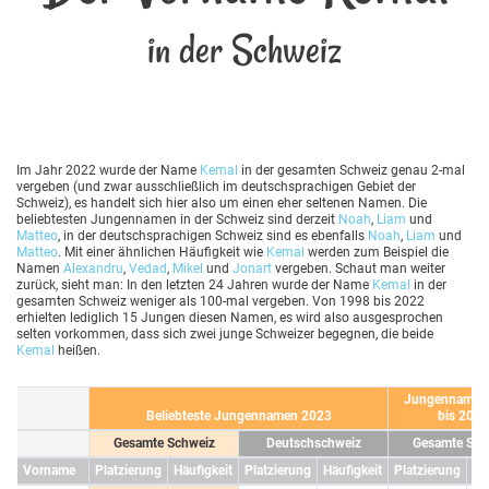
in der Schweiz
Im Jahr 2022 wurde der Name
Kemal
in der gesamten Schweiz genau 2-mal
vergeben (und zwar ausschließlich im deutschsprachigen Gebiet der
Schweiz), es handelt sich hier also um einen eher seltenen Namen. Die
beliebtesten Jungennamen in der Schweiz sind derzeit
Noah
,
Liam
und
Matteo
, in der deutschsprachigen Schweiz sind es ebenfalls
Noah
,
Liam
und
Matteo
. Mit einer ähnlichen Häufigkeit wie
Kemal
werden zum Beispiel die
Namen
Alexandru
,
Vedad
,
Mikel
und
Jonart
vergeben. Schaut man weiter
zurück, sieht man: In den letzten 24 Jahren wurde der Name
Kemal
in der
gesamten Schweiz weniger als 100-mal vergeben. Von 1998 bis 2022
erhielten lediglich 15 Jungen diesen Namen, es wird also ausgesprochen
selten vorkommen, dass sich zwei junge Schweizer begegnen, die beide
Kemal
heißen.
Jungennamen
Beliebteste Jungennamen 2023
bis 2023
Gesamte Schweiz
Deutschschweiz
Gesamte Sch
Vorname
Platzierung
Häufigkeit
Platzierung
Häufigkeit
Platzierung
Hä