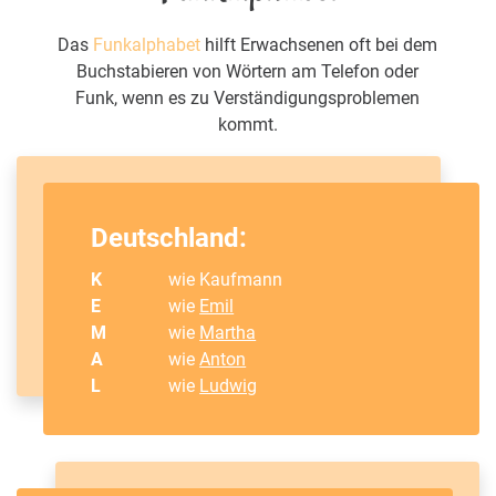
Das
Funkalphabet
hilft Erwachsenen oft bei dem
Buchstabieren von Wörtern am Telefon oder
Funk, wenn es zu Verständigungsproblemen
kommt.
Deutschland:
K
wie Kaufmann
E
wie
Emil
M
wie
Martha
A
wie
Anton
L
wie
Ludwig