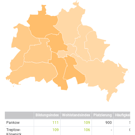
Bildungsindex
Wohlstandsindex
Platzierung
Häufigkeit
Pankow
111
109
900
5
Treptow-
109
106
-
0
Köpenick