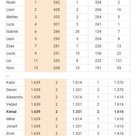
Noah
1
542
1
354
2
1
Liam
2
428
2
266
16
Matteo
3
353
3
264
5
Luca
4
301
5
241
1
1
Gabriel
6
286
26
134
7
Leon
5
293
3
264
8
Elias
7
281
7
226
13
Louis
9
251
19
156
22
Lio
11
235
8
222
121
Nino
15
208
10
191
53
...
Kabir
1.639
2
1.614
1
1.570
Devon
1.639
2
1.331
2
1.570
Alexandru
1.639
2
1.614
1
1.616
Vedad
1.639
2
1.331
2
1.616
Kemal
1.639
2
1.331
2
1.616
Mikel
1.639
2
1.614
1
1.616
Jonart
1.639
2
1.331
2
1.616
Ervin
1.639
2
1.331
2
1.616