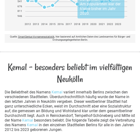
541
Am populärsten war der
676
Name bisher im Jahr
811
2020.
946
2012
2013
2014
2015
2016
2017
2018
2019
2020
2021
2022
2023
Quelle:
SmartGenius-Vornamensstatistik
, hier basierend auf Amtlichen Daten des Landesamtes für Bürger- und
Ordnungsangelegenheiten Berlin.
Kemal - besonders beliebt im vielfältigen
Neukölln
Die Beliebtheit des Namens
Kemal
variiert innerhalb Berlins zwischen den
verschiedenen Stadtteilen. Überdurchschnittlich häufig wurde der Name in
den letzten Jahren in Neukölln vergeben. Dieser westberliner Stadtteil hat
ganz unterschiedliche Ecken, weist im Durchschnitt aber eine Sozialstruktur
auf, die gemessen an Bildung und Wohlstand klar unter dem gesamtberliner
Durchschnitt liegt. Auch in Reinickendorf, Tempelhof-Schöneberg und Mitte ist
der Name
Kemal
besonders beliebt. Die folgende Tabelle zeigt die Verbreitung
des Namens
Kemal
in den einzelnen Stadtteilen Berlins für alle in den Jahren
2012 bis 2023 geborenen Jungen.