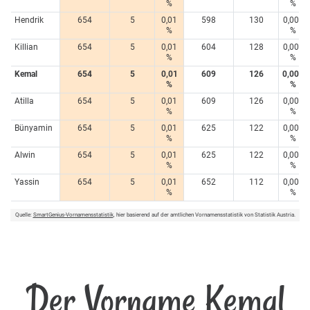
%
%
Hendrik
654
5
0,01
598
130
0,009
%
%
Killian
654
5
0,01
604
128
0,009
%
%
Kemal
654
5
0,01
609
126
0,008
%
%
Atilla
654
5
0,01
609
126
0,008
%
%
Bünyamin
654
5
0,01
625
122
0,008
%
%
Alwin
654
5
0,01
625
122
0,008
%
%
Yassin
654
5
0,01
652
112
0,007
%
%
Quelle:
SmartGenius-Vornamensstatistik
, hier basierend auf der amtlichen Vornamensstatistik von Statistik Austria.
Der Vorname Kemal