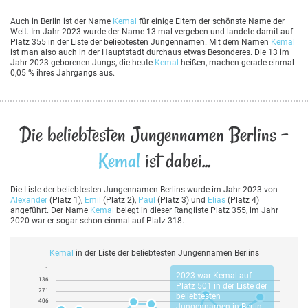
Auch in Berlin ist der Name
Kemal
für einige Eltern der schönste Name der
Welt. Im Jahr 2023 wurde der Name 13-mal vergeben und landete damit auf
Platz 355 in der Liste der beliebtesten Jungennamen. Mit dem Namen
Kemal
ist man also auch in der Hauptstadt durchaus etwas Besonderes. Die 13 im
Jahr 2023 geborenen Jungs, die heute
Kemal
heißen, machen gerade einmal
0,05 % ihres Jahrgangs aus.
Die beliebtesten Jungennamen Berlins -
Kemal
ist dabei...
Die Liste der beliebtesten Jungennamen Berlins wurde im Jahr 2023 von
Alexander
(Platz 1),
Emil
(Platz 2),
Paul
(Platz 3) und
Elias
(Platz 4)
angeführt. Der Name
Kemal
belegt in dieser Rangliste Platz 355, im Jahr
2020 war er sogar schon einmal auf Platz 318.
Kemal
in der Liste der beliebtesten Jungennamen Berlins
1
2023 war
Kemal
auf
136
Platz 501 in der Liste der
271
beliebtesten
406
Jungennamen in Berlin.