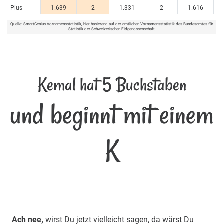
Pius
1.639
2
1.331
2
1.616
Quelle:
SmartGenius-Vornamensstatistik
, hier basierend auf der amtlichen Vornamensstatistik des Bundesamtes für
Statistik der Schweizerischen Eidgenossenschaft.
Kemal hat 5 Buchstaben
und beginnt mit einem
K
Ach nee,
wirst Du jetzt vielleicht sagen, da wärst Du