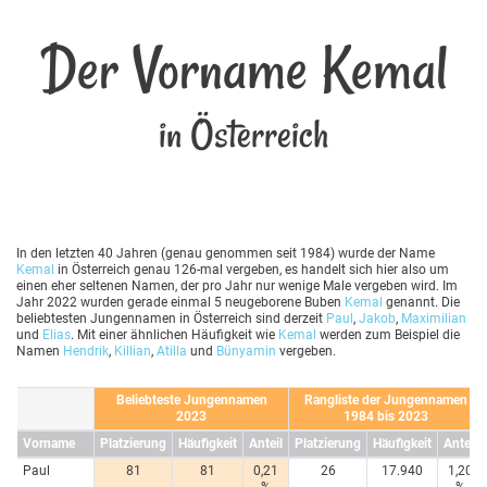
Der Vorname Kemal
in Österreich
In den letzten 40 Jahren (genau genommen seit 1984) wurde der Name
Kemal
in Österreich genau 126-mal vergeben, es handelt sich hier also um
einen eher seltenen Namen, der pro Jahr nur wenige Male vergeben wird. Im
Jahr 2022 wurden gerade einmal 5 neugeborene Buben
Kemal
genannt. Die
beliebtesten Jungennamen in Österreich sind derzeit
Paul
,
Jakob
,
Maximilian
und
Elias
. Mit einer ähnlichen Häufigkeit wie
Kemal
werden zum Beispiel die
Namen
Hendrik
,
Killian
,
Atilla
und
Bünyamin
vergeben.
Beliebteste Jungennamen
Rangliste der Jungennamen
2023
1984 bis 2023
Vorname
Platzierung
Häufigkeit
Anteil
Platzierung
Häufigkeit
Anteil
Paul
81
81
0,21
26
17.940
1,20
%
%