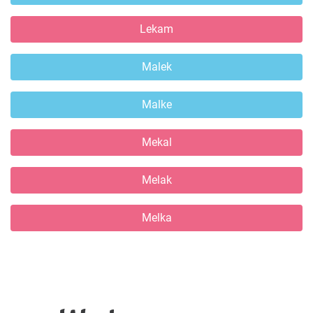
Lekam
Malek
Malke
Mekal
Melak
Melka