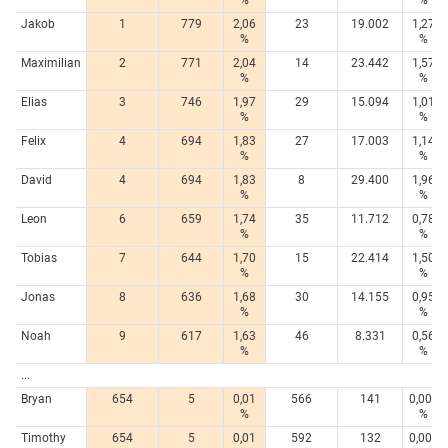
Jakob
1
779
2,06
23
19.002
1,27
%
%
Maximilian
2
771
2,04
14
23.442
1,57
%
%
Elias
3
746
1,97
29
15.094
1,01
%
%
Felix
4
694
1,83
27
17.003
1,14
%
%
David
4
694
1,83
8
29.400
1,96
%
%
Leon
6
659
1,74
35
11.712
0,78
%
%
Tobias
7
644
1,70
15
22.414
1,50
%
%
Jonas
8
636
1,68
30
14.155
0,95
%
%
Noah
9
617
1,63
46
8.331
0,56
%
%
...
Bryan
654
5
0,01
566
141
0,009
%
%
Timothy
654
5
0,01
592
132
0,009