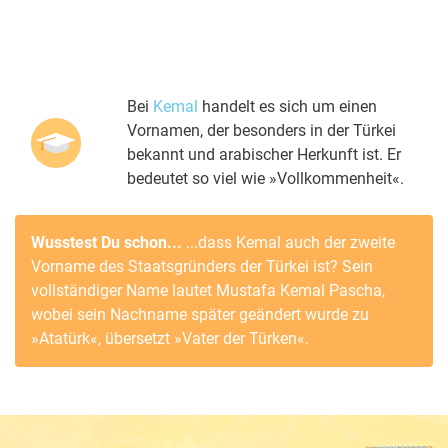
Bei
Kemal
handelt es sich um einen
Vornamen, der besonders in der Türkei
bekannt und arabischer Herkunft ist. Er
bedeutet so viel wie »Vollkommenheit«.
Wusstest Du schon...
...dass
Kemal
auch der zweite
Vorname des Staatsgründers der Türkei ist? Sein
vollständiger Name lautet
Mustafa
Kemal
Pascha,
wobei sein Nachname später geändert wurde zu
»Atatürk«, übersetzt »Vater der Türken«.