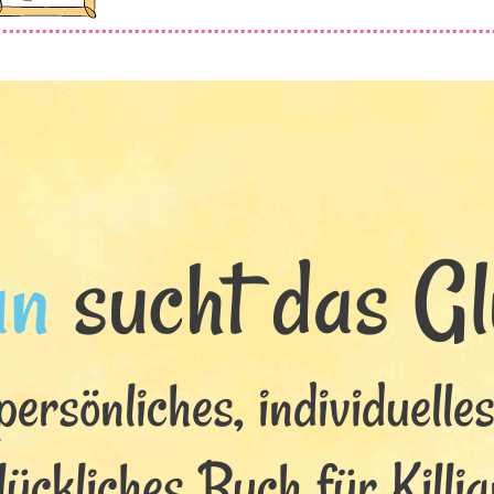
an
sucht das Glü
persönliches, individuelle
lückliches Buch für Killia