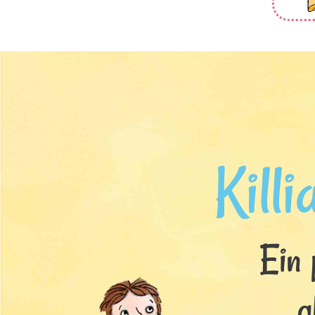
Killi
Ein 
g