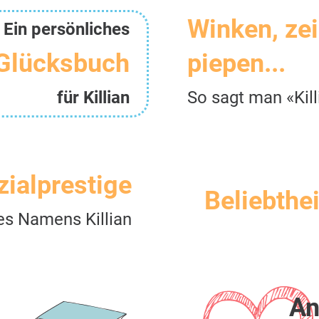
Winken, ze
Ein persönliches
Glücksbuch
piepen...
für Killian
So sagt man «Kill
zialprestige
Beliebthei
es Namens Killian
An