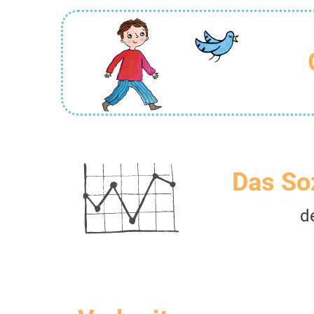
Das So
d