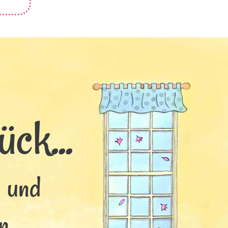
ck...
s und
n.