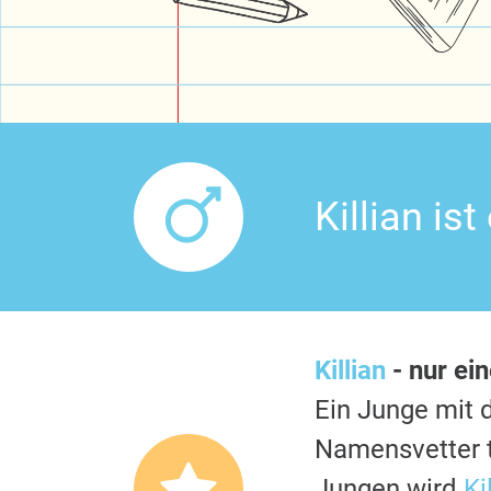
Killian is
Killian
- nur ei
Ein Junge mi
Namensvetter t
Jungen wird
Ki