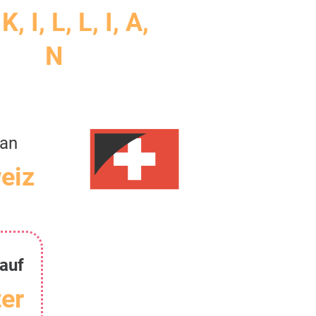
K, I, L, L, I, A,
N
ian
eiz
 auf
er