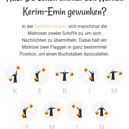
Kerim-Emin gewunken?
In der
Seefahrt winken
sich manchmal die
Matrosen zweier Schiffe zu, um sich
Nachrichten zu übermitteln. Dabei hält ein
Matrose zwei Flaggen in ganz bestimmter
Position, um einen Buchstaben darzustellen.
K
E
R
I
M
E
M
I
N