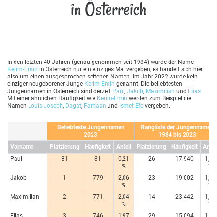
in Österreich
In den letzten 40 Jahren (genau genommen seit 1984) wurde der Name
Kerim-Emin
in Österreich nur ein einziges Mal vergeben, es handelt sich hier
also um einen ausgesprochen seltenen Namen. Im Jahr 2022 wurde kein
einziger neugeborener Junge
Kerim-Emin
genannt. Die beliebtesten
Jungennamen in Österreich sind derzeit
Paul
,
Jakob
,
Maximilian
und
Elias
.
Mit einer ähnlichen Häufigkeit wie
Kerim-Emin
werden zum Beispiel die
Namen
Louis-Joseph
,
Dagat
,
Farhaan
und
Ismet-Efe
vergeben.
Beliebteste Jungennamen
Rangliste der Jungennamen
2023
1984 bis 2023
Vorname
Platzierung
Häufigkeit
Anteil
Platzierung
Häufigkeit
Antei
Paul
81
81
0,21
26
17.940
1,20
%
%
Jakob
1
779
2,06
23
19.002
1,27
%
%
Maximilian
2
771
2,04
14
23.442
1,57
%
%
Elias
3
746
1,97
29
15.094
1,01