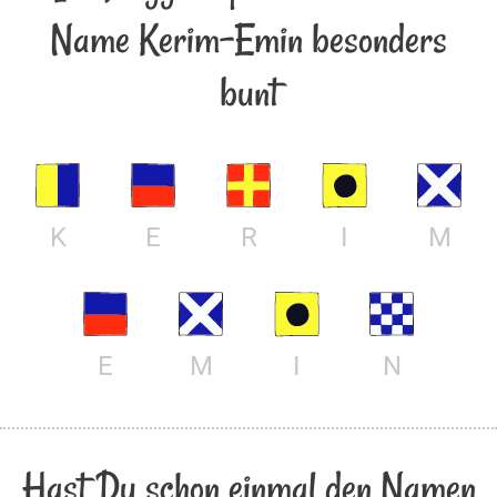
Name Kerim-Emin besonders
bunt
K
E
R
I
M
E
M
I
N
Hast Du schon einmal den Namen