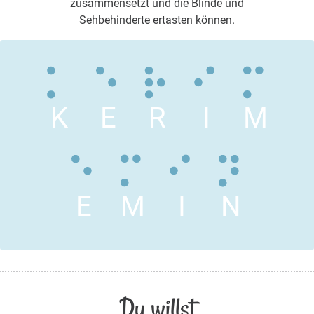
zusammensetzt und die Blinde und
Sehbehinderte ertasten können.
K
E
R
I
M
E
M
I
N
Du willst