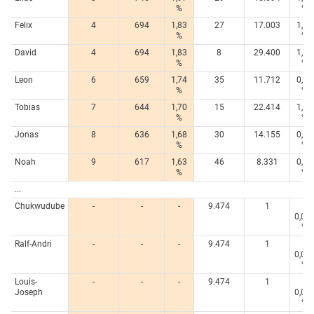
%
%
Felix
4
694
1,83
27
17.003
1,14
%
%
David
4
694
1,83
8
29.400
1,96
%
%
Leon
6
659
1,74
35
11.712
0,78
%
%
Tobias
7
644
1,70
15
22.414
1,50
%
%
Jonas
8
636
1,68
30
14.155
0,95
%
%
Noah
9
617
1,63
46
8.331
0,56
%
%
...
Chukwudube
-
-
-
9.474
1
<
0,00
%
Ralf-Andri
-
-
-
9.474
1
<
0,00
%
Louis-
-
-
-
9.474
1
<
Joseph
0,00
%