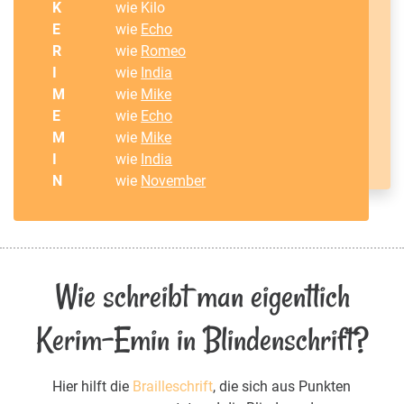
K
wie Kilo
E
wie
Echo
R
wie
Romeo
I
wie
India
M
wie
Mike
E
wie
Echo
M
wie
Mike
I
wie
India
N
wie
November
Wie schreibt man eigentlich
Kerim-Emin in Blindenschrift?
Hier hilft die
Brailleschrift
, die sich aus Punkten