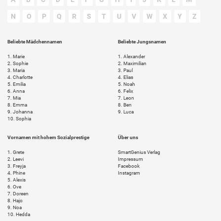
N
O
P
Q
R
S
T
U
V
W
X
Y
Z
Beliebte Mädchennamen
Beliebte Jungsnamen
1.
Marie
1.
Alexander
2.
Sophie
2.
Maximilian
3.
Maria
3.
Paul
4.
Charlotte
4.
Elias
5.
Emilia
5.
Noah
6.
Anna
6.
Felix
7.
Mia
7.
Leon
8.
Emma
8.
Ben
9.
Johanna
9.
Luca
10.
Sophia
Vornamen mit hohem Sozialprestige
Über uns
1.
Grete
SmartGenius Verlag
2.
Leevi
Impressum
3.
Freyja
Facebook
4.
Phine
Instagram
5.
Alexis
6.
Ove
7.
Doreen
8.
Hajo
9.
Noa
10.
Hedda