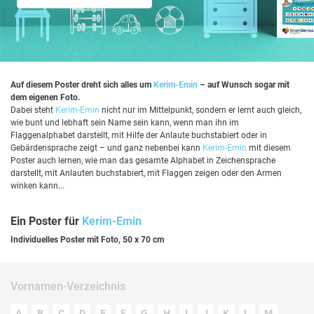
Auf diesem Poster dreht sich alles um
Kerim-Emin
– auf Wunsch sogar mit
dem eigenen Foto.
Dabei steht
Kerim-Emin
nicht nur im Mittelpunkt, sondern er lernt auch gleich,
wie bunt und lebhaft sein Name sein kann, wenn man ihn im
Flaggenalphabet darstellt, mit Hilfe der Anlaute buchstabiert oder in
Gebärdensprache zeigt – und ganz nebenbei kann
Kerim-Emin
mit diesem
Poster auch lernen, wie man das gesamte Alphabet in Zeichensprache
darstellt, mit Anlauten buchstabiert, mit Flaggen zeigen oder den Armen
winken kann...
Ein Poster für
Kerim-Emin
Individuelles Poster mit Foto, 50 x 70 cm
Vornamen-Verzeichnis
A
B
C
D
E
F
G
H
I
J
K
L
M