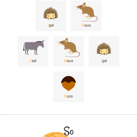
I
gel
M
aus
E
sel
M
aus
I
gel
N
uss
So