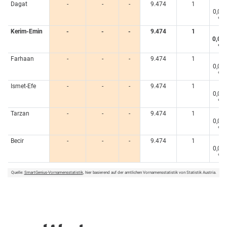
Dagat
-
-
-
9.474
1
<
0,00
%
Kerim-Emin
-
-
-
9.474
1
<
0,00
%
Farhaan
-
-
-
9.474
1
<
0,00
%
Ismet-Efe
-
-
-
9.474
1
<
0,00
%
Tarzan
-
-
-
9.474
1
<
0,00
%
Becir
-
-
-
9.474
1
<
0,00
%
Quelle:
SmartGenius-Vornamensstatistik
, hier basierend auf der amtlichen Vornamensstatistik von Statistik Austria.