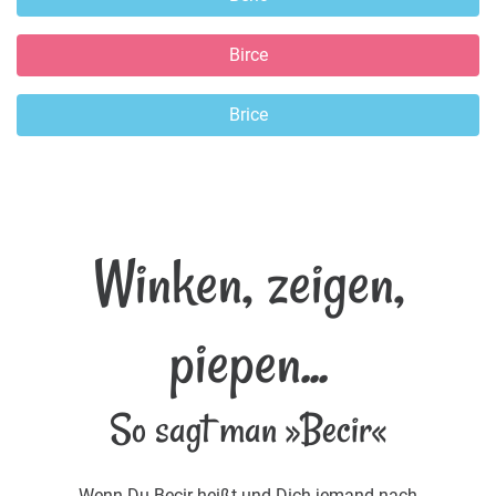
Birce
Brice
Winken, zeigen,
piepen...
So sagt man »Becir«
Wenn Du Becir heißt und Dich jemand nach