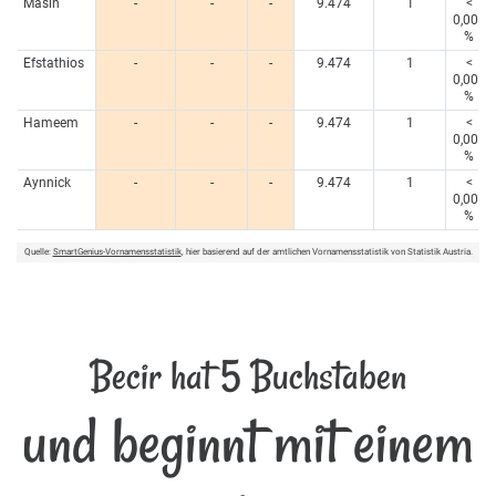
Masin
-
-
-
9.474
1
<
0,005
%
Efstathios
-
-
-
9.474
1
<
0,005
%
Hameem
-
-
-
9.474
1
<
0,005
%
Aynnick
-
-
-
9.474
1
<
0,005
%
Quelle:
SmartGenius-Vornamensstatistik
, hier basierend auf der amtlichen Vornamensstatistik von Statistik Austria.
Becir hat 5 Buchstaben
und beginnt mit einem