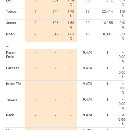
Leon
6
659
1,74
35
11.712
0,78
%
%
Tobias
7
644
1,70
15
22.414
1,50
%
%
Jonas
8
636
1,68
30
14.155
0,95
%
%
Noah
9
617
1,63
46
8.331
0,56
%
%
...
Kerim-
-
-
-
9.474
1
<
Emin
0,005
%
Farhaan
-
-
-
9.474
1
<
0,005
%
Ismet-Efe
-
-
-
9.474
1
<
0,005
%
Tarzan
-
-
-
9.474
1
<
0,005
%
Becir
-
-
-
9.474
1
<
0,005
%