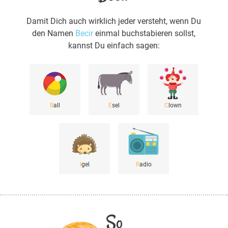
Damit Dich auch wirklich jeder versteht, wenn Du
den Namen
Becir
einmal buchstabieren sollst,
kannst Du einfach sagen:
B
all
E
sel
C
lown
I
gel
R
adio
So