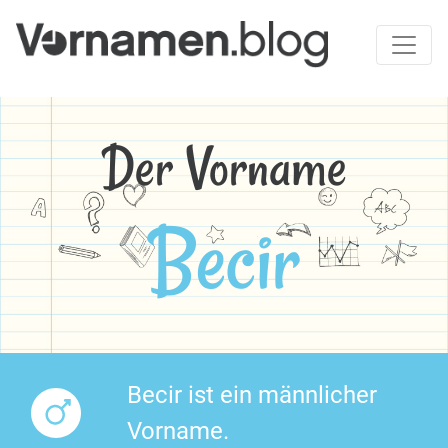
Der Vorname
Becir
Becir ist ein männlicher
Vorname.