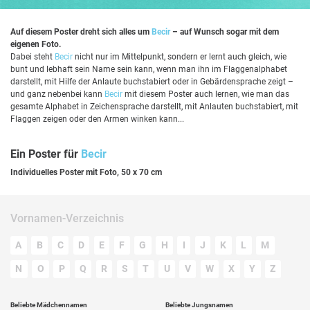
Auf diesem Poster dreht sich alles um
Becir
– auf Wunsch sogar mit dem
eigenen Foto.
Dabei steht
Becir
nicht nur im Mittelpunkt, sondern er lernt auch gleich, wie
bunt und lebhaft sein Name sein kann, wenn man ihn im Flaggenalphabet
darstellt, mit Hilfe der Anlaute buchstabiert oder in Gebärdensprache zeigt –
und ganz nebenbei kann
Becir
mit diesem Poster auch lernen, wie man das
gesamte Alphabet in Zeichensprache darstellt, mit Anlauten buchstabiert, mit
Flaggen zeigen oder den Armen winken kann...
Ein Poster für
Becir
Individuelles Poster mit Foto, 50 x 70 cm
Vornamen-Verzeichnis
A
B
C
D
E
F
G
H
I
J
K
L
M
N
O
P
Q
R
S
T
U
V
W
X
Y
Z
Beliebte Mädchennamen
Beliebte Jungsnamen