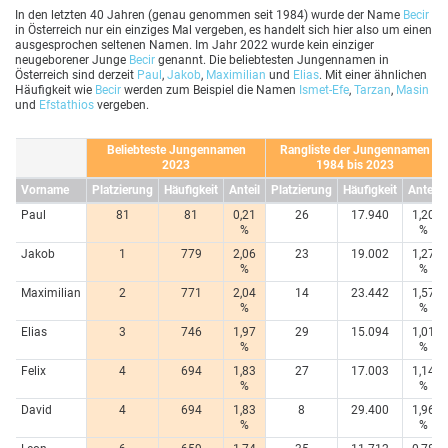
In den letzten 40 Jahren (genau genommen seit 1984) wurde der Name
Becir
in Österreich nur ein einziges Mal vergeben, es handelt sich hier also um einen
ausgesprochen seltenen Namen. Im Jahr 2022 wurde kein einziger
neugeborener Junge
Becir
genannt. Die beliebtesten Jungennamen in
Österreich sind derzeit
Paul
,
Jakob
,
Maximilian
und
Elias
. Mit einer ähnlichen
Häufigkeit wie
Becir
werden zum Beispiel die Namen
Ismet-Efe
,
Tarzan
,
Masin
und
Efstathios
vergeben.
Beliebteste Jungennamen
Rangliste der Jungennamen
2023
1984 bis 2023
Vorname
Platzierung
Häufigkeit
Anteil
Platzierung
Häufigkeit
Anteil
Paul
81
81
0,21
26
17.940
1,20
%
%
Jakob
1
779
2,06
23
19.002
1,27
%
%
Maximilian
2
771
2,04
14
23.442
1,57
%
%
Elias
3
746
1,97
29
15.094
1,01
%
%
Felix
4
694
1,83
27
17.003
1,14
%
%
David
4
694
1,83
8
29.400
1,96
%
%