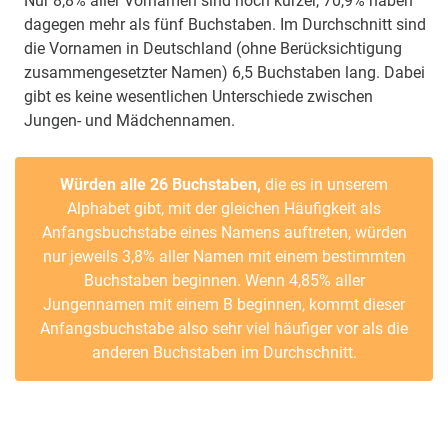
Nur 8,8% aller Vornamen sind noch kürzer, 70,9% haben
dagegen mehr als fünf Buchstaben. Im Durchschnitt sind
die Vornamen in Deutschland (ohne Berücksichtigung
zusammengesetzter Namen) 6,5 Buchstaben lang. Dabei
gibt es keine wesentlichen Unterschiede zwischen
Jungen- und Mädchennamen.
Würden alle 26 Buchstaben,
die es in unserem
Alphabet gibt, mit der gleichen Häufigkeit als
Anfangsbuchstabe eines Namens auftreten, würden
nur jeweils 3,8% aller Namen mit einem bestimmten
Buchstaben beginnen. Wenn 4,85% aller
Jungennamen mit einem B beginnen, kommt dieser
Anfangsbuchstabe also sehr viel häufiger vor als die
anderen Buchstaben im Durchschnitt.