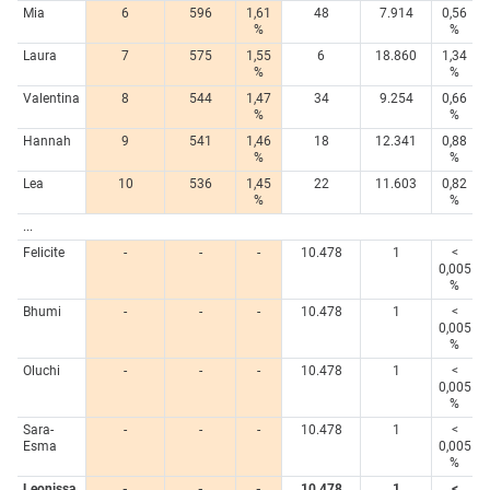
Mia
6
596
1,61
48
7.914
0,56
%
%
Laura
7
575
1,55
6
18.860
1,34
%
%
Valentina
8
544
1,47
34
9.254
0,66
%
%
Hannah
9
541
1,46
18
12.341
0,88
%
%
Lea
10
536
1,45
22
11.603
0,82
%
%
...
Felicite
-
-
-
10.478
1
<
0,005
%
Bhumi
-
-
-
10.478
1
<
0,005
%
Oluchi
-
-
-
10.478
1
<
0,005
%
Sara-
-
-
-
10.478
1
<
Esma
0,005
%
Leonissa
-
-
-
10.478
1
<