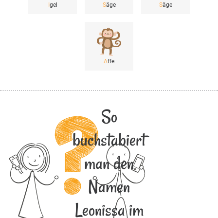
I
gel
S
äge
S
äge
A
ffe
So
buchstabiert
man den
Namen
Leonissa im