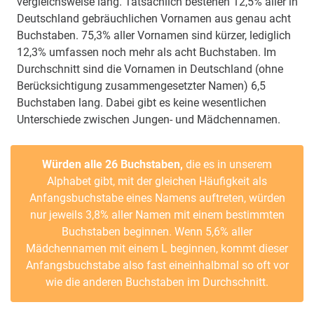
vergleichsweise lang. Tatsächlich bestehen 12,5% aller in
Deutschland gebräuchlichen Vornamen aus genau acht
Buchstaben. 75,3% aller Vornamen sind kürzer, lediglich
12,3% umfassen noch mehr als acht Buchstaben. Im
Durchschnitt sind die Vornamen in Deutschland (ohne
Berücksichtigung zusammengesetzter Namen) 6,5
Buchstaben lang. Dabei gibt es keine wesentlichen
Unterschiede zwischen Jungen- und Mädchennamen.
Würden alle 26 Buchstaben,
die es in unserem
Alphabet gibt, mit der gleichen Häufigkeit als
Anfangsbuchstabe eines Namens auftreten, würden
nur jeweils 3,8% aller Namen mit einem bestimmten
Buchstaben beginnen. Wenn 5,6% aller
Mädchennamen mit einem L beginnen, kommt dieser
Anfangsbuchstabe also fast eineinhalbmal so oft vor
wie die anderen Buchstaben im Durchschnitt.