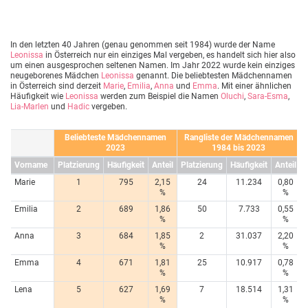
In den letzten 40 Jahren (genau genommen seit 1984) wurde der Name
Leonissa
in Österreich nur ein einziges Mal vergeben, es handelt sich hier also
um einen ausgesprochen seltenen Namen. Im Jahr 2022 wurde kein einziges
neugeborenes Mädchen
Leonissa
genannt. Die beliebtesten Mädchennamen
in Österreich sind derzeit
Marie
,
Emilia
,
Anna
und
Emma
. Mit einer ähnlichen
Häufigkeit wie
Leonissa
werden zum Beispiel die Namen
Oluchi
,
Sara-Esma
,
Lia-Marlen
und
Hadic
vergeben.
Beliebteste Mädchennamen
Rangliste der Mädchennamen
2023
1984 bis 2023
Vorname
Platzierung
Häufigkeit
Anteil
Platzierung
Häufigkeit
Anteil
Marie
1
795
2,15
24
11.234
0,80
%
%
Emilia
2
689
1,86
50
7.733
0,55
%
%
Anna
3
684
1,85
2
31.037
2,20
%
%
Emma
4
671
1,81
25
10.917
0,78
%
%
Lena
5
627
1,69
7
18.514
1,31
%
%