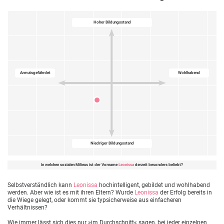
Hoher Bildungsstand
Armutsgefährdet
Wohlhabend
Niedriger Bildungsstand
In welchen sozialen Milieus ist der Vorname
Leonissa
derzeit besonders beliebt?
Selbstverständlich kann
Leonissa
hochintelligent, gebildet und wohlhabend
werden. Aber wie ist es mit ihren Eltern? Wurde
Leonissa
der Erfolg bereits in
die Wiege gelegt, oder kommt sie typsicherweise aus einfacheren
Verhältnissen?
Wie immer lässt sich dies nur »im Durchschnitt« sagen, bei jeder einzelnen