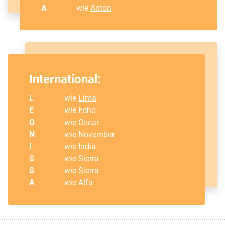
A
wie
Anton
International:
L
wie
Lima
E
wie
Echo
O
wie
Oscar
N
wie
November
I
wie
India
S
wie
Sierra
S
wie
Sierra
A
wie
Alfa