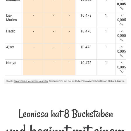
0,005
%
Lia-
-
-
-
10.478
1
<
Marlen
0,005
%
Hadic
-
-
-
10.478
1
<
0,005
%
Ajser
-
-
-
10.478
1
<
0,005
%
Nenya
-
-
-
10.478
1
<
0,005
%
Quelle:
SmartGenius-Vornamensstatistik
, hier basierend auf der amtlichen Vornamensstatistik von Statistik Austria.
Leonissa hat 8 Buchstaben