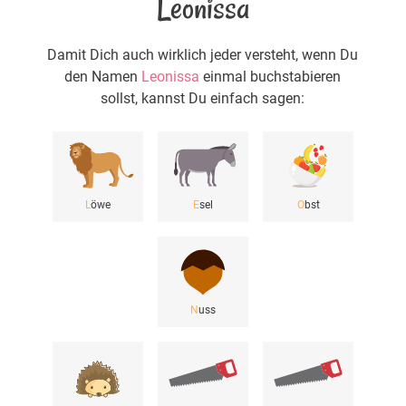
Leonissa
Damit Dich auch wirklich jeder versteht, wenn Du
den Namen
Leonissa
einmal buchstabieren
sollst, kannst Du einfach sagen:
L
öwe
E
sel
O
bst
N
uss