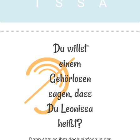
I
S
S
A
Du willst
einem
Gehörlosen
sagen, dass
Du Leonissa
heißt?
Dann sag‘ es ihm doch einfach in der