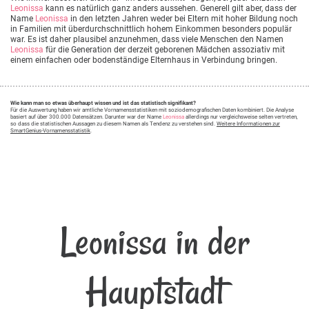
Leonissa
kann es natürlich ganz anders aussehen. Generell gilt aber, dass der
Name
Leonissa
in den letzten Jahren weder bei Eltern mit hoher Bildung noch
in Familien mit überdurchschnittlich hohem Einkommen besonders populär
war. Es ist daher plausibel anzunehmen, dass viele Menschen den Namen
Leonissa
für die Generation der derzeit geborenen Mädchen assoziativ mit
einem einfachen oder bodenständige Elternhaus in Verbindung bringen.
Wie kann man so etwas überhaupt wissen und ist das statistisch signifikant?
Für die Auswertung haben wir amtliche Vornamensstatistiken mit soziodemografischen Daten kombiniert. Die Analyse
basiert auf über 300.000 Datensätzen. Darunter war der Name
Leonissa
allerdings nur vergleichsweise selten vertreten,
so dass die statistischen Aussagen zu diesem Namen als Tendenz zu verstehen sind.
Weitere Informationen zur
SmartGenius-Vornamensstatistik
.
Leonissa in der
Hauptstadt