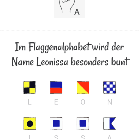
Im Flaggenalphabet wird der
Name Leonissa besonders bunt
L
E
O
N
I
S
S
A