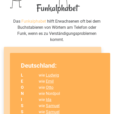
Funkalphabet
Das
Funkalphabet
hilft Erwachsenen oft bei dem
Buchstabieren von Wörtern am Telefon oder
Funk, wenn es zu Verständigungsproblemen
kommt.
Deutschland:
L
wie
Ludwig
E
wie
Emil
O
wie
Otto
N
wie Nordpol
I
wie
Ida
S
wie
Samuel
S
wie
Samuel