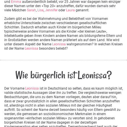
und
Emma
außerordentlich beliebt, vor 25 Jahren war dagegen kein einziger
dieser Namen unter den »Top 20« anzutreffen, dafür wurden damals sehr
viele Mädchen
Sarah
,
Lisa
,
Jennifer
oder
Laura
genannt.
Zudem gibt es bei der Wahrnehmung und Beliebtheit von Vornamen
erhebliche Unterschiede zwischen verschiedenen gesellschaftlichen
Schichten. Dadurch erhalten auch Kinder im bürgerlichen Milieu
typischerweise andere Vornamen als die Kinder »der kleinen Leute«,
Intellektuelle geben ihren Kindern andere Namen als bildungsferne Eltern und
in Großstädten werden andere Namen präferiert als auf dem Land. Wie wird
unter diesem Aspekt der Name
Leonissa
wahrgenommen? In welchen Kreisen
ist der Name
Leonissa
besonders beliebt?
Wie bürgerlich ist Leonissa?
Der Vorname
Leonissa
ist in Deutschland so selten, dass es kaum möglich ist,
valide statistische Aussagen über ihn zu treffen. Die vergleichsweise wenigen
Beobachtungen, die uns zu dem Namen vorliegen, deuten aber darauf hin,
dass er zwar grundsätzlich in allen gesellschaftlichen Schichten anzutreffen
ist, allerdings nicht in allen sozialen Milieus mit der gleichen Häufigkeit
auftritt. So scheint der Name derzeit besonders häufig von Eltern gewählt zu
werden, die gemessen an sozioökonomischen Merkmalen in einem
sogenannten »einfachen sozialen Milieu« zu verorten sind. In gehobenen
bürgerlichen Kreisen ist der Name dagegen in der derzeitigen
Kindergeneration eher selten anzutreffen. Dementsprechend liegt auch der