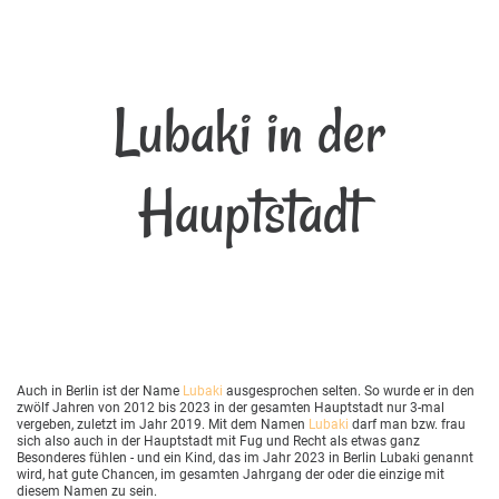
Lubaki in der
Hauptstadt
Auch in Berlin ist der Name
Lubaki
ausgesprochen selten. So wurde er in den
zwölf Jahren von 2012 bis 2023 in der gesamten Hauptstadt nur 3-mal
vergeben, zuletzt im Jahr 2019. Mit dem Namen
Lubaki
darf man bzw. frau
sich also auch in der Hauptstadt mit Fug und Recht als etwas ganz
Besonderes fühlen - und ein Kind, das im Jahr 2023 in Berlin Lubaki genannt
wird, hat gute Chancen, im gesamten Jahrgang der oder die einzige mit
diesem Namen zu sein.