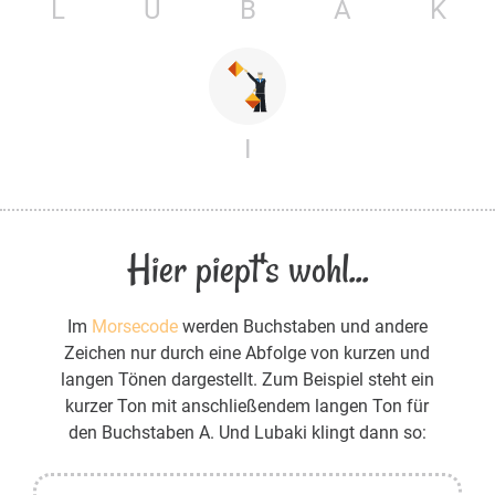
L
U
B
A
K
I
Hier piept's wohl...
Im
Morsecode
werden Buchstaben und andere
Zeichen nur durch eine Abfolge von kurzen und
langen Tönen dargestellt. Zum Beispiel steht ein
kurzer Ton mit anschließendem langen Ton für
den Buchstaben A. Und Lubaki klingt dann so: