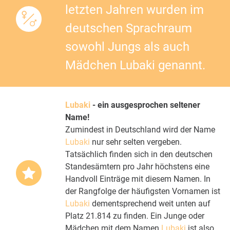
letzten Jahren wurden im
deutschen Sprachraum
sowohl Jungs als auch
Mädchen Lubaki genannt.
Lubaki
- ein ausgesprochen seltener
Name!
Zumindest in Deutschland wird der Name
Lubaki
nur sehr selten vergeben.
Tatsächlich finden sich in den deutschen
Standesämtern pro Jahr höchstens eine
Handvoll Einträge mit diesem Namen. In
der Rangfolge der häufigsten Vornamen ist
Lubaki
dementsprechend weit unten auf
Platz 21.814 zu finden. Ein Junge oder
Mädchen mit dem Namen
Lubaki
ist also