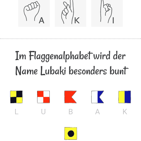
Im Flaggenalphabet wird der
Name Lubaki besonders bunt
L
U
B
A
K