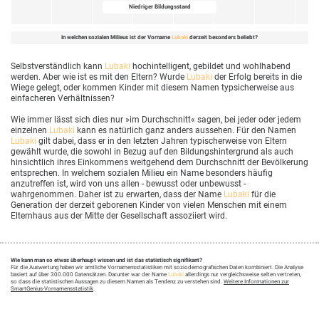
Niedriger Bildungsstand
In welchen sozialen Milieus ist der Vorname
Lubaki
derzeit besonders beliebt?
Selbstverständlich kann
Lubaki
hochintelligent, gebildet und wohlhabend
werden. Aber wie ist es mit den Eltern? Wurde
Lubaki
der Erfolg bereits in die
Wiege gelegt, oder kommen Kinder mit diesem Namen typsicherweise aus
einfacheren Verhältnissen?
Wie immer lässt sich dies nur »im Durchschnitt« sagen, bei jeder oder jedem
einzelnen
Lubaki
kann es natürlich ganz anders aussehen. Für den Namen
Lubaki
gilt dabei, dass er in den letzten Jahren typischerweise von Eltern
gewählt wurde, die sowohl in Bezug auf den Bildungshintergrund als auch
hinsichtlich ihres Einkommens weitgehend dem Durchschnitt der Bevölkerung
entsprechen. In welchem sozialen Milieu ein Name besonders häufig
anzutreffen ist, wird von uns allen - bewusst oder unbewusst -
wahrgenommen. Daher ist zu erwarten, dass der Name
Lubaki
für die
Generation der derzeit geborenen Kinder von vielen Menschen mit einem
Elternhaus aus der Mitte der Gesellschaft assoziiert wird.
Wie kann man so etwas überhaupt wissen und ist das statistisch signifikant?
Für die Auswertung haben wir amtliche Vornamensstatistiken mit soziodemografischen Daten kombiniert. Die Analyse
basiert auf über 300.000 Datensätzen. Darunter war der Name
Lubaki
allerdings nur vergleichsweise selten vertreten,
so dass die statistischen Aussagen zu diesem Namen als Tendenz zu verstehen sind.
Weitere Informationen zur
SmartGenius-Vornamensstatistik
.