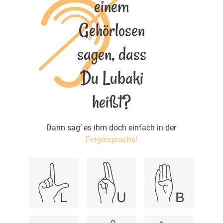
einem
Gehörlosen
sagen, dass
Du Lubaki
heißt?
Dann sag‘ es ihm doch einfach in der
Fingersprache!