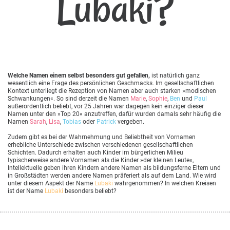
Lubaki?
Welche Namen einem selbst besonders gut gefallen,
ist natürlich ganz
wesentlich eine Frage des persönlichen Geschmacks. Im gesellschaftlichen
Kontext unterliegt die Rezeption von Namen aber auch starken »modischen
Schwankungen«. So sind derzeit die Namen
Marie
,
Sophie
,
Ben
und
Paul
außerordentlich beliebt, vor 25 Jahren war dagegen kein einziger dieser
Namen unter den »Top 20« anzutreffen, dafür wurden damals sehr häufig die
Namen
Sarah
,
Lisa
,
Tobias
oder
Patrick
vergeben.
Zudem gibt es bei der Wahrnehmung und Beliebtheit von Vornamen
erhebliche Unterschiede zwischen verschiedenen gesellschaftlichen
Schichten. Dadurch erhalten auch Kinder im bürgerlichen Milieu
typischerweise andere Vornamen als die Kinder »der kleinen Leute«,
Intellektuelle geben ihren Kindern andere Namen als bildungsferne Eltern und
in Großstädten werden andere Namen präferiert als auf dem Land. Wie wird
unter diesem Aspekt der Name
Lubaki
wahrgenommen? In welchen Kreisen
ist der Name
Lubaki
besonders beliebt?