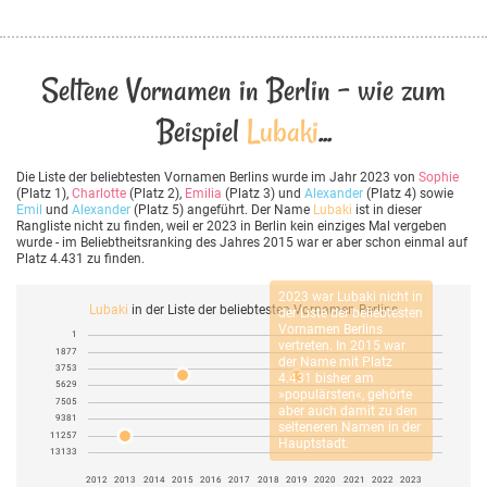
Seltene Vornamen in Berlin - wie zum
Beispiel
Lubaki
...
Die Liste der beliebtesten Vornamen Berlins wurde im Jahr 2023 von
Sophie
(Platz 1),
Charlotte
(Platz 2),
Emilia
(Platz 3) und
Alexander
(Platz 4) sowie
Emil
und
Alexander
(Platz 5) angeführt. Der Name
Lubaki
ist in dieser
Rangliste nicht zu finden, weil er 2023 in Berlin kein einziges Mal vergeben
wurde - im Beliebtheitsranking des Jahres 2015 war er aber schon einmal auf
Platz 4.431 zu finden.
2023 war
Lubaki
nicht in
Lubaki
in der Liste der beliebtesten Vornamen Berlins
der Liste der beliebtesten
Vornamen Berlins
1
vertreten. In 2015 war
1877
der Name mit Platz
3753
4.431 bisher am
5629
»populärsten«, gehörte
7505
aber auch damit zu den
9381
selteneren Namen in der
11257
Hauptstadt.
13133
2012
2013
2014
2015
2016
2017
2018
2019
2020
2021
2022
2023