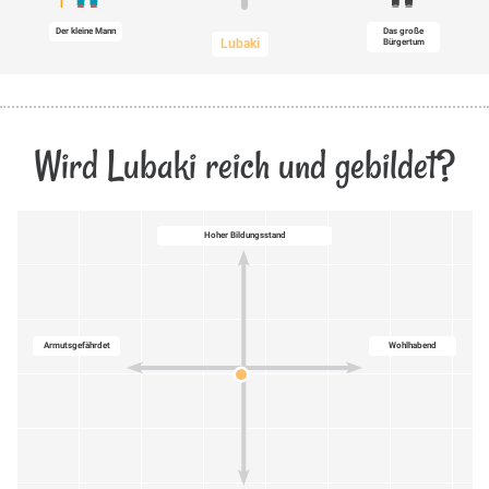
Der kleine Mann
Das große
Lubaki
Bürgertum
Wird Lubaki reich und gebildet?
Hoher Bildungsstand
Armutsgefährdet
Wohlhabend