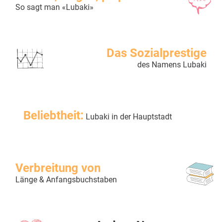
So sagt man «Lubaki»
Das Sozialprestige
des Namens Lubaki
Beliebtheit:
Lubaki in der Hauptstadt
Verbreitung von
Länge & Anfangsbuchstaben