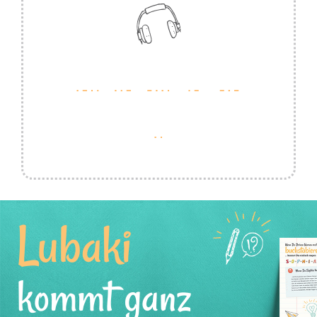
Lubaki
kommt ganz