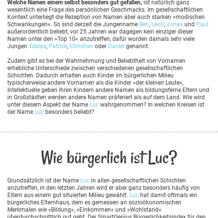
Welche Namen einem selbst besonders gut gefallen,
ist natürlich ganz
wesentlich eine Frage des persönlichen Geschmacks. Im gesellschaftlichen
Kontext unterliegt die Rezeption von Namen aber auch starken »modischen
Schwankungen«. So sind derzeit die Jungenname
Ben
,
Leon
,
Jonas
und
Paul
außerordentlich beliebt, vor 25 Jahren war dagegen kein einziger dieser
Namen unter den »Top 10« anzutreffen, dafür wurden damals sehr viele
Jungen
Tobias
,
Patrick
,
Christian
oder
Daniel
genannt.
Zudem gibt es bei der Wahrnehmung und Beliebtheit von Vornamen
erhebliche Unterschiede zwischen verschiedenen gesellschaftlichen
Schichten. Dadurch erhalten auch Kinder im bürgerlichen Milieu
typischerweise andere Vornamen als die Kinder »der kleinen Leute«,
Intellektuelle geben ihren Kindern andere Namen als bildungsferne Eltern und
in Großstädten werden andere Namen präferiert als auf dem Land. Wie wird
unter diesem Aspekt der Name
Luc
wahrgenommen? In welchen Kreisen ist
der Name
Luc
besonders beliebt?
Wie bürgerlich ist Luc?
Grundsätzlich ist der Name
Luc
in allen gesellschaftlichen Schichten
anzutreffen, in den letzten Jahren wird er aber ganz besonders häufig von
Eltern aus einem gut situierten Milieu gewählt.
Luc
hat damit oftmals ein
bürgerliches Elternhaus, dem es gemessen an sozioökonomischen
Merkmalen wie »Bildung«, »Einkommen« und »Wohlstand«
überdurchschnittlich gut geht. Der SmartGenius Bürgerlichkeitsindex für den