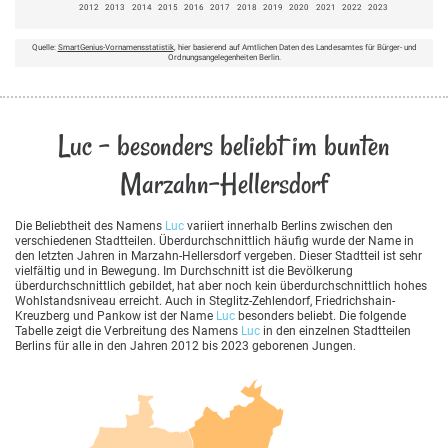
2012
2013
2014
2015
2016
2017
2018
2019
2020
2021
2022
2023
Quelle:
SmartGenius-Vornamensstatistik
, hier basierend auf Amtlichen Daten des Landesamtes für Bürger- und
Ordnungsangelegenheiten Berlin.
Luc - besonders beliebt im bunten
Marzahn-Hellersdorf
Die Beliebtheit des Namens
Luc
variiert innerhalb Berlins zwischen den
verschiedenen Stadtteilen. Überdurchschnittlich häufig wurde der Name in
den letzten Jahren in Marzahn-Hellersdorf vergeben. Dieser Stadtteil ist sehr
vielfältig und in Bewegung. Im Durchschnitt ist die Bevölkerung
überdurchschnittlich gebildet, hat aber noch kein überdurchschnittlich hohes
Wohlstandsniveau erreicht. Auch in Steglitz-Zehlendorf, Friedrichshain-
Kreuzberg und Pankow ist der Name
Luc
besonders beliebt. Die folgende
Tabelle zeigt die Verbreitung des Namens
Luc
in den einzelnen Stadtteilen
Berlins für alle in den Jahren 2012 bis 2023 geborenen Jungen.