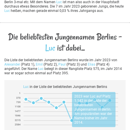
Berlin 3-mal etc. Mit dem Namen
Luc
ist man also auch in der Hauptstadt
durchaus etwas Besonderes. Die 7 im Jahr 2023 geborenen Jungs, die heute
Luc
heißen, machen gerade einmal 0,03 % ihres Jahrgangs aus.
Die beliebtesten Jungennamen Berlins -
Luc
ist dabei...
Die Liste der beliebtesten Jungennamen Berlins wurde im Jahr 2023 von
Alexander
(Platz 1),
Emil
(Platz 2),
Paul
(Platz 3) und
Elias
(Platz 4)
angeführt. Der Name
Luc
belegt in dieser Rangliste Platz 575, im Jahr 2014
war er sogar schon einmal auf Platz 395.
Luc
in der Liste der beliebtesten Jungennamen Berlins
1
2023 war
Luc
auf Platz
370
1.142 in der Liste der
739
beliebtesten
1108
Jungennamen in Berlin.
1477
Am populärsten war der
1846
Name bisher im Jahr
2215
2014.
2584