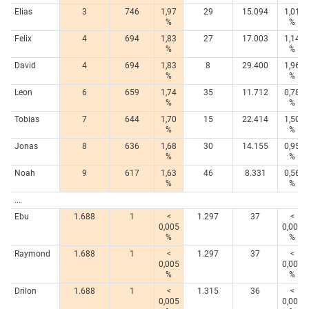
Elias
3
746
1,97
29
15.094
1,01
%
%
Felix
4
694
1,83
27
17.003
1,14
%
%
David
4
694
1,83
8
29.400
1,96
%
%
Leon
6
659
1,74
35
11.712
0,78
%
%
Tobias
7
644
1,70
15
22.414
1,50
%
%
Jonas
8
636
1,68
30
14.155
0,95
%
%
Noah
9
617
1,63
46
8.331
0,56
%
%
...
Ebu
1.688
1
<
1.297
37
<
0,005
0,005
%
%
Raymond
1.688
1
<
1.297
37
<
0,005
0,005
%
%
Drilon
1.688
1
<
1.315
36
<
0,005
0,005