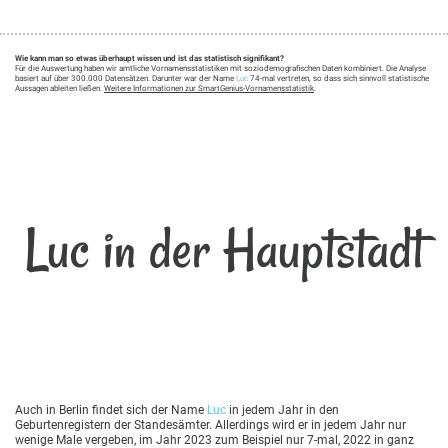
Wie kann man so etwas überhaupt wissen und ist das statistisch signifikant?
Für die Auswertung haben wir amtliche Vornamensstatistiken mit soziodemografischen Daten kombiniert. Die Analyse
basiert auf über 300.000 Datensätzen. Darunter war der Name
Luc
74-mal vertreten, so dass sich sinnvoll statistische
Aussagen ableiten ließen.
Weitere Informationen zur SmartGenius-Vornamensstatistik
.
Luc in der Hauptstadt
Auch in Berlin findet sich der Name
Luc
in jedem Jahr in den
Geburtenregistern der Standesämter. Allerdings wird er in jedem Jahr nur
wenige Male vergeben, im Jahr 2023 zum Beispiel nur 7-mal, 2022 in ganz