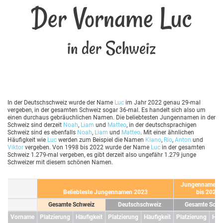
Der Vorname Luc
in der Schweiz
In der Deutschschweiz wurde der Name
Luc
im Jahr 2022 genau 29-mal
vergeben, in der gesamten Schweiz sogar 36-mal. Es handelt sich also um
einen durchaus gebräuchlichen Namen. Die beliebtesten Jungennamen in der
Schweiz sind derzeit
Noah
,
Liam
und
Matteo
, in der deutschsprachigen
Schweiz sind es ebenfalls
Noah
,
Liam
und
Matteo
. Mit einer ähnlichen
Häufigkeit wie
Luc
werden zum Beispiel die Namen
Kiano
,
Rio
,
Anton
und
Viktor
vergeben. Von 1998 bis 2022 wurde der Name
Luc
in der gesamten
Schweiz 1.279-mal vergeben, es gibt derzeit also ungefähr 1.279 junge
Schweizer mit diesem schönen Namen.
Jungennamen 
Beliebteste Jungennamen 2023
bis 2023
Gesamte Schweiz
Deutschschweiz
Gesamte Schw
Vorname
Platzierung
Häufigkeit
Platzierung
Häufigkeit
Platzierung
Häuf