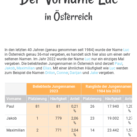
in Österreich
In den letzten 40 Jahren (genau genommen seit 1984) wurde der Name
Luc
in Österreich genau 36-mal vergeben, es handelt sich hier also um einen sehr
seltenen Namen. Im Jahr 2022 wurde der Name
Luc
nur ein einziges Mal
vergeben. Die beliebtesten Jungennamen in Österreich sind derzeit
Paul
,
Jakob
,
Maximilian
und
Elias
. Mit einer ähnlichen Häufigkeit wie
Luc
werden
zum Beispiel die Namen
Drilon
,
Conner
,
Darijan
und
Jake
vergeben.
Beliebteste Jungennamen
Rangliste der Jungennamen
2023
1984 bis 2023
Vorname
Platzierung
Häufigkeit
Anteil
Platzierung
Häufigkeit
Anteil
Paul
81
81
0,21
26
17.940
1,20
%
%
Jakob
1
779
2,06
23
19.002
1,27
%
%
Maximilian
2
771
2,04
14
23.442
1,57
%
%