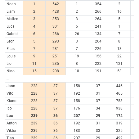
Noah
1
542
1
354
2
10
Liam
2
428
2
266
16
5
Matteo
3
353
3
264
5
6
Luca
4
301
5
241
1
11
Gabriel
6
286
26
134
7
6
Leon
5
293
3
264
8
6
Elias
7
281
7
226
13
5
Louis
9
251
19
156
22
4
Lio
11
235
8
222
121
1
Nino
15
208
10
191
53
3
...
Jano
228
37
158
37
446
Vito
228
37
192
31
465
Kiano
228
37
158
37
753
Rio
228
37
176
34
938
Luc
239
36
207
29
174
1
Anton
239
36
192
31
319
Viktor
239
36
183
33
325
Tian
239
36
207
29
492