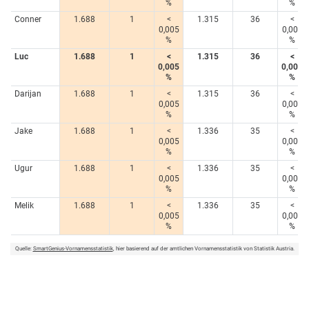
%
%
Conner
1.688
1
<
1.315
36
<
0,005
0,005
%
%
Luc
1.688
1
<
1.315
36
<
0,005
0,005
%
%
Darijan
1.688
1
<
1.315
36
<
0,005
0,005
%
%
Jake
1.688
1
<
1.336
35
<
0,005
0,005
%
%
Ugur
1.688
1
<
1.336
35
<
0,005
0,005
%
%
Melik
1.688
1
<
1.336
35
<
0,005
0,005
%
%
Quelle:
SmartGenius-Vornamensstatistik
, hier basierend auf der amtlichen Vornamensstatistik von Statistik Austria.