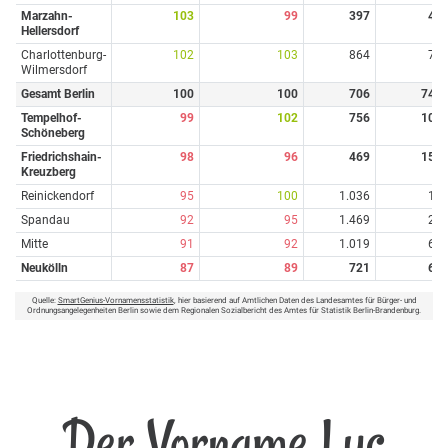
Marzahn-
103
99
397
4
Hellersdorf
Charlottenburg-
102
103
864
7
Wilmersdorf
Gesamt Berlin
100
100
706
74
Tempelhof-
99
102
756
10
Schöneberg
Friedrichshain-
98
96
469
15
Kreuzberg
Reinickendorf
95
100
1.036
1
Spandau
92
95
1.469
2
Mitte
91
92
1.019
6
Neukölln
87
89
721
6
Quelle:
SmartGenius-Vornamensstatistik
, hier basierend auf Amtlichen Daten des Landesamtes für Bürger- und
Ordnungsangelegenheiten Berlin sowie dem Regionalen Sozialbericht des Amtes für Statistik Berlin-Brandenburg.
Der Vorname Luc