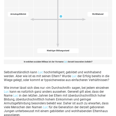
Armutsgefährdet
Wohlhabend
Niedriger Bildungsstand
In welchen sozialen Milieus ist der Vorname
Luc
derzeit besonders beliebt?
Selbstverständlich kann
Luc
hochintelligent, gebildet und wohlhabend
werden. Aber wie ist es mit seinen Eltern? Wurde
Luc
der Erfolg bereits in die
Wiege gelegt, oder kommt er typsicherweise aus einfacheren Verhältnissen?
Wie immer lässt sich dies nur »im Durchschnitt« sagen, bei jedem einzelnen
Luc
kann es natürlich ganz anders aussehen. Generell gilt aber, dass der
Name
Luc
in den letzten Jahren bei Eltern mit überdurchschnittlich hoher
Bildung, überdurchschnittlich hohem Einkommen und geringer
Armutsgefährdung besonders beliebt war. Daher ist auch zu erwarten, dass
viele Menschen den Namen
Luc
für die Generation der derzeit geborenen
Jungen unterbewusst mit einem gebildeten und wohlhabenden Elternhaus
assoziieren.