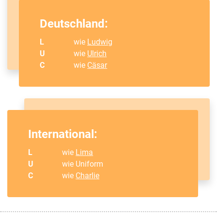
Deutschland:
L
wie
Ludwig
U
wie
Ulrich
C
wie
Cäsar
International:
L
wie
Lima
U
wie Uniform
C
wie
Charlie