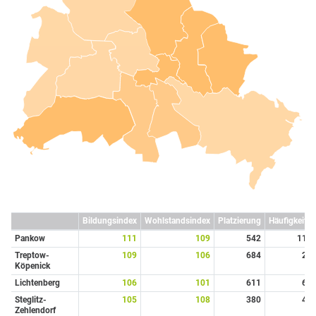
Bildungsindex
Wohlstandsindex
Platzierung
Häufigkeit
Pankow
111
109
542
11
Treptow-
109
106
684
2
Köpenick
Lichtenberg
106
101
611
6
Steglitz-
105
108
380
4
Zehlendorf