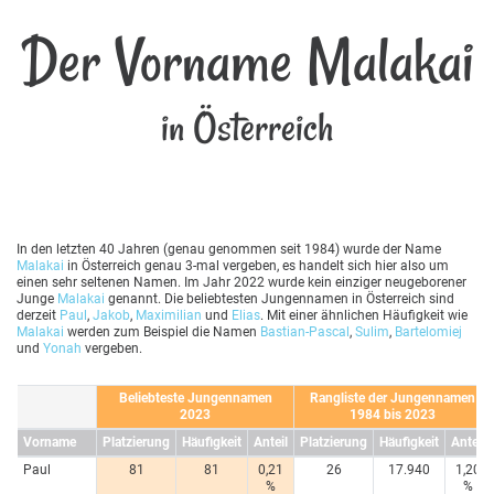
Der Vorname Malakai
in Österreich
In den letzten 40 Jahren (genau genommen seit 1984) wurde der Name
Malakai
in Österreich genau 3-mal vergeben, es handelt sich hier also um
einen sehr seltenen Namen. Im Jahr 2022 wurde kein einziger neugeborener
Junge
Malakai
genannt. Die beliebtesten Jungennamen in Österreich sind
derzeit
Paul
,
Jakob
,
Maximilian
und
Elias
. Mit einer ähnlichen Häufigkeit wie
Malakai
werden zum Beispiel die Namen
Bastian-Pascal
,
Sulim
,
Bartelomiej
und
Yonah
vergeben.
Beliebteste Jungennamen
Rangliste der Jungennamen
2023
1984 bis 2023
Vorname
Platzierung
Häufigkeit
Anteil
Platzierung
Häufigkeit
Anteil
Paul
81
81
0,21
26
17.940
1,20
%
%