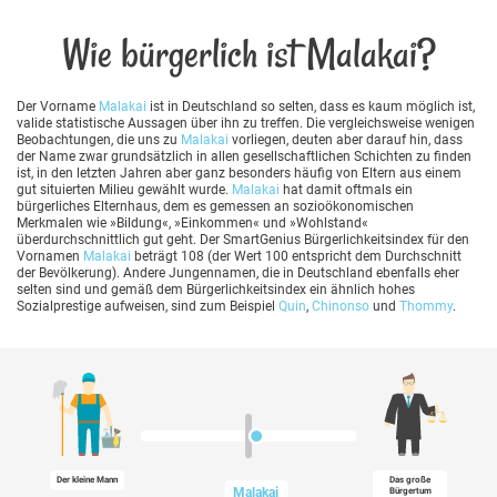
Wie bürgerlich ist Malakai?
Der Vorname
Malakai
ist in Deutschland so selten, dass es kaum möglich ist,
valide statistische Aussagen über ihn zu treffen. Die vergleichsweise wenigen
Beobachtungen, die uns zu
Malakai
vorliegen, deuten aber darauf hin, dass
der Name zwar grundsätzlich in allen gesellschaftlichen Schichten zu finden
ist, in den letzten Jahren aber ganz besonders häufig von Eltern aus einem
gut situierten Milieu gewählt wurde.
Malakai
hat damit oftmals ein
bürgerliches Elternhaus, dem es gemessen an sozioökonomischen
Merkmalen wie »Bildung«, »Einkommen« und »Wohlstand«
überdurchschnittlich gut geht. Der SmartGenius Bürgerlichkeitsindex für den
Vornamen
Malakai
beträgt 108 (der Wert 100 entspricht dem Durchschnitt
der Bevölkerung). Andere Jungennamen, die in Deutschland ebenfalls eher
selten sind und gemäß dem Bürgerlichkeitsindex ein ähnlich hohes
Sozialprestige aufweisen, sind zum Beispiel
Quin
,
Chinonso
und
Thommy
.
Der kleine Mann
Das große
Malakai
Bürgertum