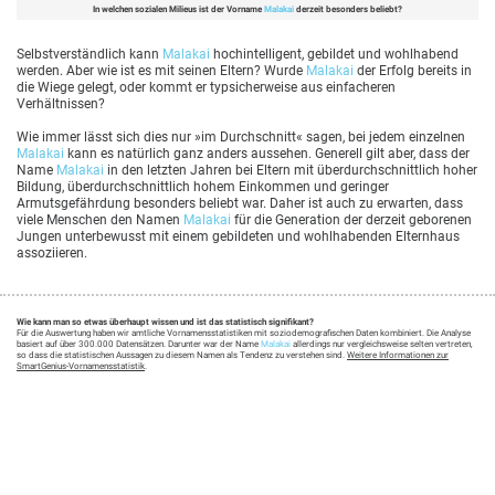
In welchen sozialen Milieus ist der Vorname
Malakai
derzeit besonders beliebt?
Selbstverständlich kann
Malakai
hochintelligent, gebildet und wohlhabend
werden. Aber wie ist es mit seinen Eltern? Wurde
Malakai
der Erfolg bereits in
die Wiege gelegt, oder kommt er typsicherweise aus einfacheren
Verhältnissen?
Wie immer lässt sich dies nur »im Durchschnitt« sagen, bei jedem einzelnen
Malakai
kann es natürlich ganz anders aussehen. Generell gilt aber, dass der
Name
Malakai
in den letzten Jahren bei Eltern mit überdurchschnittlich hoher
Bildung, überdurchschnittlich hohem Einkommen und geringer
Armutsgefährdung besonders beliebt war. Daher ist auch zu erwarten, dass
viele Menschen den Namen
Malakai
für die Generation der derzeit geborenen
Jungen unterbewusst mit einem gebildeten und wohlhabenden Elternhaus
assoziieren.
Wie kann man so etwas überhaupt wissen und ist das statistisch signifikant?
Für die Auswertung haben wir amtliche Vornamensstatistiken mit soziodemografischen Daten kombiniert. Die Analyse
basiert auf über 300.000 Datensätzen. Darunter war der Name
Malakai
allerdings nur vergleichsweise selten vertreten,
so dass die statistischen Aussagen zu diesem Namen als Tendenz zu verstehen sind.
Weitere Informationen zur
SmartGenius-Vornamensstatistik
.