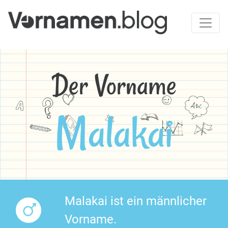
Der Vorname
Malakai
Malakai ist ein männlicher
Vorname.