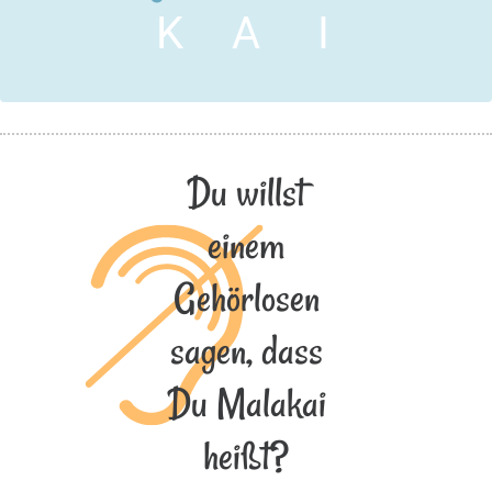
K
A
I
Du willst
einem
Gehörlosen
sagen, dass
Du Malakai
heißt?