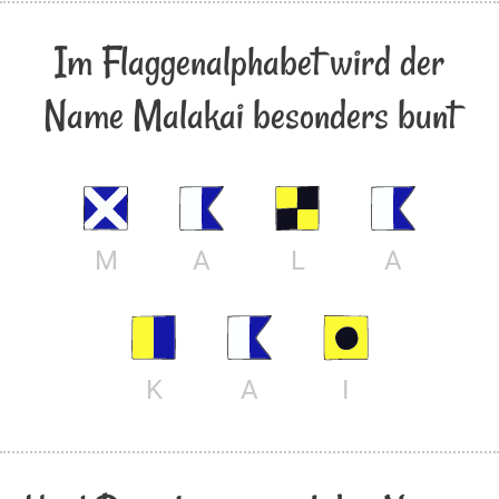
Im Flaggenalphabet wird der
Name Malakai besonders bunt
M
A
L
A
K
A
I