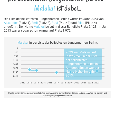
Malakai
ist dabei...
Die Liste der beliebtesten Jungennamen Berlins wurde im Jahr 2023 von
Alexander
(Platz 1),
Emil
(Platz 2),
Paul
(Platz 3) und
Elias
(Platz 4)
angeführt. Der Name
Malakai
belegt in dieser Rangliste Platz 2.123, im Jahr
2013 war er sogar schon einmal auf Platz 1.972.
Malakai
in der Liste der beliebtesten Jungennamen Berlins
1
2023 war
Malakai
auf
375
Platz 2.240 in der Liste
749
der beliebtesten
1123
Jungennamen in Berlin.
1497
Am populärsten war der
1871
Name bisher im Jahr
2245
2013.
2619
2012
2013
2014
2015
2016
2017
2018
2019
2020
2021
2022
2023
Quelle:
SmartGenius-Vornamensstatistik
, hier basierend auf Amtlichen Daten des Landesamtes für Bürger- und
Ordnungsangelegenheiten Berlin.