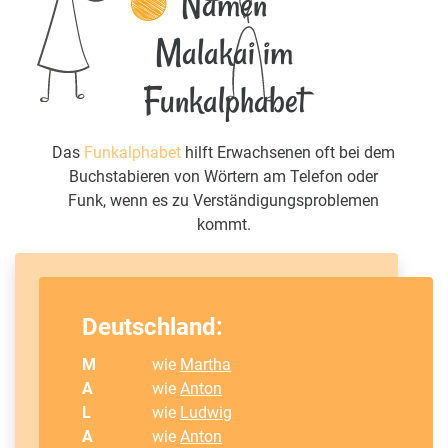
Namen
Malakai im
Funkalphabet
Das
Funkalphabet
hilft Erwachsenen oft bei dem
Buchstabieren von Wörtern am Telefon oder
Funk, wenn es zu Verständigungsproblemen
kommt.
Deutschland:
M
wie
Martha
A
wie
Anton
L
wie
Ludwig
A
wie
Anton