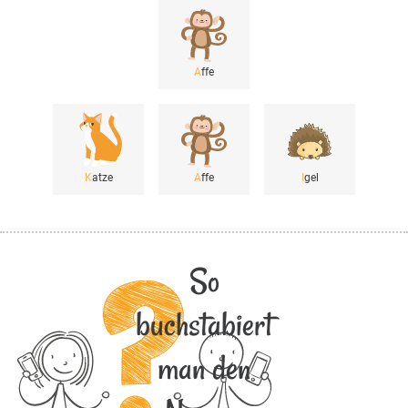
A
ffe
K
atze
A
ffe
I
gel
So
buchstabiert
man den