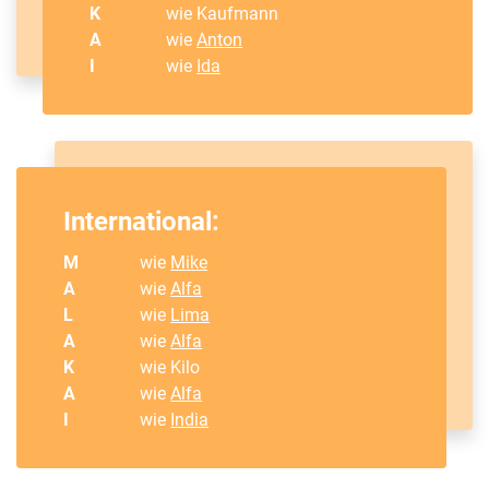
K
wie Kaufmann
A
wie
Anton
I
wie
Ida
International:
M
wie
Mike
A
wie
Alfa
L
wie
Lima
A
wie
Alfa
K
wie Kilo
A
wie
Alfa
I
wie
India