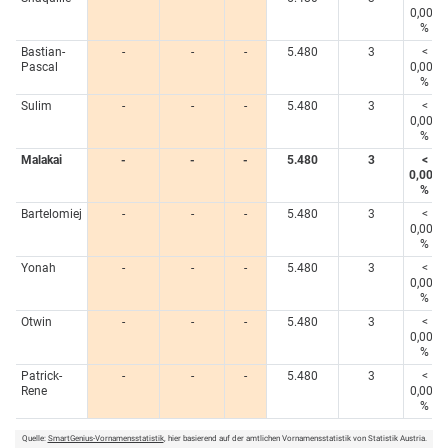
0,005
%
Bastian-
-
-
-
5.480
3
<
Pascal
0,005
%
Sulim
-
-
-
5.480
3
<
0,005
%
Malakai
-
-
-
5.480
3
<
0,005
%
Bartelomiej
-
-
-
5.480
3
<
0,005
%
Yonah
-
-
-
5.480
3
<
0,005
%
Otwin
-
-
-
5.480
3
<
0,005
%
Patrick-
-
-
-
5.480
3
<
Rene
0,005
%
Quelle:
SmartGenius-Vornamensstatistik
, hier basierend auf der amtlichen Vornamensstatistik von Statistik Austria.