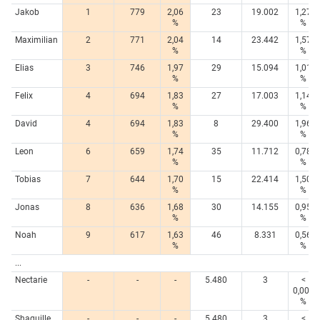
Jakob
1
779
2,06
23
19.002
1,27
%
%
Maximilian
2
771
2,04
14
23.442
1,57
%
%
Elias
3
746
1,97
29
15.094
1,01
%
%
Felix
4
694
1,83
27
17.003
1,14
%
%
David
4
694
1,83
8
29.400
1,96
%
%
Leon
6
659
1,74
35
11.712
0,78
%
%
Tobias
7
644
1,70
15
22.414
1,50
%
%
Jonas
8
636
1,68
30
14.155
0,95
%
%
Noah
9
617
1,63
46
8.331
0,56
%
%
...
Nectarie
-
-
-
5.480
3
<
0,005
%
Shaquille
-
-
-
5.480
3
<