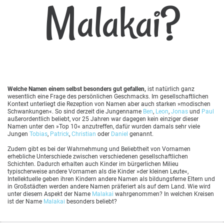
Malakai?
Welche Namen einem selbst besonders gut gefallen,
ist natürlich ganz
wesentlich eine Frage des persönlichen Geschmacks. Im gesellschaftlichen
Kontext unterliegt die Rezeption von Namen aber auch starken »modischen
Schwankungen«. So sind derzeit die Jungenname
Ben
,
Leon
,
Jonas
und
Paul
außerordentlich beliebt, vor 25 Jahren war dagegen kein einziger dieser
Namen unter den »Top 10« anzutreffen, dafür wurden damals sehr viele
Jungen
Tobias
,
Patrick
,
Christian
oder
Daniel
genannt.
Zudem gibt es bei der Wahrnehmung und Beliebtheit von Vornamen
erhebliche Unterschiede zwischen verschiedenen gesellschaftlichen
Schichten. Dadurch erhalten auch Kinder im bürgerlichen Milieu
typischerweise andere Vornamen als die Kinder »der kleinen Leute«,
Intellektuelle geben ihren Kindern andere Namen als bildungsferne Eltern und
in Großstädten werden andere Namen präferiert als auf dem Land. Wie wird
unter diesem Aspekt der Name
Malakai
wahrgenommen? In welchen Kreisen
ist der Name
Malakai
besonders beliebt?