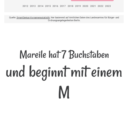
2012
2013
2014
2015
2016
2017
2018
2019
2020
2021
2022
2023
Quelle:
SmartGenius-Vornamensstatistik
, hier basierend auf Amtlichen Daten des Landesamtes für Bürger- und
Ordnungsangelegenheiten Berlin.
Mareile hat 7 Buchstaben
und beginnt mit einem
M