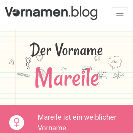
Der Vorname
Mareile
Mareile ist ein weiblicher
Vorname.