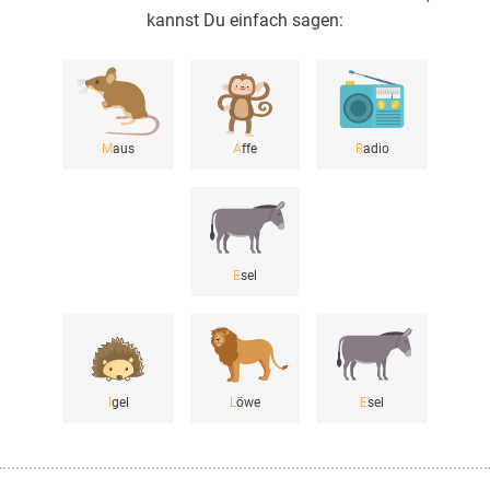
kannst Du einfach sagen:
M
aus
A
ffe
R
adio
E
sel
I
gel
L
öwe
E
sel