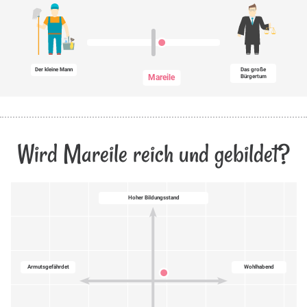
Der kleine Mann
Das große
Mareile
Bürgertum
Wird Mareile reich und gebildet?
Hoher Bildungsstand
Armutsgefährdet
Wohlhabend