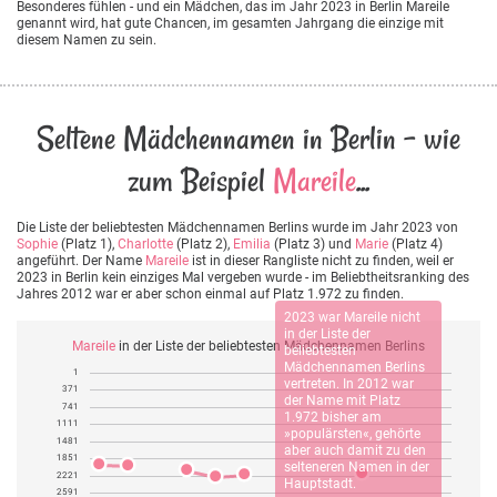
Besonderes fühlen - und ein Mädchen, das im Jahr 2023 in Berlin Mareile
genannt wird, hat gute Chancen, im gesamten Jahrgang die einzige mit
diesem Namen zu sein.
Seltene Mädchennamen in Berlin - wie
zum Beispiel
Mareile
...
Die Liste der beliebtesten Mädchennamen Berlins wurde im Jahr 2023 von
Sophie
(Platz 1),
Charlotte
(Platz 2),
Emilia
(Platz 3) und
Marie
(Platz 4)
angeführt. Der Name
Mareile
ist in dieser Rangliste nicht zu finden, weil er
2023 in Berlin kein einziges Mal vergeben wurde - im Beliebtheitsranking des
Jahres 2012 war er aber schon einmal auf Platz 1.972 zu finden.
2023 war
Mareile
nicht
in der Liste der
Mareile
in der Liste der beliebtesten Mädchennamen Berlins
beliebtesten
Mädchennamen Berlins
1
vertreten. In 2012 war
371
der Name mit Platz
741
1.972 bisher am
1111
»populärsten«, gehörte
1481
aber auch damit zu den
1851
selteneren Namen in der
2221
Hauptstadt.
2591