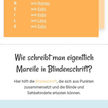
R
wie
Romeo
E
wie
Echo
I
wie
India
L
wie
Lima
E
wie
Echo
Wie schreibt man eigentlich
Mareile in Blindenschrift?
Hier hilft die
Brailleschrift
, die sich aus Punkten
zusammensetzt und die Blinde und
Sehbehinderte ertasten können.