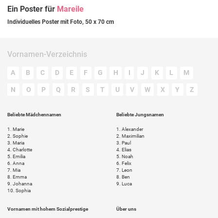
Ein Poster für
Mareile
Individuelles Poster mit Foto, 50 x 70 cm
Vornamen-Verzeichnis
A
B
C
D
E
F
G
H
I
J
K
L
M
N
O
P
Q
R
S
T
U
V
W
X
Y
Z
Beliebte Mädchennamen
Beliebte Jungsnamen
1.
Marie
1.
Alexander
2.
Sophie
2.
Maximilian
3.
Maria
3.
Paul
4.
Charlotte
4.
Elias
5.
Emilia
5.
Noah
6.
Anna
6.
Felix
7.
Mia
7.
Leon
8.
Emma
8.
Ben
9.
Johanna
9.
Luca
10.
Sophia
Vornamen mit hohem Sozialprestige
Über uns