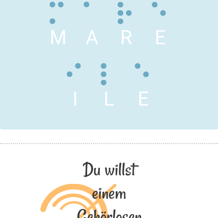
M
A
R
E
I
L
E
Du willst
einem
Gehörlosen