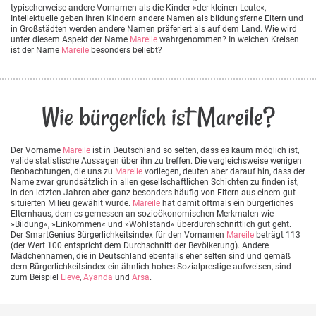
typischerweise andere Vornamen als die Kinder »der kleinen Leute«,
Intellektuelle geben ihren Kindern andere Namen als bildungsferne Eltern und
in Großstädten werden andere Namen präferiert als auf dem Land. Wie wird
unter diesem Aspekt der Name
Mareile
wahrgenommen? In welchen Kreisen
ist der Name
Mareile
besonders beliebt?
Wie bürgerlich ist Mareile?
Der Vorname
Mareile
ist in Deutschland so selten, dass es kaum möglich ist,
valide statistische Aussagen über ihn zu treffen. Die vergleichsweise wenigen
Beobachtungen, die uns zu
Mareile
vorliegen, deuten aber darauf hin, dass der
Name zwar grundsätzlich in allen gesellschaftlichen Schichten zu finden ist,
in den letzten Jahren aber ganz besonders häufig von Eltern aus einem gut
situierten Milieu gewählt wurde.
Mareile
hat damit oftmals ein bürgerliches
Elternhaus, dem es gemessen an sozioökonomischen Merkmalen wie
»Bildung«, »Einkommen« und »Wohlstand« überdurchschnittlich gut geht.
Der SmartGenius Bürgerlichkeitsindex für den Vornamen
Mareile
beträgt 113
(der Wert 100 entspricht dem Durchschnitt der Bevölkerung). Andere
Mädchennamen, die in Deutschland ebenfalls eher selten sind und gemäß
dem Bürgerlichkeitsindex ein ähnlich hohes Sozialprestige aufweisen, sind
zum Beispiel
Lieve
,
Ayanda
und
Arsa
.