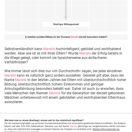
Niedriger Bildungsstand
In welchen sozialen Milieus ist der Vorname
Mareile
derzeit besonders beliebt?
Selbstverständlich kann
Mareile
hochintelligent, gebildet und wohlhabend
werden. Aber wie ist es mit ihren Eltern? Wurde
Mareile
der Erfolg bereits in
die Wiege gelegt, oder kommt sie typsicherweise aus einfacheren
Verhältnissen?
Wie immer lässt sich dies nur »im Durchschnitt« sagen, bei jeder einzelnen
Mareile
kann es natürlich ganz anders aussehen. Generell gilt aber, dass der
Name
Mareile
in den letzten Jahren bei Eltern mit überdurchschnittlich hoher
Bildung, überdurchschnittlich hohem Einkommen und geringer
Armutsgefährdung besonders beliebt war. Daher ist auch zu erwarten, dass
viele Menschen den Namen
Mareile
für die Generation der derzeit geborenen
Mädchen unterbewusst mit einem gebildeten und wohlhabenden Elternhaus
assoziieren.
Wie kann man so etwas überhaupt wissen und ist das statistisch signifikant?
Für die Auswertung haben wir amtliche Vornamensstatistiken mit soziodemografischen Daten kombiniert. Die Analyse
basiert auf über 300.000 Datensätzen. Darunter war der Name
Mareile
allerdings nur vergleichsweise selten vertreten,
so dass die statistischen Aussagen zu diesem Namen als Tendenz zu verstehen sind.
Weitere Informationen zur