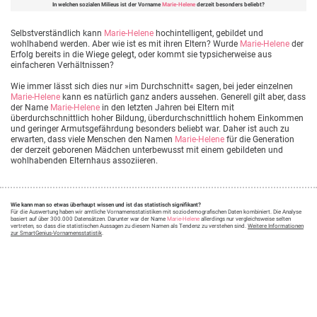
In welchen sozialen Milieus ist der Vorname
Marie-Helene
derzeit besonders beliebt?
Selbstverständlich kann
Marie-Helene
hochintelligent, gebildet und
wohlhabend werden. Aber wie ist es mit ihren Eltern? Wurde
Marie-Helene
der
Erfolg bereits in die Wiege gelegt, oder kommt sie typsicherweise aus
einfacheren Verhältnissen?
Wie immer lässt sich dies nur »im Durchschnitt« sagen, bei jeder einzelnen
Marie-Helene
kann es natürlich ganz anders aussehen. Generell gilt aber, dass
der Name
Marie-Helene
in den letzten Jahren bei Eltern mit
überdurchschnittlich hoher Bildung, überdurchschnittlich hohem Einkommen
und geringer Armutsgefährdung besonders beliebt war. Daher ist auch zu
erwarten, dass viele Menschen den Namen
Marie-Helene
für die Generation
der derzeit geborenen Mädchen unterbewusst mit einem gebildeten und
wohlhabenden Elternhaus assoziieren.
Wie kann man so etwas überhaupt wissen und ist das statistisch signifikant?
Für die Auswertung haben wir amtliche Vornamensstatistiken mit soziodemografischen Daten kombiniert. Die Analyse
basiert auf über 300.000 Datensätzen. Darunter war der Name
Marie-Helene
allerdings nur vergleichsweise selten
vertreten, so dass die statistischen Aussagen zu diesem Namen als Tendenz zu verstehen sind.
Weitere Informationen
zur SmartGenius-Vornamensstatistik
.