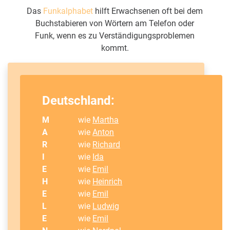
Das
Funkalphabet
hilft Erwachsenen oft bei dem
Buchstabieren von Wörtern am Telefon oder
Funk, wenn es zu Verständigungsproblemen
kommt.
Deutschland:
M
wie
Martha
A
wie
Anton
R
wie
Richard
I
wie
Ida
E
wie
Emil
H
wie
Heinrich
E
wie
Emil
L
wie
Ludwig
E
wie
Emil