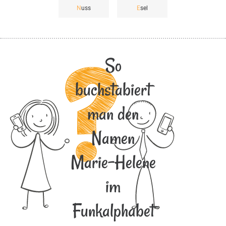
N
uss
E
sel
So
buchstabiert
man den
Namen
Marie-Helene
im
Funkalphabet