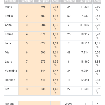
Vorname
Platzierung
Häufigkeit
Anteil
Platzierung
Häufigkeit
Anteil
Marie
1
795
2,15
24
11.234
0,80
%
%
Emilia
2
689
1,86
50
7.733
0,55
%
%
Anna
3
684
1,85
2
31.037
2,20
%
%
Emma
4
671
1,81
25
10.917
0,78
%
%
Lena
5
627
1,69
7
18.514
1,31
%
%
Mia
6
596
1,61
48
7.914
0,56
%
%
Laura
7
575
1,55
6
18.860
1,34
%
%
Valentina
8
544
1,47
34
9.254
0,66
%
%
Hannah
9
541
1,46
18
12.341
0,88
%
%
Lea
10
536
1,45
22
11.603
0,82
%
%
...
Rehana
-
-
-
2.998
11
<