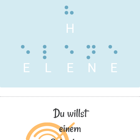
H
E
L
E
N
E
Du willst
einem