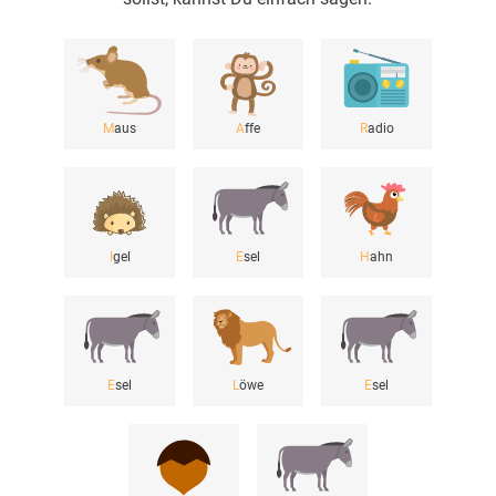
M
aus
A
ffe
R
adio
I
gel
E
sel
H
ahn
E
sel
L
öwe
E
sel