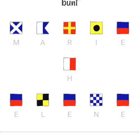
bunt
M
A
R
I
E
H
E
L
E
N
E