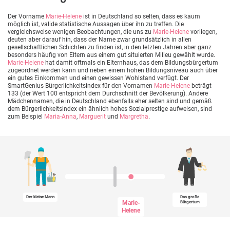
Der Vorname
Marie-Helene
ist in Deutschland so selten, dass es kaum
möglich ist, valide statistische Aussagen über ihn zu treffen. Die
vergleichsweise wenigen Beobachtungen, die uns zu
Marie-Helene
vorliegen,
deuten aber darauf hin, dass der Name zwar grundsätzlich in allen
gesellschaftlichen Schichten zu finden ist, in den letzten Jahren aber ganz
besonders häufig von Eltern aus einem gut situierten Milieu gewählt wurde.
Marie-Helene
hat damit oftmals ein Elternhaus, das dem Bildungsbürgertum
zugeordnet werden kann und neben einem hohen Bildungsniveau auch über
ein gutes Einkommen und einen gewissen Wohlstand verfügt. Der
SmartGenius Bürgerlichkeitsindex für den Vornamen
Marie-Helene
beträgt
133 (der Wert 100 entspricht dem Durchschnitt der Bevölkerung). Andere
Mädchennamen, die in Deutschland ebenfalls eher selten sind und gemäß
dem Bürgerlichkeitsindex ein ähnlich hohes Sozialprestige aufweisen, sind
zum Beispiel
Maria-Anna
,
Marguerit
und
Margretha
.
Der kleine Mann
Das große
Marie-
Bürgertum
Helene