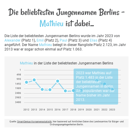
Die beliebtesten Jungennamen Berlins -
Mathieu
ist dabei...
Die Liste der beliebtesten Jungennamen Berlins wurde im Jahr 2023 von
Alexander
(Platz 1),
Emil
(Platz 2),
Paul
(Platz 3) und
Elias
(Platz 4)
angeführt. Der Name
Mathieu
belegt in dieser Rangliste Platz 2.123, im Jahr
2013 war er sogar schon einmal auf Platz 1.063.
Mathieu
in der Liste der beliebtesten Jungennamen Berlins
1
2023 war
Mathieu
auf
498
Platz 1.483 in der Liste
995
der beliebtesten
1492
Jungennamen in Berlin.
1989
Am populärsten war der
2486
Name bisher im Jahr
2983
2013.
3480
2012
2013
2014
2015
2016
2017
2018
2019
2020
2021
2022
2023
Quelle:
SmartGenius-Vornamensstatistik
, hier basierend auf Amtlichen Daten des Landesamtes für Bürger- und
Ordnungsangelegenheiten Berlin.