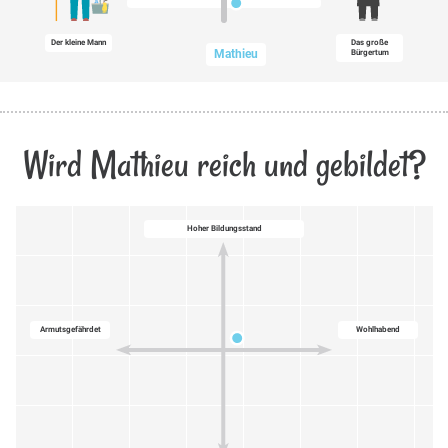
Der kleine Mann
Das große
Mathieu
Bürgertum
Wird Mathieu reich und gebildet?
Hoher Bildungsstand
Armutsgefährdet
Wohlhabend