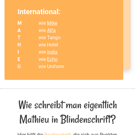
International:
M
wie
Mike
A
wie
Alfa
T
wie Tango
H
wie Hotel
I
wie
India
E
wie
Echo
U
wie Uniform
Wie schreibt man eigentlich
Mathieu in Blindenschrift?
Hier hilft die
Brailleschrift
, die sich aus Punkten