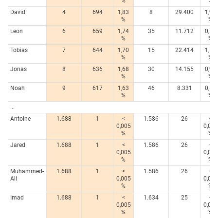
%
%
David
4
694
1,83
8
29.400
1,96
%
%
Leon
6
659
1,74
35
11.712
0,78
%
%
Tobias
7
644
1,70
15
22.414
1,50
%
%
Jonas
8
636
1,68
30
14.155
0,95
%
%
Noah
9
617
1,63
46
8.331
0,56
%
%
...
Antoine
1.688
1
<
1.586
26
<
0,005
0,005
%
%
Jared
1.688
1
<
1.586
26
<
0,005
0,005
%
%
Muhammed-
1.688
1
<
1.586
26
<
Ali
0,005
0,005
%
%
Imad
1.688
1
<
1.634
25
<
0,005
0,005
%
%