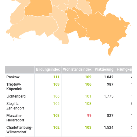
Bildungsindex
Wohlstandsindex
Platzierung
Häufigkeit
Pankow
111
109
1.042
4
Treptow-
109
106
987
1
Köpenick
Lichtenberg
106
101
1.775
1
Steglitz-
105
108
-
0
Zehlendorf
Marzahn-
103
99
827
1
Hellersdorf
Charlottenburg-
102
103
1.524
3
Wilmersdorf