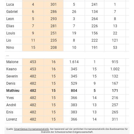
Luca
4
301
5
241
1
11
Gabriel
6
286
26
134
7
6
Leon
5
293
3
264
8
6
Elias
7
281
7
226
13
5
Louis
9
251
19
156
22
4
Lio
11
235
8
222
121
1
Nino
15
208
10
191
53
3
...
Malone
453
16
1.614
1
915
Keano
453
16
345
15
1.002
Severin
482
15
345
15
132
1
Denis
482
15
529
9
167
1
Mathieu
482
15
804
5
171
1
Yves
482
15
366
14
216
André
482
15
383
13
257
Enis
482
15
383
13
265
Lorenz
482
15
366
14
311
Quelle:
SmartGenius-Vornamensstatistik
, hier basierend auf der amtlichen Vornamensstatistik des Bundesamtes für
Statistik der Schweizerischen Eidgenossenschaft.