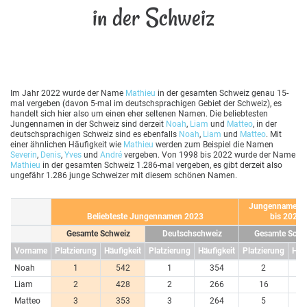
in der Schweiz
Im Jahr 2022 wurde der Name
Mathieu
in der gesamten Schweiz genau 15-
mal vergeben (davon 5-mal im deutschsprachigen Gebiet der Schweiz), es
handelt sich hier also um einen eher seltenen Namen. Die beliebtesten
Jungennamen in der Schweiz sind derzeit
Noah
,
Liam
und
Matteo
, in der
deutschsprachigen Schweiz sind es ebenfalls
Noah
,
Liam
und
Matteo
. Mit
einer ähnlichen Häufigkeit wie
Mathieu
werden zum Beispiel die Namen
Severin
,
Denis
,
Yves
und
André
vergeben. Von 1998 bis 2022 wurde der Name
Mathieu
in der gesamten Schweiz 1.286-mal vergeben, es gibt derzeit also
ungefähr 1.286 junge Schweizer mit diesem schönen Namen.
Jungennamen 
Beliebteste Jungennamen 2023
bis 2023
Gesamte Schweiz
Deutschschweiz
Gesamte Schw
Vorname
Platzierung
Häufigkeit
Platzierung
Häufigkeit
Platzierung
Häuf
Noah
1
542
1
354
2
10
Liam
2
428
2
266
16
5
Matteo
3
353
3
264
5
6