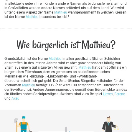
Intellektuelle geben ihren Kindern andere Namen als bildungsferne Eltern und
in Großstädten werden andere Namen präferiert als auf dem Land. Wie wird
unter diesem Aspekt der Name
Mathieu
wahrgenommen? In welchen Kreisen
ist der Name
Mathieu
besonders beliebt?
Wie bürgerlich ist Mathieu?
Grundsätzlich ist der Name
Mathieu
in allen gesellschaftlichen Schichten
anzutreffen, in den letzten Jahren wird er aber ganz besonders häufig von
Eltern aus einem gut situierten Milieu gewählt.
Mathieu
hat damit oftmals ein
bürgerliches Elternhaus, dem es gemessen an sozioökonomischen
Merkmalen wie »Bildung«, »Einkommen« und »Wohlstand«
überdurchschnittlich gut geht. Der SmartGenius Bürgerlichkeitsindex für den
Vornamen
Mathieu
beträgt 112 (der Wert 100 entspricht dem Durchschnitt
der Bevölkerung). Andere Jungennamen, die gemäß dem Bürgerlichkeitsindex
ein ähnlich hohes Sozialprestige aufweisen, sind zum Beispiel
Lieven
,
Ferenc
und
Axel
.