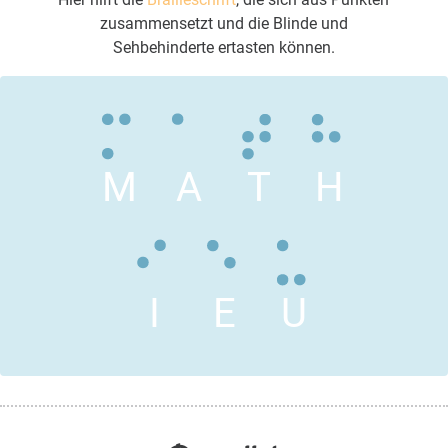
zusammensetzt und die Blinde und
Sehbehinderte ertasten können.
M
A
T
H
I
E
U