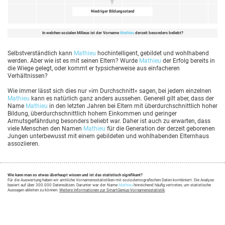
Niedriger Bildungsstand
In welchen sozialen Milieus ist der Vorname
Mathieu
derzeit besonders beliebt?
Selbstverständlich kann
Mathieu
hochintelligent, gebildet und wohlhabend
werden. Aber wie ist es mit seinen Eltern? Wurde
Mathieu
der Erfolg bereits in
die Wiege gelegt, oder kommt er typsicherweise aus einfacheren
Verhältnissen?
Wie immer lässt sich dies nur »im Durchschnitt« sagen, bei jedem einzelnen
Mathieu
kann es natürlich ganz anders aussehen. Generell gilt aber, dass der
Name
Mathieu
in den letzten Jahren bei Eltern mit überdurchschnittlich hoher
Bildung, überdurchschnittlich hohem Einkommen und geringer
Armutsgefährdung besonders beliebt war. Daher ist auch zu erwarten, dass
viele Menschen den Namen
Mathieu
für die Generation der derzeit geborenen
Jungen unterbewusst mit einem gebildeten und wohlhabenden Elternhaus
assoziieren.
Wie kann man so etwas überhaupt wissen und ist das statistisch signifikant?
Für die Auswertung haben wir amtliche Vornamensstatistiken mit soziodemografischen Daten kombiniert. Die Analyse
basiert auf über 300.000 Datensätzen. Darunter war der Name
Mathieu
hinreichend häufig vertreten, um statistische
Aussagen ableiten zu können.
Weitere Informationen zur SmartGenius-Vornamensstatistik
.