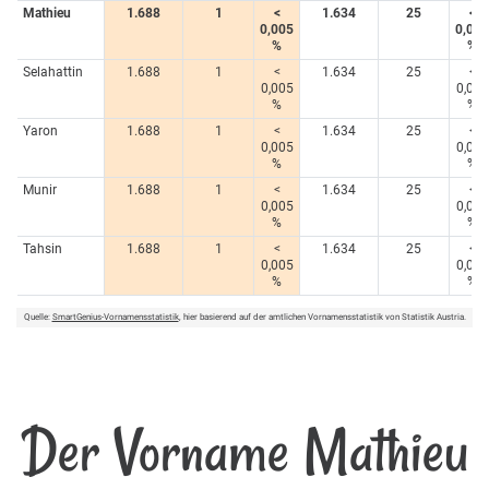
Mathieu
1.688
1
<
1.634
25
<
0,005
0,005
%
%
Selahattin
1.688
1
<
1.634
25
<
0,005
0,005
%
%
Yaron
1.688
1
<
1.634
25
<
0,005
0,005
%
%
Munir
1.688
1
<
1.634
25
<
0,005
0,005
%
%
Tahsin
1.688
1
<
1.634
25
<
0,005
0,005
%
%
Quelle:
SmartGenius-Vornamensstatistik
, hier basierend auf der amtlichen Vornamensstatistik von Statistik Austria.
Der Vorname Mathieu