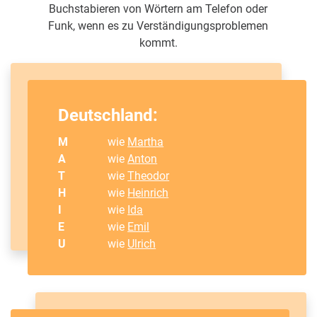
Buchstabieren von Wörtern am Telefon oder
Funk, wenn es zu Verständigungsproblemen
kommt.
Deutschland:
M
wie
Martha
A
wie
Anton
T
wie
Theodor
H
wie
Heinrich
I
wie
Ida
E
wie
Emil
U
wie
Ulrich