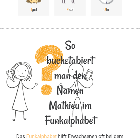
I
gel
E
sel
U
hr
So
buchstabiert
man den
Namen
Mathieu im
Funkalphabet
Das
Funkalphabet
hilft Erwachsenen oft bei dem