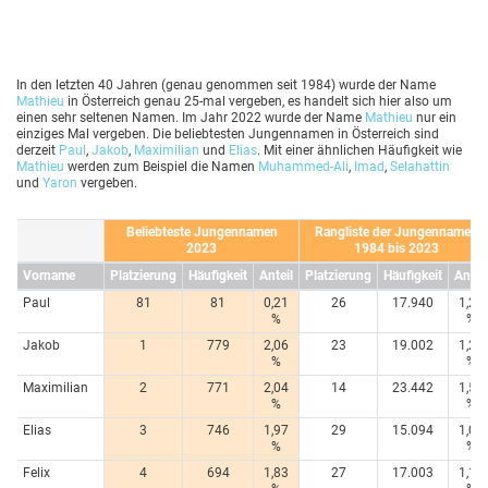
In den letzten 40 Jahren (genau genommen seit 1984) wurde der Name
Mathieu
in Österreich genau 25-mal vergeben, es handelt sich hier also um
einen sehr seltenen Namen. Im Jahr 2022 wurde der Name
Mathieu
nur ein
einziges Mal vergeben. Die beliebtesten Jungennamen in Österreich sind
derzeit
Paul
,
Jakob
,
Maximilian
und
Elias
. Mit einer ähnlichen Häufigkeit wie
Mathieu
werden zum Beispiel die Namen
Muhammed-Ali
,
Imad
,
Selahattin
und
Yaron
vergeben.
Beliebteste Jungennamen
Rangliste der Jungennamen
2023
1984 bis 2023
Vorname
Platzierung
Häufigkeit
Anteil
Platzierung
Häufigkeit
Anteil
Paul
81
81
0,21
26
17.940
1,20
%
%
Jakob
1
779
2,06
23
19.002
1,27
%
%
Maximilian
2
771
2,04
14
23.442
1,57
%
%
Elias
3
746
1,97
29
15.094
1,01
%
%
Felix
4
694
1,83
27
17.003
1,14