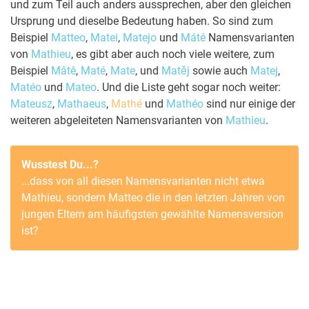
und zum Teil auch anders aussprechen, aber den gleichen
Ursprung und dieselbe Bedeutung haben. So sind zum
Beispiel
Matteo
,
Matei
,
Matejo
und
Máté
Namensvarianten
von
Mathieu
, es gibt aber auch noch viele weitere, zum
Beispiel
Mâtê
,
Maté
,
Mate
, und
Matěj
sowie auch
Matej
,
Matéo
und
Mateo
. Und die Liste geht sogar noch weiter:
Mateusz
,
Mathaeus
,
Mathé
und
Mathéo
sind nur einige der
weiteren abgeleiteten Namensvarianten von
Mathieu
.
Wusstest Du...?
...dass von all diesen Namensvarianten nicht etwa
Mathieu
, sondern
Matteo
die in den letzten Jahren von
jungen Eltern am häufigsten gewählte Namensversion
ist?