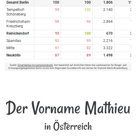
Gesamt Berlin
100
100
1.806
19
Tempelhof-
99
102
2.140
2
Schöneberg
Friedrichshain-
98
96
2.864
1
Kreuzberg
Reinickendorf
95
100
670
2
Spandau
92
95
2.216
1
Mitte
91
92
3.322
1
Neukölln
87
89
1.498
2
Quelle:
SmartGenius-Vornamensstatistik
, hier basierend auf Amtlichen Daten des Landesamtes für Bürger- und
Ordnungsangelegenheiten Berlin sowie dem Regionalen Sozialbericht des Amtes für Statistik Berlin-Brandenburg.
Der Vorname Mathieu
in Österreich