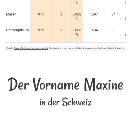
%
0,0
%
Marah
975
3
0,008
1.597
34
<
%
0,0
%
Ümmügülsüm
975
3
0,008
1.634
33
<
%
0,0
%
Quelle:
SmartGenius-Vornamensstatistik
, hier basierend auf der amtlichen Vornamensstatistik von Statistik Austria.
Der Vorname Maxine
in der Schweiz