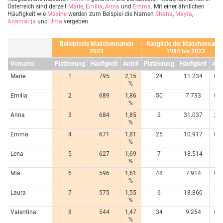
Österreich sind derzeit
Marie
,
Emilia
,
Anna
und
Emma
. Mit einer ähnlichen
Häufigkeit wie
Maxine
werden zum Beispiel die Namen
Shana
,
Mayra
,
Anamarija
und
Uma
vergeben.
Beliebteste Mädchennamen
Rangliste der Mädchenname
2023
1984 bis 2023
Vorname
Platzierung
Häufigkeit
Anteil
Platzierung
Häufigkeit
Ante
Marie
1
795
2,15
24
11.234
0,8
%
%
Emilia
2
689
1,86
50
7.733
0,5
%
%
Anna
3
684
1,85
2
31.037
2,2
%
%
Emma
4
671
1,81
25
10.917
0,7
%
%
Lena
5
627
1,69
7
18.514
1,3
%
%
Mia
6
596
1,61
48
7.914
0,5
%
%
Laura
7
575
1,55
6
18.860
1,3
%
%
Valentina
8
544
1,47
34
9.254
0,6
%
%