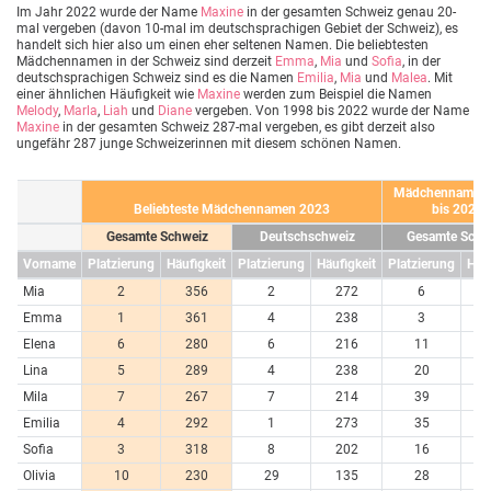
Im Jahr 2022 wurde der Name
Maxine
in der gesamten Schweiz genau 20-
mal vergeben (davon 10-mal im deutschsprachigen Gebiet der Schweiz), es
handelt sich hier also um einen eher seltenen Namen. Die beliebtesten
Mädchennamen in der Schweiz sind derzeit
Emma
,
Mia
und
Sofia
, in der
deutschsprachigen Schweiz sind es die Namen
Emilia
,
Mia
und
Malea
. Mit
einer ähnlichen Häufigkeit wie
Maxine
werden zum Beispiel die Namen
Melody
,
Marla
,
Liah
und
Diane
vergeben. Von 1998 bis 2022 wurde der Name
Maxine
in der gesamten Schweiz 287-mal vergeben, es gibt derzeit also
ungefähr 287 junge Schweizerinnen mit diesem schönen Namen.
Mädchennamen 
Beliebteste Mädchennamen 2023
bis 2023
Gesamte Schweiz
Deutschschweiz
Gesamte Schw
Vorname
Platzierung
Häufigkeit
Platzierung
Häufigkeit
Platzierung
Häuf
Mia
2
356
2
272
6
7
Emma
1
361
4
238
3
7
Elena
6
280
6
216
11
6
Lina
5
289
4
238
20
4
Mila
7
267
7
214
39
3
Emilia
4
292
1
273
35
3
Sofia
3
318
8
202
16
5
Olivia
10
230
29
135
28
4