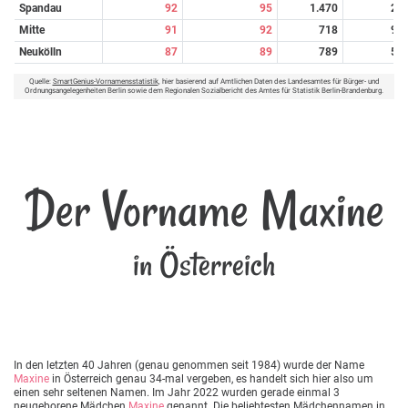
Spandau
92
95
1.470
2
Mitte
91
92
718
9
Neukölln
87
89
789
5
Quelle:
SmartGenius-Vornamensstatistik
, hier basierend auf Amtlichen Daten des Landesamtes für Bürger- und
Ordnungsangelegenheiten Berlin sowie dem Regionalen Sozialbericht des Amtes für Statistik Berlin-Brandenburg.
Der Vorname Maxine
in Österreich
In den letzten 40 Jahren (genau genommen seit 1984) wurde der Name
Maxine
in Österreich genau 34-mal vergeben, es handelt sich hier also um
einen sehr seltenen Namen. Im Jahr 2022 wurden gerade einmal 3
neugeborene Mädchen
Maxine
genannt. Die beliebtesten Mädchennamen in