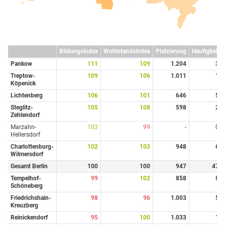
Bildungsindex
Wohlstandsindex
Platzierung
Häufigkeit
Pankow
111
109
1.204
3
Treptow-
109
106
1.011
1
Köpenick
Lichtenberg
106
101
646
5
Steglitz-
105
108
598
2
Zehlendorf
Marzahn-
103
99
-
0
Hellersdorf
Charlottenburg-
102
103
948
6
Wilmersdorf
Gesamt Berlin
100
100
947
47
Tempelhof-
99
102
858
8
Schöneberg
Friedrichshain-
98
96
1.003
5
Kreuzberg
Reinickendorf
95
100
1.033
1