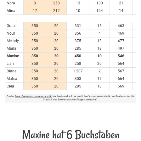
Nora
8
258
13
180
21
4
Alina
17
212
10
194
14
5
...
Grace
350
20
331
15
463
Nour
350
20
856
4
469
Melody
350
20
375
13
477
Marla
350
20
285
18
497
Maxine
350
20
450
10
546
Liah
350
20
258
20
564
Diane
350
20
1.207
2
567
Matea
350
20
303
17
664
Clea
350
20
285
18
669
Quelle:
SmartGenius-Vornamensstatistik
, hier basierend auf der amtlichen Vornamensstatistik des Bundesamtes für
Statistik der Schweizerischen Eidgenossenschaft.
Maxine hat 6 Buchstaben