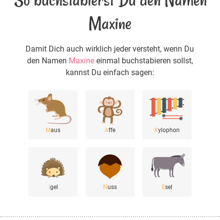
Maxine
Damit Dich auch wirklich jeder versteht, wenn Du
den Namen
Maxine
einmal buchstabieren sollst,
kannst Du einfach sagen:
M
aus
A
ffe
X
ylophon
I
gel
N
uss
E
sel