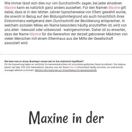
Wie immer lässt sich dies nur »im Durchschnitt« sagen, bei jeder einzelnen
Maxine
kann es natürlich ganz anders aussehen. Für den Namen
Maxine
gilt
dabei, dass er in den letzten Jahren typischerweise von Eltern gewählt wurde,
die sowohl in Bezug auf den Bildungshintergrund als auch hinsichtlich ihres
Einkommens weitgehend dem Durchschnitt der Bevölkerung entsprechen. In
welchem sozialen Milieu ein Name besonders häufig anzutreffen ist, wird von
uns allen - bewusst oder unbewusst - wahrgenommen. Daher ist zu erwarten,
dass der Name
Maxine
für die Generation der derzeit geborenen Mädchen von
vielen Menschen mit einem Elternhaus aus der Mitte der Gesellschaft
assoziiert wird.
Wie kann man so etwas überhaupt wissen und ist das statistisch signifikant?
Für die Auswertung haben wir amtliche Vornamensstatistiken mit soziodemografischen Daten kombiniert. Die Analyse
basiert auf über 300.000 Datensätzen. Darunter war der Name
Maxine
hinreichend häufig vertreten, um statistische
Aussagen ableiten zu können.
Weitere Informationen zur SmartGenius-Vornamensstatistik
.
Maxine in der