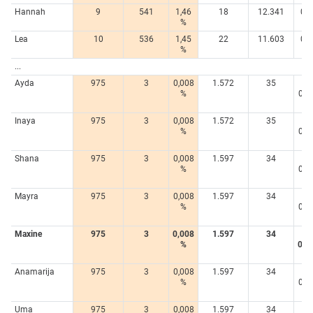
Hannah
9
541
1,46
18
12.341
0,8
%
%
Lea
10
536
1,45
22
11.603
0,8
%
%
...
Ayda
975
3
0,008
1.572
35
<
%
0,0
%
Inaya
975
3
0,008
1.572
35
<
%
0,0
%
Shana
975
3
0,008
1.597
34
<
%
0,0
%
Mayra
975
3
0,008
1.597
34
<
%
0,0
%
Maxine
975
3
0,008
1.597
34
<
%
0,0
%
Anamarija
975
3
0,008
1.597
34
<
%
0,0
%
Uma
975
3
0,008
1.597
34
<