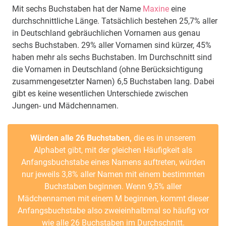
Mit sechs Buchstaben hat der Name
Maxine
eine
durchschnittliche Länge. Tatsächlich bestehen 25,7% aller
in Deutschland gebräuchlichen Vornamen aus genau
sechs Buchstaben. 29% aller Vornamen sind kürzer, 45%
haben mehr als sechs Buchstaben. Im Durchschnitt sind
die Vornamen in Deutschland (ohne Berücksichtigung
zusammengesetzter Namen) 6,5 Buchstaben lang. Dabei
gibt es keine wesentlichen Unterschiede zwischen
Jungen- und Mädchennamen.
Würden alle 26 Buchstaben,
die es in unserem
Alphabet gibt, mit der gleichen Häufigkeit als
Anfangsbuchstabe eines Namens auftreten, würden
nur jeweils 3,8% aller Namen mit einem bestimmten
Buchstaben beginnen. Wenn 9,5% aller
Mädchennamen mit einem M beginnen, kommt dieser
Anfangsbuchstabe also zweieinhalbmal so häufig vor
wie alle 26 Buchstaben im Durchschnitt.