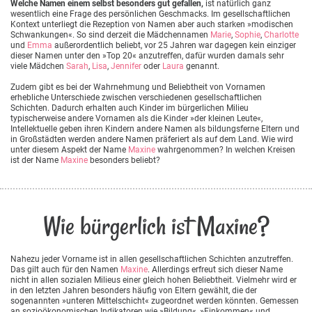
Welche Namen einem selbst besonders gut gefallen,
ist natürlich ganz
wesentlich eine Frage des persönlichen Geschmacks. Im gesellschaftlichen
Kontext unterliegt die Rezeption von Namen aber auch starken »modischen
Schwankungen«. So sind derzeit die Mädchennamen
Marie
,
Sophie
,
Charlotte
und
Emma
außerordentlich beliebt, vor 25 Jahren war dagegen kein einziger
dieser Namen unter den »Top 20« anzutreffen, dafür wurden damals sehr
viele Mädchen
Sarah
,
Lisa
,
Jennifer
oder
Laura
genannt.
Zudem gibt es bei der Wahrnehmung und Beliebtheit von Vornamen
erhebliche Unterschiede zwischen verschiedenen gesellschaftlichen
Schichten. Dadurch erhalten auch Kinder im bürgerlichen Milieu
typischerweise andere Vornamen als die Kinder »der kleinen Leute«,
Intellektuelle geben ihren Kindern andere Namen als bildungsferne Eltern und
in Großstädten werden andere Namen präferiert als auf dem Land. Wie wird
unter diesem Aspekt der Name
Maxine
wahrgenommen? In welchen Kreisen
ist der Name
Maxine
besonders beliebt?
Wie bürgerlich ist Maxine?
Nahezu jeder Vorname ist in allen gesellschaftlichen Schichten anzutreffen.
Das gilt auch für den Namen
Maxine
. Allerdings erfreut sich dieser Name
nicht in allen sozialen Milieus einer gleich hohen Beliebtheit. Vielmehr wird er
in den letzten Jahren besonders häufig von Eltern gewählt, die der
sogenannten »unteren Mittelschicht« zugeordnet werden könnten. Gemessen
an sozioökonomischen Indikatoren wie »Bildung«, »Einkommen« und