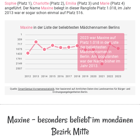
Sophie
(Platz 1),
Charlotte
(Platz 2),
Emilia
(Platz 3) und
Marie
(Platz 4)
angeführt. Der Name
Maxine
belegt in dieser Rangliste Platz 1.018, im Jahr
2013 war er sogar schon einmal auf Platz 516.
Maxine
in der Liste der beliebtesten Mädchennamen Berlins
1
2023 war
Maxine
auf
359
Platz 1.018 in der Liste
717
der beliebtesten
1075
Mädchennamen in
1433
Berlin. Am populärsten
1791
war der Name bisher im
2149
Jahr 2013.
2507
2012
2013
2014
2015
2016
2017
2018
2019
2020
2021
2022
2023
Quelle:
SmartGenius-Vornamensstatistik
, hier basierend auf Amtlichen Daten des Landesamtes für Bürger- und
Ordnungsangelegenheiten Berlin.
Maxine - besonders beliebt im mondänen
Bezirk Mitte