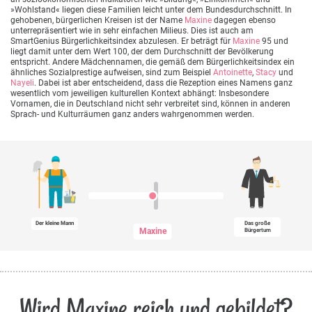
»Wohlstand« liegen diese Familien leicht unter dem Bundesdurchschnitt. In
gehobenen, bürgerlichen Kreisen ist der Name
Maxine
dagegen ebenso
unterrepräsentiert wie in sehr einfachen Milieus. Dies ist auch am
SmartGenius Bürgerlichkeitsindex abzulesen. Er beträgt für
Maxine
95 und
liegt damit unter dem Wert 100, der dem Durchschnitt der Bevölkerung
entspricht. Andere Mädchennamen, die gemäß dem Bürgerlichkeitsindex ein
ähnliches Sozialprestige aufweisen, sind zum Beispiel
Antoinette
,
Stacy
und
Nayeli
. Dabei ist aber entscheidend, dass die Rezeption eines Namens ganz
wesentlich vom jeweiligen kulturellen Kontext abhängt: Insbesondere
Vornamen, die in Deutschland nicht sehr verbreitet sind, können in anderen
Sprach- und Kulturräumen ganz anders wahrgenommen werden.
Der kleine Mann
Das große
Maxine
Bürgertum
Wird Maxine reich und gebildet?