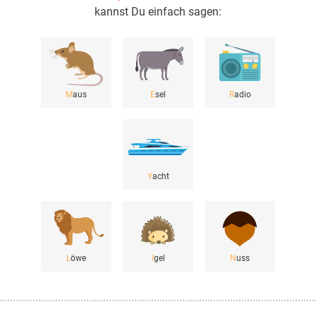
kannst Du einfach sagen:
M
aus
E
sel
R
adio
Y
acht
L
öwe
I
gel
N
uss