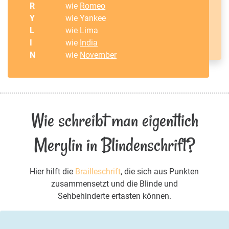
R
wie
Romeo
Y
wie Yankee
L
wie
Lima
I
wie
India
N
wie
November
Wie schreibt man eigentlich
Merylin in Blindenschrift?
Hier hilft die
Brailleschrift
, die sich aus Punkten
zusammensetzt und die Blinde und
Sehbehinderte ertasten können.