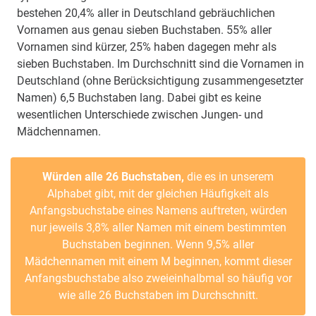
bestehen 20,4% aller in Deutschland gebräuchlichen
Vornamen aus genau sieben Buchstaben. 55% aller
Vornamen sind kürzer, 25% haben dagegen mehr als
sieben Buchstaben. Im Durchschnitt sind die Vornamen in
Deutschland (ohne Berücksichtigung zusammengesetzter
Namen) 6,5 Buchstaben lang. Dabei gibt es keine
wesentlichen Unterschiede zwischen Jungen- und
Mädchennamen.
Würden alle 26 Buchstaben,
die es in unserem
Alphabet gibt, mit der gleichen Häufigkeit als
Anfangsbuchstabe eines Namens auftreten, würden
nur jeweils 3,8% aller Namen mit einem bestimmten
Buchstaben beginnen. Wenn 9,5% aller
Mädchennamen mit einem M beginnen, kommt dieser
Anfangsbuchstabe also zweieinhalbmal so häufig vor
wie alle 26 Buchstaben im Durchschnitt.