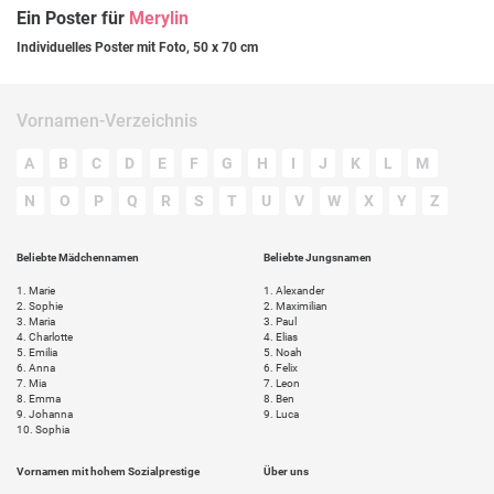
Ein Poster für
Merylin
Individuelles Poster mit Foto, 50 x 70 cm
Vornamen-Verzeichnis
A
B
C
D
E
F
G
H
I
J
K
L
M
N
O
P
Q
R
S
T
U
V
W
X
Y
Z
Beliebte Mädchennamen
Beliebte Jungsnamen
1.
Marie
1.
Alexander
2.
Sophie
2.
Maximilian
3.
Maria
3.
Paul
4.
Charlotte
4.
Elias
5.
Emilia
5.
Noah
6.
Anna
6.
Felix
7.
Mia
7.
Leon
8.
Emma
8.
Ben
9.
Johanna
9.
Luca
10.
Sophia
Vornamen mit hohem Sozialprestige
Über uns