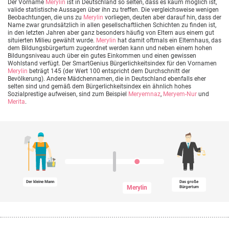
Der Vorname
Merylin
ist in Deutschland so selten, dass es kaum möglich ist,
valide statistische Aussagen über ihn zu treffen. Die vergleichsweise wenigen
Beobachtungen, die uns zu
Merylin
vorliegen, deuten aber darauf hin, dass der
Name zwar grundsätzlich in allen gesellschaftlichen Schichten zu finden ist,
in den letzten Jahren aber ganz besonders häufig von Eltern aus einem gut
situierten Milieu gewählt wurde.
Merylin
hat damit oftmals ein Elternhaus, das
dem Bildungsbürgertum zugeordnet werden kann und neben einem hohen
Bildungsniveau auch über ein gutes Einkommen und einen gewissen
Wohlstand verfügt. Der SmartGenius Bürgerlichkeitsindex für den Vornamen
Merylin
beträgt 145 (der Wert 100 entspricht dem Durchschnitt der
Bevölkerung). Andere Mädchennamen, die in Deutschland ebenfalls eher
selten sind und gemäß dem Bürgerlichkeitsindex ein ähnlich hohes
Sozialprestige aufweisen, sind zum Beispiel
Meryemnaz
,
Meryem-Nur
und
Merita
.
Der kleine Mann
Das große
Merylin
Bürgertum