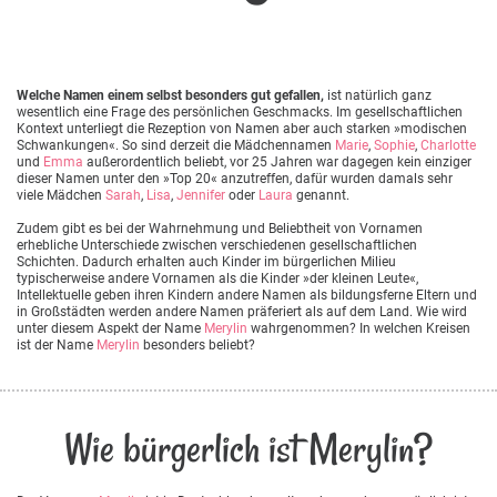
Welche Namen einem selbst besonders gut gefallen,
ist natürlich ganz
wesentlich eine Frage des persönlichen Geschmacks. Im gesellschaftlichen
Kontext unterliegt die Rezeption von Namen aber auch starken »modischen
Schwankungen«. So sind derzeit die Mädchennamen
Marie
,
Sophie
,
Charlotte
und
Emma
außerordentlich beliebt, vor 25 Jahren war dagegen kein einziger
dieser Namen unter den »Top 20« anzutreffen, dafür wurden damals sehr
viele Mädchen
Sarah
,
Lisa
,
Jennifer
oder
Laura
genannt.
Zudem gibt es bei der Wahrnehmung und Beliebtheit von Vornamen
erhebliche Unterschiede zwischen verschiedenen gesellschaftlichen
Schichten. Dadurch erhalten auch Kinder im bürgerlichen Milieu
typischerweise andere Vornamen als die Kinder »der kleinen Leute«,
Intellektuelle geben ihren Kindern andere Namen als bildungsferne Eltern und
in Großstädten werden andere Namen präferiert als auf dem Land. Wie wird
unter diesem Aspekt der Name
Merylin
wahrgenommen? In welchen Kreisen
ist der Name
Merylin
besonders beliebt?
Wie bürgerlich ist Merylin?