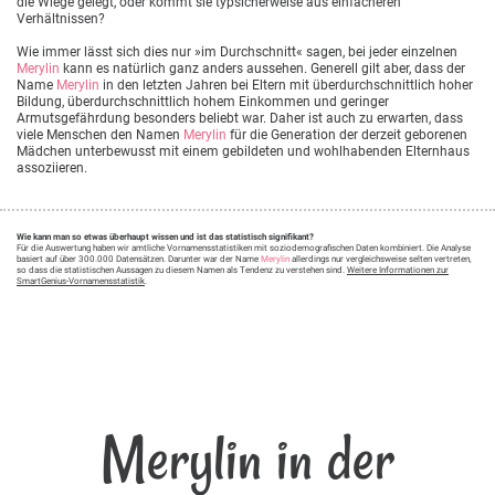
die Wiege gelegt, oder kommt sie typsicherweise aus einfacheren
Verhältnissen?
Wie immer lässt sich dies nur »im Durchschnitt« sagen, bei jeder einzelnen
Merylin
kann es natürlich ganz anders aussehen. Generell gilt aber, dass der
Name
Merylin
in den letzten Jahren bei Eltern mit überdurchschnittlich hoher
Bildung, überdurchschnittlich hohem Einkommen und geringer
Armutsgefährdung besonders beliebt war. Daher ist auch zu erwarten, dass
viele Menschen den Namen
Merylin
für die Generation der derzeit geborenen
Mädchen unterbewusst mit einem gebildeten und wohlhabenden Elternhaus
assoziieren.
Wie kann man so etwas überhaupt wissen und ist das statistisch signifikant?
Für die Auswertung haben wir amtliche Vornamensstatistiken mit soziodemografischen Daten kombiniert. Die Analyse
basiert auf über 300.000 Datensätzen. Darunter war der Name
Merylin
allerdings nur vergleichsweise selten vertreten,
so dass die statistischen Aussagen zu diesem Namen als Tendenz zu verstehen sind.
Weitere Informationen zur
SmartGenius-Vornamensstatistik
.
Merylin in der