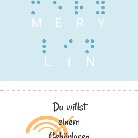
M
E
R
Y
L
I
N
Du willst
einem
Gehörlosen