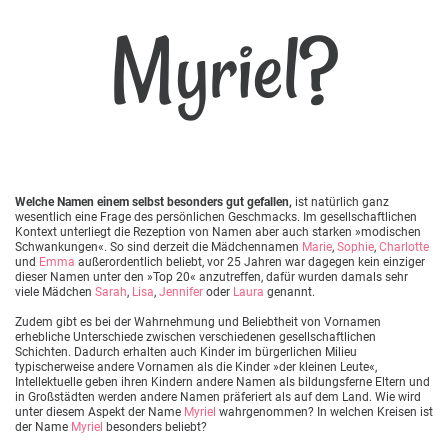
Myriel?
Welche Namen einem selbst besonders gut gefallen,
ist natürlich ganz
wesentlich eine Frage des persönlichen Geschmacks. Im gesellschaftlichen
Kontext unterliegt die Rezeption von Namen aber auch starken »modischen
Schwankungen«. So sind derzeit die Mädchennamen
Marie
,
Sophie
,
Charlotte
und
Emma
außerordentlich beliebt, vor 25 Jahren war dagegen kein einziger
dieser Namen unter den »Top 20« anzutreffen, dafür wurden damals sehr
viele Mädchen
Sarah
,
Lisa
,
Jennifer
oder
Laura
genannt.
Zudem gibt es bei der Wahrnehmung und Beliebtheit von Vornamen
erhebliche Unterschiede zwischen verschiedenen gesellschaftlichen
Schichten. Dadurch erhalten auch Kinder im bürgerlichen Milieu
typischerweise andere Vornamen als die Kinder »der kleinen Leute«,
Intellektuelle geben ihren Kindern andere Namen als bildungsferne Eltern und
in Großstädten werden andere Namen präferiert als auf dem Land. Wie wird
unter diesem Aspekt der Name
Myriel
wahrgenommen? In welchen Kreisen ist
der Name
Myriel
besonders beliebt?