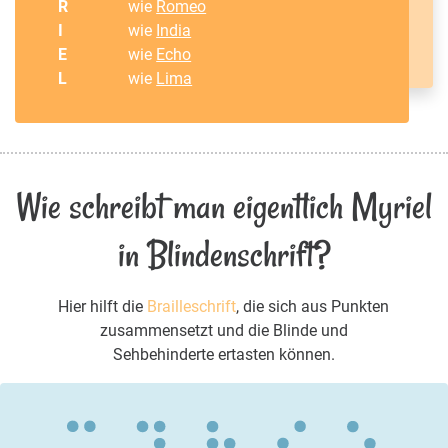
R
wie
Romeo
I
wie
India
E
wie
Echo
L
wie
Lima
Wie schreibt man eigentlich Myriel
in Blindenschrift?
Hier hilft die
Brailleschrift
, die sich aus Punkten
zusammensetzt und die Blinde und
Sehbehinderte ertasten können.