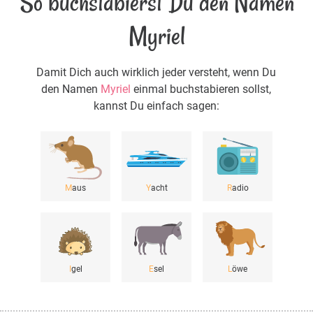
So buchstabierst Du den Namen
Myriel
Damit Dich auch wirklich jeder versteht, wenn Du
den Namen
Myriel
einmal buchstabieren sollst,
kannst Du einfach sagen:
M
aus
Y
acht
R
adio
I
gel
E
sel
L
öwe