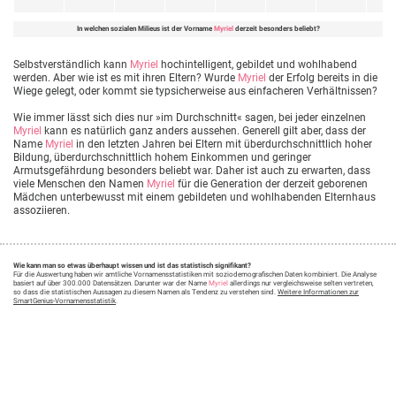
In welchen sozialen Milieus ist der Vorname
Myriel
derzeit besonders beliebt?
Selbstverständlich kann
Myriel
hochintelligent, gebildet und wohlhabend
werden. Aber wie ist es mit ihren Eltern? Wurde
Myriel
der Erfolg bereits in die
Wiege gelegt, oder kommt sie typsicherweise aus einfacheren Verhältnissen?
Wie immer lässt sich dies nur »im Durchschnitt« sagen, bei jeder einzelnen
Myriel
kann es natürlich ganz anders aussehen. Generell gilt aber, dass der
Name
Myriel
in den letzten Jahren bei Eltern mit überdurchschnittlich hoher
Bildung, überdurchschnittlich hohem Einkommen und geringer
Armutsgefährdung besonders beliebt war. Daher ist auch zu erwarten, dass
viele Menschen den Namen
Myriel
für die Generation der derzeit geborenen
Mädchen unterbewusst mit einem gebildeten und wohlhabenden Elternhaus
assoziieren.
Wie kann man so etwas überhaupt wissen und ist das statistisch signifikant?
Für die Auswertung haben wir amtliche Vornamensstatistiken mit soziodemografischen Daten kombiniert. Die Analyse
basiert auf über 300.000 Datensätzen. Darunter war der Name
Myriel
allerdings nur vergleichsweise selten vertreten,
so dass die statistischen Aussagen zu diesem Namen als Tendenz zu verstehen sind.
Weitere Informationen zur
SmartGenius-Vornamensstatistik
.