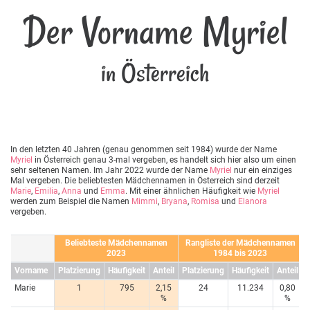
Der Vorname Myriel
in Österreich
In den letzten 40 Jahren (genau genommen seit 1984) wurde der Name
Myriel
in Österreich genau 3-mal vergeben, es handelt sich hier also um einen
sehr seltenen Namen. Im Jahr 2022 wurde der Name
Myriel
nur ein einziges
Mal vergeben. Die beliebtesten Mädchennamen in Österreich sind derzeit
Marie
,
Emilia
,
Anna
und
Emma
. Mit einer ähnlichen Häufigkeit wie
Myriel
werden zum Beispiel die Namen
Mimmi
,
Bryana
,
Romisa
und
Elanora
vergeben.
Beliebteste Mädchennamen
Rangliste der Mädchennamen
2023
1984 bis 2023
Vorname
Platzierung
Häufigkeit
Anteil
Platzierung
Häufigkeit
Anteil
Marie
1
795
2,15
24
11.234
0,80
%
%