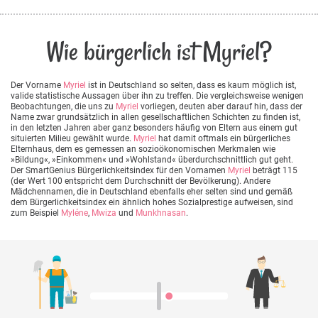
Wie bürgerlich ist Myriel?
Der Vorname
Myriel
ist in Deutschland so selten, dass es kaum möglich ist,
valide statistische Aussagen über ihn zu treffen. Die vergleichsweise wenigen
Beobachtungen, die uns zu
Myriel
vorliegen, deuten aber darauf hin, dass der
Name zwar grundsätzlich in allen gesellschaftlichen Schichten zu finden ist,
in den letzten Jahren aber ganz besonders häufig von Eltern aus einem gut
situierten Milieu gewählt wurde.
Myriel
hat damit oftmals ein bürgerliches
Elternhaus, dem es gemessen an sozioökonomischen Merkmalen wie
»Bildung«, »Einkommen« und »Wohlstand« überdurchschnittlich gut geht.
Der SmartGenius Bürgerlichkeitsindex für den Vornamen
Myriel
beträgt 115
(der Wert 100 entspricht dem Durchschnitt der Bevölkerung). Andere
Mädchennamen, die in Deutschland ebenfalls eher selten sind und gemäß
dem Bürgerlichkeitsindex ein ähnlich hohes Sozialprestige aufweisen, sind
zum Beispiel
Myléne
,
Mwiza
und
Munkhnasan
.