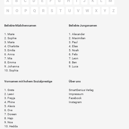
A
B
C
D
E
F
G
H
I
J
K
L
M
N
O
P
Q
R
S
T
U
V
W
X
Y
Z
Beliebte Mädchennamen
Beliebte Jungsnamen
1.
Marie
1.
Alexander
2.
Sophie
2.
Maximilian
3.
Maria
3.
Paul
4.
Charlotte
4.
Elias
5.
Emilia
5.
Noah
6.
Anna
6.
Felix
7.
Mia
7.
Leon
8.
Emma
8.
Ben
9.
Johanna
9.
Luca
10.
Sophia
Vornamen mit hohem Sozialprestige
Über uns
1.
Grete
SmartGenius Verlag
2.
Leevi
Impressum
3.
Freyja
Facebook
4.
Phine
Instagram
5.
Alexis
6.
Ove
7.
Doreen
8.
Hajo
9.
Noa
10.
Hedda