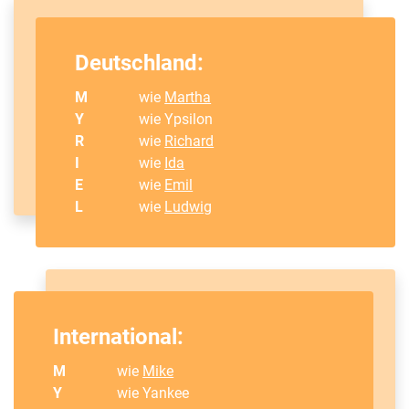
Deutschland:
M
wie
Martha
Y
wie Ypsilon
R
wie
Richard
I
wie
Ida
E
wie
Emil
L
wie
Ludwig
International:
M
wie
Mike
Y
wie Yankee