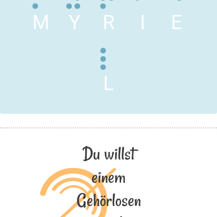
M
Y
R
I
E
L
Du willst
einem
Gehörlosen