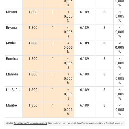
0,005
0,005
%
%
Mimmi
1.800
1
<
6.189
3
<
0,005
0,005
%
%
Bryana
1.800
1
<
6.189
3
<
0,005
0,005
%
%
Myriel
1.800
1
<
6.189
3
<
0,005
0,005
%
%
Romisa
1.800
1
<
6.189
3
<
0,005
0,005
%
%
Elanora
1.800
1
<
6.189
3
<
0,005
0,005
%
%
Lia-Sofie
1.800
1
<
6.189
3
<
0,005
0,005
%
%
Maribell
1.800
1
<
6.189
3
<
0,005
0,005
%
%
Quelle:
SmartGenius-Vornamensstatistik
, hier basierend auf der amtlichen Vornamensstatistik von Statistik Austria.