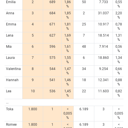
Emilia
2
689
1,86
50
7.733
0,55
%
%
Anna
3
684
1,85
2
31.037
2,20
%
%
Emma
4
671
1,81
25
10.917
0,78
%
%
Lena
5
627
1,69
7
18.514
1,31
%
%
Mia
6
596
1,61
48
7.914
0,56
%
%
Laura
7
575
1,55
6
18.860
1,34
%
%
Valentina
8
544
1,47
34
9.254
0,66
%
%
Hannah
9
541
1,46
18
12.341
0,88
%
%
Lea
10
536
1,45
22
11.603
0,82
%
%
...
Toka
1.800
1
<
6.189
3
<
0,005
0,005
%
%
Romee
1.800
1
<
6.189
3
<