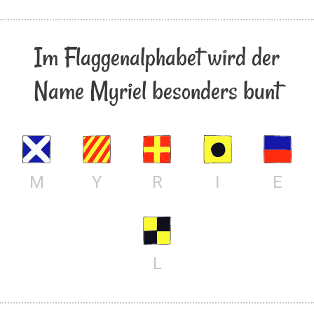
Im Flaggenalphabet wird der
Name Myriel besonders bunt
M
Y
R
I
E
L