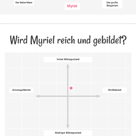
Der kleine Mann
Das große
Myriel
Bürgertum
Wird Myriel reich und gebildet?
Hoher Bildungsstand
Armutsgefährdet
Wohlhabend
Niedriger Bildungsstand