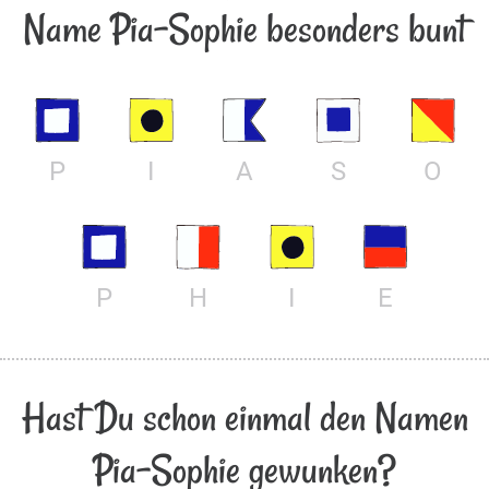
Name Pia-Sophie besonders bunt
P
I
A
S
O
P
H
I
E
Hast Du schon einmal den Namen
Pia-Sophie gewunken?