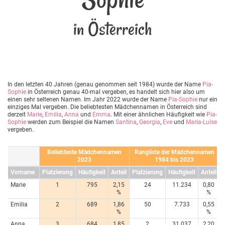
in Österreich
In den letzten 40 Jahren (genau genommen seit 1984) wurde der Name
Pia-
Sophie
in Österreich genau 40-mal vergeben, es handelt sich hier also um
einen sehr seltenen Namen. Im Jahr 2022 wurde der Name
Pia-Sophie
nur ein
einziges Mal vergeben. Die beliebtesten Mädchennamen in Österreich sind
derzeit
Marie
,
Emilia
,
Anna
und
Emma
. Mit einer ähnlichen Häufigkeit wie
Pia-
Sophie
werden zum Beispiel die Namen
Santina
,
Georgia
,
Eve
und
Maria-Luise
vergeben.
Beliebteste Mädchennamen
Rangliste der Mädchennamen
2023
1984 bis 2023
Vorname
Platzierung
Häufigkeit
Anteil
Platzierung
Häufigkeit
Anteil
Marie
1
795
2,15
24
11.234
0,80
%
%
Emilia
2
689
1,86
50
7.733
0,55
%
%
Anna
3
684
1,85
2
31.037
2,20