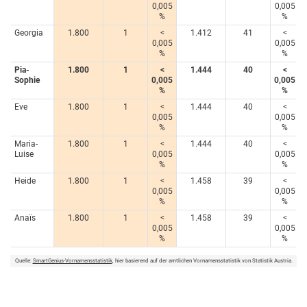
0,005
0,005
%
%
Georgia
1.800
1
<
1.412
41
<
0,005
0,005
%
%
Pia-
1.800
1
<
1.444
40
<
Sophie
0,005
0,005
%
%
Eve
1.800
1
<
1.444
40
<
0,005
0,005
%
%
Maria-
1.800
1
<
1.444
40
<
Luise
0,005
0,005
%
%
Heide
1.800
1
<
1.458
39
<
0,005
0,005
%
%
Anaïs
1.800
1
<
1.458
39
<
0,005
0,005
%
%
Quelle:
SmartGenius-Vornamensstatistik
, hier basierend auf der amtlichen Vornamensstatistik von Statistik Austria.