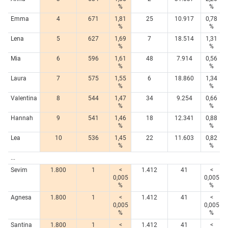
%
%
Emma
4
671
1,81
25
10.917
0,78
%
%
Lena
5
627
1,69
7
18.514
1,31
%
%
Mia
6
596
1,61
48
7.914
0,56
%
%
Laura
7
575
1,55
6
18.860
1,34
%
%
Valentina
8
544
1,47
34
9.254
0,66
%
%
Hannah
9
541
1,46
18
12.341
0,88
%
%
Lea
10
536
1,45
22
11.603
0,82
%
%
...
Sevim
1.800
1
<
1.412
41
<
0,005
0,005
%
%
Agnesa
1.800
1
<
1.412
41
<
0,005
0,005
%
%
Santina
1.800
1
<
1.412
41
<