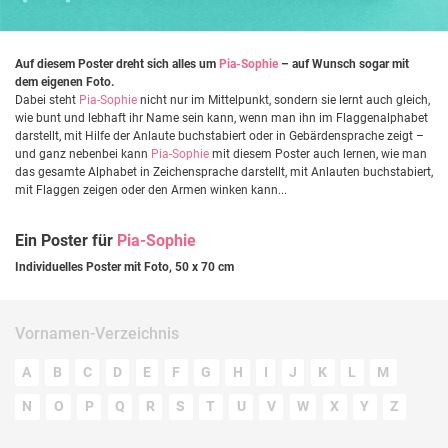
Auf diesem Poster dreht sich alles um
Pia-Sophie
– auf Wunsch sogar mit
dem eigenen Foto.
Dabei steht
Pia-Sophie
nicht nur im Mittelpunkt, sondern sie lernt auch gleich,
wie bunt und lebhaft ihr Name sein kann, wenn man ihn im Flaggenalphabet
darstellt, mit Hilfe der Anlaute buchstabiert oder in Gebärdensprache zeigt –
und ganz nebenbei kann
Pia-Sophie
mit diesem Poster auch lernen, wie man
das gesamte Alphabet in Zeichensprache darstellt, mit Anlauten buchstabiert,
mit Flaggen zeigen oder den Armen winken kann...
Ein Poster für
Pia-Sophie
Individuelles Poster mit Foto, 50 x 70 cm
Vornamen-Verzeichnis
A
B
C
D
E
F
G
H
I
J
K
L
M
N
O
P
Q
R
S
T
U
V
W
X
Y
Z