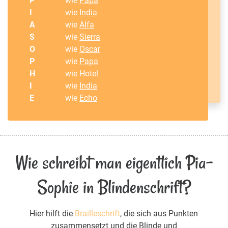
P
wie
Papa
I
wie
India
A
wie
Alfa
S
wie
Sierra
O
wie
Oscar
P
wie
Papa
H
wie Hotel
I
wie
India
E
wie
Echo
Wie schreibt man eigentlich Pia-
Sophie in Blindenschrift?
Hier hilft die
Brailleschrift
, die sich aus Punkten
zusammensetzt und die Blinde und