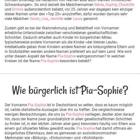
Schwankungen«. So sind derzeit die Mädchennamen
Marie
,
Sophie
,
Charlotte
und
Emma
außerordentlich beliebt, vor 25 Jahren war dagegen kein einziger
dieser Namen unter den »Top 20« anzutreffen, dafür wurden damals sehr
viele Mädchen
Sarah
,
Lisa
,
Jennifer
oder
Laura
genannt.
Zudem gibt es bei der Wahrnehmung und Beliebtheit von Vornamen
erhebliche Unterschiede zwischen verschiedenen gesellschaftlichen
Schichten. Dadurch erhalten auch Kinder im bürgerlichen Milieu
typischerweise andere Vornamen als die Kinder »der kleinen Leute«,
Intellektuelle geben ihren Kindern andere Namen als bildungsferne Eltern und
in Großstädten werden andere Namen präferiert als auf dem Land. Wie wird
unter diesem Aspekt der Name
Pia-Sophie
wahrgenommen? In welchen
Kreisen ist der Name
Pia-Sophie
besonders beliebt?
Wie bürgerlich ist Pia-Sophie?
Der Vorname
Pia-Sophie
ist in Deutschland so selten, dass es kaum möglich
ist, valide statistische Aussagen über ihn zu treffen. Die vergleichsweise
wenigen Beobachtungen, die uns zu
Pia-Sophie
vorliegen, deuten aber darauf
hin, dass der Name zwar grundsätzlich in allen gesellschaftlichen Schichten
zu finden ist, in den letzten Jahren aber ganz besonders häufig von Eltern aus
einem gut situierten Milieu gewählt wurde.
Pia-Sophie
hat damit oftmals ein
bürgerliches Elternhaus, dem es gemessen an sozioökonomischen
Merkmalen wie »Bildung«, »Einkommen« und »Wohlstand«