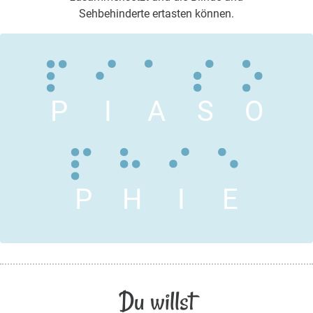
Sehbehinderte ertasten können.
P
I
A
S
O
P
H
I
E
Du willst