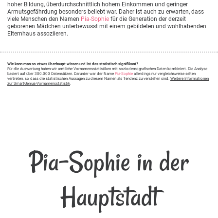
hoher Bildung, überdurchschnittlich hohem Einkommen und geringer
Armutsgefährdung besonders beliebt war. Daher ist auch zu erwarten, dass
viele Menschen den Namen
Pia-Sophie
für die Generation der derzeit
geborenen Mädchen unterbewusst mit einem gebildeten und wohlhabenden
Elternhaus assoziieren.
Wie kann man so etwas überhaupt wissen und ist das statistisch signifikant?
Für die Auswertung haben wir amtliche Vornamensstatistiken mit soziodemografischen Daten kombiniert. Die Analyse
basiert auf über 300.000 Datensätzen. Darunter war der Name
Pia-Sophie
allerdings nur vergleichsweise selten
vertreten, so dass die statistischen Aussagen zu diesem Namen als Tendenz zu verstehen sind.
Weitere Informationen
zur SmartGenius-Vornamensstatistik
.
Pia-Sophie in der
Hauptstadt