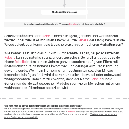
Niedriger Bildungsstand
In welchen sozialen Milieus ist der Vorname
Rebelle
derzeit besonders beliebt?
Selbstverständlich kann
Rebelle
hochintelligent, gebildet und wohlhabend
werden. Aber wie ist es mit ihren Eltern? Wurde
Rebelle
der Erfolg bereits in die
Wiege gelegt, oder kommt sie typsicherweise aus einfacheren Verhältnissen?
Wie immer lässt sich dies nur »im Durchschnitt« sagen, bei jeder einzelnen
Rebelle
kann es natürlich ganz anders aussehen. Generell gilt aber, dass der
Name
Rebelle
in den letzten Jahren ganz besonders häufig von Eltern mit
überdurchschnittlich hohem Einkommen und geringer Armutsgefährdung
gewählt wurde. Wenn ein Name in einem bestimmten sozialen Milieau
besonders häufig auftritt, wird dies von uns allen - bewusst oder unbewusst -
wahrgenommen. Daher ist zu erwarten, dass der Name
Rebelle
für die
Generation der derzeit geborenen Mädchen von vielen Menschen mit einem
wohlhabenden Elternhaus assoziiert wird.
Wie kann man so etwas überhaupt wissen und ist das statistisch signifikant?
Für die Auswertung haben wir amtliche Vornamensstatistiken mit soziodemografischen Daten kombiniert. Die Analyse
basiert auf über 300.000 Datensätzen. Darunter war der Name
Rebelle
allerdings nur vergleichsweise selten vertreten,
so dass die statistischen Aussagen zu diesem Namen als Tendenz zu verstehen sind.
Weitere Informationen zur
SmartGenius-Vornamensstatistik
.