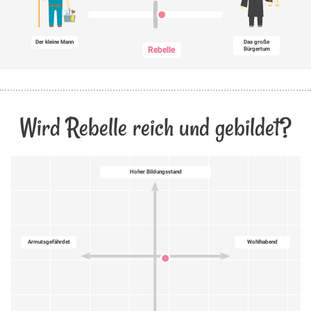
Der kleine Mann
Das große
Rebelle
Bürgertum
Wird Rebelle reich und gebildet?
Hoher Bildungsstand
Armutsgefährdet
Wohlhabend