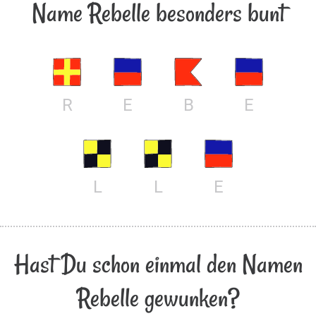
Name Rebelle besonders bunt
R
E
B
E
L
L
E
Hast Du schon einmal den Namen
Rebelle gewunken?