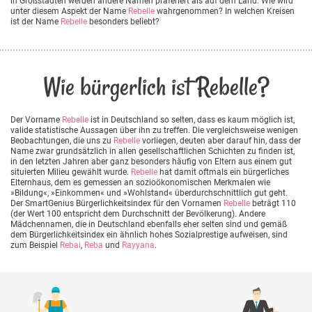
in Großstädten werden andere Namen präferiert als auf dem Land. Wie wird
unter diesem Aspekt der Name
Rebelle
wahrgenommen? In welchen Kreisen
ist der Name
Rebelle
besonders beliebt?
Wie bürgerlich ist Rebelle?
Der Vorname
Rebelle
ist in Deutschland so selten, dass es kaum möglich ist,
valide statistische Aussagen über ihn zu treffen. Die vergleichsweise wenigen
Beobachtungen, die uns zu
Rebelle
vorliegen, deuten aber darauf hin, dass der
Name zwar grundsätzlich in allen gesellschaftlichen Schichten zu finden ist,
in den letzten Jahren aber ganz besonders häufig von Eltern aus einem gut
situierten Milieu gewählt wurde.
Rebelle
hat damit oftmals ein bürgerliches
Elternhaus, dem es gemessen an sozioökonomischen Merkmalen wie
»Bildung«, »Einkommen« und »Wohlstand« überdurchschnittlich gut geht.
Der SmartGenius Bürgerlichkeitsindex für den Vornamen
Rebelle
beträgt 110
(der Wert 100 entspricht dem Durchschnitt der Bevölkerung). Andere
Mädchennamen, die in Deutschland ebenfalls eher selten sind und gemäß
dem Bürgerlichkeitsindex ein ähnlich hohes Sozialprestige aufweisen, sind
zum Beispiel
Rebai
,
Reba
und
Rayyana
.