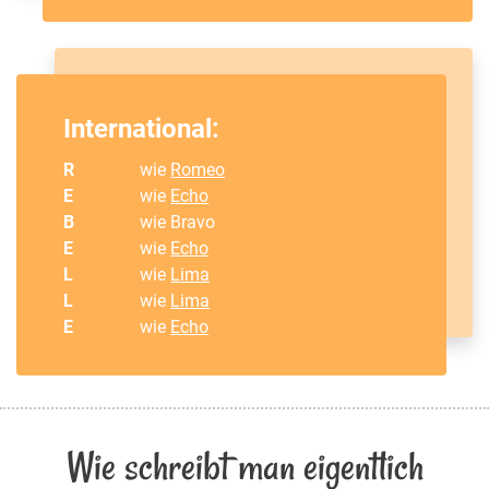
International:
R
wie
Romeo
E
wie
Echo
B
wie Bravo
E
wie
Echo
L
wie
Lima
L
wie
Lima
E
wie
Echo
Wie schreibt man eigentlich