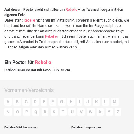
Auf diesem Poster dreht sich alles um
Rebelle
– auf Wunsch sogar mit dem
eigenen Foto.
Dabei steht
Rebelle
nicht nur im Mittelpunkt, sondern sie lernt auch gleich, wie
bunt und lebhaft ihr Name sein kann, wenn man ihn im Flaggenalphabet
darstellt, mit Hilfe der Anlaute buchstabiert oder in Gebärdensprache zeigt –
und ganz nebenbei kann
Rebelle
mit diesem Poster auch lernen, wie man das
gesamte Alphabet in Zeichensprache darstellt, mit Anlauten buchstabiert, mit
Flaggen zeigen oder den Armen winken kann...
Ein Poster für
Rebelle
Individuelles Poster mit Foto, 50 x 70 cm
Vornamen-Verzeichnis
A
B
C
D
E
F
G
H
I
J
K
L
M
N
O
P
Q
R
S
T
U
V
W
X
Y
Z
Beliebte Mädchennamen
Beliebte Jungsnamen