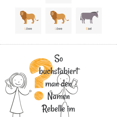
L
öwe
L
öwe
E
sel
So
buchstabiert
man den
Namen
Rebelle im