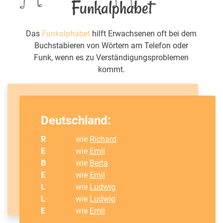
Funkalphabet
Das
Funkalphabet
hilft Erwachsenen oft bei dem
Buchstabieren von Wörtern am Telefon oder
Funk, wenn es zu Verständigungsproblemen
kommt.
Deutschland:
R
wie
Richard
E
wie
Emil
B
wie
Berta
E
wie
Emil
L
wie
Ludwig
L
wie
Ludwig
E
wie
Emil