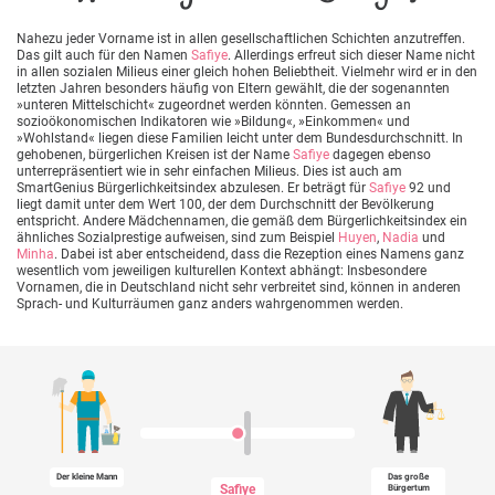
Nahezu jeder Vorname ist in allen gesellschaftlichen Schichten anzutreffen.
Das gilt auch für den Namen
Safiye
. Allerdings erfreut sich dieser Name nicht
in allen sozialen Milieus einer gleich hohen Beliebtheit. Vielmehr wird er in den
letzten Jahren besonders häufig von Eltern gewählt, die der sogenannten
»unteren Mittelschicht« zugeordnet werden könnten. Gemessen an
sozioökonomischen Indikatoren wie »Bildung«, »Einkommen« und
»Wohlstand« liegen diese Familien leicht unter dem Bundesdurchschnitt. In
gehobenen, bürgerlichen Kreisen ist der Name
Safiye
dagegen ebenso
unterrepräsentiert wie in sehr einfachen Milieus. Dies ist auch am
SmartGenius Bürgerlichkeitsindex abzulesen. Er beträgt für
Safiye
92 und
liegt damit unter dem Wert 100, der dem Durchschnitt der Bevölkerung
entspricht. Andere Mädchennamen, die gemäß dem Bürgerlichkeitsindex ein
ähnliches Sozialprestige aufweisen, sind zum Beispiel
Huyen
,
Nadia
und
Minha
. Dabei ist aber entscheidend, dass die Rezeption eines Namens ganz
wesentlich vom jeweiligen kulturellen Kontext abhängt: Insbesondere
Vornamen, die in Deutschland nicht sehr verbreitet sind, können in anderen
Sprach- und Kulturräumen ganz anders wahrgenommen werden.
Der kleine Mann
Das große
Safiye
Bürgertum