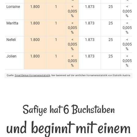
Lorraine
1.800
1
<
1.873
25
<
0,005
0,005
%
%
Maritta
1.800
1
<
1.873
25
<
0,005
0,005
%
%
Nefeli
1.800
1
<
1.873
25
<
0,005
0,005
%
%
Jolien
1.800
1
<
1.873
25
<
0,005
0,005
%
%
Quelle:
SmartGenius-Vornamensstatistik
, hier basierend auf der amtlichen Vornamensstatistik von Statistik Austria.
Safiye hat 6 Buchstaben
und beginnt mit einem