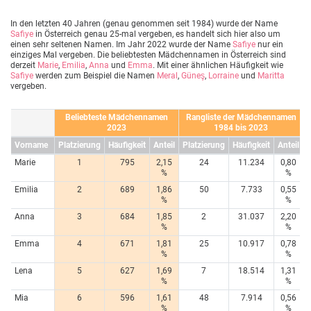
In den letzten 40 Jahren (genau genommen seit 1984) wurde der Name
Safiye
in Österreich genau 25-mal vergeben, es handelt sich hier also um
einen sehr seltenen Namen. Im Jahr 2022 wurde der Name
Safiye
nur ein
einziges Mal vergeben. Die beliebtesten Mädchennamen in Österreich sind
derzeit
Marie
,
Emilia
,
Anna
und
Emma
. Mit einer ähnlichen Häufigkeit wie
Safiye
werden zum Beispiel die Namen
Meral
,
Güneş
,
Lorraine
und
Maritta
vergeben.
Beliebteste Mädchennamen
Rangliste der Mädchennamen
2023
1984 bis 2023
Vorname
Platzierung
Häufigkeit
Anteil
Platzierung
Häufigkeit
Anteil
Marie
1
795
2,15
24
11.234
0,80
%
%
Emilia
2
689
1,86
50
7.733
0,55
%
%
Anna
3
684
1,85
2
31.037
2,20
%
%
Emma
4
671
1,81
25
10.917
0,78
%
%
Lena
5
627
1,69
7
18.514
1,31
%
%
Mia
6
596
1,61
48
7.914
0,56
%
%