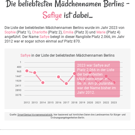
Die beliebtesten Mädchennamen Berlins -
Safiye
ist dabei...
Die Liste der beliebtesten Mädchennamen Berlins wurde im Jahr 2023 von
Sophie
(Platz 1),
Charlotte
(Platz 2),
Emilia
(Platz 3) und
Marie
(Platz 4)
angeführt. Der Name
Safiye
belegt in dieser Rangliste Platz 2.066, im Jahr
2012 war er sogar schon einmal auf Platz 870.
Safiye
in der Liste der beliebtesten Mädchennamen Berlins
1
2023 war
Safiye
auf
483
Platz 2.066 in der Liste
965
der beliebtesten
1447
Mädchennamen in
1929
Berlin. Am populärsten
2411
war der Name bisher im
2893
Jahr 2012.
3375
2012
2013
2014
2015
2016
2017
2018
2019
2020
2021
2022
2023
Quelle:
SmartGenius-Vornamensstatistik
, hier basierend auf Amtlichen Daten des Landesamtes für Bürger- und
Ordnungsangelegenheiten Berlin.