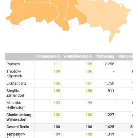
Bildungsindex
Wohlstandsindex
Platzierung
Häufigkeit
Pankow
111
109
2.256
1
Treptow-
109
106
-
0
Köpenick
Lichtenberg
106
101
1.750
1
Steglitz-
105
108
911
1
Zehlendorf
Marzahn-
103
99
-
0
Hellersdorf
Charlottenburg-
102
103
1.227
4
Wilmersdorf
Gesamt Berlin
100
100
1.625
22
Tempelhof-
99
102
1.319
4