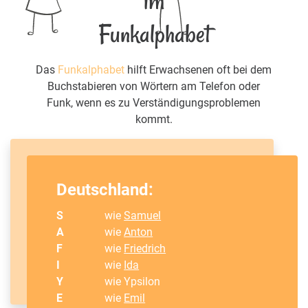
im
Funkalphabet
Das
Funkalphabet
hilft Erwachsenen oft bei dem
Buchstabieren von Wörtern am Telefon oder
Funk, wenn es zu Verständigungsproblemen
kommt.
Deutschland:
S
wie
Samuel
A
wie
Anton
F
wie
Friedrich
I
wie
Ida
Y
wie Ypsilon
E
wie
Emil