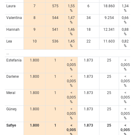
Laura
7
575
1,55
6
18.860
1,34
%
%
Valentina
8
544
1,47
34
9.254
0,66
%
%
Hannah
9
541
1,46
18
12.341
0,88
%
%
Lea
10
536
1,45
22
11.603
0,82
%
%
...
Estefania
1.800
1
<
1.873
25
<
0,005
0,005
%
%
Darlene
1.800
1
<
1.873
25
<
0,005
0,005
%
%
Meral
1.800
1
<
1.873
25
<
0,005
0,005
%
%
Güneş
1.800
1
<
1.873
25
<
0,005
0,005
%
%
Safiye
1.800
1
<
1.873
25
<
0,005
0,005
%
%