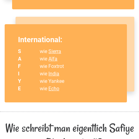
International:
S
wie
Sierra
A
wie
Alfa
F
wie Foxtrot
I
wie
India
Y
wie Yankee
E
wie
Echo
Wie schreibt man eigentlich Safiye