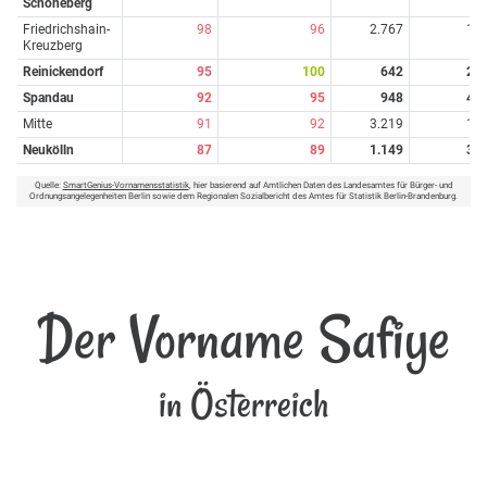
Schöneberg
Friedrichshain-
98
96
2.767
1
Kreuzberg
Reinickendorf
95
100
642
2
Spandau
92
95
948
4
Mitte
91
92
3.219
1
Neukölln
87
89
1.149
3
Quelle:
SmartGenius-Vornamensstatistik
, hier basierend auf Amtlichen Daten des Landesamtes für Bürger- und
Ordnungsangelegenheiten Berlin sowie dem Regionalen Sozialbericht des Amtes für Statistik Berlin-Brandenburg.
Der Vorname Safiye
in Österreich