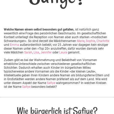
Welche Namen einem selbst besonders gut gefallen,
ist natürlich ganz
wesentlich eine Frage des persönlichen Geschmacks. Im gesellschaftlichen
Kontext unterliegt die Rezeption von Namen aber auch starken »modischen
Schwankungen«. So sind derzeit die Mädchennamen
Marie
,
Sophie
,
Charlotte
und
Emma
außerordentlich beliebt, vor 25 Jahren war dagegen kein einziger
dieser Namen unter den »Top 20« anzutreffen, dafür wurden damals sehr
viele Mädchen
Sarah
,
Lisa
,
Jennifer
oder
Laura
genannt.
Zudem gibt es bei der Wahrnehmung und Beliebtheit von Vornamen
erhebliche Unterschiede zwischen verschiedenen gesellschaftlichen
Schichten. Dadurch erhalten auch Kinder im bürgerlichen Milieu
typischerweise andere Vornamen als die Kinder »der kleinen Leute«,
Intellektuelle geben ihren Kindern andere Namen als bildungsferne Eltern und
in Großstädten werden andere Namen präferiert als auf dem Land. Wie wird
unter diesem Aspekt der Name
Safiye
wahrgenommen? In welchen Kreisen
ist der Name
Safiye
besonders beliebt?
Wie bürgerlich ist Safiye?