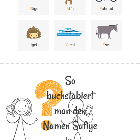
S
äge
A
ffe
F
ahrrad
I
gel
Y
acht
E
sel
So
buchstabiert
man den
Namen Safiye