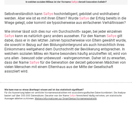
In welchen sozialen Milieus ist der Vorname
Safiye
derzeit besonders beliebt?
Selbstverständlich kann
Safiye
hochintelligent, gebildet und wohlhabend
werden. Aber wie ist es mit ihren Eltern? Wurde
Safiye
der Erfolg bereits in die
Wiege gelegt, oder kommt sie typsicherweise aus einfacheren Verhältnissen?
Wie immer lässt sich dies nur »im Durchschnitt« sagen, bei jeder einzelnen
Safiye
kann es natürlich ganz anders aussehen. Für den Namen
Safiye
gilt
dabei, dass er in den letzten Jahren typischerweise von Eltern gewählt wurde,
die sowohl in Bezug auf den Bildungshintergrund als auch hinsichtlich ihres
Einkommens weitgehend dem Durchschnitt der Bevölkerung entsprechen. In
welchem sozialen Milieu ein Name besonders häufig anzutreffen ist, wird von
uns allen - bewusst oder unbewusst - wahrgenommen. Daher ist zu erwarten,
dass der Name
Safiye
für die Generation der derzeit geborenen Mädchen von
vielen Menschen mit einem Elternhaus aus der Mitte der Gesellschaft
assoziiert wird.
Wie kann man so etwas überhaupt wissen und ist das statistisch signifikant?
Für die Auswertung haben wir amtliche Vornamensstatistiken mit soziodemografischen Daten kombiniert. Die Analyse
basiert auf über 300.000 Datensätzen. Darunter war der Name
Safiye
hinreichend häufig vertreten, um statistische
Aussagen ableiten zu können.
Weitere Informationen zur SmartGenius-Vornamensstatistik
.