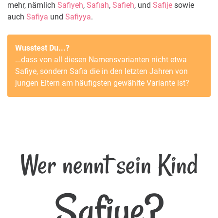
mehr, nämlich
Safiyeh
,
Safiah
,
Safieh
, und
Safije
sowie
auch
Safiya
und
Safiyya
.
Wusstest Du...?
...dass von all diesen Namensvarianten nicht etwa
Safiye
, sondern
Safia
die in den letzten Jahren von
jungen Eltern am häufigsten gewählte Variante ist?
Wer nennt sein Kind
Safiye?