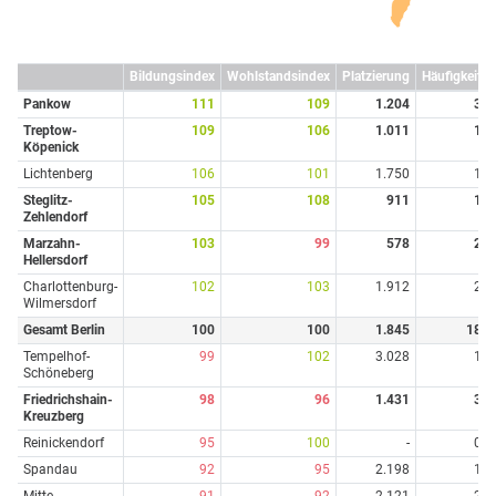
Bildungsindex
Wohlstandsindex
Platzierung
Häufigkeit
Pankow
111
109
1.204
3
Treptow-
109
106
1.011
1
Köpenick
Lichtenberg
106
101
1.750
1
Steglitz-
105
108
911
1
Zehlendorf
Marzahn-
103
99
578
2
Hellersdorf
Charlottenburg-
102
103
1.912
2
Wilmersdorf
Gesamt Berlin
100
100
1.845
18
Tempelhof-
99
102
3.028
1
Schöneberg
Friedrichshain-
98
96
1.431
3
Kreuzberg
Reinickendorf
95
100
-
0
Spandau
92
95
2.198
1