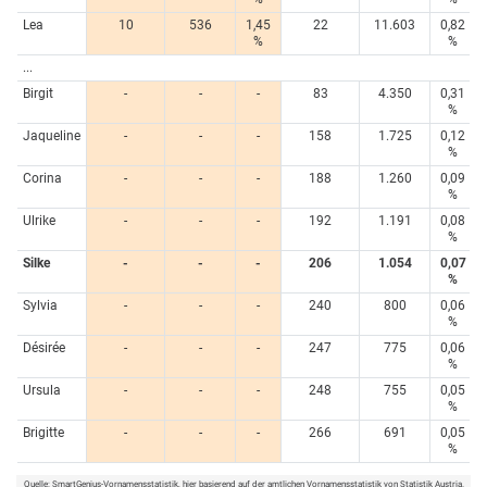
Lea
10
536
1,45
22
11.603
0,82
%
%
...
Birgit
-
-
-
83
4.350
0,31
%
Jaqueline
-
-
-
158
1.725
0,12
%
Corina
-
-
-
188
1.260
0,09
%
Ulrike
-
-
-
192
1.191
0,08
%
Silke
-
-
-
206
1.054
0,07
%
Sylvia
-
-
-
240
800
0,06
%
Désirée
-
-
-
247
775
0,06
%
Ursula
-
-
-
248
755
0,05
%
Brigitte
-
-
-
266
691
0,05
%
Quelle:
SmartGenius-Vornamensstatistik
, hier basierend auf der amtlichen Vornamensstatistik von Statistik Austria.