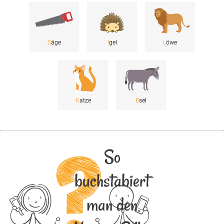
S
äge
I
gel
L
öwe
K
atze
E
sel
So
buchstabiert
man den