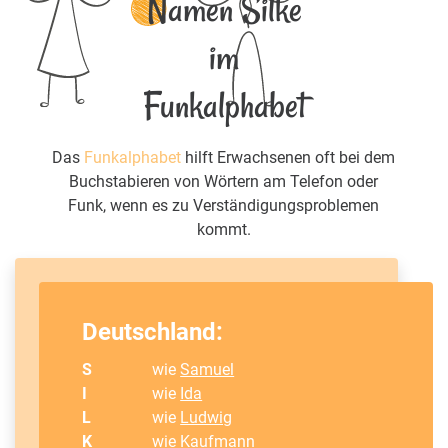
Namen Silke
im
Funkalphabet
Das
Funkalphabet
hilft Erwachsenen oft bei dem
Buchstabieren von Wörtern am Telefon oder
Funk, wenn es zu Verständigungsproblemen
kommt.
Deutschland:
S
wie
Samuel
I
wie
Ida
L
wie
Ludwig
K
wie Kaufmann