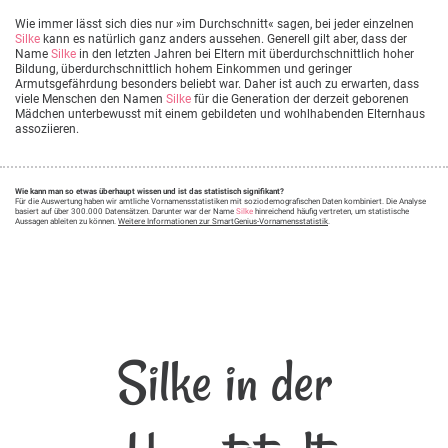
Wie immer lässt sich dies nur »im Durchschnitt« sagen, bei jeder einzelnen
Silke
kann es natürlich ganz anders aussehen. Generell gilt aber, dass der
Name
Silke
in den letzten Jahren bei Eltern mit überdurchschnittlich hoher
Bildung, überdurchschnittlich hohem Einkommen und geringer
Armutsgefährdung besonders beliebt war. Daher ist auch zu erwarten, dass
viele Menschen den Namen
Silke
für die Generation der derzeit geborenen
Mädchen unterbewusst mit einem gebildeten und wohlhabenden Elternhaus
assoziieren.
Wie kann man so etwas überhaupt wissen und ist das statistisch signifikant?
Für die Auswertung haben wir amtliche Vornamensstatistiken mit soziodemografischen Daten kombiniert. Die Analyse
basiert auf über 300.000 Datensätzen. Darunter war der Name
Silke
hinreichend häufig vertreten, um statistische
Aussagen ableiten zu können.
Weitere Informationen zur SmartGenius-Vornamensstatistik
.
Silke in der