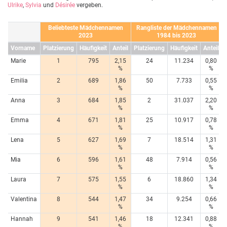
Ulrike
,
Sylvia
und
Désirée
vergeben.
Beliebteste Mädchennamen
Rangliste der Mädchennamen
2023
1984 bis 2023
Vorname
Platzierung
Häufigkeit
Anteil
Platzierung
Häufigkeit
Anteil
Marie
1
795
2,15
24
11.234
0,80
%
%
Emilia
2
689
1,86
50
7.733
0,55
%
%
Anna
3
684
1,85
2
31.037
2,20
%
%
Emma
4
671
1,81
25
10.917
0,78
%
%
Lena
5
627
1,69
7
18.514
1,31
%
%
Mia
6
596
1,61
48
7.914
0,56
%
%
Laura
7
575
1,55
6
18.860
1,34
%
%
Valentina
8
544
1,47
34
9.254
0,66
%
%
Hannah
9
541
1,46
18
12.341
0,88
%
%