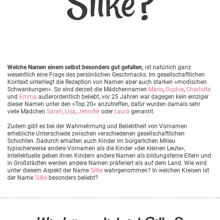
Silke?
Welche Namen einem selbst besonders gut gefallen,
ist natürlich ganz
wesentlich eine Frage des persönlichen Geschmacks. Im gesellschaftlichen
Kontext unterliegt die Rezeption von Namen aber auch starken »modischen
Schwankungen«. So sind derzeit die Mädchennamen
Marie
,
Sophie
,
Charlotte
und
Emma
außerordentlich beliebt, vor 25 Jahren war dagegen kein einziger
dieser Namen unter den »Top 20« anzutreffen, dafür wurden damals sehr
viele Mädchen
Sarah
,
Lisa
,
Jennifer
oder
Laura
genannt.
Zudem gibt es bei der Wahrnehmung und Beliebtheit von Vornamen
erhebliche Unterschiede zwischen verschiedenen gesellschaftlichen
Schichten. Dadurch erhalten auch Kinder im bürgerlichen Milieu
typischerweise andere Vornamen als die Kinder »der kleinen Leute«,
Intellektuelle geben ihren Kindern andere Namen als bildungsferne Eltern und
in Großstädten werden andere Namen präferiert als auf dem Land. Wie wird
unter diesem Aspekt der Name
Silke
wahrgenommen? In welchen Kreisen ist
der Name
Silke
besonders beliebt?