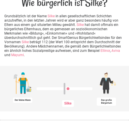
Wie bürgerlich ist Silke?
Grundsätzlich ist der Name
Silke
in allen gesellschaftlichen Schichten
anzutreffen, in den letzten Jahren wird er aber ganz besonders häufig von
Eltern aus einem gut situierten Milieu gewählt.
Silke
hat damit oftmals ein
bürgerliches Elternhaus, dem es gemessen an sozioökonomischen
Merkmalen wie »Bildung«, »Einkommen« und »Wohlstand«
überdurchschnittlich gut geht. Der SmartGenius Bürgerlichkeitsindex für den
Vornamen
Silke
beträgt 112 (der Wert 100 entspricht dem Durchschnitt der
Bevölkerung). Andere Mädchennamen, die gemäß dem Bürgerlichkeitsindex
ein ähnlich hohes Sozialprestige aufweisen, sind zum Beispiel
Ellinor
,
Aviva
und
Mayumi
.
Der kleine Mann
Das große
Silke
Bürgertum