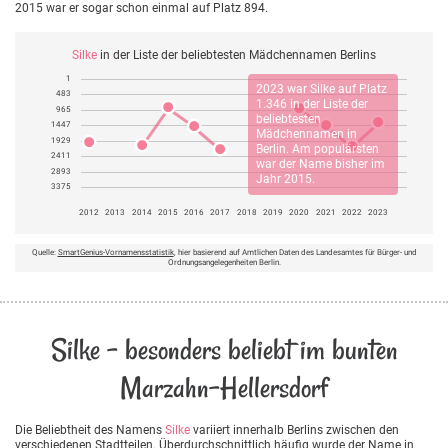
2015 war er sogar schon einmal auf Platz 894.
Silke
in der Liste der beliebtesten Mädchennamen Berlins
1
2023 war
Silke
auf Platz
483
1.346 in der Liste der
965
beliebtesten
1447
Mädchennamen in
1929
Berlin. Am populärsten
2411
war der Name bisher im
2893
Jahr 2015.
3375
2012
2013
2014
2015
2016
2017
2018
2019
2020
2021
2022
2023
Quelle:
SmartGenius-Vornamensstatistik
, hier basierend auf Amtlichen Daten des Landesamtes für Bürger- und
Ordnungsangelegenheiten Berlin.
Silke - besonders beliebt im bunten
Marzahn-Hellersdorf
Die Beliebtheit des Namens
Silke
variiert innerhalb Berlins zwischen den
verschiedenen Stadtteilen. Überdurchschnittlich häufig wurde der Name in