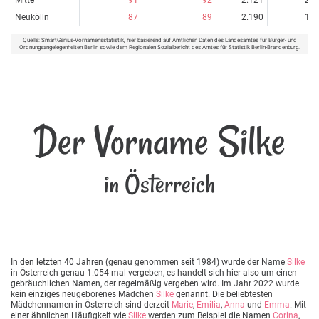
Mitte
91
92
2.121
2
Neukölln
87
89
2.190
1
Quelle:
SmartGenius-Vornamensstatistik
, hier basierend auf Amtlichen Daten des Landesamtes für Bürger- und
Ordnungsangelegenheiten Berlin sowie dem Regionalen Sozialbericht des Amtes für Statistik Berlin-Brandenburg.
Der Vorname Silke
in Österreich
In den letzten 40 Jahren (genau genommen seit 1984) wurde der Name
Silke
in Österreich genau 1.054-mal vergeben, es handelt sich hier also um einen
gebräuchlichen Namen, der regelmäßig vergeben wird. Im Jahr 2022 wurde
kein einziges neugeborenes Mädchen
Silke
genannt. Die beliebtesten
Mädchennamen in Österreich sind derzeit
Marie
,
Emilia
,
Anna
und
Emma
. Mit
einer ähnlichen Häufigkeit wie
Silke
werden zum Beispiel die Namen
Corina
,