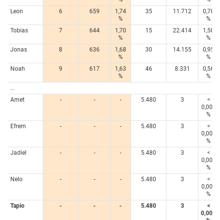
Leon
6
659
1,74
35
11.712
0,78
%
%
Tobias
7
644
1,70
15
22.414
1,50
%
%
Jonas
8
636
1,68
30
14.155
0,95
%
%
Noah
9
617
1,63
46
8.331
0,56
%
%
...
Amet
-
-
-
5.480
3
<
0,005
%
Efrem
-
-
-
5.480
3
<
0,005
%
Jadiel
-
-
-
5.480
3
<
0,005
%
Nelo
-
-
-
5.480
3
<
0,005
%
Tapio
-
-
-
5.480
3
<
0,005