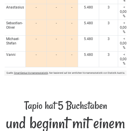
%
Anastasius
-
-
-
5.480
3
<
0,005
%
Sebastian-
-
-
-
5.480
3
<
Oliver
0,005
%
Michael-
-
-
-
5.480
3
<
Stefan
0,005
%
Vanni
-
-
-
5.480
3
<
0,005
%
Quelle:
SmartGenius-Vornamensstatistik
, hier basierend auf der amtlichen Vornamensstatistik von Statistik Austria.
Tapio hat 5 Buchstaben
und beginnt mit einem