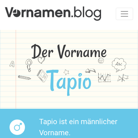
Der Vorname
Tapio
Tapio ist ein männlicher
Vorname.