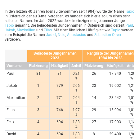
In den letzten 40 Jahren (genau genommen seit 1984) wurde der Name
Tapio
in Österreich genau 3-mal vergeben, es handelt sich hier also um einen sehr
seltenen Namen. Im Jahr 2022 wurde kein einziger neugeborener Junge
Tapio
genannt. Die beliebtesten Jungennamen in Österreich sind derzeit
Paul
,
Jakob
,
Maximilian
und
Elias
. Mit einer ähnlichen Häufigkeit wie
Tapio
werden
zum Beispiel die Namen
Jadiel
,
Nelo
,
Anastasius
und
Sebastian-Oliver
vergeben.
Beliebteste Jungennamen
Rangliste der Jungennamen
2023
1984 bis 2023
Vorname
Platzierung
Häufigkeit
Anteil
Platzierung
Häufigkeit
Anteil
Paul
81
81
0,21
26
17.940
1,20
%
%
Jakob
1
779
2,06
23
19.002
1,27
%
%
Maximilian
2
771
2,04
14
23.442
1,57
%
%
Elias
3
746
1,97
29
15.094
1,01
%
%
Felix
4
694
1,83
27
17.003
1,14
%
%
David
4
694
1,83
8
29.400
1,96
%
%