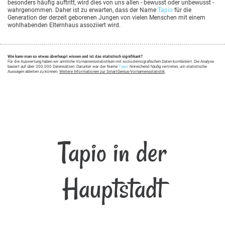
besonders häufig auftritt, wird dies von uns allen - bewusst oder unbewusst -
wahrgenommen. Daher ist zu erwarten, dass der Name
Tapio
für die
Generation der derzeit geborenen Jungen von vielen Menschen mit einem
wohlhabenden Elternhaus assoziiert wird.
Wie kann man so etwas überhaupt wissen und ist das statistisch signifikant?
Für die Auswertung haben wir amtliche Vornamensstatistiken mit soziodemografischen Daten kombiniert. Die Analyse
basiert auf über 300.000 Datensätzen. Darunter war der Name
Tapio
hinreichend häufig vertreten, um statistische
Aussagen ableiten zu können.
Weitere Informationen zur SmartGenius-Vornamensstatistik
.
Tapio in der
Hauptstadt