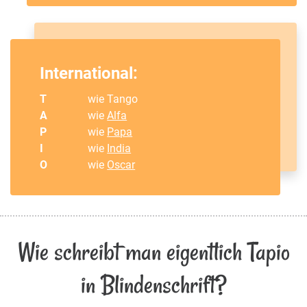
International:
T
wie Tango
A
wie
Alfa
P
wie
Papa
I
wie
India
O
wie
Oscar
Wie schreibt man eigentlich Tapio
in Blindenschrift?