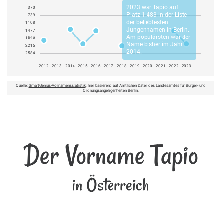
2023 war
Tapio
auf
370
Platz 1.483 in der Liste
739
der beliebtesten
1108
Jungennamen in Berlin.
1477
Am populärsten war der
1846
Name bisher im Jahr
2215
2014.
2584
2012
2013
2014
2015
2016
2017
2018
2019
2020
2021
2022
2023
Quelle:
SmartGenius-Vornamensstatistik
, hier basierend auf Amtlichen Daten des Landesamtes für Bürger- und
Ordnungsangelegenheiten Berlin.
Der Vorname Tapio
in Österreich