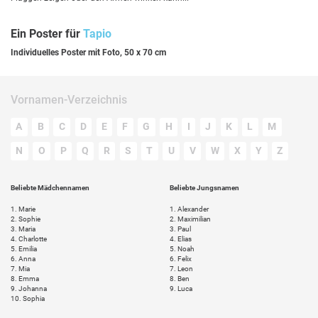
Ein Poster für
Tapio
Individuelles Poster mit Foto, 50 x 70 cm
Vornamen-Verzeichnis
A
B
C
D
E
F
G
H
I
J
K
L
M
N
O
P
Q
R
S
T
U
V
W
X
Y
Z
Beliebte Mädchennamen
Beliebte Jungsnamen
1.
Marie
1.
Alexander
2.
Sophie
2.
Maximilian
3.
Maria
3.
Paul
4.
Charlotte
4.
Elias
5.
Emilia
5.
Noah
6.
Anna
6.
Felix
7.
Mia
7.
Leon
8.
Emma
8.
Ben
9.
Johanna
9.
Luca
10.
Sophia