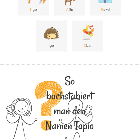
T
iger
A
ffe
P
aket
I
gel
O
bst
So
buchstabiert
man den
Namen Tapio