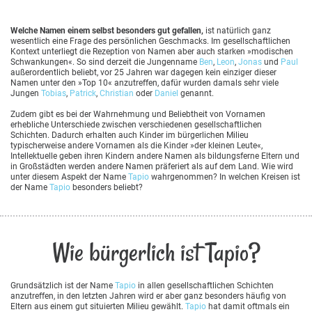
Welche Namen einem selbst besonders gut gefallen,
ist natürlich ganz
wesentlich eine Frage des persönlichen Geschmacks. Im gesellschaftlichen
Kontext unterliegt die Rezeption von Namen aber auch starken »modischen
Schwankungen«. So sind derzeit die Jungenname
Ben
,
Leon
,
Jonas
und
Paul
außerordentlich beliebt, vor 25 Jahren war dagegen kein einziger dieser
Namen unter den »Top 10« anzutreffen, dafür wurden damals sehr viele
Jungen
Tobias
,
Patrick
,
Christian
oder
Daniel
genannt.
Zudem gibt es bei der Wahrnehmung und Beliebtheit von Vornamen
erhebliche Unterschiede zwischen verschiedenen gesellschaftlichen
Schichten. Dadurch erhalten auch Kinder im bürgerlichen Milieu
typischerweise andere Vornamen als die Kinder »der kleinen Leute«,
Intellektuelle geben ihren Kindern andere Namen als bildungsferne Eltern und
in Großstädten werden andere Namen präferiert als auf dem Land. Wie wird
unter diesem Aspekt der Name
Tapio
wahrgenommen? In welchen Kreisen ist
der Name
Tapio
besonders beliebt?
Wie bürgerlich ist Tapio?
Grundsätzlich ist der Name
Tapio
in allen gesellschaftlichen Schichten
anzutreffen, in den letzten Jahren wird er aber ganz besonders häufig von
Eltern aus einem gut situierten Milieu gewählt.
Tapio
hat damit oftmals ein