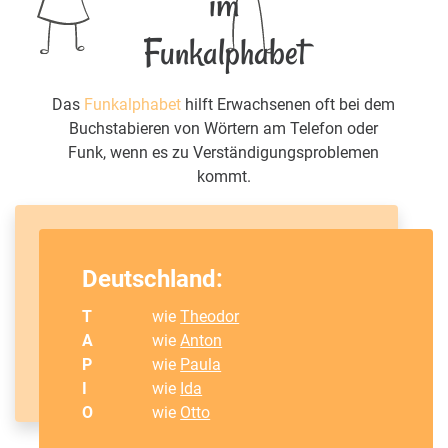
im
Funkalphabet
Das
Funkalphabet
hilft Erwachsenen oft bei dem
Buchstabieren von Wörtern am Telefon oder
Funk, wenn es zu Verständigungsproblemen
kommt.
Deutschland:
T
wie
Theodor
A
wie
Anton
P
wie
Paula
I
wie
Ida
O
wie
Otto