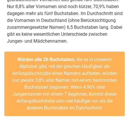
Nur 8,8% aller Vornamen sind noch kürzer, 70,9% haben
dagegen mehr als fünf Buchstaben. Im Durchschnitt sind
die Vornamen in Deutschland (ohne Berücksichtigung
zusammengesetzter Namen) 6,5 Buchstaben lang. Dabei
gibt es keine wesentlichen Unterschiede zwischen
Jungen- und Mädchennamen.
Würden alle 26 Buchstaben,
die es in unserem
Alphabet gibt, mit der gleichen Häufigkeit als
Anfangsbuchstabe eines Namens auftreten, würden
nur jeweils 3,8% aller Namen mit einem bestimmten
Buchstaben beginnen. Wenn 4,96% aller
Jungennamen mit einem T beginnen, kommt dieser
Anfangsbuchstabe also viel häufiger vor als die
anderen Buchstaben im Durchschnitt.