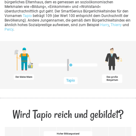
bürgerliches Elternhaus, dem es gemessen an sozioökonomischen
Merkmalen wie »Bildung«, »Einkommen« und »Wohlstand«
überdurchschnittlich gut geht. Der SmartGenius Bürgerlichkeitsindex für den
Vornamen
Tapio
beträgt 109 (der Wert 100 entspricht dem Durchschnitt der
Bevölkerung). Andere Jungennamen, die gemäß dem Bürgerlichkeitsindex ein
ähnlich hohes Sozialprestige aufweisen, sind zum Beispiel
Harry
,
Thierry
und
Percy
.
Der kleine Mann
Das große
Tapio
Bürgertum
Wird Tapio reich und gebildet?
Hoher Bildungsstand