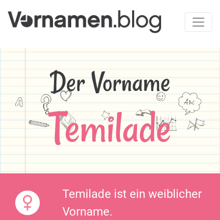
Der Vorname
Temilade
Temilade ist ein weiblicher
Vorname.