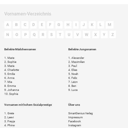
Vornamen-Verzeichnis
A
B
C
D
E
F
G
H
I
J
K
L
M
N
O
P
Q
R
S
T
U
V
W
X
Y
Z
Beliebte Mädchennamen
Beliebte Jungsnamen
1.
Marie
1.
Alexander
2.
Sophie
2.
Maximilian
3.
Maria
3.
Paul
4.
Charlotte
4.
Elias
5.
Emilia
5.
Noah
6.
Anna
6.
Felix
7.
Mia
7.
Leon
8.
Emma
8.
Ben
9.
Johanna
9.
Luca
10.
Sophia
Vornamen mit hohem Sozialprestige
Über uns
1.
Grete
SmartGenius Verlag
2.
Leevi
Impressum
3.
Freyja
Facebook
4.
Phine
Instagram