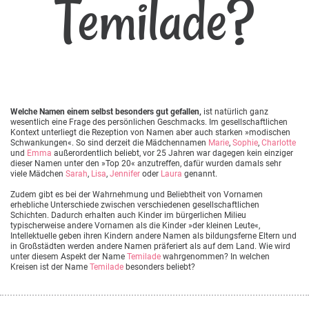
Temilade?
Welche Namen einem selbst besonders gut gefallen,
ist natürlich ganz
wesentlich eine Frage des persönlichen Geschmacks. Im gesellschaftlichen
Kontext unterliegt die Rezeption von Namen aber auch starken »modischen
Schwankungen«. So sind derzeit die Mädchennamen
Marie
,
Sophie
,
Charlotte
und
Emma
außerordentlich beliebt, vor 25 Jahren war dagegen kein einziger
dieser Namen unter den »Top 20« anzutreffen, dafür wurden damals sehr
viele Mädchen
Sarah
,
Lisa
,
Jennifer
oder
Laura
genannt.
Zudem gibt es bei der Wahrnehmung und Beliebtheit von Vornamen
erhebliche Unterschiede zwischen verschiedenen gesellschaftlichen
Schichten. Dadurch erhalten auch Kinder im bürgerlichen Milieu
typischerweise andere Vornamen als die Kinder »der kleinen Leute«,
Intellektuelle geben ihren Kindern andere Namen als bildungsferne Eltern und
in Großstädten werden andere Namen präferiert als auf dem Land. Wie wird
unter diesem Aspekt der Name
Temilade
wahrgenommen? In welchen
Kreisen ist der Name
Temilade
besonders beliebt?