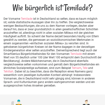
Wie bürgerlich ist Temilade?
Der Vorname
Temilade
ist in Deutschland so selten, dass es kaum möglich
ist, valide statistische Aussagen über ihn zu treffen. Die vergleichsweise
wenigen Beobachtungen, die uns zu dem Namen vorliegen, deuten aber
darauf hin, dass er zwar grundsätzlich in allen gesellschaftlichen Schichten
anzutreffen ist, allerdings nicht in allen sozialen Milieus mit der gleichen
Häufigkeit auftritt. So scheint der Name derzeit besonders häufig von Eltern
gewählt zu werden, die gemessen an sozioökonomischen Merkmalen in
einem sogenannten »einfachen sozialen Milieu« zu verorten sind. In
gehobenen bürgerlichen Kreisen ist der Name dagegen in der derzeitigen
Kindergeneration eher selten anzutreffen. Dementsprechend liegt auch der
SmartGenius Bürgerlichkeitsindex für den Vornamen
Temilade
mit einem
Wert von 55 deutlich unter 100 (der Wert 100 entspricht dem Durchschnitt der
Bevölkerung). Andere Mädchennamen, die in Deutschland ebenfalls
vergleichsweise selten vorkommen und gemäß dem Bürgerlichkeitsindex ein
ähnliches Sozialprestige aufweisen, sind zum Beispiel
Temam
,
Tele
und
Tehillah
. Dabei ist zu beachten, dass die Rezeption eines Namens ganz
wesentlich vom jeweiligen kulturellen Kontext abhängt: Insbesondere
Vornamen, die in Deutschland nicht sehr gängig sind, können in anderen
Sprach- und Kulturräumen ganz anders wahrgenommen werden und ein
ausgesprochen hohes Ansehen genießen.