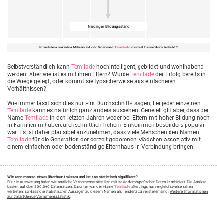
Niedriger Bildungsstand
In welchen sozialen Milieus ist der Vorname
Temilade
derzeit besonders beliebt?
Selbstverständlich kann
Temilade
hochintelligent, gebildet und wohlhabend
werden. Aber wie ist es mit ihren Eltern? Wurde
Temilade
der Erfolg bereits in
die Wiege gelegt, oder kommt sie typsicherweise aus einfacheren
Verhältnissen?
Wie immer lässt sich dies nur »im Durchschnitt« sagen, bei jeder einzelnen
Temilade
kann es natürlich ganz anders aussehen. Generell gilt aber, dass der
Name
Temilade
in den letzten Jahren weder bei Eltern mit hoher Bildung noch
in Familien mit überdurchschnittlich hohem Einkommen besonders populär
war. Es ist daher plausibel anzunehmen, dass viele Menschen den Namen
Temilade
für die Generation der derzeit geborenen Mädchen assoziativ mit
einem einfachen oder bodenständige Elternhaus in Verbindung bringen.
Wie kann man so etwas überhaupt wissen und ist das statistisch signifikant?
Für die Auswertung haben wir amtliche Vornamensstatistiken mit soziodemografischen Daten kombiniert. Die Analyse
basiert auf über 300.000 Datensätzen. Darunter war der Name
Temilade
allerdings nur vergleichsweise selten
vertreten, so dass die statistischen Aussagen zu diesem Namen als Tendenz zu verstehen sind.
Weitere Informationen
zur SmartGenius-Vornamensstatistik
.