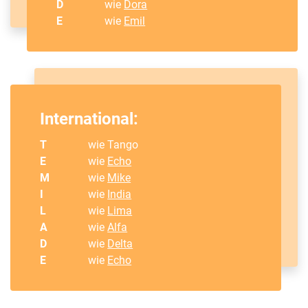
D
wie
Dora
E
wie
Emil
International:
T
wie Tango
E
wie
Echo
M
wie
Mike
I
wie
India
L
wie
Lima
A
wie
Alfa
D
wie
Delta
E
wie
Echo