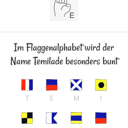
Im Flaggenalphabet wird der
Name Temilade besonders bunt
T
E
M
I