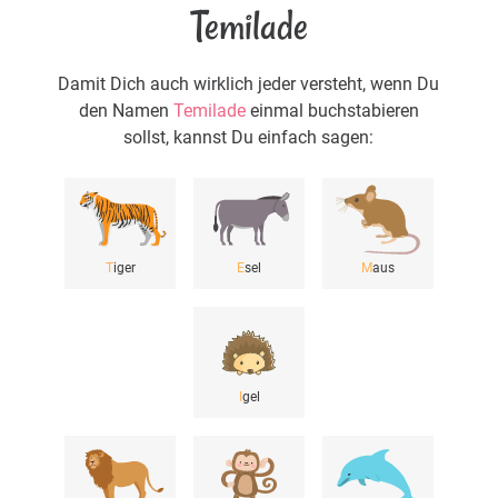
Temilade
Damit Dich auch wirklich jeder versteht, wenn Du
den Namen
Temilade
einmal buchstabieren
sollst, kannst Du einfach sagen:
T
iger
E
sel
M
aus
I
gel