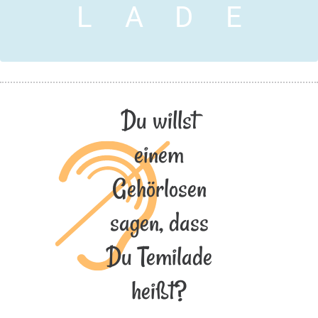
L
A
D
E
Du willst
einem
Gehörlosen
sagen, dass
Du Temilade
heißt?