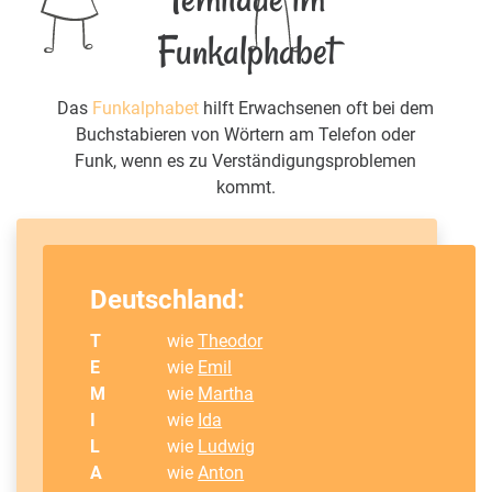
Funkalphabet
Das
Funkalphabet
hilft Erwachsenen oft bei dem
Buchstabieren von Wörtern am Telefon oder
Funk, wenn es zu Verständigungsproblemen
kommt.
Deutschland:
T
wie
Theodor
E
wie
Emil
M
wie
Martha
I
wie
Ida
L
wie
Ludwig
A
wie
Anton