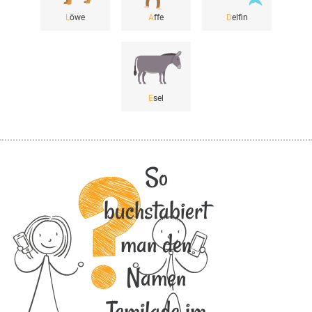
L
öwe
A
ffe
D
elfin
E
sel
So
buchstabiert
man den
Namen
Temilade im