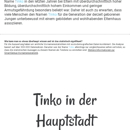
Name
Tinko
in den letzten Jahren bei Eltern mit überdurchschnittlich hoher
Bildung, überdurchschnittlich hohem Einkommen und geringer
Armutsgefährdung besonders beliebt war. Daher ist auch zu erwarten, dass
viele Menschen den Namen
Tinko
für die Generation der derzeit geborenen
Jungen unterbewusst mit einem gebildeten und wohlhabenden Elternhaus
assoziieren.
Wie kann man so etwas überhaupt wissen und ist das statistisch signifikant?
Für die Auswertung haben wir amtliche Vornamensstatistiken mit soziodemografischen Daten kombiniert. Die Analyse
basiert auf über 300.000 Datensätzen. Darunter war der Name
Tinko
allerdings nur vergleichsweise selten vertreten, so
dass die statistischen Aussagen zu diesem Namen als Tendenz zu verstehen sind.
Weitere Informationen zur
SmartGenius-Vornamensstatistik
.
Tinko in der
Hauptstadt