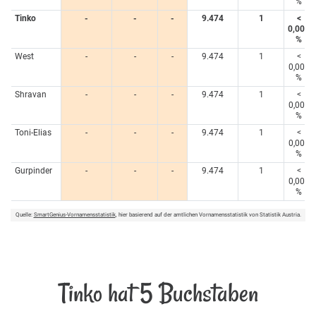
%
Tinko
-
-
-
9.474
1
<
0,005
%
West
-
-
-
9.474
1
<
0,005
%
Shravan
-
-
-
9.474
1
<
0,005
%
Toni-Elias
-
-
-
9.474
1
<
0,005
%
Gurpinder
-
-
-
9.474
1
<
0,005
%
Quelle:
SmartGenius-Vornamensstatistik
, hier basierend auf der amtlichen Vornamensstatistik von Statistik Austria.
Tinko hat 5 Buchstaben