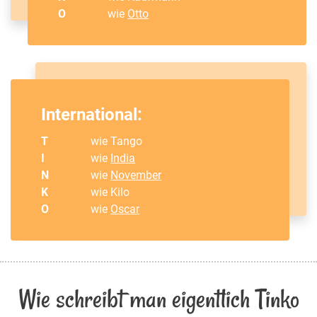
O
wie
Otto
International:
T
wie Tango
I
wie
India
N
wie
November
K
wie Kilo
O
wie
Oscar
Wie schreibt man eigentlich Tinko