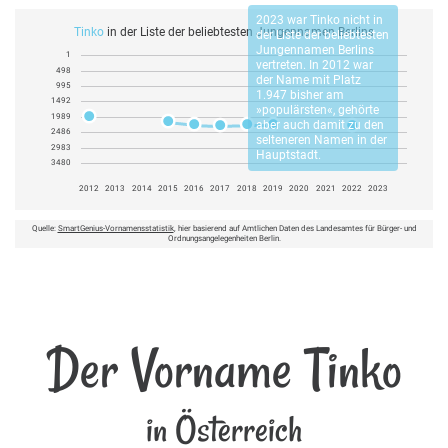
2023 war
Tinko
nicht in
Tinko
in der Liste der beliebtesten Jungennamen Berlins
der Liste der beliebtesten
Jungennamen Berlins
1
vertreten. In 2012 war
498
der Name mit Platz
995
1.947 bisher am
1492
»populärsten«, gehörte
1989
aber auch damit zu den
2486
selteneren Namen in der
2983
Hauptstadt.
3480
2012
2013
2014
2015
2016
2017
2018
2019
2020
2021
2022
2023
Quelle:
SmartGenius-Vornamensstatistik
, hier basierend auf Amtlichen Daten des Landesamtes für Bürger- und
Ordnungsangelegenheiten Berlin.
Der Vorname Tinko
in Österreich