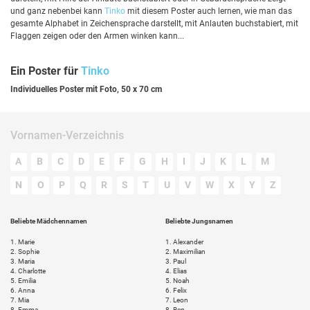
und ganz nebenbei kann
Tinko
mit diesem Poster auch lernen, wie man das
gesamte Alphabet in Zeichensprache darstellt, mit Anlauten buchstabiert, mit
Flaggen zeigen oder den Armen winken kann...
Ein Poster für
Tinko
Individuelles Poster mit Foto, 50 x 70 cm
Vornamen-Verzeichnis
A
B
C
D
E
F
G
H
I
J
K
L
M
N
O
P
Q
R
S
T
U
V
W
X
Y
Z
Beliebte Mädchennamen
Beliebte Jungsnamen
1.
Marie
1.
Alexander
2.
Sophie
2.
Maximilian
3.
Maria
3.
Paul
4.
Charlotte
4.
Elias
5.
Emilia
5.
Noah
6.
Anna
6.
Felix
7.
Mia
7.
Leon
8.
Emma
8.
Ben