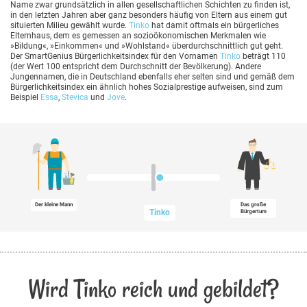
Name zwar grundsätzlich in allen gesellschaftlichen Schichten zu finden ist,
in den letzten Jahren aber ganz besonders häufig von Eltern aus einem gut
situierten Milieu gewählt wurde.
Tinko
hat damit oftmals ein bürgerliches
Elternhaus, dem es gemessen an sozioökonomischen Merkmalen wie
»Bildung«, »Einkommen« und »Wohlstand« überdurchschnittlich gut geht.
Der SmartGenius Bürgerlichkeitsindex für den Vornamen
Tinko
beträgt 110
(der Wert 100 entspricht dem Durchschnitt der Bevölkerung). Andere
Jungennamen, die in Deutschland ebenfalls eher selten sind und gemäß dem
Bürgerlichkeitsindex ein ähnlich hohes Sozialprestige aufweisen, sind zum
Beispiel
Essa
,
Stevica
und
Jove
.
Der kleine Mann
Das große
Tinko
Bürgertum
Wird Tinko reich und gebildet?