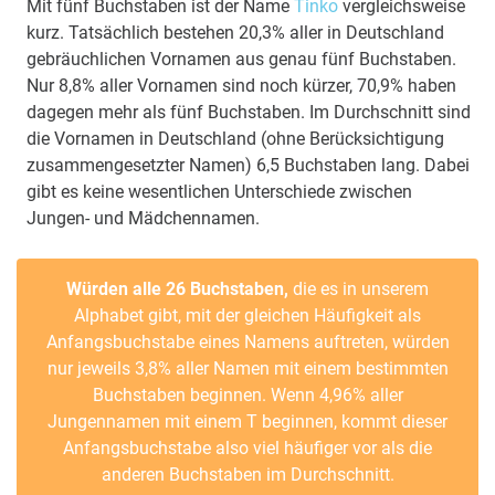
Mit fünf Buchstaben ist der Name
Tinko
vergleichsweise
kurz. Tatsächlich bestehen 20,3% aller in Deutschland
gebräuchlichen Vornamen aus genau fünf Buchstaben.
Nur 8,8% aller Vornamen sind noch kürzer, 70,9% haben
dagegen mehr als fünf Buchstaben. Im Durchschnitt sind
die Vornamen in Deutschland (ohne Berücksichtigung
zusammengesetzter Namen) 6,5 Buchstaben lang. Dabei
gibt es keine wesentlichen Unterschiede zwischen
Jungen- und Mädchennamen.
Würden alle 26 Buchstaben,
die es in unserem
Alphabet gibt, mit der gleichen Häufigkeit als
Anfangsbuchstabe eines Namens auftreten, würden
nur jeweils 3,8% aller Namen mit einem bestimmten
Buchstaben beginnen. Wenn 4,96% aller
Jungennamen mit einem T beginnen, kommt dieser
Anfangsbuchstabe also viel häufiger vor als die
anderen Buchstaben im Durchschnitt.