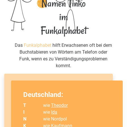
Namen Tinko
im
Funkalphabet
Das
Funkalphabet
hilft Erwachsenen oft bei dem
Buchstabieren von Wörtern am Telefon oder
Funk, wenn es zu Verständigungsproblemen
kommt.
Deutschland:
T
wie
Theodor
I
wie
Ida
N
wie Nordpol
K
wie Kaufmann