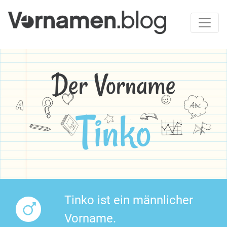
Der Vorname
Tinko
Tinko ist ein männlicher
Vorname.