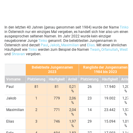
In den letzten 40 Jahren (genau genommen seit 1984) wurde der Name
Tinko
in Österreich nur ein einziges Mal vergeben, es handelt sich hier also um einen
ausgesprochen seltenen Namen. Im Jahr 2022 wurde kein einziger
neugeborener Junge
Tinko
genannt. Die beliebtesten Jungennamen in
Österreich sind derzeit
Paul
,
Jakob
,
Maximilian
und
Elias
. Mit einer ähnlichen
Häufigkeit wie
Tinko
werden zum Beispiel die Namen
Twain
,
Orfanullah
,
West
und
Shravan
vergeben.
Beliebteste Jungennamen
Rangliste der Jungennamen
2023
1984 bis 2023
Vorname
Platzierung
Häufigkeit
Anteil
Platzierung
Häufigkeit
Anteil
Paul
81
81
0,21
26
17.940
1,20
%
%
Jakob
1
779
2,06
23
19.002
1,27
%
%
Maximilian
2
771
2,04
14
23.442
1,57
%
%
Elias
3
746
1,97
29
15.094
1,01
%
%
Felix
4
694
1,83
27
17.003
1,14