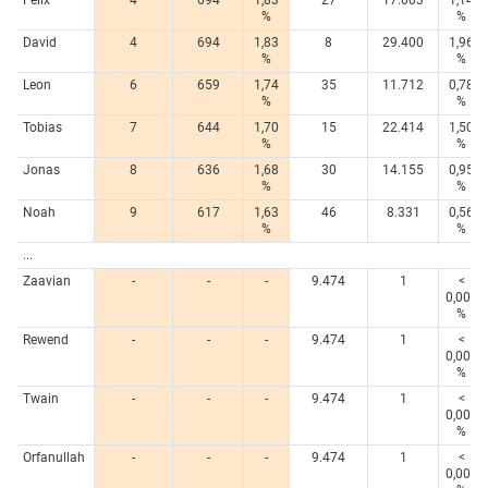
%
%
David
4
694
1,83
8
29.400
1,96
%
%
Leon
6
659
1,74
35
11.712
0,78
%
%
Tobias
7
644
1,70
15
22.414
1,50
%
%
Jonas
8
636
1,68
30
14.155
0,95
%
%
Noah
9
617
1,63
46
8.331
0,56
%
%
...
Zaavian
-
-
-
9.474
1
<
0,005
%
Rewend
-
-
-
9.474
1
<
0,005
%
Twain
-
-
-
9.474
1
<
0,005
%
Orfanullah
-
-
-
9.474
1
<
0,005