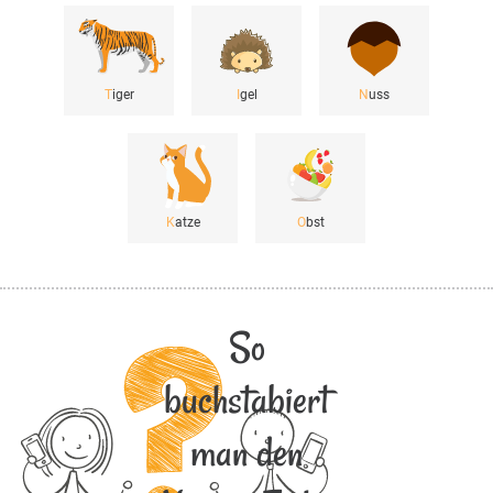
T
iger
I
gel
N
uss
K
atze
O
bst
So
buchstabiert
man den