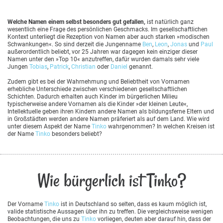
Welche Namen einem selbst besonders gut gefallen,
ist natürlich ganz
wesentlich eine Frage des persönlichen Geschmacks. Im gesellschaftlichen
Kontext unterliegt die Rezeption von Namen aber auch starken »modischen
Schwankungen«. So sind derzeit die Jungenname
Ben
,
Leon
,
Jonas
und
Paul
außerordentlich beliebt, vor 25 Jahren war dagegen kein einziger dieser
Namen unter den »Top 10« anzutreffen, dafür wurden damals sehr viele
Jungen
Tobias
,
Patrick
,
Christian
oder
Daniel
genannt.
Zudem gibt es bei der Wahrnehmung und Beliebtheit von Vornamen
erhebliche Unterschiede zwischen verschiedenen gesellschaftlichen
Schichten. Dadurch erhalten auch Kinder im bürgerlichen Milieu
typischerweise andere Vornamen als die Kinder »der kleinen Leute«,
Intellektuelle geben ihren Kindern andere Namen als bildungsferne Eltern und
in Großstädten werden andere Namen präferiert als auf dem Land. Wie wird
unter diesem Aspekt der Name
Tinko
wahrgenommen? In welchen Kreisen ist
der Name
Tinko
besonders beliebt?
Wie bürgerlich ist Tinko?
Der Vorname
Tinko
ist in Deutschland so selten, dass es kaum möglich ist,
valide statistische Aussagen über ihn zu treffen. Die vergleichsweise wenigen
Beobachtungen, die uns zu
Tinko
vorliegen, deuten aber darauf hin, dass der