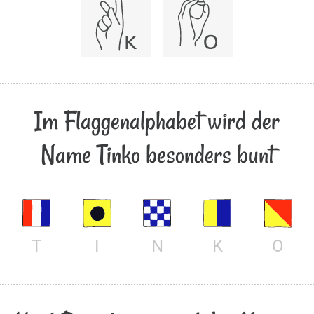
Im Flaggenalphabet wird der
Name Tinko besonders bunt
T
I
N
K
O