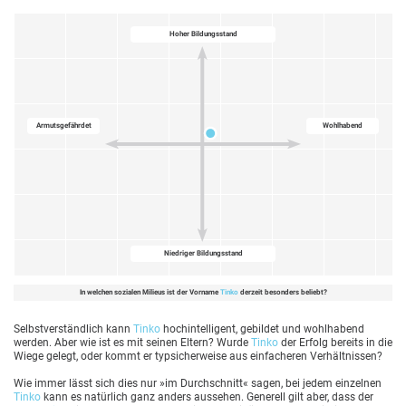
Hoher Bildungsstand
Armutsgefährdet
Wohlhabend
Niedriger Bildungsstand
In welchen sozialen Milieus ist der Vorname
Tinko
derzeit besonders beliebt?
Selbstverständlich kann
Tinko
hochintelligent, gebildet und wohlhabend
werden. Aber wie ist es mit seinen Eltern? Wurde
Tinko
der Erfolg bereits in die
Wiege gelegt, oder kommt er typsicherweise aus einfacheren Verhältnissen?
Wie immer lässt sich dies nur »im Durchschnitt« sagen, bei jedem einzelnen
Tinko
kann es natürlich ganz anders aussehen. Generell gilt aber, dass der