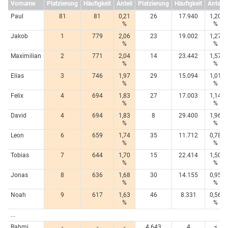
Vorname
Platzierung
Häufigkeit
Anteil
Platzierung
Häufigkeit
Anteil
Paul
81
81
0,21
26
17.940
1,20
%
%
Jakob
1
779
2,06
23
19.002
1,27
%
%
Maximilian
2
771
2,04
14
23.442
1,57
%
%
Elias
3
746
1,97
29
15.094
1,01
%
%
Felix
4
694
1,83
27
17.003
1,14
%
%
David
4
694
1,83
8
29.400
1,96
%
%
Leon
6
659
1,74
35
11.712
0,78
%
%
Tobias
7
644
1,70
15
22.414
1,50
%
%
Jonas
8
636
1,68
30
14.155
0,95
%
%
Noah
9
617
1,63
46
8.331
0,56
%
%
...
Rahmi
-
-
-
4.643
4
<