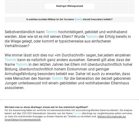
Niedriger Bildungsstand
In welchen sozialen Milieus ist der Vorname
Tommi
derzeit besonders beliebt?
Selbstverständlich kann
Tommi
hochintelligent, gebildet und wohlhabend
werden. Aber wie ist es mit seinen Eltern? Wurde
Tommi
der Erfolg bereits in
die Wiege gelegt, oder kommt er typsicherweise aus einfacheren
Verhältnissen?
Wie immer lässt sich dies nur »im Durchschnitt« sagen, bei jedem einzelnen
Tommi
kann es natürlich ganz anders aussehen. Generell gilt aber, dass der
Name
Tommi
in den letzten Jahren bei Eltern mit überdurchschnittlich hoher
Bildung, überdurchschnittlich hohem Einkommen und geringer
Armutsgefährdung besonders beliebt war. Daher ist auch zu erwarten, dass
viele Menschen den Namen
Tommi
für die Generation der derzeit geborenen
Jungen unterbewusst mit einem gebildeten und wohlhabenden Elternhaus
assoziieren.
Wie kann man so etwas überhaupt wissen und ist das statistisch signifikant?
Für die Auswertung haben wir amtliche Vornamensstatistiken mit soziodemografischen Daten kombiniert. Die Analyse
basiert auf über 300.000 Datensätzen. Darunter war der Name
Tommi
allerdings nur vergleichsweise selten vertreten,
so dass die statistischen Aussagen zu diesem Namen als Tendenz zu verstehen sind.
Weitere Informationen zur
SmartGenius-Vornamensstatistik
.