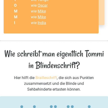
O
wie
Oscar
M
wie
Mike
M
wie
Mike
I
wie
India
Wie schreibt man eigentlich Tommi
in Blindenschrift?
Hier hilft die
Brailleschrift
, die sich aus Punkten
zusammensetzt und die Blinde und
Sehbehinderte ertasten können.