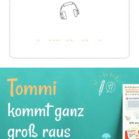
Tommi
kommt ganz
groß raus