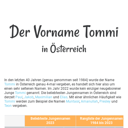
Der Vorname Tommi
in Österreich
In den letzten 40 Jahren (genau genommen seit 1984) wurde der Name
Tommi
in Österreich genau 4-mal vergeben, es handelt sich hier also um
einen sehr seltenen Namen. Im Jahr 2022 wurde kein einziger neugeborener
Junge
Tommi
genannt. Die beliebtesten Jungennamen in Österreich sind
derzeit
Paul
,
Jakob
,
Maximilian
und
Elias
. Mit einer ähnlichen Häufigkeit wie
Tommi
werden zum Beispiel die Namen
Muntasir
,
Amanullah
,
Presley
und
Teon
vergeben.
Beliebteste Jungennamen
Rangliste der Jungennamen
2023
1984 bis 2023