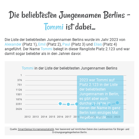
Die beliebtesten Jungennamen Berlins -
Tommi
ist dabei...
Die Liste der beliebtesten Jungennamen Berlins wurde im Jahr 2023 von
Alexander
(Platz 1),
Emil
(Platz 2),
Paul
(Platz 3) und
Elias
(Platz 4)
angeführt. Der Name
Tommi
belegt in dieser Rangliste Platz 2.123 und war
damit sogar beliebter als in den Jahren davor.
Tommi
in der Liste der beliebtesten Jungennamen Berlins
1
2023 war
Tommi
auf
376
Platz 2.123 in der Liste
751
der beliebtesten
1126
Jungennamen in Berlin,
1501
es gibt aber auch
1876
durchaus Jahre, in
2251
denen der Name in ganz
2626
Berlin kein einziges Mal
vergeben wurde.
2012
2013
2014
2015
2016
2017
2018
2019
2020
2021
2022
2023
Quelle:
SmartGenius-Vornamensstatistik
, hier basierend auf Amtlichen Daten des Landesamtes für Bürger- und
Ordnungsangelegenheiten Berlin.