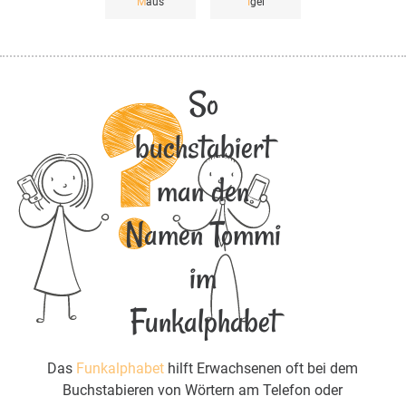
M
aus
I
gel
So
buchstabiert
man den
Namen Tommi
im
Funkalphabet
Das
Funkalphabet
hilft Erwachsenen oft bei dem
Buchstabieren von Wörtern am Telefon oder