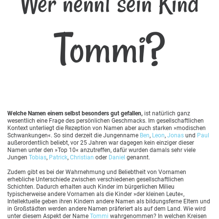
Wer nennt sein Kind
Tommi?
Welche Namen einem selbst besonders gut gefallen,
ist natürlich ganz
wesentlich eine Frage des persönlichen Geschmacks. Im gesellschaftlichen
Kontext unterliegt die Rezeption von Namen aber auch starken »modischen
Schwankungen«. So sind derzeit die Jungenname
Ben
,
Leon
,
Jonas
und
Paul
außerordentlich beliebt, vor 25 Jahren war dagegen kein einziger dieser
Namen unter den »Top 10« anzutreffen, dafür wurden damals sehr viele
Jungen
Tobias
,
Patrick
,
Christian
oder
Daniel
genannt.
Zudem gibt es bei der Wahrnehmung und Beliebtheit von Vornamen
erhebliche Unterschiede zwischen verschiedenen gesellschaftlichen
Schichten. Dadurch erhalten auch Kinder im bürgerlichen Milieu
typischerweise andere Vornamen als die Kinder »der kleinen Leute«,
Intellektuelle geben ihren Kindern andere Namen als bildungsferne Eltern und
in Großstädten werden andere Namen präferiert als auf dem Land. Wie wird
unter diesem Aspekt der Name
Tommi
wahrgenommen? In welchen Kreisen