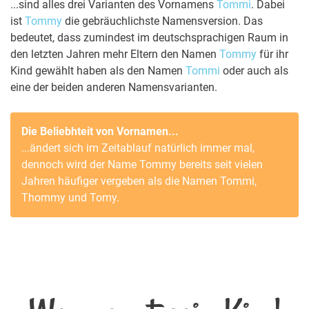
...sind alles drei Varianten des Vornamens
Tommi
. Dabei
ist
Tommy
die gebräuchlichste Namensversion. Das
bedeutet, dass zumindest im deutschsprachigen Raum in
den letzten Jahren mehr Eltern den Namen
Tommy
für ihr
Kind gewählt haben als den Namen
Tommi
oder auch als
eine der beiden anderen Namensvarianten.
Die Beliebhteit von Vornamen...
...ändert sich im Zeitablauf natürlich immer mal,
dennoch wird der Name
Tommy
bereits seit vielen
Jahren häufiger vergeben als die Namen
Tommi
,
Thommy
und
Tomy
.