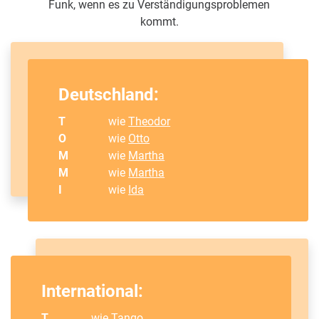
Funk, wenn es zu Verständigungsproblemen
kommt.
Deutschland:
T
wie
Theodor
O
wie
Otto
M
wie
Martha
M
wie
Martha
I
wie
Ida
International:
T
wie Tango