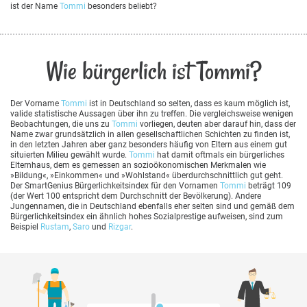
ist der Name
Tommi
besonders beliebt?
Wie bürgerlich ist Tommi?
Der Vorname
Tommi
ist in Deutschland so selten, dass es kaum möglich ist,
valide statistische Aussagen über ihn zu treffen. Die vergleichsweise wenigen
Beobachtungen, die uns zu
Tommi
vorliegen, deuten aber darauf hin, dass der
Name zwar grundsätzlich in allen gesellschaftlichen Schichten zu finden ist,
in den letzten Jahren aber ganz besonders häufig von Eltern aus einem gut
situierten Milieu gewählt wurde.
Tommi
hat damit oftmals ein bürgerliches
Elternhaus, dem es gemessen an sozioökonomischen Merkmalen wie
»Bildung«, »Einkommen« und »Wohlstand« überdurchschnittlich gut geht.
Der SmartGenius Bürgerlichkeitsindex für den Vornamen
Tommi
beträgt 109
(der Wert 100 entspricht dem Durchschnitt der Bevölkerung). Andere
Jungennamen, die in Deutschland ebenfalls eher selten sind und gemäß dem
Bürgerlichkeitsindex ein ähnlich hohes Sozialprestige aufweisen, sind zum
Beispiel
Rustam
,
Saro
und
Rizgar
.