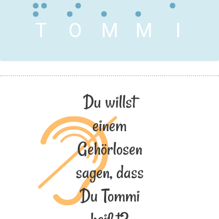
T
O
M
M
I
Du willst
einem
Gehörlosen
sagen, dass
Du Tommi