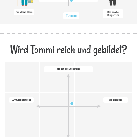
Der kleine Mann
Das große
Tommi
Bürgertum
Wird Tommi reich und gebildet?
Hoher Bildungsstand
Armutsgefährdet
Wohlhabend