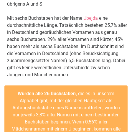
übrigens A und S.
Mit sechs Buchstaben hat der Name
Ubejda
eine
durchschnittliche Länge. Tatsächlich bestehen 25,7% aller
in Deutschland gebräuchlichen Vornamen aus genau
sechs Buchstaben. 29% aller Vornamen sind kürzer, 45%
haben mehr als sechs Buchstaben. Im Durchschnitt sind
die Vornamen in Deutschland (ohne Berücksichtigung
zusammengesetzter Namen) 6,5 Buchstaben lang. Dabei
gibt es keine wesentlichen Unterschiede zwischen
Jungen- und Mädchennamen.
Würden alle 26 Buchstaben,
die es in unserem
Alphabet gibt, mit der gleichen Häufigkeit als
Anfangsbuchstabe eines Namens auftreten, würden
nur jeweils 3,8% aller Namen mit einem bestimmten
Buchstaben beginnen. Wenn 0,56% aller
Mädchennamen mit einem U beginnen, kommen alle