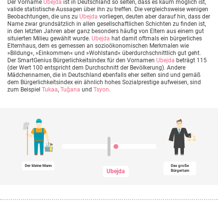
Der Vorname
Ubejda
ist in Deutschland so selten, dass es kaum möglich ist,
valide statistische Aussagen über ihn zu treffen. Die vergleichsweise wenigen
Beobachtungen, die uns zu
Ubejda
vorliegen, deuten aber darauf hin, dass der
Name zwar grundsätzlich in allen gesellschaftlichen Schichten zu finden ist,
in den letzten Jahren aber ganz besonders häufig von Eltern aus einem gut
situierten Milieu gewählt wurde.
Ubejda
hat damit oftmals ein bürgerliches
Elternhaus, dem es gemessen an sozioökonomischen Merkmalen wie
»Bildung«, »Einkommen« und »Wohlstand« überdurchschnittlich gut geht.
Der SmartGenius Bürgerlichkeitsindex für den Vornamen
Ubejda
beträgt 115
(der Wert 100 entspricht dem Durchschnitt der Bevölkerung). Andere
Mädchennamen, die in Deutschland ebenfalls eher selten sind und gemäß
dem Bürgerlichkeitsindex ein ähnlich hohes Sozialprestige aufweisen, sind
zum Beispiel
Tukaa
,
Tuğana
und
Tsyon
.
Der kleine Mann
Das große
Ubejda
Bürgertum