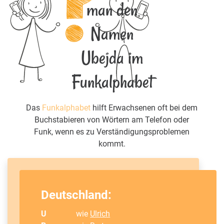
man den
Namen
Ubejda im
Funkalphabet
Das
Funkalphabet
hilft Erwachsenen oft bei dem
Buchstabieren von Wörtern am Telefon oder
Funk, wenn es zu Verständigungsproblemen
kommt.
Deutschland:
U
wie
Ulrich