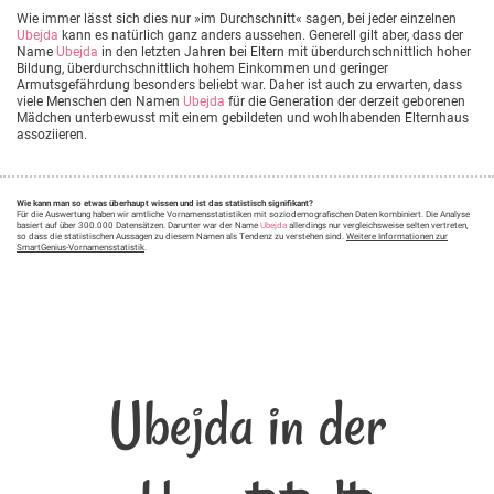
Wie immer lässt sich dies nur »im Durchschnitt« sagen, bei jeder einzelnen
Ubejda
kann es natürlich ganz anders aussehen. Generell gilt aber, dass der
Name
Ubejda
in den letzten Jahren bei Eltern mit überdurchschnittlich hoher
Bildung, überdurchschnittlich hohem Einkommen und geringer
Armutsgefährdung besonders beliebt war. Daher ist auch zu erwarten, dass
viele Menschen den Namen
Ubejda
für die Generation der derzeit geborenen
Mädchen unterbewusst mit einem gebildeten und wohlhabenden Elternhaus
assoziieren.
Wie kann man so etwas überhaupt wissen und ist das statistisch signifikant?
Für die Auswertung haben wir amtliche Vornamensstatistiken mit soziodemografischen Daten kombiniert. Die Analyse
basiert auf über 300.000 Datensätzen. Darunter war der Name
Ubejda
allerdings nur vergleichsweise selten vertreten,
so dass die statistischen Aussagen zu diesem Namen als Tendenz zu verstehen sind.
Weitere Informationen zur
SmartGenius-Vornamensstatistik
.
Ubejda in der