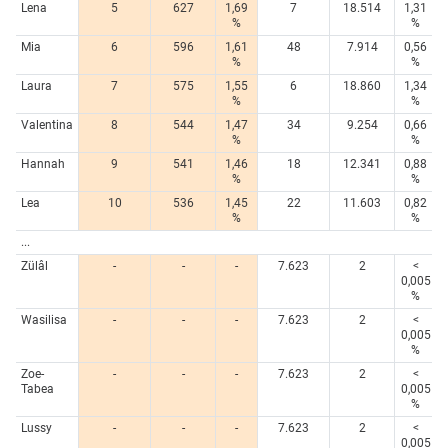
Lena
5
627
1,69
7
18.514
1,31
%
%
Mia
6
596
1,61
48
7.914
0,56
%
%
Laura
7
575
1,55
6
18.860
1,34
%
%
Valentina
8
544
1,47
34
9.254
0,66
%
%
Hannah
9
541
1,46
18
12.341
0,88
%
%
Lea
10
536
1,45
22
11.603
0,82
%
%
...
Zülâl
-
-
-
7.623
2
<
0,005
%
Wasilisa
-
-
-
7.623
2
<
0,005
%
Zoe-
-
-
-
7.623
2
<
Tabea
0,005
%
Lussy
-
-
-
7.623
2
<
0,005