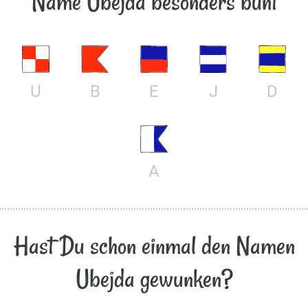
Name Ubejda besonders bunt
U
B
E
J
D
A
Hast Du schon einmal den Namen
Ubejda gewunken?