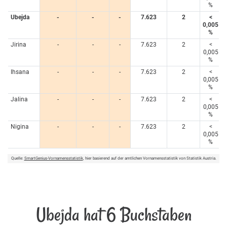
%
Ubejda
-
-
-
7.623
2
<
0,005
%
Jirina
-
-
-
7.623
2
<
0,005
%
Ihsana
-
-
-
7.623
2
<
0,005
%
Jalina
-
-
-
7.623
2
<
0,005
%
Nigina
-
-
-
7.623
2
<
0,005
%
Quelle:
SmartGenius-Vornamensstatistik
, hier basierend auf der amtlichen Vornamensstatistik von Statistik Austria.
Ubejda hat 6 Buchstaben