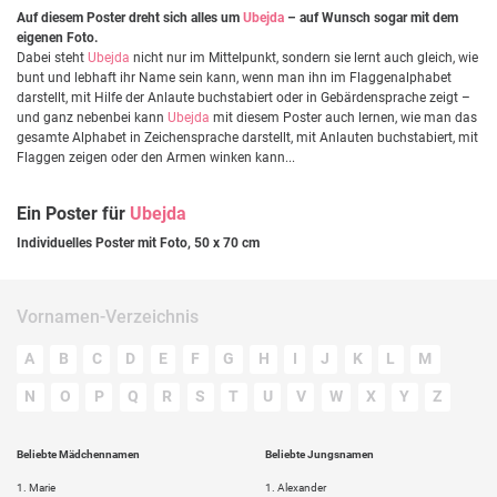
Auf diesem Poster dreht sich alles um
Ubejda
– auf Wunsch sogar mit dem
eigenen Foto.
Dabei steht
Ubejda
nicht nur im Mittelpunkt, sondern sie lernt auch gleich, wie
bunt und lebhaft ihr Name sein kann, wenn man ihn im Flaggenalphabet
darstellt, mit Hilfe der Anlaute buchstabiert oder in Gebärdensprache zeigt –
und ganz nebenbei kann
Ubejda
mit diesem Poster auch lernen, wie man das
gesamte Alphabet in Zeichensprache darstellt, mit Anlauten buchstabiert, mit
Flaggen zeigen oder den Armen winken kann...
Ein Poster für
Ubejda
Individuelles Poster mit Foto, 50 x 70 cm
Vornamen-Verzeichnis
A
B
C
D
E
F
G
H
I
J
K
L
M
N
O
P
Q
R
S
T
U
V
W
X
Y
Z
Beliebte Mädchennamen
Beliebte Jungsnamen
1.
Marie
1.
Alexander