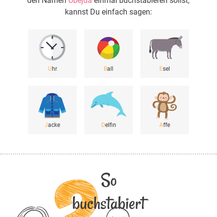
den Namen
Ubejda
einmal buchstabieren sollst,
kannst Du einfach sagen:
U
hr
B
all
E
sel
J
acke
D
elfin
A
ffe
So
buchstabiert