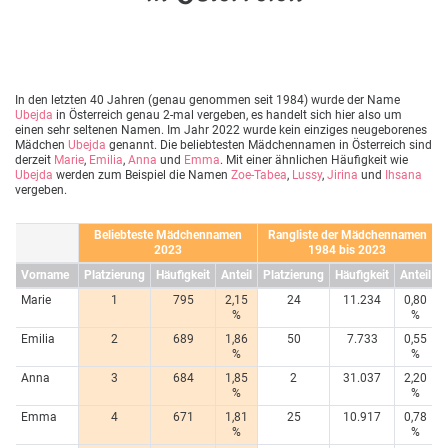
In den letzten 40 Jahren (genau genommen seit 1984) wurde der Name
Ubejda
in Österreich genau 2-mal vergeben, es handelt sich hier also um
einen sehr seltenen Namen. Im Jahr 2022 wurde kein einziges neugeborenes
Mädchen
Ubejda
genannt. Die beliebtesten Mädchennamen in Österreich sind
derzeit
Marie
,
Emilia
,
Anna
und
Emma
. Mit einer ähnlichen Häufigkeit wie
Ubejda
werden zum Beispiel die Namen
Zoe-Tabea
,
Lussy
,
Jirina
und
Ihsana
vergeben.
Beliebteste Mädchennamen
Rangliste der Mädchennamen
2023
1984 bis 2023
Vorname
Platzierung
Häufigkeit
Anteil
Platzierung
Häufigkeit
Anteil
Marie
1
795
2,15
24
11.234
0,80
%
%
Emilia
2
689
1,86
50
7.733
0,55
%
%
Anna
3
684
1,85
2
31.037
2,20
%
%
Emma
4
671
1,81
25
10.917
0,78
%
%