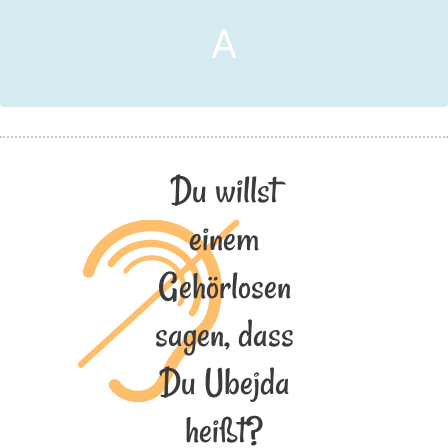
A
Du willst
einem
Gehörlosen
sagen, dass
Du Ubejda
heißt?