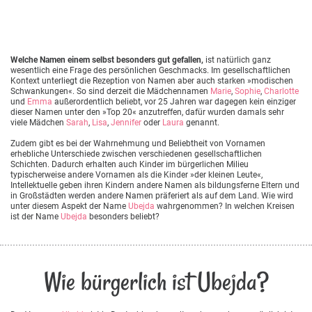
Welche Namen einem selbst besonders gut gefallen,
ist natürlich ganz
wesentlich eine Frage des persönlichen Geschmacks. Im gesellschaftlichen
Kontext unterliegt die Rezeption von Namen aber auch starken »modischen
Schwankungen«. So sind derzeit die Mädchennamen
Marie
,
Sophie
,
Charlotte
und
Emma
außerordentlich beliebt, vor 25 Jahren war dagegen kein einziger
dieser Namen unter den »Top 20« anzutreffen, dafür wurden damals sehr
viele Mädchen
Sarah
,
Lisa
,
Jennifer
oder
Laura
genannt.
Zudem gibt es bei der Wahrnehmung und Beliebtheit von Vornamen
erhebliche Unterschiede zwischen verschiedenen gesellschaftlichen
Schichten. Dadurch erhalten auch Kinder im bürgerlichen Milieu
typischerweise andere Vornamen als die Kinder »der kleinen Leute«,
Intellektuelle geben ihren Kindern andere Namen als bildungsferne Eltern und
in Großstädten werden andere Namen präferiert als auf dem Land. Wie wird
unter diesem Aspekt der Name
Ubejda
wahrgenommen? In welchen Kreisen
ist der Name
Ubejda
besonders beliebt?
Wie bürgerlich ist Ubejda?