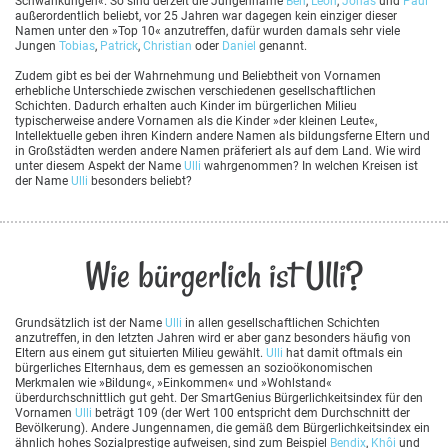
Schwankungen«. So sind derzeit die Jungenname
Ben
,
Leon
,
Jonas
und
Paul
außerordentlich beliebt, vor 25 Jahren war dagegen kein einziger dieser
Namen unter den »Top 10« anzutreffen, dafür wurden damals sehr viele
Jungen
Tobias
,
Patrick
,
Christian
oder
Daniel
genannt.
Zudem gibt es bei der Wahrnehmung und Beliebtheit von Vornamen
erhebliche Unterschiede zwischen verschiedenen gesellschaftlichen
Schichten. Dadurch erhalten auch Kinder im bürgerlichen Milieu
typischerweise andere Vornamen als die Kinder »der kleinen Leute«,
Intellektuelle geben ihren Kindern andere Namen als bildungsferne Eltern und
in Großstädten werden andere Namen präferiert als auf dem Land. Wie wird
unter diesem Aspekt der Name
Ulli
wahrgenommen? In welchen Kreisen ist
der Name
Ulli
besonders beliebt?
Wie bürgerlich ist Ulli?
Grundsätzlich ist der Name
Ulli
in allen gesellschaftlichen Schichten
anzutreffen, in den letzten Jahren wird er aber ganz besonders häufig von
Eltern aus einem gut situierten Milieu gewählt.
Ulli
hat damit oftmals ein
bürgerliches Elternhaus, dem es gemessen an sozioökonomischen
Merkmalen wie »Bildung«, »Einkommen« und »Wohlstand«
überdurchschnittlich gut geht. Der SmartGenius Bürgerlichkeitsindex für den
Vornamen
Ulli
beträgt 109 (der Wert 100 entspricht dem Durchschnitt der
Bevölkerung). Andere Jungennamen, die gemäß dem Bürgerlichkeitsindex ein
ähnlich hohes Sozialprestige aufweisen, sind zum Beispiel
Bendix
,
Khôi
und