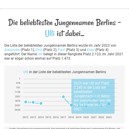
Die beliebtesten Jungennamen Berlins -
Ulli
ist dabei...
Die Liste der beliebtesten Jungennamen Berlins wurde im Jahr 2023 von
Alexander
(Platz 1),
Emil
(Platz 2),
Paul
(Platz 3) und
Elias
(Platz 4)
angeführt. Der Name
Ulli
belegt in dieser Rangliste Platz 2.123, im Jahr 2021
war er sogar schon einmal auf Platz 1.473.
Ulli
in der Liste der beliebtesten Jungennamen Berlins
1
2023 war
Ulli
auf Platz
376
2.240 in der Liste der
751
beliebtesten
1126
Jungennamen in Berlin.
1501
Am populärsten war der
1876
Name bisher im Jahr
2251
2021.
2626
2012
2013
2014
2015
2016
2017
2018
2019
2020
2021
2022
2023
Quelle:
SmartGenius-Vornamensstatistik
, hier basierend auf Amtlichen Daten des Landesamtes für Bürger- und