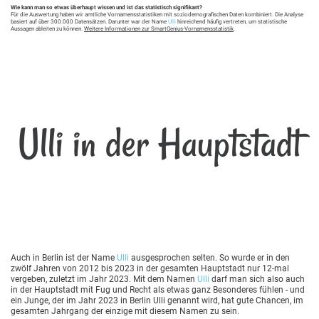
Wie kann man so etwas überhaupt wissen und ist das statistisch signifikant?
Für die Auswertung haben wir amtliche Vornamensstatistiken mit soziodemografischen Daten kombiniert. Die Analyse
basiert auf über 300.000 Datensätzen. Darunter war der Name
Ulli
hinreichend häufig vertreten, um statistische
Aussagen ableiten zu können.
Weitere Informationen zur SmartGenius-Vornamensstatistik
.
Ulli in der Hauptstadt
Auch in Berlin ist der Name
Ulli
ausgesprochen selten. So wurde er in den
zwölf Jahren von 2012 bis 2023 in der gesamten Hauptstadt nur 12-mal
vergeben, zuletzt im Jahr 2023. Mit dem Namen
Ulli
darf man sich also auch
in der Hauptstadt mit Fug und Recht als etwas ganz Besonderes fühlen - und
ein Junge, der im Jahr 2023 in Berlin Ulli genannt wird, hat gute Chancen, im
gesamten Jahrgang der einzige mit diesem Namen zu sein.