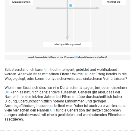
Armutsgefährdet
Wohlhabend
Niedriger Bildungsstand
In welchen sozialen Milieus ist der Vorname
Ulli
derzeit besonders beliebt?
Selbstverständlich kann
Ulli
hochintelligent, gebildet und wohlhabend
werden. Aber wie ist es mit seinen Eltern? Wurde
Ulli
der Erfolg bereits in die
Wiege gelegt, oder kommt er typsicherweise aus einfacheren Verhältnissen?
Wie immer lässt sich dies nur »im Durchschnitt« sagen, bei jedem einzelnen
Ulli
kann es natürlich ganz anders aussehen. Generell gilt aber, dass der
Name
Ulli
in den letzten Jahren bei Eltern mit überdurchschnittlich hoher
Bildung, überdurchschnittlich hohem Einkommen und geringer
Armutsgefährdung besonders beliebt war. Daher ist auch zu erwarten, dass
viele Menschen den Namen
Ulli
für die Generation der derzeit geborenen
Jungen unterbewusst mit einem gebildeten und wohlhabenden Elternhaus
assoziieren.