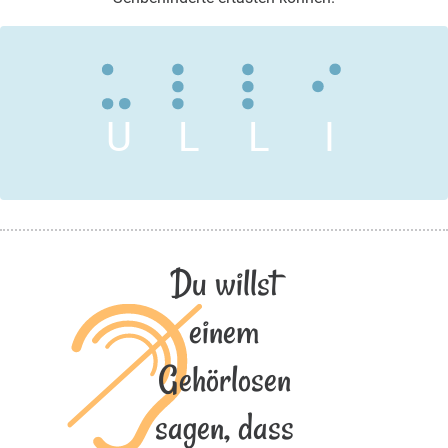
U
L
L
I
Du willst
einem
Gehörlosen
sagen, dass