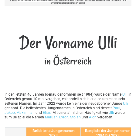
Ordnungsangelegenheiten Berlin.
Der Vorname Ulli
in Österreich
In den letzten 40 Jahren (genau genommen seit 1984) wurde der Name
Ulli
in
Österreich genau 10-mal vergeben, es handelt sich hier also um einen sehr
seltenen Namen. Im Jahr 2022 wurde kein einziger neugeborener Junge
Ulli
genannt. Die beliebtesten Jungennamen in Österreich sind derzeit
Paul
,
Jakob
,
Maximilian
und
Elias
. Mit einer ähnlichen Häufigkeit wie
Ulli
werden
zum Beispiel die Namen
Maruan
,
Byron
,
Stojan
und
Alon
vergeben.
Beliebteste Jungennamen
Rangliste der Jungennamen
2023
1984 bis 2023