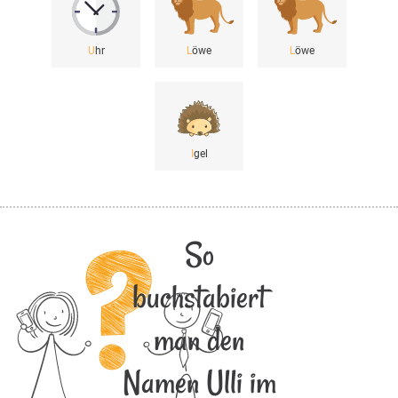
U
hr
L
öwe
L
öwe
I
gel
So
buchstabiert
man den
Namen Ulli im