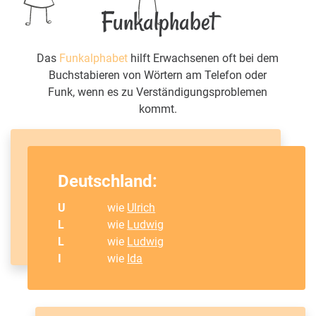
Funkalphabet
Das
Funkalphabet
hilft Erwachsenen oft bei dem
Buchstabieren von Wörtern am Telefon oder
Funk, wenn es zu Verständigungsproblemen
kommt.
Deutschland:
U
wie
Ulrich
L
wie
Ludwig
L
wie
Ludwig
I
wie
Ida