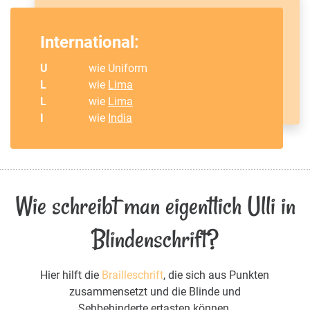
International:
U
wie Uniform
L
wie
Lima
L
wie
Lima
I
wie
India
Wie schreibt man eigentlich Ulli in
Blindenschrift?
Hier hilft die
Brailleschrift
, die sich aus Punkten
zusammensetzt und die Blinde und
Sehbehinderte ertasten können.