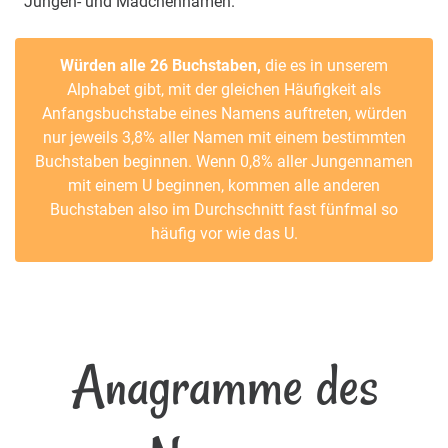
Jungen- und Mädchennamen.
Würden alle 26 Buchstaben,
die es in unserem
Alphabet gibt, mit der gleichen Häufigkeit als
Anfangsbuchstabe eines Namens auftreten, würden
nur jeweils 3,8% aller Namen mit einem bestimmten
Buchstaben beginnen. Wenn 0,8% aller Jungennamen
mit einem U beginnen, kommen alle anderen
Buchstaben also im Durchschnitt fast fünfmal so
häufig vor wie das U.
Anagramme des