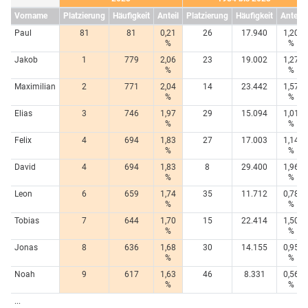
Vorname
Platzierung
Häufigkeit
Anteil
Platzierung
Häufigkeit
Anteil
Paul
81
81
0,21
26
17.940
1,20
%
%
Jakob
1
779
2,06
23
19.002
1,27
%
%
Maximilian
2
771
2,04
14
23.442
1,57
%
%
Elias
3
746
1,97
29
15.094
1,01
%
%
Felix
4
694
1,83
27
17.003
1,14
%
%
David
4
694
1,83
8
29.400
1,96
%
%
Leon
6
659
1,74
35
11.712
0,78
%
%
Tobias
7
644
1,70
15
22.414
1,50
%
%
Jonas
8
636
1,68
30
14.155
0,95
%
%
Noah
9
617
1,63
46
8.331
0,56
%
%
...