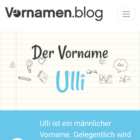
Der Vorname
Ulli
Ulli ist ein männlicher
Vorname. Gelegentlich wird