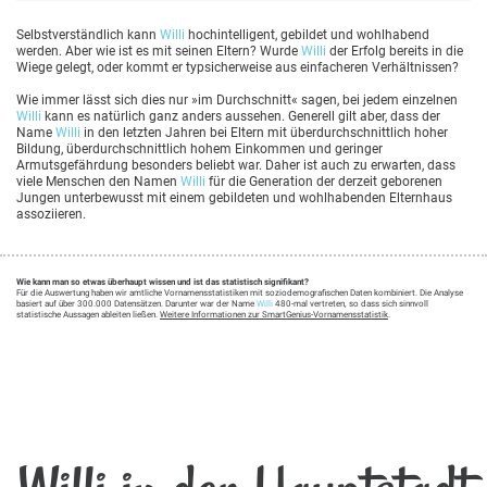
Selbstverständlich kann
Willi
hochintelligent, gebildet und wohlhabend
werden. Aber wie ist es mit seinen Eltern? Wurde
Willi
der Erfolg bereits in die
Wiege gelegt, oder kommt er typsicherweise aus einfacheren Verhältnissen?
Wie immer lässt sich dies nur »im Durchschnitt« sagen, bei jedem einzelnen
Willi
kann es natürlich ganz anders aussehen. Generell gilt aber, dass der
Name
Willi
in den letzten Jahren bei Eltern mit überdurchschnittlich hoher
Bildung, überdurchschnittlich hohem Einkommen und geringer
Armutsgefährdung besonders beliebt war. Daher ist auch zu erwarten, dass
viele Menschen den Namen
Willi
für die Generation der derzeit geborenen
Jungen unterbewusst mit einem gebildeten und wohlhabenden Elternhaus
assoziieren.
Wie kann man so etwas überhaupt wissen und ist das statistisch signifikant?
Für die Auswertung haben wir amtliche Vornamensstatistiken mit soziodemografischen Daten kombiniert. Die Analyse
basiert auf über 300.000 Datensätzen. Darunter war der Name
Willi
480-mal vertreten, so dass sich sinnvoll
statistische Aussagen ableiten ließen.
Weitere Informationen zur SmartGenius-Vornamensstatistik
.