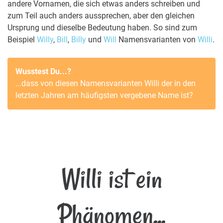
andere Vornamen, die sich etwas anders schreiben und
zum Teil auch anders aussprechen, aber den gleichen
Ursprung und dieselbe Bedeutung haben. So sind zum
Beispiel
Willy
,
Bill
,
Billy
und
Will
Namensvarianten von
Willi
.
Wusstest Du...?
...dass von diesen Namensvarianten
Willi
der in den
letzten Jahren am häufigsten vergebene Name ist?
Willi ist ein
Phänomen...