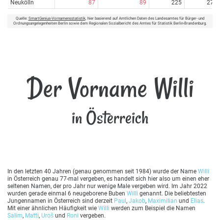
Neukölln
87
89
225
27
Quelle:
SmartGenius-Vornamensstatistik
, hier basierend auf Amtlichen Daten des Landesamtes für Bürger- und
Ordnungsangelegenheiten Berlin sowie dem Regionalen Sozialbericht des Amtes für Statistik Berlin-Brandenburg.
Der Vorname Willi
in Österreich
In den letzten 40 Jahren (genau genommen seit 1984) wurde der Name
Willi
in Österreich genau 77-mal vergeben, es handelt sich hier also um einen eher
seltenen Namen, der pro Jahr nur wenige Male vergeben wird. Im Jahr 2022
wurden gerade einmal 6 neugeborene Buben
Willi
genannt. Die beliebtesten
Jungennamen in Österreich sind derzeit
Paul
,
Jakob
,
Maximilian
und
Elias
.
Mit einer ähnlichen Häufigkeit wie
Willi
werden zum Beispiel die Namen
Salim
,
Matti
,
Uroš
und
Roni
vergeben.