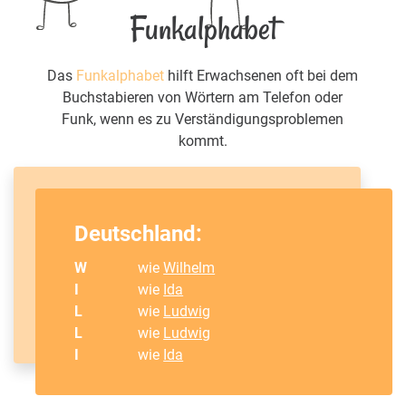
Funkalphabet
Das
Funkalphabet
hilft Erwachsenen oft bei dem
Buchstabieren von Wörtern am Telefon oder
Funk, wenn es zu Verständigungsproblemen
kommt.
Deutschland:
W
wie
Wilhelm
I
wie
Ida
L
wie
Ludwig
L
wie
Ludwig
I
wie
Ida