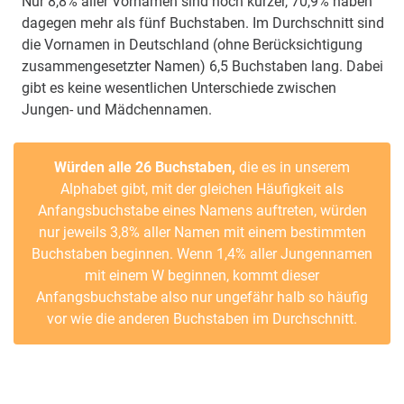
Nur 8,8% aller Vornamen sind noch kürzer, 70,9% haben
dagegen mehr als fünf Buchstaben. Im Durchschnitt sind
die Vornamen in Deutschland (ohne Berücksichtigung
zusammengesetzter Namen) 6,5 Buchstaben lang. Dabei
gibt es keine wesentlichen Unterschiede zwischen
Jungen- und Mädchennamen.
Würden alle 26 Buchstaben,
die es in unserem
Alphabet gibt, mit der gleichen Häufigkeit als
Anfangsbuchstabe eines Namens auftreten, würden
nur jeweils 3,8% aller Namen mit einem bestimmten
Buchstaben beginnen. Wenn 1,4% aller Jungennamen
mit einem W beginnen, kommt dieser
Anfangsbuchstabe also nur ungefähr halb so häufig
vor wie die anderen Buchstaben im Durchschnitt.