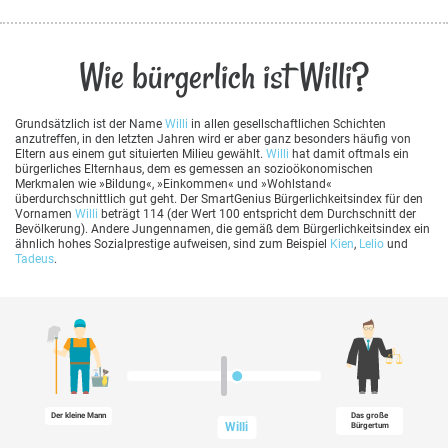
Wie bürgerlich ist Willi?
Grundsätzlich ist der Name
Willi
in allen gesellschaftlichen Schichten
anzutreffen, in den letzten Jahren wird er aber ganz besonders häufig von
Eltern aus einem gut situierten Milieu gewählt.
Willi
hat damit oftmals ein
bürgerliches Elternhaus, dem es gemessen an sozioökonomischen
Merkmalen wie »Bildung«, »Einkommen« und »Wohlstand«
überdurchschnittlich gut geht. Der SmartGenius Bürgerlichkeitsindex für den
Vornamen
Willi
beträgt 114 (der Wert 100 entspricht dem Durchschnitt der
Bevölkerung). Andere Jungennamen, die gemäß dem Bürgerlichkeitsindex ein
ähnlich hohes Sozialprestige aufweisen, sind zum Beispiel
Kien
,
Lelio
und
Tadeus
.
Der kleine Mann
Das große
Willi
Bürgertum