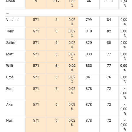
Noah
9
617
1,63
46
8.331
0,56
%
%
...
Vladimir
571
6
0,02
799
84
0,006
%
%
Tony
571
6
0,02
810
82
0,005
%
%
Salim
571
6
0,02
820
80
0,005
%
%
Matti
571
6
0,02
833
77
0,005
%
%
Willi
571
6
0,02
833
77
0,005
%
%
Uroš
571
6
0,02
841
76
0,005
%
%
Roni
571
6
0,02
878
72
<
%
0,005
%
Akin
571
6
0,02
878
72
<
%
0,005
%
Nail
571
6
0,02
878
72
<
%
0,005
%