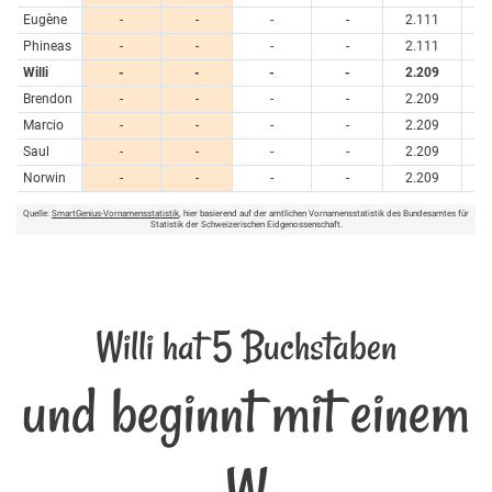
Eugène
-
-
-
-
2.111
Phineas
-
-
-
-
2.111
Willi
-
-
-
-
2.209
Brendon
-
-
-
-
2.209
Marcio
-
-
-
-
2.209
Saul
-
-
-
-
2.209
Norwin
-
-
-
-
2.209
Quelle:
SmartGenius-Vornamensstatistik
, hier basierend auf der amtlichen Vornamensstatistik des Bundesamtes für
Statistik der Schweizerischen Eidgenossenschaft.
Willi hat 5 Buchstaben
und beginnt mit einem
W