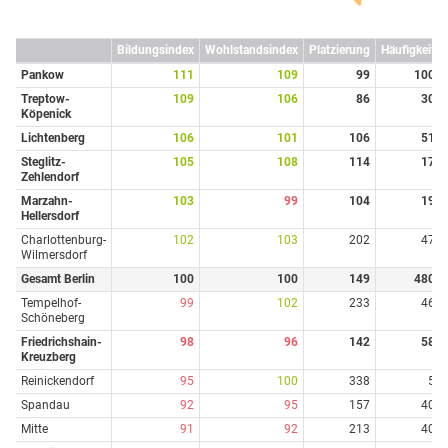
Bildungsindex
Wohlstandsindex
Platzierung
Häufigkeit
Pankow
111
109
99
100
Treptow-
109
106
86
30
Köpenick
Lichtenberg
106
101
106
51
Steglitz-
105
108
114
17
Zehlendorf
Marzahn-
103
99
104
19
Hellersdorf
Charlottenburg-
102
103
202
47
Wilmersdorf
Gesamt Berlin
100
100
149
480
Tempelhof-
99
102
233
46
Schöneberg
Friedrichshain-
98
96
142
58
Kreuzberg
Reinickendorf
95
100
338
5
Spandau
92
95
157
40
Mitte
91
92
213
40