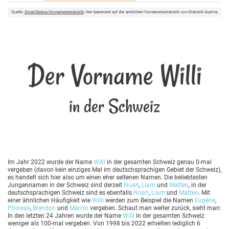
Quelle:
SmartGenius-Vornamensstatistik
, hier basierend auf der amtlichen Vornamensstatistik von Statistik Austria.
Der Vorname Willi
in der Schweiz
Im Jahr 2022 wurde der Name
Willi
in der gesamten Schweiz genau 0-mal
vergeben (davon kein einziges Mal im deutschsprachigen Gebiet der Schweiz),
es handelt sich hier also um einen eher seltenen Namen. Die beliebtesten
Jungennamen in der Schweiz sind derzeit
Noah
,
Liam
und
Matteo
, in der
deutschsprachigen Schweiz sind es ebenfalls
Noah
,
Liam
und
Matteo
. Mit
einer ähnlichen Häufigkeit wie
Willi
werden zum Beispiel die Namen
Eugène
,
Phineas
,
Brendon
und
Marcio
vergeben. Schaut man weiter zurück, sieht man:
In den letzten 24 Jahren wurde der Name
Willi
in der gesamten Schweiz
weniger als 100-mal vergeben. Von 1998 bis 2022 erhielten lediglich 6