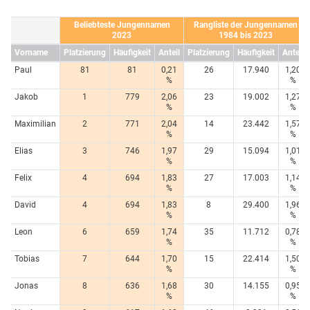
Beliebteste Jungennamen
Rangliste der Jungennamen
2023
1984 bis 2023
Vorname
Platzierung
Häufigkeit
Anteil
Platzierung
Häufigkeit
Anteil
Paul
81
81
0,21
26
17.940
1,20
%
%
Jakob
1
779
2,06
23
19.002
1,27
%
%
Maximilian
2
771
2,04
14
23.442
1,57
%
%
Elias
3
746
1,97
29
15.094
1,01
%
%
Felix
4
694
1,83
27
17.003
1,14
%
%
David
4
694
1,83
8
29.400
1,96
%
%
Leon
6
659
1,74
35
11.712
0,78
%
%
Tobias
7
644
1,70
15
22.414
1,50
%
%
Jonas
8
636
1,68
30
14.155
0,95
%
%