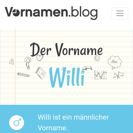
Der Vorname
Willi
Willi ist ein männlicher
Vorname.