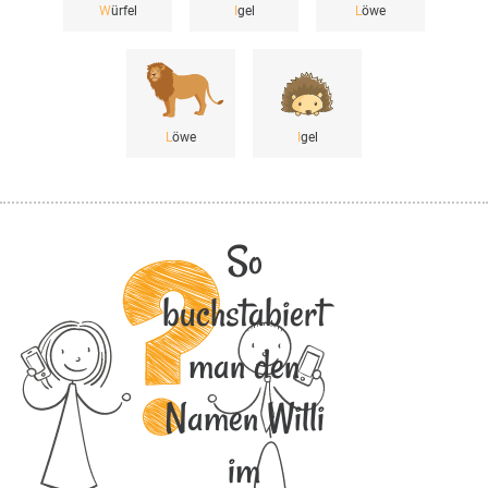
W
ürfel
I
gel
L
öwe
L
öwe
I
gel
So
buchstabiert
man den
Namen Willi
im