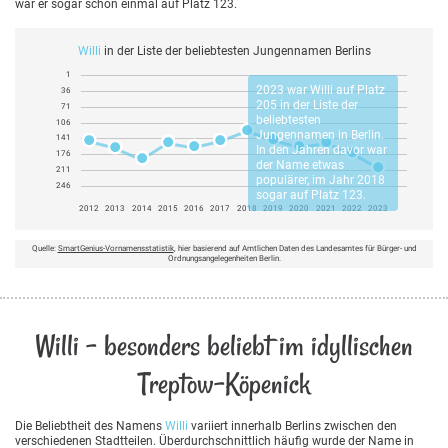
war er sogar schon einmal auf Platz 123.
Willi
in der Liste der beliebtesten Jungennamen Berlins
1
2023 war
Willi
auf Platz
36
205 in der Liste der
71
beliebtesten
106
Jungennamen in Berlin.
141
In den Jahren davor war
176
der Name etwas
211
populärer, im Jahr 2018
246
sogar auf Platz 123.
2012
2013
2014
2015
2016
2017
2018
2019
2020
2021
2022
2023
Quelle:
SmartGenius-Vornamensstatistik
, hier basierend auf Amtlichen Daten des Landesamtes für Bürger- und
Ordnungsangelegenheiten Berlin.
Willi - besonders beliebt im idyllischen
Treptow-Köpenick
Die Beliebtheit des Namens
Willi
variiert innerhalb Berlins zwischen den
verschiedenen Stadtteilen. Überdurchschnittlich häufig wurde der Name in