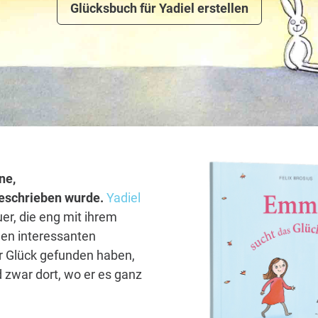
Glücksbuch für Yadiel erstellen
ne,
 geschrieben wurde.
Yadiel
er, die eng mit ihrem
len interessanten
hr Glück gefunden haben,
 zwar dort, wo er es ganz