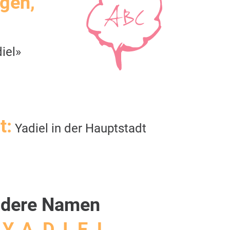
igen,
iel»
t:
Yadiel in der Hauptstadt
dere Namen
Y, A, D, I, E, L