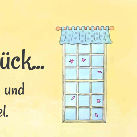
ck...
s und
l.