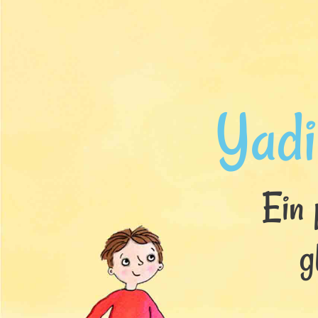
Yadi
Ein 
g