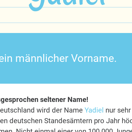
t ein männlicher Vorname.
sgesprochen seltener Name!
Deutschland wird der Name
Yadiel
nur sehr
 den deutschen Standesämtern pro Jahr hö
en. Nicht einmal einer von 100.000 Jung