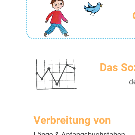
Das So
d
Verbreitung von
Länge & Anfangsbuchstaben