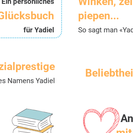
Winken, ze
Ein persönliches
Glücksbuch
piepen...
für Yadiel
So sagt man «Yad
zialprestige
Beliebthei
es Namens Yadiel
An
mit 