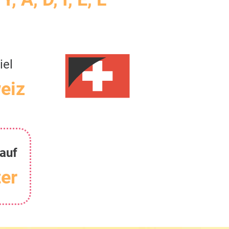
iel
eiz
 auf
er