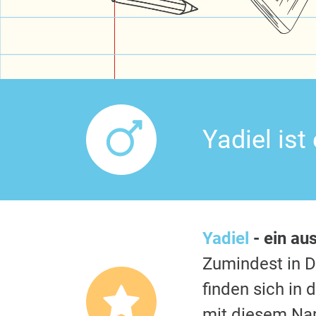
Yadiel is
Yadiel
- ein au
Zumindest in 
finden sich in
mit diesem Nam