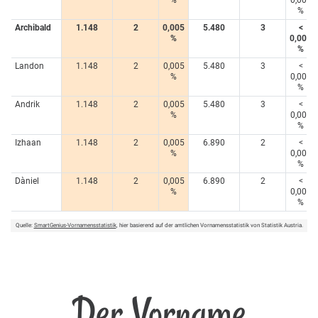
%
Archibald
1.148
2
0,005
5.480
3
<
%
0,005
%
Landon
1.148
2
0,005
5.480
3
<
%
0,005
%
Andrik
1.148
2
0,005
5.480
3
<
%
0,005
%
Izhaan
1.148
2
0,005
6.890
2
<
%
0,005
%
Dàniel
1.148
2
0,005
6.890
2
<
%
0,005
%
Quelle:
SmartGenius-Vornamensstatistik
, hier basierend auf der amtlichen Vornamensstatistik von Statistik Austria.
Der Vorname