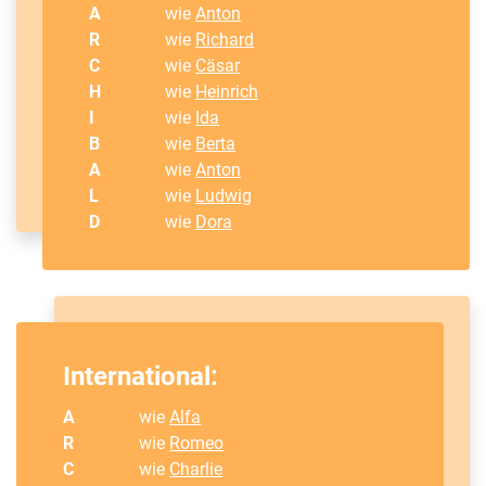
A
wie
Anton
R
wie
Richard
C
wie
Cäsar
H
wie
Heinrich
I
wie
Ida
B
wie
Berta
A
wie
Anton
L
wie
Ludwig
D
wie
Dora
International:
A
wie
Alfa
R
wie
Romeo
C
wie
Charlie