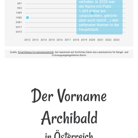
vertreten. In 2020 war
497
der Name mit Platz
993
1.465 bisher am
1489
»populärsten«, gehörte
1985
aber auch damit zu den
2481
selteneren Namen in der
2977
Hauptstadt.
3473
2012
2013
2014
2015
2016
2017
2018
2019
2020
2021
2022
2023
Quelle:
SmartGenius-Vornamensstatistik
, hier basierend auf Amtlichen Daten des Landesamtes für Bürger- und
Ordnungsangelegenheiten Berlin.
Der Vorname
Archibald
in Österreich