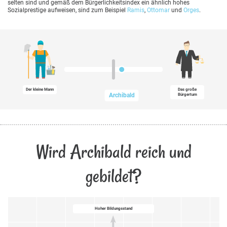
selten sind und gemäß dem Bürgerlichkeitsindex ein ähnlich hohes
Sozialprestige aufweisen, sind zum Beispiel
Ramis
,
Ottomar
und
Orges
.
Der kleine Mann
Das große
Archibald
Bürgertum
Wird Archibald reich und
gebildet?
Hoher Bildungsstand