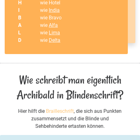
H
wie Hotel
I
wie
India
B
wie Bravo
A
wie
Alfa
L
wie
Lima
D
wie
Delta
Wie schreibt man eigentlich
Archibald in Blindenschrift?
Hier hilft die
Brailleschrift
, die sich aus Punkten
zusammensetzt und die Blinde und
Sehbehinderte ertasten können.