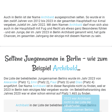
Auch in Berlin ist der Name
Archibald
ausgesprochen selten. So wurde er in
den zwölf Jahren von 2012 bis 2023 in der gesamten Hauptstadt nur 4-mal
vergeben, zuletzt im Jahr 2022. Mit dem Namen
Archibald
darf man sich also
auch in der Hauptstadt mit Fug und Recht als etwas ganz Besonderes fühlen
- und ein Junge, der im Jahr 2023 in Berlin Archibald genannt wird, hat gute
Chancen, im gesamten Jahrgang der einzige mit diesem Namen zu sein.
Seltene Jungennamen in Berlin - wie zum
Beispiel
Archibald
...
Die Liste der beliebtesten Jungennamen Berlins wurde im Jahr 2023 von
Alexander
(Platz 1),
Emil
(Platz 2),
Paul
(Platz 3) und
Elias
(Platz 4)
angeführt. Der Name
Archibald
ist in dieser Rangliste nicht zu finden, weil er
2023 in Berlin kein einziges Mal vergeben wurde - im Beliebtheitsranking des
Jahres 2020 war er aber schon einmal auf Platz 1.465 zu finden.
2023 war
Archibald
nicht in der Liste der
Archibald
in der Liste der beliebtesten Jungennamen Berlins
beliebtesten
Jungennamen Berlins
1