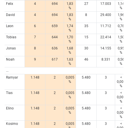
Felix
4
694
1,83
27
17.003
1,14
%
%
David
4
694
1,83
8
29.400
1,96
%
%
Leon
6
659
1,74
35
11.712
0,78
%
%
Tobias
7
644
1,70
15
22.414
1,50
%
%
Jonas
8
636
1,68
30
14.155
0,95
%
%
Noah
9
617
1,63
46
8.331
0,56
%
%
...
Ramyar
1.148
2
0,005
5.480
3
<
%
0,005
%
Tias
1.148
2
0,005
5.480
3
<
%
0,005
%
Elino
1.148
2
0,005
5.480
3
<
%
0,005
%
Kosimo
1.148
2
0,005
5.480
3
<
%
0,005