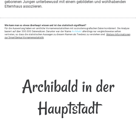
geborenen Jungen unterbewusst mit einem gebildeten und wohlhabenden
Elternhaus assoziieren.
Wie kann man so etwas überhaupt wissen und ist das statistisch signifikant?
Für die Auswertung haben wir amtliche Vornamensstatistiken mit soziodemografischen Daten kombiniert. Die Analyse
basiert auf über 300.000 Datensätzen. Darunter war der Name
Archibald
allerdings nur vergleichsweise selten
vertreten, so dass die statistischen Aussagen zu diesem Namen als Tendenz zu verstehen sind.
Weitere Informationen
zur SmartGenius-Vornamensstatistik
.
Archibald in der
Hauptstadt