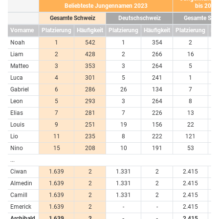
Beliebteste Jungennamen 2023
bis 2023
Gesamte Schweiz
Deutschschweiz
Gesamte Sch
Vorname
Platzierung
Häufigkeit
Platzierung
Häufigkeit
Platzierung
Häu
Noah
1
542
1
354
2
1
Liam
2
428
2
266
16
Matteo
3
353
3
264
5
Luca
4
301
5
241
1
1
Gabriel
6
286
26
134
7
Leon
5
293
3
264
8
Elias
7
281
7
226
13
Louis
9
251
19
156
22
Lio
11
235
8
222
121
Nino
15
208
10
191
53
...
Ciwan
1.639
2
1.331
2
2.415
Almedin
1.639
2
1.331
2
2.415
Camill
1.639
2
1.331
2
2.415
Emerick
1.639
2
-
-
2.415
Archibald
1.639
2
-
-
2.415