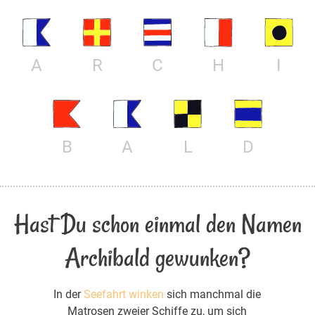
A
R
C
H
I
B
A
L
D
Hast Du schon einmal den Namen
Archibald gewunken?
In der
Seefahrt winken
sich manchmal die
Matrosen zweier Schiffe zu, um sich