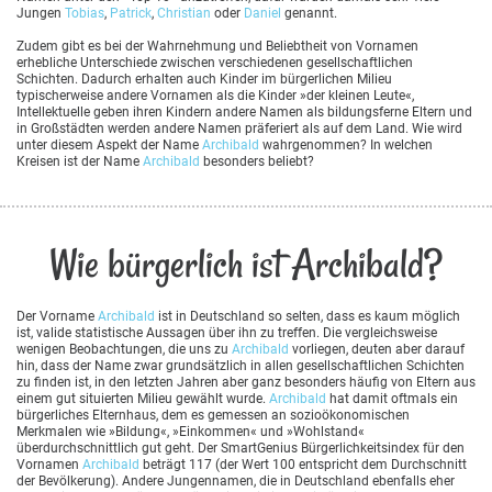
Jungen
Tobias
,
Patrick
,
Christian
oder
Daniel
genannt.
Zudem gibt es bei der Wahrnehmung und Beliebtheit von Vornamen
erhebliche Unterschiede zwischen verschiedenen gesellschaftlichen
Schichten. Dadurch erhalten auch Kinder im bürgerlichen Milieu
typischerweise andere Vornamen als die Kinder »der kleinen Leute«,
Intellektuelle geben ihren Kindern andere Namen als bildungsferne Eltern und
in Großstädten werden andere Namen präferiert als auf dem Land. Wie wird
unter diesem Aspekt der Name
Archibald
wahrgenommen? In welchen
Kreisen ist der Name
Archibald
besonders beliebt?
Wie bürgerlich ist Archibald?
Der Vorname
Archibald
ist in Deutschland so selten, dass es kaum möglich
ist, valide statistische Aussagen über ihn zu treffen. Die vergleichsweise
wenigen Beobachtungen, die uns zu
Archibald
vorliegen, deuten aber darauf
hin, dass der Name zwar grundsätzlich in allen gesellschaftlichen Schichten
zu finden ist, in den letzten Jahren aber ganz besonders häufig von Eltern aus
einem gut situierten Milieu gewählt wurde.
Archibald
hat damit oftmals ein
bürgerliches Elternhaus, dem es gemessen an sozioökonomischen
Merkmalen wie »Bildung«, »Einkommen« und »Wohlstand«
überdurchschnittlich gut geht. Der SmartGenius Bürgerlichkeitsindex für den
Vornamen
Archibald
beträgt 117 (der Wert 100 entspricht dem Durchschnitt
der Bevölkerung). Andere Jungennamen, die in Deutschland ebenfalls eher