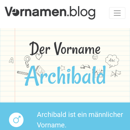
Der Vorname
Archibald
Archibald ist ein männlicher
Vorname.