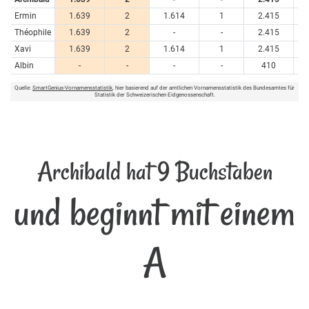
Ermin
1.639
2
1.614
1
2.415
Théophile
1.639
2
-
-
2.415
Xavi
1.639
2
1.614
1
2.415
Albin
-
-
-
-
410
Quelle:
SmartGenius-Vornamensstatistik
, hier basierend auf der amtlichen Vornamensstatistik des Bundesamtes für
Statistik der Schweizerischen Eidgenossenschaft.
Archibald hat 9 Buchstaben
und beginnt mit einem
A