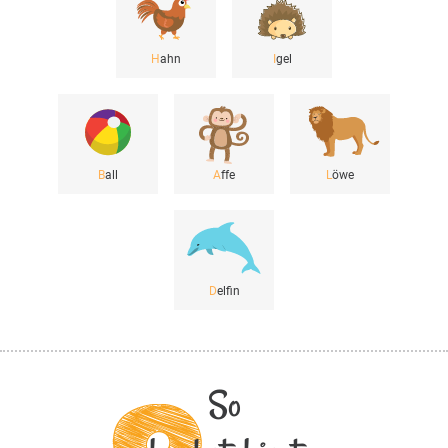
H
ahn
I
gel
B
all
A
ffe
L
öwe
D
elfin
So