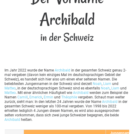
Archibald
in der Schweiz
Im Jahr 2022 wurde der Name
Archibald
in der gesamten Schweiz genau 2-
mal vergeben (davon kein einziges Mal im deutschsprachigen Gebiet der
Schweiz), es handelt sich hier also um einen eher seltenen Namen. Die
beliebtesten Jungennamen in der Schweiz sind derzeit
Noah
,
Liam
und
Matteo
, in der deutschsprachigen Schweiz sind es ebenfalls
Noah
,
Liam
und
Matteo
. Mit einer ähnlichen Häufigkeit wie
Archibald
werden zum Beispiel die
Namen
Camill
,
Emerick
,
Ermin
und
Théophile
vergeben. Schaut man weiter
zurück, sieht man: In den letzten 24 Jahren wurde der Name
Archibald
in der
gesamten Schweiz weniger als 100-mal vergeben. Von 1998 bis 2022
erhielten lediglich 4 Jungen diesen Namen, es wird also ausgesprochen
selten vorkommen, dass sich zwei junge Schweizer begegnen, die beide
Archibald
heißen.
Jungennamen