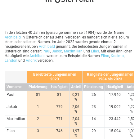
In den letzten 40 Jahren (genau genommen seit 1984) wurde der Name
Archibald
in Österreich genau 3-mal vergeben, es handelt sich hier also um
einen sehr seltenen Namen. Im Jahr 2022 wurden gerade einmal 2
neugeborene Buben
Archibald
genannt. Die beliebtesten Jungennamen in
Österreich sind derzeit
Paul
,
Jakob
,
Maximilian
und
Elias
. Mit einer ähnlichen
Häufigkeit wie
Archibald
werden zum Beispiel die Namen
Elino
,
Kosimo
,
Landon
und
Andrik
vergeben.
Beliebteste Jungennamen
Rangliste der Jungennamen
2023
1984 bis 2023
Vorname
Platzierung
Häufigkeit
Anteil
Platzierung
Häufigkeit
Anteil
Paul
81
81
0,21
26
17.940
1,20
%
%
Jakob
1
779
2,06
23
19.002
1,27
%
%
Maximilian
2
771
2,04
14
23.442
1,57
%
%
Elias
3
746
1,97
29
15.094
1,01
%
%