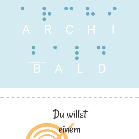
A
R
C
H
I
B
A
L
D
Du willst
einem