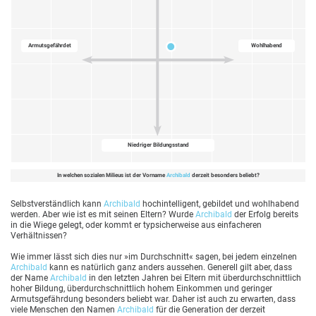
Armutsgefährdet
Wohlhabend
Niedriger Bildungsstand
In welchen sozialen Milieus ist der Vorname
Archibald
derzeit besonders beliebt?
Selbstverständlich kann
Archibald
hochintelligent, gebildet und wohlhabend
werden. Aber wie ist es mit seinen Eltern? Wurde
Archibald
der Erfolg bereits
in die Wiege gelegt, oder kommt er typsicherweise aus einfacheren
Verhältnissen?
Wie immer lässt sich dies nur »im Durchschnitt« sagen, bei jedem einzelnen
Archibald
kann es natürlich ganz anders aussehen. Generell gilt aber, dass
der Name
Archibald
in den letzten Jahren bei Eltern mit überdurchschnittlich
hoher Bildung, überdurchschnittlich hohem Einkommen und geringer
Armutsgefährdung besonders beliebt war. Daher ist auch zu erwarten, dass
viele Menschen den Namen
Archibald
für die Generation der derzeit