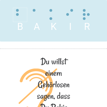
B
A
K
I
R
Du willst
einem
Gehörlosen
sagen, dass