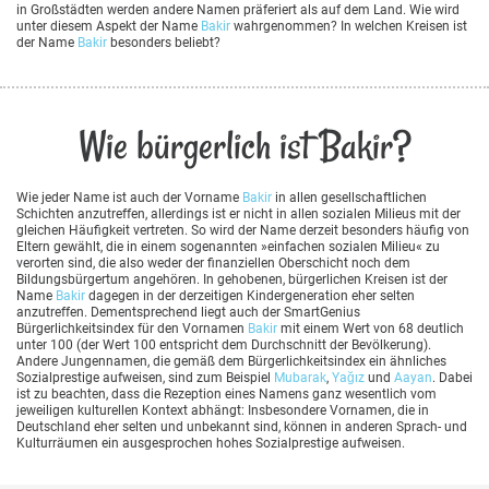
in Großstädten werden andere Namen präferiert als auf dem Land. Wie wird
unter diesem Aspekt der Name
Bakir
wahrgenommen? In welchen Kreisen ist
der Name
Bakir
besonders beliebt?
Wie bürgerlich ist Bakir?
Wie jeder Name ist auch der Vorname
Bakir
in allen gesellschaftlichen
Schichten anzutreffen, allerdings ist er nicht in allen sozialen Milieus mit der
gleichen Häufigkeit vertreten. So wird der Name derzeit besonders häufig von
Eltern gewählt, die in einem sogenannten »einfachen sozialen Milieu« zu
verorten sind, die also weder der finanziellen Oberschicht noch dem
Bildungsbürgertum angehören. In gehobenen, bürgerlichen Kreisen ist der
Name
Bakir
dagegen in der derzeitigen Kindergeneration eher selten
anzutreffen. Dementsprechend liegt auch der SmartGenius
Bürgerlichkeitsindex für den Vornamen
Bakir
mit einem Wert von 68 deutlich
unter 100 (der Wert 100 entspricht dem Durchschnitt der Bevölkerung).
Andere Jungennamen, die gemäß dem Bürgerlichkeitsindex ein ähnliches
Sozialprestige aufweisen, sind zum Beispiel
Mubarak
,
Yağız
und
Aayan
. Dabei
ist zu beachten, dass die Rezeption eines Namens ganz wesentlich vom
jeweiligen kulturellen Kontext abhängt: Insbesondere Vornamen, die in
Deutschland eher selten und unbekannt sind, können in anderen Sprach- und
Kulturräumen ein ausgesprochen hohes Sozialprestige aufweisen.