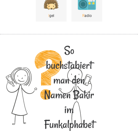
I
gel
R
adio
So
buchstabiert
man den
Namen Bakir
im
Funkalphabet