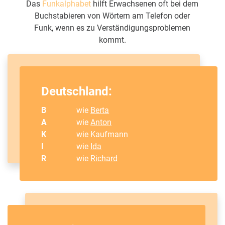
Das
Funkalphabet
hilft Erwachsenen oft bei dem
Buchstabieren von Wörtern am Telefon oder
Funk, wenn es zu Verständigungsproblemen
kommt.
Deutschland:
B
wie
Berta
A
wie
Anton
K
wie Kaufmann
I
wie
Ida
R
wie
Richard