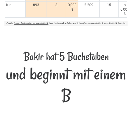
Kiril
893
3
0,008
2.209
15
<
%
0,005
%
Quelle:
SmartGenius-Vornamensstatistik
, hier basierend auf der amtlichen Vornamensstatistik von Statistik Austria.
Bakir hat 5 Buchstaben
und beginnt mit einem
B