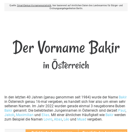
Quelle:
SmartGenius-Vornamensstatistik
, hier basierend auf Amtlichen Daten des Landesamtes für Bürger- und
Ordnungsangelegenheiten Berlin.
Der Vorname Bakir
in Österreich
In den letzten 40 Jahren (genau genommen seit 1984) wurde der Name
Bakir
in Österreich genau 16-mal vergeben, es handelt sich hier also um einen sehr
seltenen Namen. Im Jahr 2022 wurden gerade einmal 3 neugeborene Buben
Bakir
genannt. Die beliebtesten Jungennamen in Österreich sind derzeit
Paul
,
Jakob
,
Maximilian
und
Elias
. Mit einer ähnlichen Häufigkeit wie
Bakir
werden
zum Beispiel die Namen
Lovro
,
Abas
,
Léo
und
Muad
vergeben.