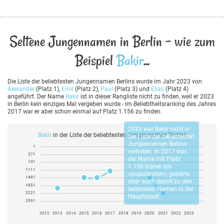
Seltene Jungennamen in Berlin - wie zum
Beispiel
Bakir
...
Die Liste der beliebtesten Jungennamen Berlins wurde im Jahr 2023 von
Alexander
(Platz 1),
Emil
(Platz 2),
Paul
(Platz 3) und
Elias
(Platz 4)
angeführt. Der Name
Bakir
ist in dieser Rangliste nicht zu finden, weil er 2023
in Berlin kein einziges Mal vergeben wurde - im Beliebtheitsranking des Jahres
2017 war er aber schon einmal auf Platz 1.156 zu finden.
2023 war
Bakir
nicht in
Bakir
in der Liste der beliebtesten Jungennamen Berlins
der Liste der beliebtesten
Jungennamen Berlins
1
vertreten. In 2017 war
371
der Name mit Platz
741
1.156 bisher am
1111
»populärsten«, gehörte
1481
aber auch damit zu den
1851
selteneren Namen in der
2221
Hauptstadt.
2591
2012
2013
2014
2015
2016
2017
2018
2019
2020
2021
2022
2023