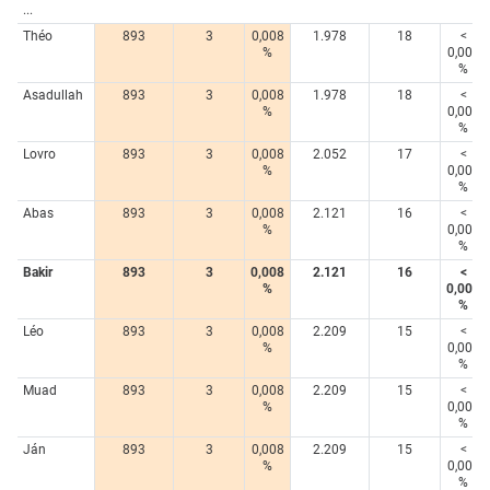
...
Théo
893
3
0,008
1.978
18
<
%
0,005
%
Asadullah
893
3
0,008
1.978
18
<
%
0,005
%
Lovro
893
3
0,008
2.052
17
<
%
0,005
%
Abas
893
3
0,008
2.121
16
<
%
0,005
%
Bakir
893
3
0,008
2.121
16
<
%
0,005
%
Léo
893
3
0,008
2.209
15
<
%
0,005
%
Muad
893
3
0,008
2.209
15
<
%
0,005
%
Ján
893
3
0,008
2.209
15
<
%
0,005
%