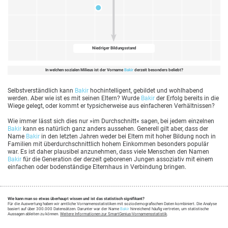
Niedriger Bildungsstand
In welchen sozialen Milieus ist der Vorname
Bakir
derzeit besonders beliebt?
Selbstverständlich kann
Bakir
hochintelligent, gebildet und wohlhabend
werden. Aber wie ist es mit seinen Eltern? Wurde
Bakir
der Erfolg bereits in die
Wiege gelegt, oder kommt er typsicherweise aus einfacheren Verhältnissen?
Wie immer lässt sich dies nur »im Durchschnitt« sagen, bei jedem einzelnen
Bakir
kann es natürlich ganz anders aussehen. Generell gilt aber, dass der
Name
Bakir
in den letzten Jahren weder bei Eltern mit hoher Bildung noch in
Familien mit überdurchschnittlich hohem Einkommen besonders populär
war. Es ist daher plausibel anzunehmen, dass viele Menschen den Namen
Bakir
für die Generation der derzeit geborenen Jungen assoziativ mit einem
einfachen oder bodenständige Elternhaus in Verbindung bringen.
Wie kann man so etwas überhaupt wissen und ist das statistisch signifikant?
Für die Auswertung haben wir amtliche Vornamensstatistiken mit soziodemografischen Daten kombiniert. Die Analyse
basiert auf über 300.000 Datensätzen. Darunter war der Name
Bakir
hinreichend häufig vertreten, um statistische
Aussagen ableiten zu können.
Weitere Informationen zur SmartGenius-Vornamensstatistik
.