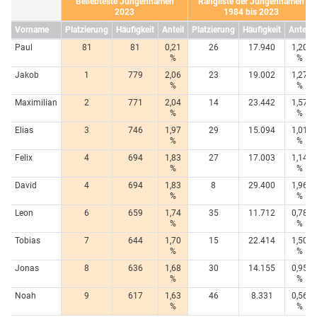
Beliebteste Jungennamen
Rangliste der Jungennamen
2023
1984 bis 2023
Vorname
Platzierung
Häufigkeit
Anteil
Platzierung
Häufigkeit
Anteil
Paul
81
81
0,21
26
17.940
1,20
%
%
Jakob
1
779
2,06
23
19.002
1,27
%
%
Maximilian
2
771
2,04
14
23.442
1,57
%
%
Elias
3
746
1,97
29
15.094
1,01
%
%
Felix
4
694
1,83
27
17.003
1,14
%
%
David
4
694
1,83
8
29.400
1,96
%
%
Leon
6
659
1,74
35
11.712
0,78
%
%
Tobias
7
644
1,70
15
22.414
1,50
%
%
Jonas
8
636
1,68
30
14.155
0,95
%
%
Noah
9
617
1,63
46
8.331
0,56
%
%