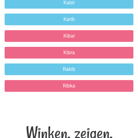
Kabir
Karib
Kibar
Kibra
Rakib
Ribka
Winken, zeigen,