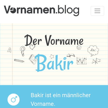
Der Vorname
Bakir
Bakir ist ein männlicher
Vorname.