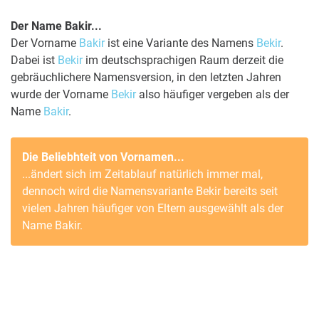
Der Name Bakir...
Der Vorname
Bakir
ist eine Variante des Namens
Bekir
.
Dabei ist
Bekir
im deutschsprachigen Raum derzeit die
gebräuchlichere Namensversion, in den letzten Jahren
wurde der Vorname
Bekir
also häufiger vergeben als der
Name
Bakir
.
Die Beliebhteit von Vornamen...
...ändert sich im Zeitablauf natürlich immer mal,
dennoch wird die Namensvariante
Bekir
bereits seit
vielen Jahren häufiger von Eltern ausgewählt als der
Name
Bakir
.