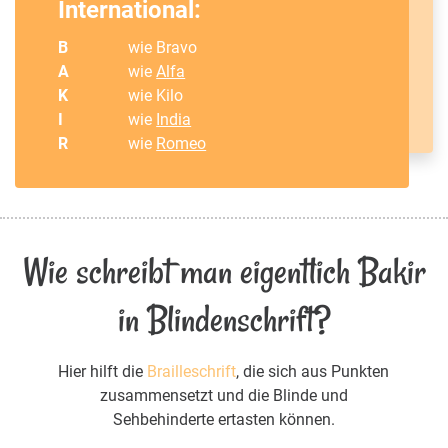
International:
B
wie Bravo
A
wie
Alfa
K
wie Kilo
I
wie
India
R
wie
Romeo
Wie schreibt man eigentlich Bakir
in Blindenschrift?
Hier hilft die
Brailleschrift
, die sich aus Punkten
zusammensetzt und die Blinde und
Sehbehinderte ertasten können.