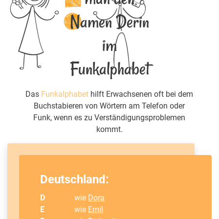
Namen Derin
im
Funkalphabet
Das
Funkalphabet
hilft Erwachsenen oft bei dem
Buchstabieren von Wörtern am Telefon oder
Funk, wenn es zu Verständigungsproblemen
kommt.
Deutschland:
D
wie
Dora
E
wie
Emil