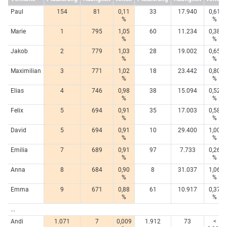
Paul
154
81
0,11
33
17.940
0,61
%
%
Marie
1
795
1,05
60
11.234
0,38
%
%
Jakob
2
779
1,03
28
19.002
0,65
%
%
Maximilian
3
771
1,02
18
23.442
0,80
%
%
Elias
4
746
0,98
38
15.094
0,52
%
%
Felix
5
694
0,91
35
17.003
0,58
%
%
David
5
694
0,91
10
29.400
1,00
%
%
Emilia
7
689
0,91
97
7.733
0,26
%
%
Anna
8
684
0,90
8
31.037
1,06
%
%
Emma
9
671
0,88
61
10.917
0,37
%
%
...
Andi
1.071
7
0,009
1.912
73
<