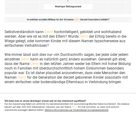
Niedriger Bildungsstand
In welchen sozialen Milieus ist der Vorname
Derin
derzeit besonders beliebt?
Selbstverständlich kann
Derin
hochintelligent, gebildet und wohlhabend
werden. Aber wie ist es mit den Eltern? Wurde
Derin
der Erfolg bereits in die
Wiege gelegt, oder kommen Kinder mit diesem Namen typsicherweise aus
einfacheren Verhältnissen?
Wie immer lässt sich dies nur »im Durchschnitt« sagen, bei jeder oder jedem
einzelnen
Derin
kann es natürlich ganz anders aussehen. Generell gilt aber,
dass der Name
Derin
in den letzten Jahren weder bei Eltern mit hoher Bildung
noch in Familien mit überdurchschnittlich hohem Einkommen besonders
populär war. Es ist daher plausibel anzunehmen, dass viele Menschen den
Namen
Derin
für die Generation der derzeit geborenen Kinder assoziativ mit
einem einfachen oder bodenständige Elternhaus in Verbindung bringen.
Wie kann man so etwas überhaupt wissen und ist das statistisch signifikant?
Für die Auswertung haben wir amtliche Vornamensstatistiken mit soziodemografischen Daten kombiniert. Die Analyse
basiert auf über 300.000 Datensätzen. Darunter war der Name
Derin
59-mal vertreten, so dass sich sinnvoll
statistische Aussagen ableiten ließen.
Weitere Informationen zur SmartGenius-Vornamensstatistik
.