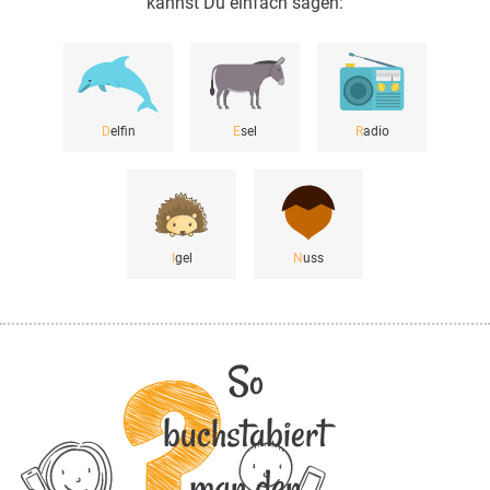
kannst Du einfach sagen:
D
elfin
E
sel
R
adio
I
gel
N
uss
So
buchstabiert
man den