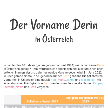
Der Vorname Derin
in Österreich
In den letzten 40 Jahren (genau genommen seit 1984) wurde der Name
Derin
in Österreich genau 71-mal vergeben, es handelt sich hier also um einen eher
seltenen Namen, der pro Jahr nur wenige Male vergeben wird. Im Jahr 2022
wurden gerade einmal 7 neugeborene Kinder
Derin
genannt. Die beliebtesten
Vornamen in Österreich sind derzeit
Paul
,
Marie
,
Jakob
und
Maximilian
. Mit
einer ähnlichen Häufigkeit wie
Derin
werden zum Beispiel die Namen
Kacper
,
Stefania
,
Nayla
und
Léna
vergeben.
Rangliste der Namen 1984 bis
Beliebteste Namen 2023
2023
Vorname
Platzierung
Häufigkeit
Anteil
Platzierung
Häufigkeit
Anteil