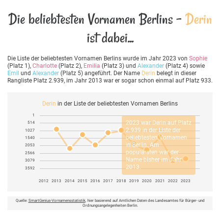
Die beliebtesten Vornamen Berlins -
Derin
ist dabei...
Die Liste der beliebtesten Vornamen Berlins wurde im Jahr 2023 von
Sophie
(Platz 1),
Charlotte
(Platz 2),
Emilia
(Platz 3) und
Alexander
(Platz 4) sowie
Emil
und
Alexander
(Platz 5) angeführt. Der Name
Derin
belegt in dieser
Rangliste Platz 2.939, im Jahr 2013 war er sogar schon einmal auf Platz 933.
Derin
in der Liste der beliebtesten Vornamen Berlins
1
2023 war
Derin
auf Platz
514
2.939 in der Liste der
1027
beliebtesten Vornamen
1540
in Berlin. Am
2053
populärsten war der
2566
Name bisher im Jahr
3079
2013.
3592
2012
2013
2014
2015
2016
2017
2018
2019
2020
2021
2022
2023
Quelle:
SmartGenius-Vornamensstatistik
, hier basierend auf Amtlichen Daten des Landesamtes für Bürger- und
Ordnungsangelegenheiten Berlin.