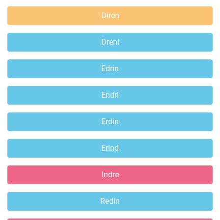
Diren
Dreni
Edrin
Endri
Erdin
Erind
Indre
Redin