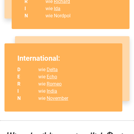
R
wie
Richard
I
wie
Ida
N
wie Nordpol
International:
D
wie
Delta
E
wie
Echo
R
wie
Romeo
I
wie
India
N
wie
November