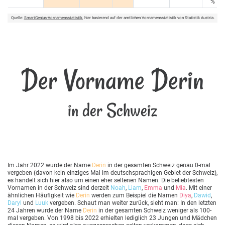
%
Quelle:
SmartGenius-Vornamensstatistik
, hier basierend auf der amtlichen Vornamensstatistik von Statistik Austria.
Der Vorname Derin
in der Schweiz
Im Jahr 2022 wurde der Name
Derin
in der gesamten Schweiz genau 0-mal
vergeben (davon kein einziges Mal im deutschsprachigen Gebiet der Schweiz),
es handelt sich hier also um einen eher seltenen Namen. Die beliebtesten
Vornamen in der Schweiz sind derzeit
Noah
,
Liam
,
Emma
und
Mia
. Mit einer
ähnlichen Häufigkeit wie
Derin
werden zum Beispiel die Namen
Diya
,
Dawid
,
Daryl
und
Luuk
vergeben. Schaut man weiter zurück, sieht man: In den letzten
24 Jahren wurde der Name
Derin
in der gesamten Schweiz weniger als 100-
mal vergeben. Von 1998 bis 2022 erhielten lediglich 23 Jungen und Mädchen