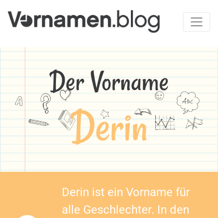
Der Vorname
Derin
Derin ist ein Vorname für
alle Geschlechter. In den