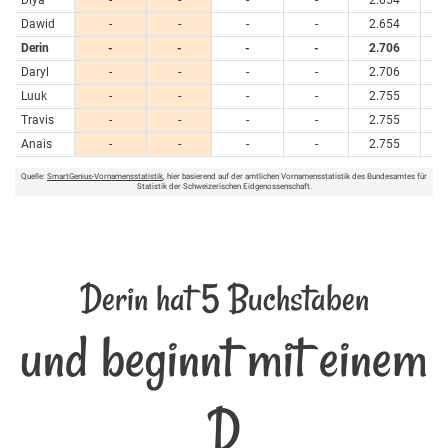
Diya
-
-
-
-
2.654
Dawid
-
-
-
-
2.654
Derin
-
-
-
-
2.706
Daryl
-
-
-
-
2.706
Luuk
-
-
-
-
2.755
Travis
-
-
-
-
2.755
Anais
-
-
-
-
2.755
Quelle:
SmartGenius-Vornamensstatistik
, hier basierend auf der amtlichen Vornamensstatistik des Bundesamtes für
Statistik der Schweizerischen Eidgenossenschaft.
Derin hat 5 Buchstaben
und beginnt mit einem
D