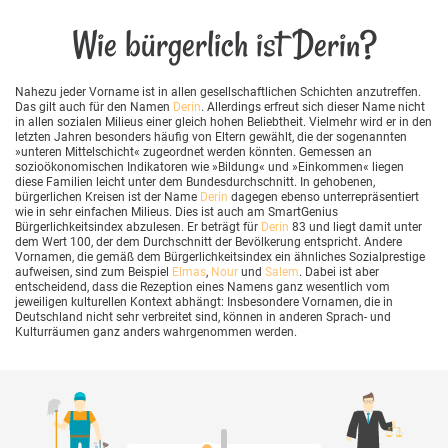
Wie bürgerlich ist Derin?
Nahezu jeder Vorname ist in allen gesellschaftlichen Schichten anzutreffen.
Das gilt auch für den Namen
Derin
. Allerdings erfreut sich dieser Name nicht
in allen sozialen Milieus einer gleich hohen Beliebtheit. Vielmehr wird er in den
letzten Jahren besonders häufig von Eltern gewählt, die der sogenannten
»unteren Mittelschicht« zugeordnet werden könnten. Gemessen an
sozioökonomischen Indikatoren wie »Bildung« und »Einkommen« liegen
diese Familien leicht unter dem Bundesdurchschnitt. In gehobenen,
bürgerlichen Kreisen ist der Name
Derin
dagegen ebenso unterrepräsentiert
wie in sehr einfachen Milieus. Dies ist auch am SmartGenius
Bürgerlichkeitsindex abzulesen. Er beträgt für
Derin
83 und liegt damit unter
dem Wert 100, der dem Durchschnitt der Bevölkerung entspricht. Andere
Vornamen, die gemäß dem Bürgerlichkeitsindex ein ähnliches Sozialprestige
aufweisen, sind zum Beispiel
Elmas
,
Nour
und
Salem
. Dabei ist aber
entscheidend, dass die Rezeption eines Namens ganz wesentlich vom
jeweiligen kulturellen Kontext abhängt: Insbesondere Vornamen, die in
Deutschland nicht sehr verbreitet sind, können in anderen Sprach- und
Kulturräumen ganz anders wahrgenommen werden.