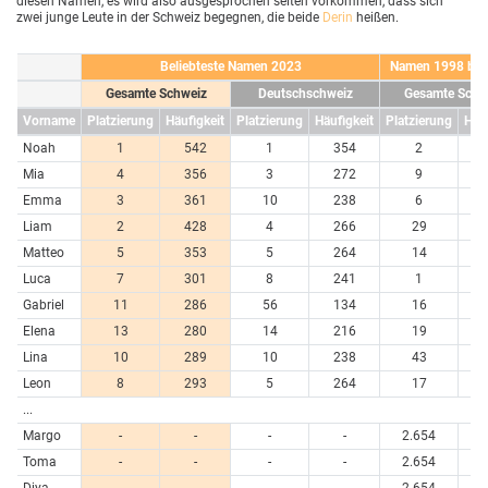
diesen Namen, es wird also ausgesprochen selten vorkommen, dass sich
zwei junge Leute in der Schweiz begegnen, die beide
Derin
heißen.
Beliebteste Namen 2023
Namen 1998 bis
Gesamte Schweiz
Deutschschweiz
Gesamte Schw
Vorname
Platzierung
Häufigkeit
Platzierung
Häufigkeit
Platzierung
Häuf
Noah
1
542
1
354
2
10
Mia
4
356
3
272
9
7
Emma
3
361
10
238
6
7
Liam
2
428
4
266
29
5
Matteo
5
353
5
264
14
6
Luca
7
301
8
241
1
11
Gabriel
11
286
56
134
16
6
Elena
13
280
14
216
19
6
Lina
10
289
10
238
43
4
Leon
8
293
5
264
17
6
...
Margo
-
-
-
-
2.654
Toma
-
-
-
-
2.654